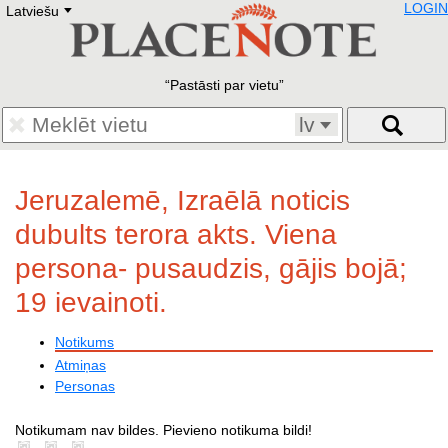
LOGIN
Latviešu
Deutsch
E
English
Русский
Lietuvių
Pastāsti par vietu
Latviešu
Francais
lv
Polski
Hebrew
Український
Jeruzalemē, Izraēlā noticis
Eestikeelne
dubults terora akts. Viena
persona- pusaudzis, gājis bojā;
19 ievainoti.
Notikums
Atmiņas
Personas
Notikumam nav bildes. Pievieno notikuma bildi!