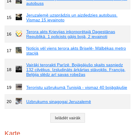
14
autobuss
Jeruzalemē uzsprādzis un aizdedzies autobuss.
15
Vismaz 15 ievainoto
Terora akts Krievijas inkorporētajā Dagestānas
16
Republikā. 1 policists gājis bojā, 2 ievainoti
Noticis vēl viens terora akts Briselē- Mālbēkas metro
17
stacijā
Vairāki terorakti Parīzē. Bojāgājušo skaits sasniedz
18
132 cilvēkus. Izsludināts ārkārtas stāvoklis. Francija,
Beļģija slēdz arī savas robežas
19
Teroristu uzbrukumā Tunisijā - vismaz 40 bojāgājušie
20
Uzbrukums sinagogai Jeruzalemē
Ielādēt vairāk
Karte