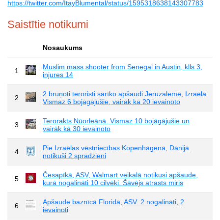
https://twitter.com/ItayBlumental/status/1595318638143307783
Saistītie notikumi
Nosaukums
Muslim mass shooter from Senegal in Austin, klls 3,
1
injures 14
2 bruņoti teroristi sarīko apšaudi Jeruzalemē, Izraēlā.
2
Vismaz 6 bojāgājušie, vairāk kā 20 ievainoto
Terorakts Ņūorleānā. Vismaz 10 bojāgājušie un
3
vairāk kā 30 ievainoto
Pie Izraēlas vēstniecības Kopenhāgenā, Dānijā
4
notikuši 2 sprādzieni
Česapīkā, ASV, Walmart veikalā notikusi apšaude,
5
kurā nogalināti 10 cilvēki. Šāvējs atrasts miris
Apšaude baznīcā Floridā, ASV. 2 nogalināti, 2
6
ievainoti