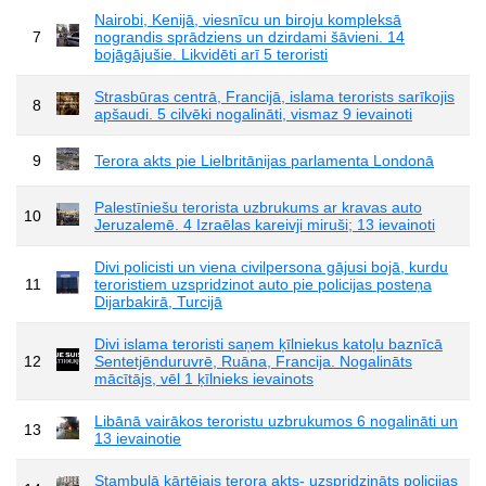
Nairobi, Kenijā, viesnīcu un biroju kompleksā
7
nograndis sprādziens un dzirdami šāvieni. 14
bojāgājušie. Likvidēti arī 5 teroristi
Strasbūras centrā, Francijā, islama terorists sarīkojis
8
apšaudi. 5 cilvēki nogalināti, vismaz 9 ievainoti
9
Terora akts pie Lielbritānijas parlamenta Londonā
Palestīniešu terorista uzbrukums ar kravas auto
10
Jeruzalemē. 4 Izraēlas kareivji miruši; 13 ievainoti
Divi policisti un viena civilpersona gājusi bojā, kurdu
11
teroristiem uzspridzinot auto pie policijas posteņa
Dijarbakirā, Turcijā
Divi islama teroristi saņem ķīlniekus katoļu baznīcā
12
Sentetjēnduruvrē, Ruāna, Francija. Nogalināts
mācītājs, vēl 1 ķīlnieks ievainots
Libānā vairākos teroristu uzbrukumos 6 nogalināti un
13
13 ievainotie
Stambulā kārtējais terora akts- uzspridzināts policijas