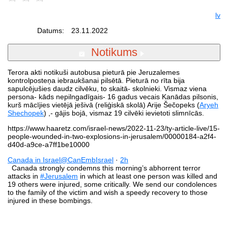
lv
Datums:
23.11.2022
Notikums
Terora akti notikuši autobusa pieturā pie Jeruzalemes
kontrolposteņa iebraukšanai pilsētā. Pieturā no rīta bija
sapulcējušies daudz cilvēku, to skaitā- skolnieki. Vismaz viena
persona- kāds nepilngadīgais- 16 gadus vecais Kanādas pilsonis,
kurš mācījies vietējā ješivā (reliģiskā skolā) Arije Šečopeks (
Aryeh
Shechopek
) ,- gājis bojā, vismaz 19 cilvēki ievietoti slimnīcās.
https://www.haaretz.com/israel-news/2022-11-23/ty-article-live/15-
people-wounded-in-two-explosions-in-jerusalem/00000184-a2f4-
d40d-a9ce-a7ff1be10000
Canada in Israel
@CanEmbIsrael
·
2h
Canada strongly condemns this morning’s abhorrent terror
attacks in
#Jerusalem
in which at least one person was killed and
19 others were injured, some critically. We send our condolences
to the family of the victim and wish a speedy recovery to those
injured in these bombings.