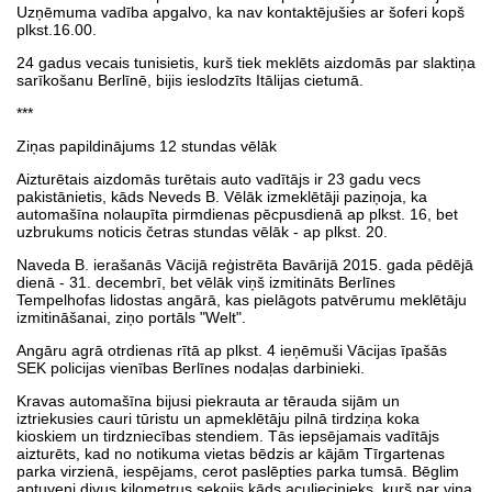
Uzņēmuma vadība apgalvo, ka nav kontaktējušies ar šoferi kopš
plkst.16.00.
24 gadus vecais tunisietis, kurš tiek meklēts aizdomās par slaktiņa
sarīkošanu Berlīnē, bijis ieslodzīts Itālijas cietumā.
***
Ziņas papildinājums 12 stundas vēlāk
Aizturētais aizdomās turētais auto vadītājs ir 23 gadu vecs
pakistānietis, kāds Neveds B. Vēlāk izmeklētāji paziņoja, ka
automašīna nolaupīta pirmdienas pēcpusdienā ap plkst. 16, bet
uzbrukums noticis četras stundas vēlāk - ap plkst. 20.
Naveda B. ierašanās Vācijā reģistrēta Bavārijā 2015. gada pēdējā
dienā - 31. decembrī, bet vēlāk viņš izmitināts Berlīnes
Tempelhofas lidostas angārā, kas pielāgots patvērumu meklētāju
izmitināšanai, ziņo portāls "Welt".
Angāru agrā otrdienas rītā ap plkst. 4 ieņēmuši Vācijas īpašās
SEK policijas vienības Berlīnes nodaļas darbinieki.
Kravas automašīna bijusi piekrauta ar tērauda sijām un
iztriekusies cauri tūristu un apmeklētāju pilnā tirdziņa koka
kioskiem un tirdzniecības stendiem. Tās iepsējamais vadītājs
aizturēts, kad no notikuma vietas bēdzis ar kājām Tīrgartenas
parka virzienā, iespējams, cerot paslēpties parka tumsā. Bēglim
aptuveni divus kilometrus sekojis kāds aculiecinieks, kurš par viņa