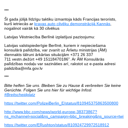
***
Šī gada jūlijā līdzīgu taktiku izmantoja kāds Francijas terorists,
kurš ietriecās ar
kravas auto cilvēku demonstrācijā Kannās
,
nogalinot vairāk kā 30 cilvēkus
Latvijas Vēstniecība Berlīnē izplatījusi paziņojumu:
Latvijas valstspiederīgie Berlīnē, kuriem ir nepieciešama
konsulārā palīdzība, var zvanīt uz Ārlietu ministrijas (ĀM)
diennakts tālruni ārkārtas situācijām +371 26 337
711
vestn.dežūrt +49 15118470186". Ar ĀM Konsulārās
palīdzības nodaļu var sazināties arī, rakstot uz e-pasta adresi
palidziba@mfa.gov.lv
***
Bitte helfen Sie uns. Bleiben Sie zu Hause & verbreiten Sie keine
Gerüchte. Folgen Sie uns hier für wichtige Infosl.
#Breitscheidplatz
https://twitter.com/PolizeiBerlin_E/status/810945375863500800
http://www.bbc.com/news/world-europe-38373867?
ns_mchannel=social&ns_campaign=bbc_breaking&ns_source=twitte
https://twitter.com/ERushton/status/810924729972518912