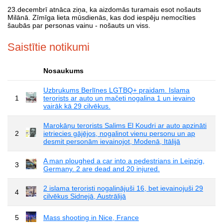
23.decembrī atnāca ziņa, ka aizdomās turamais esot nošauts
Milānā. Zīmīga lieta mūsdienās, kas dod iespēju nemocīties
šaubās par personas vainu - nošauts un viss.
Saistītie notikumi
Nosaukums
Uzbrukums Berlīnes LGTBQ+ praidam. Islama
1
terorists ar auto un mačeti nogalina 1 un ievaino
vairāk kā 29 cilvēkus.
Marokāņu terorists Salims El Koudri ar auto apzināti
2
ietriecies gājējos, nogalinot vienu personu un ap
desmit personām ievainojot, Modenā, Itālijā
A man ploughed a car into a pedestrians in Leipzig,
3
Germany. 2 are dead and 20 injured.
2 islama teroristi nogalinājuši 16, bet ievainojuši 29
4
cilvēkus Sidnejā, Austrālijā
5
Mass shooting in Nice, France