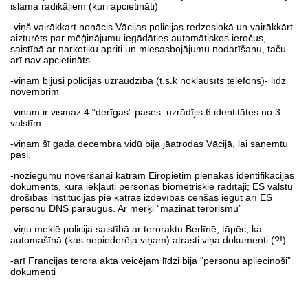
islama radikāļiem (kuri apcietināti)
-viņš vairākkart nonācis Vācijas policijas redzeslokā un vairākkārt
aizturēts par mēģinājumu iegādāties automātiskos ieročus,
saistībā ar narkotiku apriti un miesasbojājumu nodarīšanu, taču
arī nav apcietināts
-viņam bijusi policijas uzraudzība (t.s.k noklausīts telefons)- līdz
novembrim
-vinam ir vismaz 4 “derīgas” pases uzrādījis 6 identitātes no 3
valstīm
-viņam šī gada decembra vidū bija jāatrodas Vācijā, lai saņemtu
pasi.
-noziegumu novēršanai katram Eiropietim pienākas identifikācijas
dokuments, kurā iekļauti personas biometriskie rādītāji; ES valstu
drošības institūcijas pie katras izdevības cenšas iegūt arī ES
personu DNS paraugus. Ar mērķi “mazināt terorismu”
-viņu meklē policija saistībā ar teroraktu Berlīnē, tāpēc, ka
automašīnā (kas nepiederēja viņam) atrasti viņa dokumenti (?!)
-arī Francijas terora akta veicējam līdzi bija “personu apliecinoši”
dokumenti