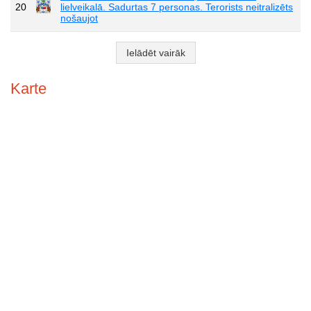
20
lielveikalā. Sadurtas 7 personas. Terorists neitralizēts
nošaujot
Ielādēt vairāk
Karte