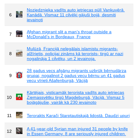
Noziedznieka vadīts auto ietriecas pūlī Vankuvērā.
6
Kanādā. Vismaz 11 cilvēki gājuši bojā, desmiti
ievainoti
Afghan migrant slit a man’s throat outside a
7
McDonald’s in Bordeaux, France
Mulūzā, Francijā nelegālais islamistu migrants-
8
alžīrietis, policijai zināms kā terorists- tirgū ar nazi
nogalināja 1 cilvēku, un 2 ievainoja.
28 gadus vecs afgāņu migrants uzbrūk bērnudārza
9
grupai, nogalinot 2 gadus vecu bērnu un 41 gadus
vecu vīrieti Ašafenburgā, Vācijā
Kārtējais, visticamāk terorista vadīts auto ietriecas
10
Ziemassvētku tirgū Magdeburgā, Vācijā. Vismaz 5
bojāgājušie, vairāk kā 230 ievainoto
11
Terorakts Karači Starptautiskajā lidostā. Daudzi upuri
A 41-year-old Syrian man injured 31 people by knife
12
in Essen Germany. 8 are seriously injured children.