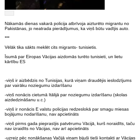
Nākamās dienas vakarā policija atbrīvoja aizturēto migrantu no
Pakistānas, jo neatrada pierādījumus, ka viņš būtu vadījis auto.
***
Vēlāk tika sākts meklēt cits migrants- tunisietis.
Īsumā par Eiropas Vācijas aizdomās turēto tunisieti, un lietu
kārtību ES
-viņš ir aizbēdzis no Tunisijas, kurā viņam draudējis ieslodzījums
par vairāku noziegumu izdarīšanu
-viņš nonācis cietumā Itālijā par noziegumu izdarīšanu (skolas
aizdedzināšanu u.c.)
-viņš ir nonācis E valstu policijas redzeslokā par smagu miesas
bojājumu nodarīšanu, nav apcietināts
-viņš pirms gada pieprasījis patvērumu Vācijā, kurš noraidīts, taču
nav izraidīts no Vācijas, nav arī apcietināts
-uzreiz pēc nonākšanas Vačijā viņam bijuši tieši kontakti ar Vācijas