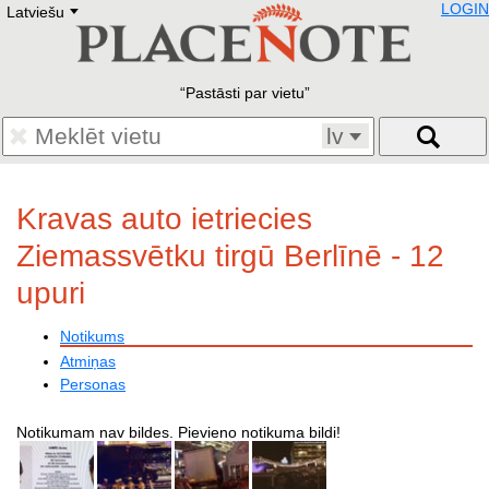
LOGIN
Latviešu
Deutsch
E
English
Русский
Lietuvių
Pastāsti par vietu
Latviešu
Francais
lv
Polski
Hebrew
Український
Kravas auto ietriecies
Eestikeelne
Ziemassvētku tirgū Berlīnē - 12
upuri
Notikums
Atmiņas
Personas
Notikumam nav bildes. Pievieno notikuma bildi!