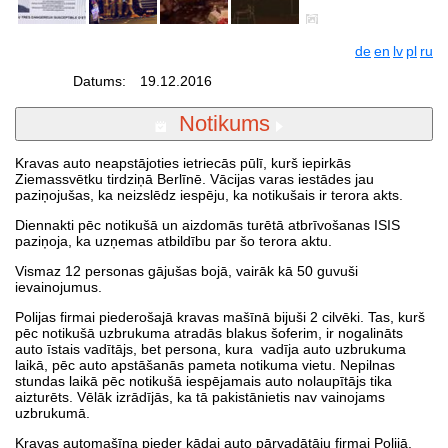
de
en
lv
pl
ru
Datums:
19.12.2016
Notikums
Kravas auto neapstājoties ietriecās pūlī, kurš iepirkās
Ziemassvētku tirdziņā Berlīnē. Vācijas varas iestādes jau
paziņojušas, ka neizslēdz iespēju, ka notikušais ir terora akts.
Diennakti pēc notikušā un aizdomās turētā atbrīvošanas ISIS
paziņoja, ka uzņemas atbildību par šo terora aktu.
Vismaz 12 personas gājušas bojā, vairāk kā 50 guvuši
ievainojumus.
Polijas firmai piederošajā kravas mašīnā bijuši 2 cilvēki. Tas, kurš
pēc notikušā uzbrukuma atradās blakus šoferim, ir nogalināts
auto īstais vadītājs, bet persona, kura vadīja auto uzbrukuma
laikā, pēc auto apstāšanās pameta notikuma vietu. Nepilnas
stundas laikā pēc notikušā iespējamais auto nolaupītājs tika
aizturēts. Vēlāk izrādījās, ka tā pakistānietis nav vainojams
uzbrukumā.
Kravas automašīna pieder kādai auto pārvadātāju firmai Polijā.