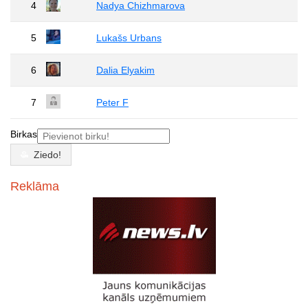
4
Nadya Chizhmarova
5
Lukašs Urbans
6
Dalia Elyakim
7
Peter F
Birkas
Ziedo!
Reklāma