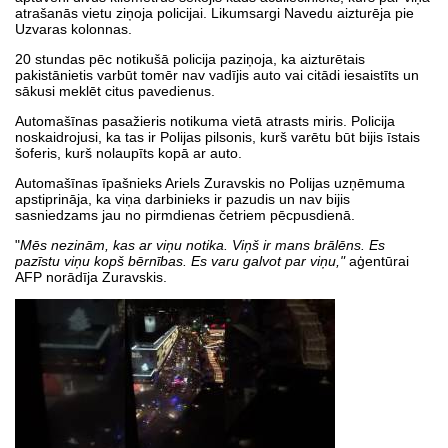
atrašanās vietu ziņoja policijai. Likumsargi Navedu aizturēja pie
Uzvaras kolonnas.
20 stundas pēc notikušā policija paziņoja, ka aizturētais
pakistānietis varbūt tomēr nav vadījis auto vai citādi iesaistīts un
sākusi meklēt citus pavedienus.
Automašīnas pasažieris notikuma vietā atrasts miris. Policija
noskaidrojusi, ka tas ir Polijas pilsonis, kurš varētu būt bijis īstais
šoferis, kurš nolaupīts kopā ar auto.
Automašīnas īpašnieks Ariels Zuravskis no Polijas uzņēmuma
apstiprināja, ka viņa darbinieks ir pazudis un nav bijis
sasniedzams jau no pirmdienas četriem pēcpusdienā.
"
Mēs nezinām, kas ar viņu notika. Viņš ir mans brālēns. Es
pazīstu viņu kopš bērnības. Es varu galvot par viņu,"
aģentūrai
AFP norādīja Zuravskis.