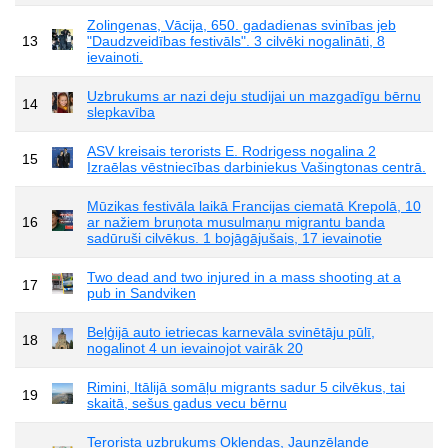
Zolingenas, Vācija, 650. gadadienas svinības jeb
13
"Daudzveidības festivāls". 3 cilvēki nogalināti, 8
ievainoti.
Uzbrukums ar nazi deju studijai un mazgadīgu bērnu
14
slepkavība
ASV kreisais terorists E. Rodrigess nogalina 2
15
Izraēlas vēstniecības darbiniekus Vašingtonas centrā.
Mūzikas festivāla laikā Francijas ciematā Krepolā, 10
16
ar nažiem bruņota musulmaņu migrantu banda
sadūruši cilvēkus. 1 bojāgājušais, 17 ievainotie
Two dead and two injured in a mass shooting at a
17
pub in Sandviken
Beļģijā auto ietriecas karnevāla svinētāju pūlī,
18
nogalinot 4 un ievainojot vairāk 20
Rimini, Itālijā somāļu migrants sadur 5 cilvēkus, tai
19
skaitā, sešus gadus vecu bērnu
Terorista uzbrukums Oklendas, Jaunzēlande