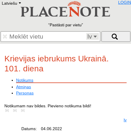
LOGIN
Latviešu
Deutsch
E
English
Русский
Lietuvių
Pastāsti par vietu
Latviešu
Francais
lv
Polski
Hebrew
Український
Krievijas iebrukums Ukrainā.
Eestikeelne
101. diena
Notikums
Atmiņas
Personas
Notikumam nav bildes. Pievieno notikuma bildi!
lv
Datums:
04.06.2022