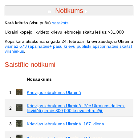
Notikums
Karā kritušo (visu pušu)
saraksts
Ukraiņi kopējo likvidēto krievu iebrucēju skaitu lēš uz >31,000
Kopš kara atsākuma šī gada 24. februārī, krievi zaudējuši Ukrainā
vismaz 673 (apzinātais+ pašu krievu publiski apstiprinātais skaits)
virsniekus
.
Saistītie notikumi
Nosaukums
1
Krievijas iebrukums Ukrainā
Krievijas iebrukums Ukrainā. Pēc Ukrainas datiem-
2
likvidēti pirmie 300,000 krievu iebrucēji.
3
Krievijas iebrukums Ukrainā. 167. diena