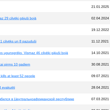
21.01.2025
z 29 cilvēki gājuši bojā
02.04.2024
19.12.2022
 1 cilvēks un 8 pazuduši
11.12.2021
es ugunsgrēks. Vismaz 46 cilvēki gājuši bojā
14.10.2021
ikai pirms 10 gadiem
30.08.2021
ills at least 52 people
09.07.2021
4 evakuēti
28.04.2021
збился в Центральноафриканской республике
07.03.2021