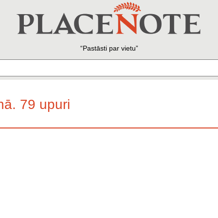
Pastāsti par vietu
ā. 79 upuri