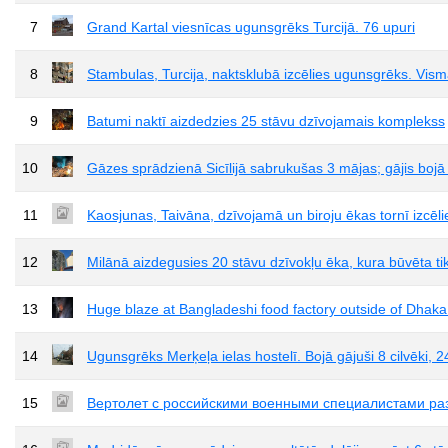
7
Grand Kartal viesnīcas ugunsgrēks Turcijā. 76 upuri
8
Stambulas, Turcija, naktsklubā izcēlies ugunsgrēks. Visma
9
Batumi naktī aizdedzies 25 stāvu dzīvojamais komplekss
10
Gāzes sprādzienā Sicīlijā sabrukušas 3 mājas; gājis bojā
11
Kaosjunas, Taivāna, dzīvojamā un biroju ēkas tornī izcēli
12
Milānā aizdegusies 20 stāvu dzīvokļu ēka, kura būvēta t
13
Huge blaze at Bangladeshi food factory outside of Dhaka k
14
Ugunsgrēks Merķeļa ielas hostelī. Bojā gājuši 8 cilvēki, 2
15
Вертолет с российскими военными специалистами ра