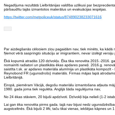
Negadījuma rezultātā Lielbritānijas valdība uzlikusi par bezprecde
pārbaudītu tajās izmantotos materālus un evakuācijas iespējas.
https://twitter.com/metpoliceuk/status/874890238233071616
Par aizdegšanās cēloņiem ziņu pagaidām nav, tiek minēts, ka kādā no d
Ņemot vērā saspringto situāciju ar imigrantiem, nevar izslēgt versiju
Ēkā kopumā atradās 120 dzīvokļu. Ēka tika renovēta 2015.-2016. gadā
nomainīti radiatori un plastikāta ēkas apdares paneļi. 2016.g. renov
saistīta t.sk. ar apdares materiāla alumīnija un plastikāta kompozīt
Reynobond FR (ugunsdrošs) materiāls. Firmas mājas lapā atrodams, 
Lielbritānijā.
Eiropā, piemēram Vācijā, degošu materiālu izmantošana atļauta māj
1980. gada joma tiek regulēta. Anglijā šāda regulējuma nav,
No 24 ēkas stāviem, 20 bijuši apdzīvoti. Dzīvokļi bija nelieli (1-2 i
Lai gan ēka renovēta pirms gada. tajā nav bijusi nedz ugunsdzēsības 
augstceltnēs. Ēkā bijuši 2 lifti, taču tikai vienas, iekšējas kāpnes un 1 