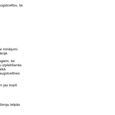
gstceltņu, lai
ai minējumi.
ācijā.
giem, tai
u izplatīšanās
nekā
augstceltnes
un jau kopš
biroju telpās