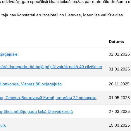
dzīvotāji, gan speciālisti tika izteikuši bažas par materiālu drošumu 
ā nav konstatēti arī izceļotāji no Lietuvas, Igaunijas vai Krievijas.
Datums
ojāgājušie,
02.01.2026
rā Jaungada rītā bojā gājuši vairāk nekā 40 cilvēki un
01.01.2026
 Honkongā, Vismaz 80 bojāgājušo
26.11.2025
ин, Северо-Восточный Китай, погибли 22 человека
01.05.2025
sgrēkos pēdējo gadu laikā Dienvidkorejā
27.03.2025
puru
15.03.2025