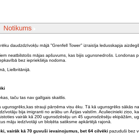
Notikums
nsgrēku daudzdzīvokļu mājā "Grenfell Tower" izraisīja ledusskapja aizde
īviem neatbilstošs mājas apšuvums, kas bijis ugunsnedrošs. Londonas po
 slepkavībā bez iepriekšēja nodoma.
, Lielbritānijā.
ēki
ekas, taču tas nav galīgais skaitlis.
ēlās ugunsgrēks,kas strauji pārņēma visu ēku. Tā kā ugunsgrēks sākās nak
dzīvotāju bija imigranti no arābu un Āzijas valstīm. Aculiecinieki ziņo, ka
 iesaistoties vairāk kā 200 ugunsdzēsēju un 45 ugunsdzēsēju ekipāžām, 
kus māju iedzīvotāji un bloķēta satiksme apkārtējā rajonā.
ki, vairāk kā 70 guvuši ievainojumus, bet 64 cilvēki
pazuduši bez vēs