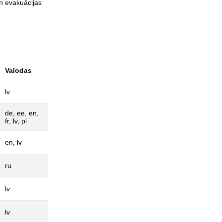
un evakuācijas
Valodas
lv
de, ee, en,
fr, lv, pl
en, lv
ru
lv
lv