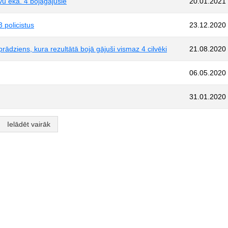
vu ēka. 4 bojāgājušie
20.01.2021
 policistus
23.12.2020
rādziens, kura rezultātā bojā gājuši vismaz 4 cilvēki
21.08.2020
06.05.2020
31.01.2020
Ielādēt vairāk