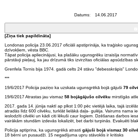
Datums:
14.06.2017
[Ziņa tiek papildināta]
Londonas policija 23.06.2017 oficiāli apstiprināja, ka traģisko ugu
dzīvokļiem, vēsta BBC.
Tāpat policija apliecinājusi, ka plašāku ugunsgrēku izraisīja normat
pārstāvji pieļauj, ka jau drīzumā tiks izvirzītas oficiālas apsūdzības
Grenfela Tornis bija 1974. gadā celts 24 stāvu "debesskrāpis" Londonā
***
19/6/2017 Policija paziņo ka uzskata ugunsgrēkā bojā gājuši
79 cilv
19/6/2017 Atrastas jau vismaz
58 bojāgājušo cilvēku
mirstīgās atli
2017. gada 14. jūnija naktī ap plkst 1:00 pēc vietējā laika, tajā izc
atradās līdz 600 cilvēku, turklāt lielākā daļa- gulēja. Vairums nama ie
ieslodzīti cilvēki un kādi citi lēkuši caur logiem. Dzēšanas darbos
vairākām stundām izdevās lokalizēt, bet darbi turpinās. Evakuēti bla
Policija aptiprina, ka ugunsgrēkā atrasti
gājuši bojā vismaz 30 cilvē
18 bērni un pusaudži. 15 negadījuma upru stāvoklis ir kritisks