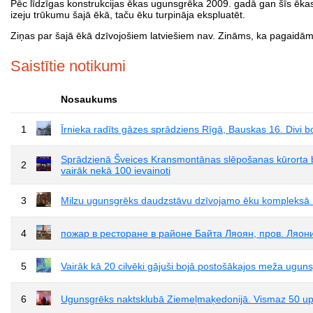
Pēc līdzīgas konstrukcijas ēkas ugunsgrēka 2009. gadā gan šīs ēkas e
izeju trūkumu šajā ēkā, taču ēku turpināja ekspluatēt.
Ziņas par šajā ēkā dzīvojošiem latviešiem nav. Zināms, ka pagaidām taj
Saistītie notikumi
Nosaukums
1
Īrnieka radīts gāzes sprādziens Rīgā, Bauskas 16. Divi b
Sprādzienā Šveices Kransmontānas slēpošanas kūrorta bā
2
vairāk nekā 100 ievainoti
3
Milzu ugunsgrēks daudzstāvu dzīvojamo ēku kompleksā
4
пожар в ресторане в районе Байта Ляоян, пров. Ляон
5
Vairāk kā 20 cilvēki gājuši bojā postošākajos meža ugun
6
Ugunsgrēks naktsklubā Ziemeļmaķedonijā. Vismaz 50 u