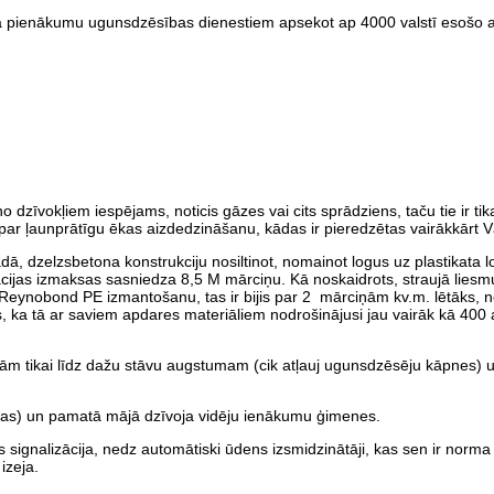
nta pienākumu ugunsdzēsības dienestiem apsekot ap 4000 valstī esošo au
zīvokļiem iespējams, noticis gāzes vai cits sprādziens, taču tie ir tik
 par ļaunprātīgu ēkas aizdedzināšanu, kādas ir pieredzētas vairākkārt V
, dzelzsbetona konstrukciju nosiltinot, nomainot logus uz plastikata lo
ācijas izmaksas sasniedza 8,5 M mārciņu. Kā noskaidrots, straujā liesm
 - Reynobond PE izmantošanu, tas ir bijis par 2 mārciņām kv.m. lētāks, 
ka tā ar saviem apdares materiāliem nodrošinājusi jau vairāk kā 400 
ām tikai līdz dažu stāvu augstumam (cik atļauj ugunsdzēsēju kāpnes) 
stabas) un pamatā mājā dzīvoja vidēju ienākumu ģimenes.
signalizācija, nedz automātiski ūdens izsmidzinātāji, kas sen ir norma 
izeja.