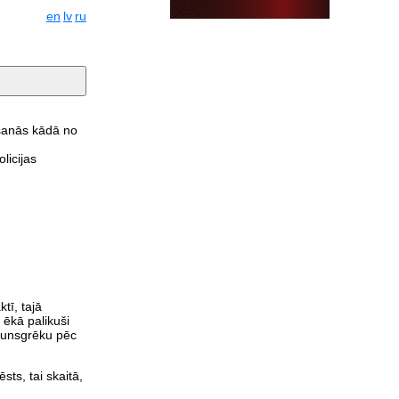
en
lv
ru
gšanās kādā no
licijas
tī, tajā
 ēkā palikuši
ugunsgrēku pēc
ts, tai skaitā,