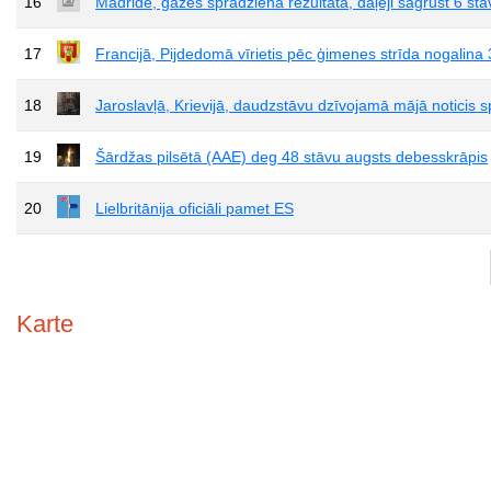
16
Madridē, gāzes sprādziena rezultātā, daļēji sagrūst 6 stā
17
Francijā, Pijdedomā vīrietis pēc ģimenes strīda nogalina 3
18
Jaroslavļā, Krievijā, daudzstāvu dzīvojamā mājā noticis sp
19
Šārdžas pilsētā (AAE) deg 48 stāvu augsts debesskrāpis
20
Lielbritānija oficiāli pamet ES
Karte