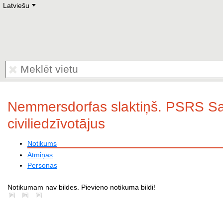
Latviešu
Deutsch
E
English
Русский
Lietuvių
Latviešu
Francais
Polski
Hebrew
Український
Eestikeelne
Nemmersdorfas slaktiņš. PSRS Sa
civiliedzīvotājus
Notikums
Atmiņas
Personas
Notikumam nav bildes. Pievieno notikuma bildi!