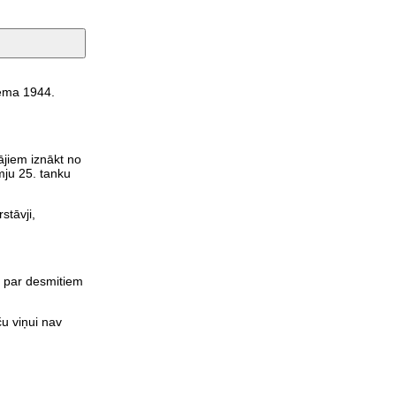
ņēma 1944.
ājiem iznākt no
mju 25. tanku
stāvji,
 par desmitiem
ču viņui nav