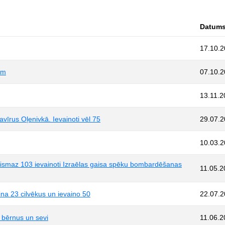
Datum
17.10.
em
07.10.
13.11.2
avīrus Oļenivkā. Ievainoti vēl 75
29.07.
10.03.
n vismaz 103 ievainoti Izraēlas gaisa spēku bombardēšanas
11.05.2
ina 23 cilvēkus un ievaino 50
22.07.
 bērnus un sevi
11.06.2