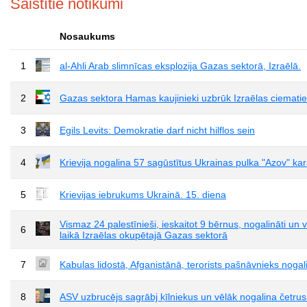
Saistītie notikumi
Nosaukums
1
al-Ahli Arab slimnīcas eksplozija Gazas sektorā, Izraēlā.
2
Gazas sektora Hamas kaujinieki uzbrūk Izraēlas ciemati
3
Egils Levits: Demokratie darf nicht hilflos sein
4
Krievija nogalina 57 sagūstītus Ukrainas pulka "Azov" kar
5
Krievijas iebrukums Ukrainā. 15. diena
Vismaz 24 palestīnieši, ieskaitot 9 bērnus, nogalināti u
6
laikā Izraēlas okupētajā Gazas sektorā
7
Kabulas lidostā, Afganistānā, terorists pašnāvnieks nogal
8
ASV uzbrucējs sagrābj ķīlniekus un vēlāk nogalina četrus