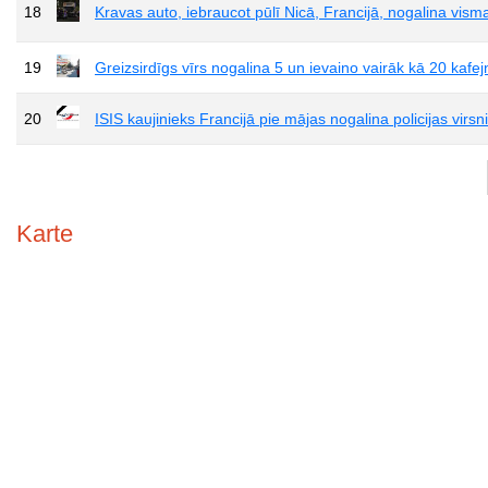
18
Kravas auto, iebraucot pūlī Nicā, Francijā, nogalina vism
19
Greizsirdīgs vīrs nogalina 5 un ievaino vairāk kā 20 kafej
20
ISIS kaujinieks Francijā pie mājas nogalina policijas virsn
Karte