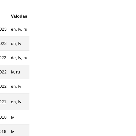
s
Valodas
2023
en, lv, ru
2023
en, lv
022
de, lv, ru
2022
lv, ru
2022
en, lv
021
en, lv
2018
lv
018
lv