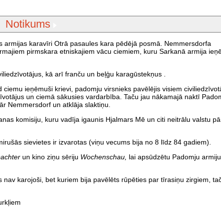
Notikums
nās armijas karavīri Otrā pasaules kara pēdējā posmā. Nemmersdorfa
irmajiem pirmskara etniskajiem vācu ciemiem, kuru Sarkanā armija ie
liedzīvotājus, kā arī franču un beļģu karagūstekņus .
ciemu ieņēmuši krievi, padomju virsnieks pavēlējis visiem civiliedzīvot
edzīvotājus un ciemā sākusies vardarbība. Taču jau nākamajā naktī Pado
 pār Nemmersdorf un atklāja slaktiņu.
as komisiju, kuru vadīja igaunis Hjalmars Mē un citi neitrālu valstu pār
irušās sievietes ir izvarotas (viņu vecums bija no 8 līdz 84 gadiem).
bachter
un kino ziņu sēriju
Wochenschau,
lai apsūdzētu Padomju armiju
av karojoši, bet kuriem bija pavēlēts rūpēties par tīrasiņu zirgiem, ta
urkļiem