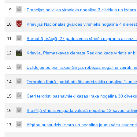
9
Francijas policijas virsnieks nogalina 3 cilvēkus un izdar
10
Krievijas Nacionālās gvardes virsnieks nogalina 4 dienesta
11
Burbahā, Vācijā, 27 gadus vecs sīriešu migrants ar nazi 
12
Krievijā, Piemaskavas ciematā Redkino kāds vīrietis ar bi
13
Uzlidojumos pie Irākas-Sīrijas robežas nogalina vairāk n
14
Terorakts Kairā: parkā atstāts spridzeklis nogalina 1 un 
15
Četri teroristi pašnāvnieki kāzās Irākā nogalina 30 cilvēk
16
Brazīlijā vīrietis vecgada vakarā nogalina 12 savus radin
17
Afgāņu pusaudzis izvaro un nogalina jaunu vācu studenti