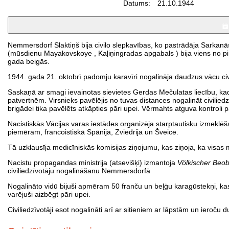
Datums:
21.10.1944
Nemmersdorf Slaktiņš bija civilo slepkavības, ko pastrādāja Sarka
(mūsdienu Mayakovskoye , Kaļiņingradas apgabals ) bija viens no p
gada beigās.
1944. gada 21. oktobrī padomju karavīri nogalināja daudzus vācu civi
Saskaņā ar smagi ievainotas sievietes Gerdas Mečulatas liecību, kad 
patvertnēm. Virsnieks pavēlējis no tuvas distances nogalināt civili
brigādei tika pavēlēts atkāpties pāri upei. Vērmahts atguva kontroli
Nacistiskās Vācijas varas iestādes organizēja starptautisku izmeklēšan
piemēram, francoistiskā Spānija, Zviedrija un Šveice.
Tā uzklausīja medicīniskās komisijas ziņojumu, kas ziņoja, ka visas m
Nacistu propagandas ministrija (atsevišķi) izmantoja
Völkischer Beo
civiliedzīvotāju nogalināšanu Nemmersdorfā
Nogalināto vidū bijuši apmēram 50 franču un beļģu karagūstekņi, kas n
varējuši aizbēgt pāri upei.
Civiliedzīvotāji esot nogalināti arī ar sitieniem ar lāpstām un ieroču d