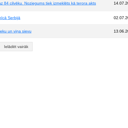
az 84 cilvēku. Noziegums tiek izmeklēts kā terora akts
14.07.
nīcā Serbijā
02.07.
ieku un viņa sievu
13.06.
Ielādēt vairāk