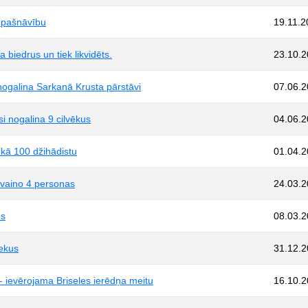
a pašnāvību
19.11.2
 biedrus un tiek likvidēts.
23.10.
nogalina Sarkanā Krusta pārstāvi
07.06.
si nogalina 9 cilvēkus
04.06.
ekā 100 džihādistu
01.04.
ievaino 4 personas
24.03.
us
08.03.
iekus
31.12.
- ievērojama Briseles ierēdņa meitu
16.10.