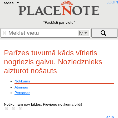
LOGIN
Latviešu
Deutsch
E
English
Русский
Lietuvių
Pastāsti par vietu
Latviešu
Francais
lv
Polski
Hebrew
Український
Parīzes tuvumā kāds vīrietis
Eestikeelne
nogriezis galvu. Noziedznieks
aizturot nošauts
Notikums
Atmiņas
Personas
Notikumam nav bildes. Pievieno notikuma bildi!
en
lv