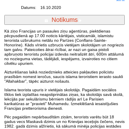
Datums:
16.10.2020
Notikums
Kā ziņo Francijas un pasaules ziņu aģentūras, piektdienas
pēcpusdienā ap 17.00 noticis kārtējais, visticamāk, islamistu
terorista uzbrukums netālu no Parīzes (Conflans-Sainte-
Honorine). Kāds vīrietis uzbrucis vietējam skolotājam un nogriezis
tam galvu. Pateicoties ātrai rīcībai, ar nazi un gaisa pistoli
apbruņoto teroristu policijai izdevās neitralizēt ātri, 600m attālumā
no nozieguma vietas, tādējādi, iespējams, izvairoties no citiem
cilvēku upuriem.
Aizturēšanas laikā noziedznieks atteicies pakļauties policistu
prasībām nomest ieročus, saucis islama teroristiem ierasto saukli
"Allahakbar", tāpēc aizturot nošauts.
Islama teorista upuris ir vietējais skolotājs. Pagaidām sociālos
tīklos tiek izplatītas neapstiprinātas ziņas, ka skolotājs savā skolā,
lekcijās par sekulārismu bērniem rādījis arī Le Parisien
karikatūras ar "pravieti" Muhamedu. Izmeklēšanā iesaistījušies
Francijas pretterorisma dienesti.
Pēc pagaidām nepārbaudītām ziņām, terorists varētu būt 18
gadus vecs Maskavā dzimis un no Krievijas ieceļojis čečens, nevis
1982. gadā dzimis alžīrietis, kā sākumā minēja policijas iestādes