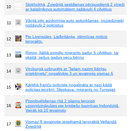
Stokholmā, Zviedrijā sestdienas pēcpusdienā 2 vīrieši
10
ar kalašņikova automātiem sašāvuši 4 cilvēkus
Vācijā pēc aizdomīga auto apturēšanas, noziedznieki
11
nošāvuši 2 policistus
Pie Liverpūles, Lielbritānija, slimnīcas noticis
12
terorakts.
Rimini, Itālijā somāļu migrants sadur 5 cilvēkus, tai
13
skaitā, sešus gadus vecu bērnu
Vircburgā uzbrucējs ar "lielam nazim līdzīgu
14
priekšmetu" nogalinājis 3 un ievainojis vismaz 6
Kārtējā franču policiste nogalināta ar nazi kādā
15
policijas iecirknī. Slepkava- migrants no Tunisijas
Pūpolsvētdienas rītā 2 islama teroristi
16
uzspridzinājušies pie kristiešu baznīcas Indonēzijā.
Vairāk kā 10 ievainoto
Vismaz 8 ievainotie iespējamā teroraktā Vetlandā,
17
Zviedrijā