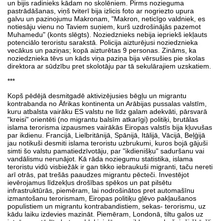
un bijis radinieks kādam no skolēniem. Pirms nozieguma
pastrādāšanas, viņš tviterī bija izlicis foto ar nogriezto upura
galvu un pazinojumu Makronam, "Makron, neticīgo valdniek, es
notiesāju vienu no Taviem suņiem, kurš uzdrošinājās pazemot
Muhamedu" (konts slēgts). Noziedznieks nebija iepriekš iekļauts
potenciālo teroristu sarakstā. Policija aizturējusi noziedznieka
vecākus un paziņas; kopā aizturētas 9 personas. Zināms, ka
noziedznieka tēvs un kāds viņa paziņa bija vērsušies pie skolas
direktora ar sūdzību pret skolotāju par tā sekulārajiem uzskatiem.
***
Kopš pēdējā desmitgadē aktivizējusies bēgļu un migrantu
kontrabanda no Āfrikas kontinenta un Arābijas pussalas valstīm,
kuru atbalsta vairāku ES valstu ne līdz galam adekvāti, pārsvarā
"kreisi" orientēti (no migrantu balsīm atkarīgi) politiķi, brutālas
islama terorisma izpausmes vairākās Eiropas valstīs bija kļuvušas
par ikdienu. Francijā, Lielbritānijā, Spānijā, Itālijā, Vācijā, Beļģijā
jau notikuši desmiti islama teroristu uzbrukumi, kuros bojā gājuši
simti šo valstu pamatiedzīvotāju, par "ikdienišķu" saduršanu vai
vandālismu nerunājot. Kā rāda noziegumu statistika, islama
teroristu vidū visbiežāk ir gan tikko iebraukuši migranti, taču nereti
arī otrās, pat trešās paaudzes migrantu pēcteči. Investējot
ievērojamus līdzekļus drošības spēkos un pat pilsētu
infrastruktūrās, piemēram, lai nodrošinātos pret automašīnu
izmantošanu terorismam, Eiropas politiķu gļēvo pakļaušanos
populistiem un migrantu kontrabandistiem, sekas- terorismu, uz
kādu laiku izdevies mazināt. Piemēram, Londonā, tiltu galos uz