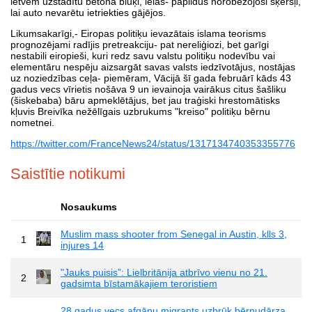
ietvēm uzstādītu betona bluķi, ielās- papildus norobežojoši šķēršļi,
lai auto nevarētu ietriekties gājējos.
Likumsakarīgi,- Eiropas politiķu ievazātais islama teorisms
prognozējami radījis pretreakciju- pat nereliģiozi, bet garīgi
nestabili eiropieši, kuri redz savu valstu politiķu nodevību vai
elementāru nespēju aizsargāt savas valsts iedzīvotājus, nostājas
uz noziedzības ceļa- piemēram, Vācijā šī gada februārī kāds 43
gadus vecs vīrietis nošāva 9 un ievainoja vairākus citus šašliku
(šiskebaba) bāru apmeklētājus, bet jau traģiski hrestomātisks
kļuvis Breivīka nežēlīgais uzbrukums "kreiso" politiķu bērnu
nometnei.
https://twitter.com/FranceNews24/status/1317134740353355776
Saistītie notikumi
Nosaukums
Muslim mass shooter from Senegal in Austin, klls 3,
1
injures 14
"Jauks puisis”: Lielbritānija atbrīvo vienu no 21.
2
gadsimta bīstamākajiem teroristiem
28 gadus vecs afgāņu migrants uzbrūk bērnudārza