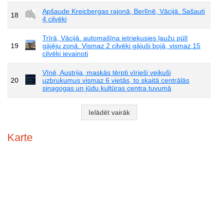
Apšaude Kreicbergas rajonā, Berlīnē, Vācijā. Sašauti
18
4 cilvēki
Trīrā, Vācijā. automašīna ietriekusies ļaužu pūlī
19
gājēju zonā. Vismaz 2 cilvēki gājuši bojā, vismaz 15
cilvēki ievainoti
Vīnē, Austrija, maskās tērpti vīrieši veikuši
20
uzbrukumus vismaz 6 vietās, to skaitā centrālās
sinagogas un jūdu kultūras centra tuvumā
Ielādēt vairāk
Karte