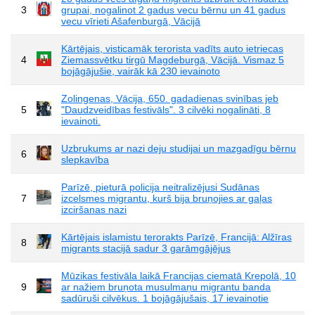
3
grupai, nogalinot 2 gadus vecu bērnu un 41 gadus
vecu vīrieti Ašafenburgā, Vācijā
Kārtējais, visticamāk terorista vadīts auto ietriecas
4
Ziemassvētku tirgū Magdeburgā, Vācijā. Vismaz 5
bojāgājušie, vairāk kā 230 ievainoto
Zolingenas, Vācija, 650. gadadienas svinības jeb
5
"Daudzveidības festivāls". 3 cilvēki nogalināti, 8
ievainoti.
Uzbrukums ar nazi deju studijai un mazgadīgu bērnu
6
slepkavība
Parīzē, pieturā policija neitralizējusi Sudānas
7
izcelsmes migrantu, kurš bija bruņojies ar gaļas
izciršanas nazi
Kārtējais islamistu terorakts Parīzē, Francijā: Alžīras
8
migrants stacijā sadur 3 garāmgājējus
Mūzikas festivāla laikā Francijas ciematā Krepolā, 10
9
ar nažiem bruņota musulmaņu migrantu banda
sadūruši cilvēkus. 1 bojāgājušais, 17 ievainotie