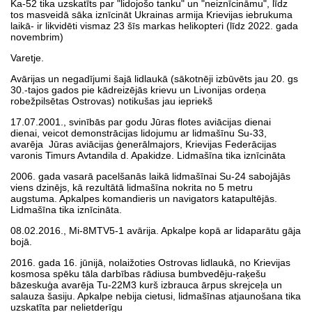
Ka-52 tika uzskatīts par "lidojošo tanku" un "neiznīcināmu", līdz
tos masveidā sāka iznīcināt Ukrainas armija Krievijas iebrukuma
laikā- ir likvidēti vismaz 23 šīs markas helikopteri (līdz 2022. gada
novembrim)
Varetje.
Avārijas un negadījumi šajā lidlaukā (sākotnēji izbūvēts jau 20. gs
30.-tajos gados pie kādreizējās krievu un Livonijas ordeņa
robežpilsētas Ostrovas) notikušas jau iepriekš
17.07.2001., svinībās par godu Jūras flotes aviācijas dienai
dienai, veicot demonstrācijas lidojumu ar lidmašīnu Su-33,
avarēja Jūras aviācijas ģenerālmajors, Krievijas Federācijas
varonis Timurs Avtandila d. Apakidze. Lidmašīna tika iznīcināta
2006. gada vasarā pacelšanās laikā lidmašīnai Su-24 sabojājās
viens dzinējs, kā rezultātā lidmašīna nokrita no 5 metru
augstuma. Apkalpes komandieris un navigators katapultējās.
Lidmašīna tika iznīcināta.
08.02.2016., Mi-8MTV5-1 avārija. Apkalpe kopā ar lidaparātu gāja
bojā.
2016. gada 16. jūnijā, nolaižoties Ostrovas lidlaukā, no Krievijas
kosmosa spēku tāla darbības rādiusa bumbvedēju-raķešu
bāzeskuģa avarēja Tu-22M3 kurš izbrauca ārpus skrejceļa un
salauza šasiju. Apkalpe nebija cietusi, lidmašīnas atjaunošana tika
uzskatīta par nelietderīgu