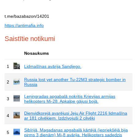
t.me/bazabazon/14201
https://antimafia.info
Saistītie notikumi
Nosaukums
1
Lidmašīnas avārija Sandjego.
Russia lost yet another Tu-22M3 strategic bomber in
2
Russia
Ļeņingradas apgabalā nokritis Krievijas armijas
3
helikopters Mi-28. Apkalpe gājusi bojā.
Dienvidkorejā avarējusi Jeju Air Flight 2216 lidmašīna
4
ar 181 cilvēkiem. Izdzīvojuši 2 cilvēki
Sibīrijā, Magadanas apgabalā kārtējā (iepriekšējā bija
5
pirms 3 dienām) Mi-8 avārija. Helikopters sadedzis