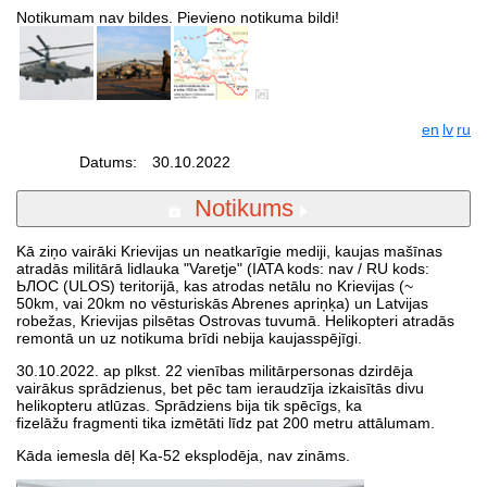
Notikumam nav bildes. Pievieno notikuma bildi!
en
lv
ru
Datums:
30.10.2022
Notikums
Kā ziņo vairāki Krievijas un neatkarīgie mediji, kaujas mašīnas
atradās militārā lidlauka "Varetje" (IATA kods: nav / RU kods:
ЬЛОС (ULOS)
teritorijā, kas atrodas netālu no Krievijas (~
50km, vai 20km no vēsturiskās Abrenes apriņķa) un Latvijas
robežas, Krievijas pilsētas Ostrovas tuvumā. Helikopteri atradās
remontā un uz notikuma brīdi nebija kaujasspējīgi.
30.10.2022. ap plkst. 22 vienības militārpersonas dzirdēja
vairākus sprādzienus, bet pēc tam ieraudzīja izkaisītās divu
helikopteru atlūzas. Sprādziens bija tik spēcīgs, ka
fizelāžu fragmenti tika izmētāti līdz pat 200 metru attālumam.
Kāda iemesla dēļ Ka-52 eksplodēja, nav zināms.