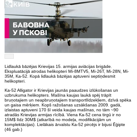
Lidlaukā bāzējas Krievijas 15. armijas aviācijas brigāde.
Ekspluatācijā atrodas helikopteri Mi-8MTV5, Mi-26T, Mi-28N, Mi-
35M, Ka-52. Kopā lidlaukā bāzējas aptuveni septiņdesmit
helikopteri.
Ka-52 Alligator ir Krievijas jaunās paaudzes izlūkošanas un
uzbrukuma helikopters. Mašīna kaujas laukā spēj trāpīt
bruņotajiem un neapbruņotajiem transportlīdzekļiem, dzīvā spēka
un gaisa mērķiem. Kopš ražošanas uzsākšanas 2009. gadā,
izlaistas aptuveni 170 šī veida kaujas mašīnas, no tām ~90
atradās Krievijas armijas rīcībā. Viena Ka-52 cena tirgū ir no
15M$ līdz 30M$ (atkarībā no modeļa, modifikācijām un
komplektācijas). Lielākais ārvalstu Ka-52 pircējs ir bijusi Ēģipte
(46 gab.)