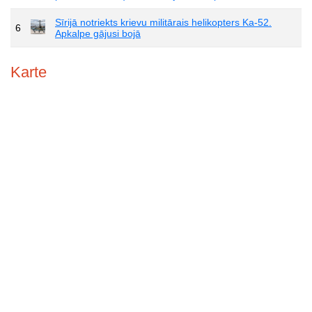
Sīrijā notriekts krievu militārais helikopters Ka-52.
6
Apkalpe gājusi bojā
Karte