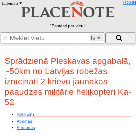
LOGIN
Latviešu
Deutsch
E
English
Русский
Lietuvių
Pastāsti par vietu
Latviešu
Francais
lv
Polski
Hebrew
Український
Sprādzienā Pleskavas apgabalā,
Eestikeelne
~50km no Latvijas robežas
iznīcināti 2 krievu jaunākās
paaudzes militārie helikopteri Ka-
52
Notikums
Atmiņas
Personas