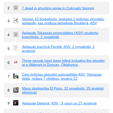
2
7 dead in shooting spree in Colorado Springs
Vismaz 10 bojāgājušo, ieskaitot 1 policijas virsnieku,
3
apšaudē, kas notikusi lielveikalā Boulderā, ASV
Apšaude Teksasas universitātes (ASV) studentu
4
kopmītnēs. 2 nogalināti
Apšaude baznīcā Floridā, ASV. 2 nogalināti, 2
5
ievainoti
Three people have been killed including the shooter
6
at a Walmart in Duncan, Oklahoma,
Ceļu policijas apturēts autovadītājs ASV, Teksasas
7
štatā, nošauj 7 cilvēkus, ievaino 21
Masu slepkavība El Paso. 22 nogalināti, 25 ievietoti
8
slimnīcās
9
Apšaude Deitonā, ASV - 9 upuri un 27 ievainoti