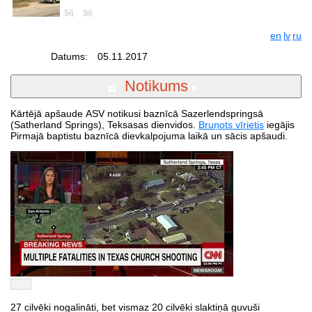
en
lv
ru
Datums:
05.11.2017
Notikums
Kārtējā apšaude ASV notikusi baznīcā Sazerlendspringsā
(Satherland Springs), Teksasas dienvidos.
Bruņots vīrietis
iegājis
Pirmajā baptistu baznīcā dievkalpojuma laikā un sācis apšaudi.
27 cilvēki nogalināti, bet vismaz 20 cilvēki slaktiņā guvuši