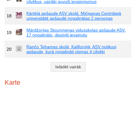
cilvēkus, vairāki guvuši ievainojumus
Kārtējā apšaude ASV skolā. Mičiganas Centrālajā
18
universitātē apšaudē nogalinātas 2 personas
Mārdžorijas Stounmenas vidusskolas apšaude ASV.
19
17 nogalināto, desmiti ievainotu
Rančo Tehamas skolā, Kalifornijā, ASV notikusi
20
apšaude, kurā nogalināti vismaz 4 cilvēki
Ielādēt vairāk
Karte