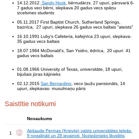
14.12.2012.
Sandy Hook
, bērnudārzs. 27 upuri, pārsvarā 6-
7 gadus veci bērni, slepkava 20 gadus vecs spāņu
izcelsmes students
05.11.2017 First Baptist Church, Sutherland Springs,
baznīca, 27 upuri, slepkava 26 gadus vecs baltais "ateists"
16.10.1991 Luby's Cafeteria, kafejnīca 23 upuri, slepkava-
35 gadus vecs baltais
18.07.1984 McDonald's, San Ysidro, ēdnīca, 20 upuri 41
gadus vecs baltais
01.08.1966 University of Texas, universitāte, 18 upuri,
bijušais jūras kājinieks
02.12.2015
San Bernardino
, veco ļaužu pansionāts, 14
upuri, slepkavas- musulmaņu pāris
Saistītie notikumi
Nosaukums
Apšaude Permas (Krievija) valsts universitātes telpās.
1
9 nogalināti un 28 ievainoti. Noziedznieks likvidēts