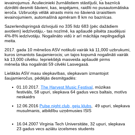
ievainojumus. Aculiecinieki žurnālistiem stāstījuši, ka baznīcā
dzirdēti desmiti šāvieni, kas, iespējams, raidīti no pusautomātiska
ieroča. Uzbrucējs vēlāk atrasts miris no šāvienā izraisītiem
ievainojumiem, automašīnā apmēram 8 km no baznīcas.
Sazerlendspringsā dzīvojuši no 335 līdz 683 (pēc dažādiem
avotiem) iedzīvotāju,- tas nozīmē, ka apšaudē pilsēta zaudējusi
4%-8% iedzīvotāju. Nogalināto vidū ir arī mācītāja nepilngadīgā
meita.
2017. gada 10 mēnešos ASV notikuši vairāk kā 11,000 uzbrukumi,
kuros izmantots šaujamierocis; un tajos kopumā nogalināti vairāk
kā 13,000 cilvēku. Iepriekšējā masveida apšaudē pirms
mēneša tika nogalināti 59 cilvēki Lasvegasā.
Lielākās ASV masu slepkavības, slepkavam izmantojot
šaujamieročus, pēdējās desmitgadēs:
01.10.2017.
The Harvest Music Festival
, mūzikas
festivāls, 58 upuri, slepkava 64 gadus vecs baltais, motīvs
neskaidrs
12.06.2016
Pulse night club, geju klubs
, 49 upuri, slepkava
musulmanis, atbildību uzņēmusies ISIS
16.04.2007 Virginia Tech Universitāte, 32 upuri, slepkava
23 gadus vecs aziātu izcelsmes students