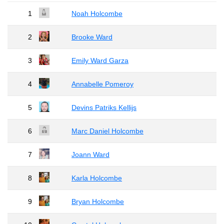
1
Noah Holcombe
2
Brooke Ward
3
Emily Ward Garza
4
Annabelle Pomeroy
5
Devins Patriks Kellijs
6
Marc Daniel Holcombe
7
Joann Ward
8
Karla Holcombe
9
Bryan Holcombe