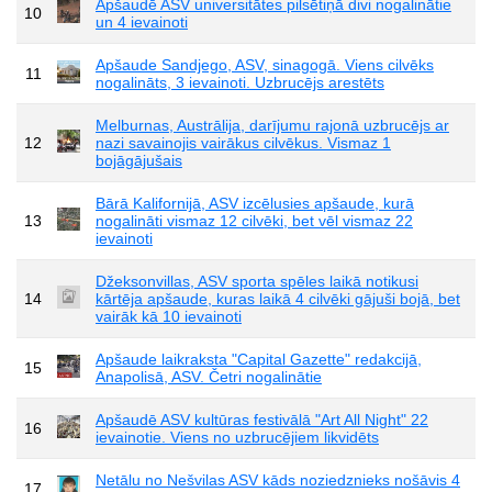
Apšaudē ASV universitātes pilsētiņā divi nogalinātie
10
un 4 ievainoti
Apšaude Sandjego, ASV, sinagogā. Viens cilvēks
11
nogalināts, 3 ievainoti. Uzbrucējs arestēts
Melburnas, Austrālija, darījumu rajonā uzbrucējs ar
12
nazi savainojis vairākus cilvēkus. Vismaz 1
bojāgājušais
Bārā Kalifornijā, ASV izcēlusies apšaude, kurā
13
nogalināti vismaz 12 cilvēki, bet vēl vismaz 22
ievainoti
Džeksonvillas, ASV sporta spēles laikā notikusi
14
kārtēja apšaude, kuras laikā 4 cilvēki gājuši bojā, bet
vairāk kā 10 ievainoti
Apšaude laikraksta "Capital Gazette" redakcijā,
15
Anapolisā, ASV. Četri nogalinātie
Apšaudē ASV kultūras festivālā "Art All Night" 22
16
ievainotie. Viens no uzbrucējiem likvidēts
Netālu no Nešvilas ASV kāds noziedznieks nošāvis 4
17