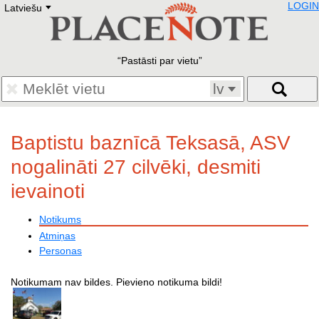
LOGIN
Latviešu
Deutsch
E
English
Русский
Lietuvių
Pastāsti par vietu
Latviešu
Francais
lv
Polski
Hebrew
Український
Baptistu baznīcā Teksasā, ASV
Eestikeelne
nogalināti 27 cilvēki, desmiti
ievainoti
Notikums
Atmiņas
Personas
Notikumam nav bildes. Pievieno notikuma bildi!