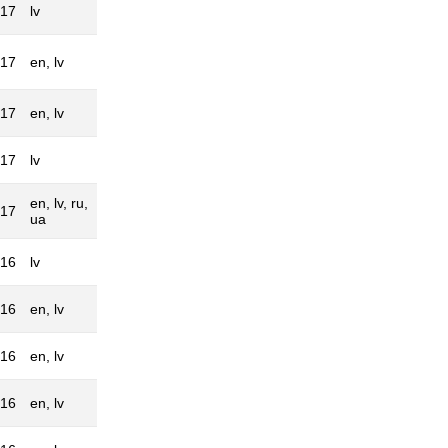
017
lv
017
en, lv
017
en, lv
017
lv
en, lv, ru,
017
ua
016
lv
016
en, lv
016
en, lv
016
en, lv