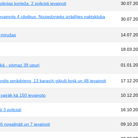
cijas korteža. 2 policisti ievainoti
30.07.2
vainojis 4 cilvēkus. Noziedznieks izrādījies naktskluba
30.07.2
s mirušas
14.07.2
18.03.2
ā - vismaz 39 upuri
01.01.2
andis sprādziens; 13 karavīri gājuši bojā un 48 ievainoti
17.12.2
 vairāk kā 150 ievainoto
10.12.2
 3 policisti
16.10.2
6 nogalināti un 7 ievainoti
09.10.2