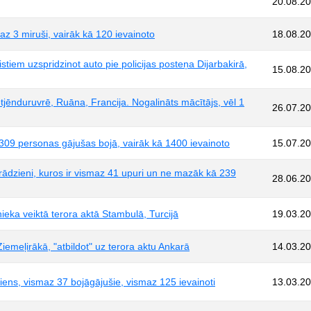
20.08.2
smaz 3 miruši, vairāk kā 120 ievainoto
18.08.2
ristiem uzspridzinot auto pie policijas posteņa Dijarbakirā,
15.08.2
etjēnduruvrē, Ruāna, Francija. Nogalināts mācītājs, vēl 1
26.07.2
 309 personas gājušas bojā, vairāk kā 1400 ievainoto
15.07.2
rādzieni, kuros ir vismaz 41 upuri un ne mazāk kā 239
28.06.2
ieka veiktā terora aktā Stambulā, Turcijā
19.03.2
emeļirākā, "atbildot" uz terora aktu Ankarā
14.03.2
ziens, vismaz 37 bojāgājušie, vismaz 125 ievainoti
13.03.2