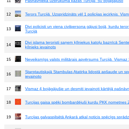
11
Pašnāvnieka uzbrukumā kāzās Turcijā- 50 bojāgājušo
12
Terors Turcijā. Uzspridzināts vēl 1 policijas iecirknis. Vi
Divi policisti un viena civilpersona gājusi bojā, kurdu tero
13
Turcijā
Divi islama teroristi saņem ķīlniekus katoļu baznīcā Sent
14
ķīlnieks ievainots
15
Neveiksmīgs valsts militārais apvērsums Turcijā. Vismaz
Starptautiskajā Stambulas Atatirka lidostā apšaude un sp
16
ievainoto
17
Vismaz 4 bojāgājušie un desmiti ievainoti kārtējā pašnāvn
18
Turcijas gaisa spēki bombardējuši kurdu PKK nometnes Zi
19
Turcijas galvaspilsētā Ankarā atkal noticis spēcīgs sprād