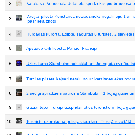
2
Karakasā, Venecuēlā detonēts spridzeklis pie braucoša poli
Vācijas pilsētā Konstancā noziedznieks nogalinājis 1 un ie
3
īpašnieka znots
4
Hurgadas kūrortā, Ēģiptē, sadurtas 6 tūristes. 2 sieviete
5
Apšaude Orlī lidostā, Parīzē, Francijā
6
Uzbrukums Stambulas naktsklubam Jaungada svinību laik
7
Turcijas pilsētā Kajseri netālu no universitātes ēkas nogr
8
2 secīgi sprādzieni satricina Stambulu. 41 bojāgājušie un
9
Gaziantepā, Turcijā uzspridzinoties teroristiem, bojā gājuši
10
Teroristu uzbrukuma policijas iecirknim Turcijā rezultātā - 