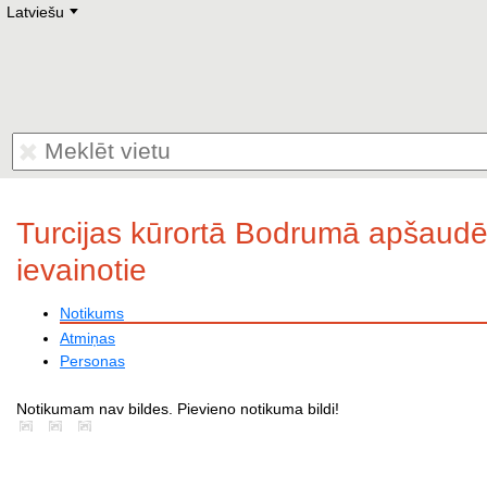
Latviešu
Deutsch
E
English
Русский
Lietuvių
Latviešu
Francais
Polski
Hebrew
Український
Eestikeelne
Turcijas kūrortā Bodrumā apšaudē 
ievainotie
Notikums
Atmiņas
Personas
Notikumam nav bildes. Pievieno notikuma bildi!