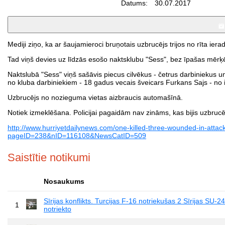
Datums:
30.07.2017
Mediji ziņo, ka ar šaujamieroci bruņotais uzbrucējs trijos no rīta ier
Tad viņš devies uz līdzās esošo naktsklubu "Sess", bez īpašas mērķ
Naktslubā "Sess" viņš sašāvis piecus cilvēkus - četrus darbiniekus u
no kluba darbiniekiem - 18 gadus vecais šveicars Furkans Sajs - no 
Uzbrucējs no nozieguma vietas aizbraucis automašīnā.
Notiek izmeklēšana. Policijai pagaidām nav zināms, kas bijis uzbrucēj
http://www.hurriyetdailynews.com/one-killed-three-wounded-in-attack
pageID=238&nID=116108&NewsCatID=509
Saistītie notikumi
Nosaukums
Sīrijas konflikts. Turcijas F-16 notriekušas 2 Sīrijas SU-2
1
notriekto