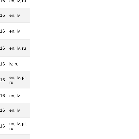
016
en, lv, ru
016
en, lv
016
en, lv
016
en, lv, ru
016
lv, ru
en, lv, pl,
016
ru
016
en, lv
016
en, lv
en, lv, pl,
016
ru