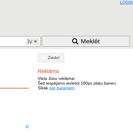
LOGIN
Meklēt
lv
Ziedo!
Reklāma
Vieta Jūsu reklāmai
Šeit iespējams ievietot 180px platu baneri.
Sīkāk
par baneriem
.
lv