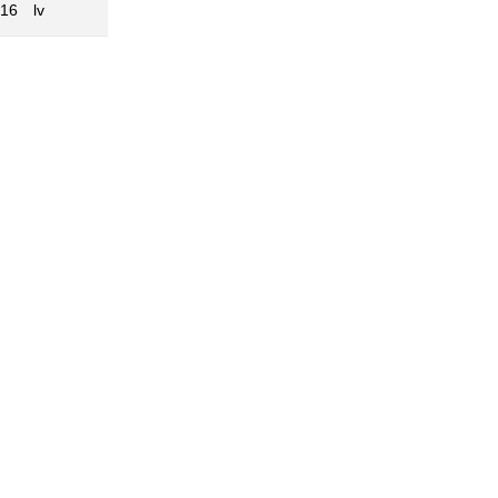
016
lv