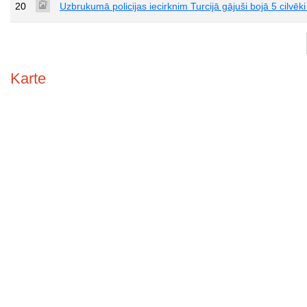
20
Uzbrukumā policijas iecirknim Turcijā gājuši bojā 5 cilvēk
Karte