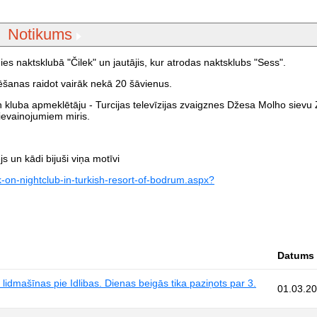
Notikums
adies naktsklubā "Čilek" un jautājis, kur atrodas naktsklubs "Sess".
ēšanas raidot vairāk nekā 20 šāvienus.
n kluba apmeklētāju - Turcijas televīzijas zvaigznes Džesa Molho sievu
ievainojumiem miris.
s un kādi bijuši viņa motīvi
-on-nightclub-in-turkish-resort-of-bodrum.aspx?
Datums
4 lidmašīnas pie Idlibas. Dienas beigās tika paziņots par 3.
01.03.2