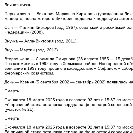
Личная жизнь
Первая жена — Виктория Марковна Киркорова (урождённая Лихач
концерте, после которого Виктория подошла к Бедросу за автог
Сын — Филипп Киркоров (род. 1967), советский и российский эс
Федерации» (2008).
Внучка — Алла-Виктория (род. 2011).
Внук — Мартин (род. 2012).
Вторая жена — Людмила Смирнова (28 августа 1955 — 15 декабр
Познакомились в 1992 году в Холмском районе Новгородской обл
венчание в 1997 году прошло в кафедральном Софийском собор
фермерским хозяйством.
Дочь — Ксения (5 сентября 2002 — сентябрь 2002) появилась н
Смерть
Скончался 18 марта 2025 года в возрасте 92 лет в 15:37 по мос
Её причиной стала остановка сердца на фоне острой сердечной
(участок № 21).
Смерть
Скончался 18 марта 2025 года в возрасте 92 лет в 15:37 по мос
Её причиной стала остановка сердца на фоне острой сердечной