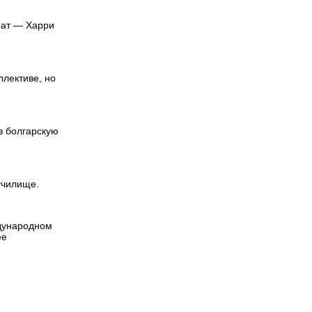
рат — Харри
ллективе, но
в болгарскую
училище.
ждународном
ее