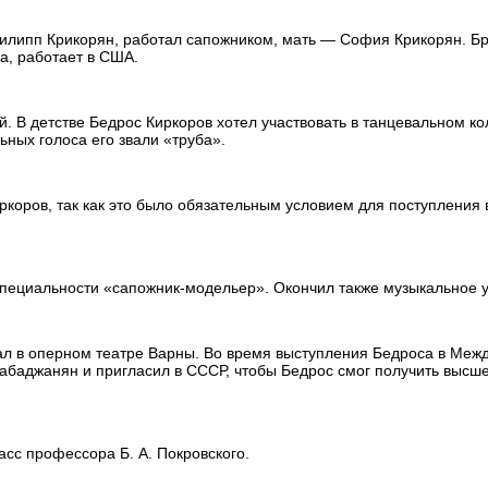
Филипп Крикорян, работал сапожником, мать — София Крикорян. Б
а, работает в США.
. В детстве Бедрос Киркоров хотел участвовать в танцевальном ко
ьных голоса его звали «труба».
коров, так как это было обязательным условием для поступления 
специальности «сапожник-модельер». Окончил также музыкальное 
тал в оперном театре Варны. Во время выступления Бедроса в Ме
абаджанян и пригласил в СССР, чтобы Бедрос смог получить высш
асс профессора Б. А. Покровского.