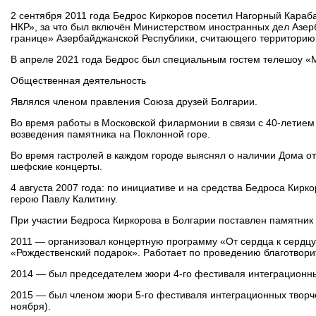
2 сентября 2011 года Бедрос Киркоров посетил Нагорный Караба
НКР», за что был включён Министерством иностранных дел Азер
границе» Азербайджанской Республики, считающего территорию
В апреле 2021 года Бедрос был специальным гостем телешоу «М
Общественная деятельность
Являлся членом правления Союза друзей Болгарии.
Во время работы в Московской филармонии в связи с 40-летием
возведения памятника на Поклонной горе.
Во время гастролей в каждом городе выяснял о наличии Дома о
шефские концерты.
4 августа 2007 года: по инициативе и на средства Бедроса Кирк
герою Павлу Калитину.
При участии Бедроса Киркорова в Болгарии поставлен памятник
2011 — организовал концертную программу «От сердца к сердцу
«Рождественский подарок». Работает по проведению благотвори
2014 — был председателем жюри 4-го фестиваля интеграционных
2015 — был членом жюри 5-го фестиваля интеграционных творче
ноября).