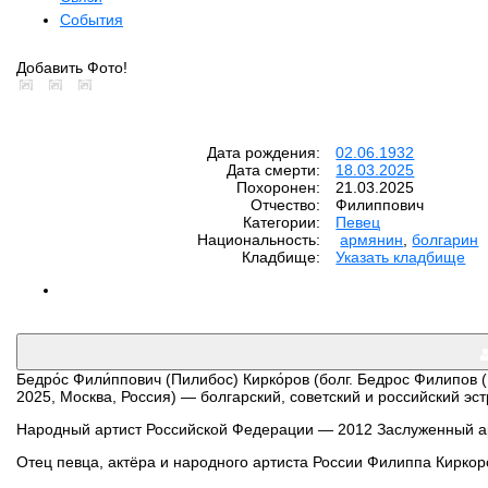
События
Добавить Фото!
Дата рождения:
02.06.1932
Дата смерти:
18.03.2025
Похоронен:
21.03.2025
Отчество:
Филиппович
Категории:
Певец
Национальность:
армянин
,
болгарин
Кладбище:
Указать кладбище
Бедро́с Фили́ппович (Пилибос) Кирко́ров (болг. Бедрос Филипов
2025, Москва, Россия) — болгарский, советский и российский э
Народный артист Российской Федерации — 2012 Заслуженный а
Отец певца, актёра и народного артиста России Филиппа Киркор