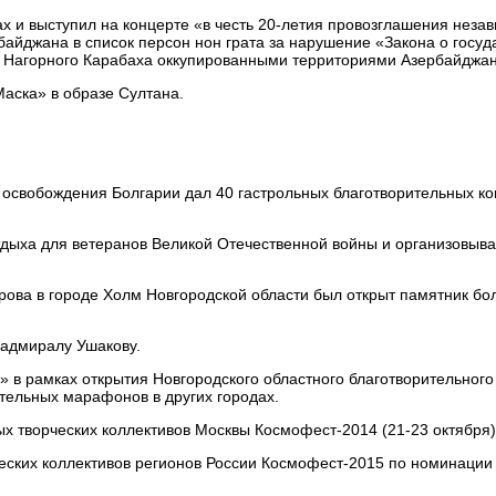
х и выступил на концерте «в честь 20-летия провозглашения неза
байджана в список персон нон грата за нарушение «Закона о госуд
 Нагорного Карабаха оккупированными территориями Азербайджан
аска» в образе Султана.
 освобождения Болгарии дал 40 гастрольных благотворительных ко
тдыха для ветеранов Великой Отечественной войны и организовыва
орова в городе Холм Новгородской области был открыт памятник бо
 адмиралу Ушакову.
» в рамках открытия Новгородского областного благотворительног
тельных марафонов в других городах.
 творческих коллективов Москвы Космофест-2014 (21-23 октября)
ских коллективов регионов России Космофест-2015 по номинации 