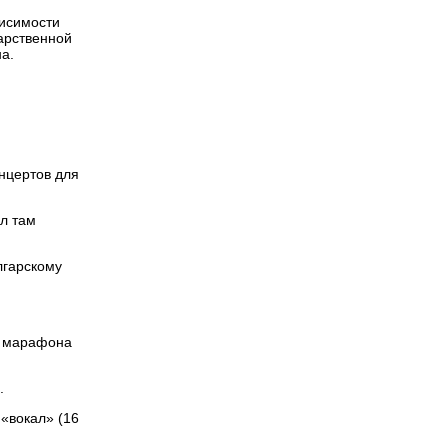
висимости
арственной
а.
нцертов для
л там
лгарскому
о марафона
.
«вокал» (16