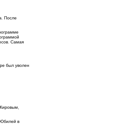
а. После
программе
рограммой
есов. Самая
оре был уволен
 Кировым,
«Юбилей в