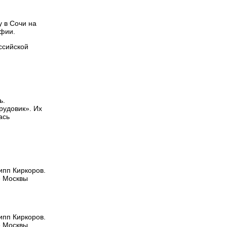
 в Сочи на
офии.
ссийской
ь.
рудовик». Их
ась
ипп Киркоров.
е Москвы
ипп Киркоров.
е Москвы