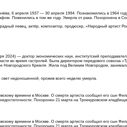
ёва; 6 апреля 1937 — 30 апреля 1994. Познакомились в 1964 году
рафом. Поженились в том же году. Умерла от рака. Похоронена в С
традный певец, актёр, композитор, продюсер, «Народный артист Ро
я 2024) — доктор экономических наук, институтский преподавател
асти во время гастролей. Была директором передового совхоза «Т
е Новгородского Кремля. Жила под Великим Новгородом, занимал
а свет недоношенной, прожив всего неделю умерла.
ковскому времени в Москве. О смерти артиста сообщил его сын Фил
 недостаточности. Похоронен 21 марта на Троекуровском кладбищ
ковскому времени в Москве. О смерти артиста сообщил его сын Фил
 недостаточности. Похоронен 21 марта на Троекуровском кладбищ