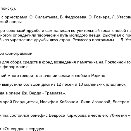
поиску).
с оркестрами Ю. Силантьева, В. Федосеева, Э. Рознера, Л. Утесов
ской оперы.
аро-советской дружбе и сам написал вступительный текст к новой 
 многом определили творческий путь молодого певца. Выступал с п
ыло укрепление дружбы двух стран. Режиссёр программы — Л. Ут
овой фонограммой.
в для сбора средств в фонд возведения памятника на Поклонной г
ую филармонию.
ий много говорит о значении семьи и любви к Родине.
 выпустила большой диск из 12 песен и 10 маленьких пластинок.
а в опере Дж. Верди «Травиата».
амарой Гвердцители, Иосифом Кобзоном, Лили Ивановой, Бисером
иппа состоялся бенефис Бедроса Киркорова в честь его 70-летия 
 «От сердца к сердцу».