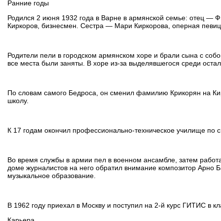
Ранние годы
Родился 2 июня 1932 года в Варне в армянской семье: отец — 
Киркоров, бизнесмен. Сестра — Мари Киркорова, оперная певиц
Родители пели в городском армянском хоре и брали сына с собой
все места были заняты. В хоре из-за выделявшегося среди остал
По словам самого Бедроса, он сменил фамилию Крикорян на Кир
школу.
К 17 годам окончил профессионально-техническое училище по 
Во время службы в армии пел в военном ансамбле, затем рабо
доме журналистов на него обратил внимание композитор Арно Б
музыкальное образование.
В 1962 году приехал в Москву и поступил на 2-й курс ГИТИС в кл
Карьера