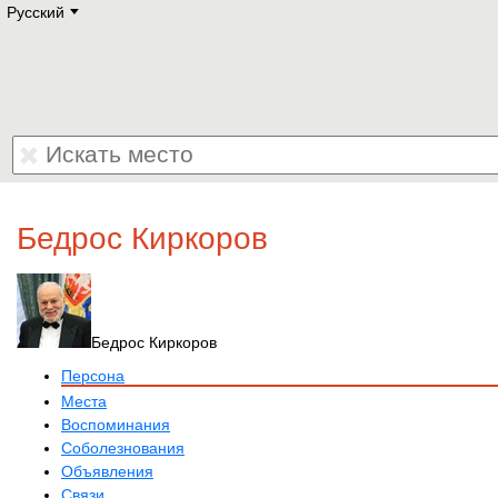
Русский
Deutsch
E
English
Русский
Lietuvių
Latviešu
Francais
Polski
Hebrew
Український
Eestikeelne
Бедрос Киркоров
Бедрос Киркоров
Персона
Места
Воспоминания
Соболезнования
Объявления
Связи