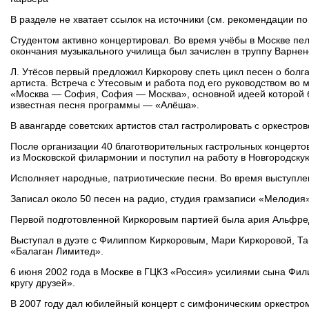
В разделе не хватает ссылок на источники (см. рекомендации по 
Студентом активно концертировал. Во время учёбы в Москве пел 
окончания музыкального училища был зачислен в труппу Варнен
Л. Утёсов первый предложил Киркорову спеть цикл песен о болг
артиста. Встреча с Утесовым и работа под его руководством во
«Москва — София, София — Москва», основной идеей которой б
известная песня программы — «Алёша».
В авангарде советских артистов стал гастролировать с оркестр
После организации 40 благотворительных гастрольных концерто
из Московской филармонии и поступил на работу в Новгородск
Исполняет народные, патриотические песни. Во время выступлен
Записал около 50 песен на радио, студия грамзаписи «Мелодия»
Первой подготовленной Киркоровым партией была ария Альфред
Выступал в дуэте с Филиппом Киркоровым, Мари Киркоровой, Т
«Балаган Лимитед».
6 июня 2002 года в Москве в ГЦКЗ «Россия» усилиями сына Фил
кругу друзей».
В 2007 году дал юбилейный концерт с симфоническим оркестром