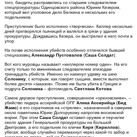
того, бандиты расправились со старшим следователем
спецпрокуратуры Одинцовского района Юрием Кезерoм,
который вел уголовное дело Белкина и нескольких его
подельников.
Преступление было исполнено «творчески». Киллер несколько
дней притворялся пьяницей и валялся в грязи у здания
прокуратуры. Дождавшись Кезера, он выстрелил в него почти в
упор.
На почве исполнения убийств особенно отличился бывший
спецназовец
Александр Пустовалов
(
Саша Солдат
).
Вот кого муровцы называют «киллером номер один». На его
счету только по вменяемым следователем эпизодам
тринадцать убийств. Именно он накинул удавку на шею
Солонику
, с которым, как говорят сыщики, вместе выполнил
более десяти «заказов». Позже им была убита в Греции и
подруга
Солоника
– фотомодель
Светлана Котова
.
Самое дерзкое преступление, совершенное «ореховскими», –
убийство лидера ассирийской ОПГ
Алика Ассирийца
(
Бид
Жамо
) и его соратников на «стрелке», назначенной в скверике
около памятника Юрию Долгорукому напротив московской
мэрии. При этом
Саша Солдат
оставил оружие и перчатки
около здания Генеральной прокуратуры на Большой
Дмитровке, а его подельник по кличке
Киря
(
Кириллов
),
убегая, вообще случайно перемахнул через какой-то забор и
оказался во дворе... той же Генпрокуратуры.