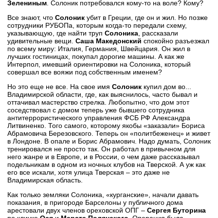
Зелениным
. Солоник потребовался кому-то на воле? Кому?
Все знают, что
Солоник
убит в Греции, где он и жил. Но позже
сотрудники РУБОПа, которым когда-то передали схему,
указывающую, где найти труп
Солоника
, рассказали
удивительные вещи.
Саша Македонский
спокойно разъезжал
по всему миру: Италия, Германия, Швейцария. Он жил в
лучших гостиницах, покупал дорогие машины. А как же
Интерпол, имевший ориентировки на Солоника, который
совершал все вояжи под собственным именем?
Но это еще не все. На свое имя
Солоник
купил дом во...
Владимирской области, где, как выяснилось, часто бывал и
оттачивал мастерство стрелка. Любопытно, что дом этот
соседствовал с домом теперь уже бывшего сотрудника
антитеррористического управления ФСБ РФ Александра
Литвиненко. Того самого, которому якобы «заказали» Бориса
Абрамовича Березовского. Теперь он «политбеженец» и живет
в Лондоне. В опале и Борис Абрамович. Надо думать, Солоник
тренировался не просто так. Он работал в привычном для
него жанре и в Европе, и в России, о чем даже рассказывал
подельникам в одном из ночных клубов на Тверской. А уж как
его все искали, хотя улица Тверская – это даже не
Владимирская область.
Как только земляки Солоника, «курганские», начали давать
показания, в пригороде Барселоны у публичного дома
арестовали двух членов ореховской ОПГ –
Сергея Буторина
по кличке
Ося
и
Марата Полянского
. Операция была