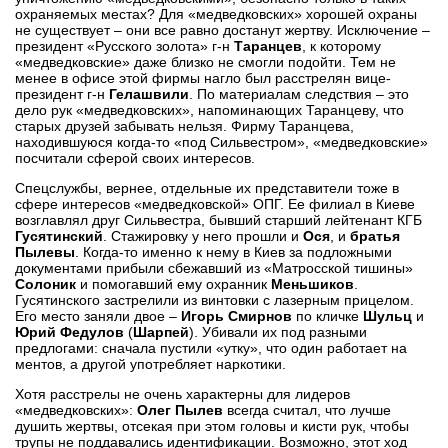
охраняемых местах? Для «медведковских» хорошей охраны
не существует – они все равно достанут жертву. Исключение –
президент «Русского золота» г-н
Таранцев
, к которому
«медведковские» даже близко не смогли подойти. Тем не
менее в офисе этой фирмы нагло был расстрелян вице-
президент г-н
Гелашвили
. По материалам следствия – это
дело рук «медведковских», напоминающих Таранцеву, что
старых друзей забывать нельзя. Фирму Таранцева,
находившуюся когда-то «под Сильвестром», «медведковские»
посчитали сферой своих интересов.
Спецслужбы, вернее, отдельные их представители тоже в
сфере интересов «медведковской» ОПГ. Ее филиал в Киеве
возглавлял друг Сильвестра, бывший старший лейтенант КГБ
Гусятинский
. Стажировку у него прошли и
Ося
, и
братья
Пылевы
. Когда-то именно к нему в Киев за подложными
документами прибыли сбежавший из «Матросской тишины»
Солоник
и помогавший ему охранник
Меньшиков
.
Гусятинского застрелили из винтовки с лазерным прицелом.
Его место заняли двое –
Игорь Смирнов
по кличке
Шульц
и
Юрий Федулов
(
Шарпей
). Убивали их под разными
предлогами: сначала пустили «утку», что один работает на
ментов, а другой употребляет наркотики.
Хотя расстрелы не очень характерны для лидеров
«медведковских»:
Олег Пылев
всегда считал, что лучше
душить жертвы, отсекая при этом головы и кисти рук, чтобы
трупы не поддавались идентификации. Возможно, этот ход