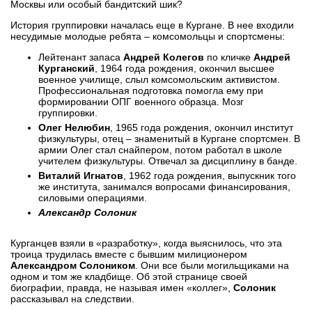
Москвы или особый бандитский шик?
История группировки началась еще в Кургане. В нее входили
несудимые молодые ребята – комсомольцы и спортсмены:
Лейтенант запаса
Андрей Колегов
по кличке
Андрей
Курганский
, 1964 года рождения, окончил высшее
военное училище, слыл комсомольским активистом.
Профессиональная подготовка помогла ему при
формировании ОПГ военного образца. Мозг
группировки.
Олег Нелюбин
, 1965 года рождения, окончил институт
физкультуры, отец – знаменитый в Кургане спортсмен. В
армии Олег стал снайпером, потом работал в школе
учителем физкультуры. Отвечал за дисциплину в банде.
Виталий Игнатов
, 1962 года рождения, выпускник того
же института, занимался вопросами финансирования,
силовыми операциями.
Александр Солоник
Курганцев взяли в «разработку», когда выяснилось, что эта
троица трудилась вместе с бывшим милиционером
Александром Солоником
. Они все были могильщиками на
одном и том же кладбище. Об этой странице своей
биографии, правда, не называя имен «коллег»,
Солоник
рассказывал на следствии.