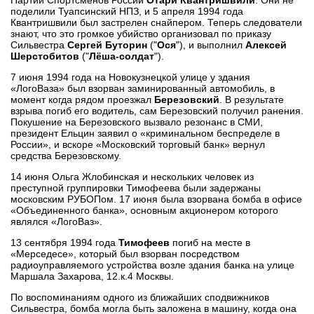
поделили Туапсинский НПЗ, и 5 апреля 1994 года
Квантришвили был застрелен снайпером. Теперь следователи
знают, что это громкое убийство организовал по приказу
Сильвестра
Сергей Буторин
("
Ося
"), и выполнил
Алексей
Шерстобитов
("
Лёша-солдат
").
7 июня 1994 года на Новокузнецкой улице у здания
«ЛогоВаза» был взорван заминированный автомобиль, в
момент когда рядом проезжал
Березовский
. В результате
взрыва погиб его водитель, сам Березовский получил ранения.
Покушение на Березовского вызвало резонанс в СМИ,
президент Ельцин заявил о «криминальном беспределе в
России», и вскоре «Московский торговый банк» вернул
средства Березовскому.
14 июня Ольга Жлобинская и нескольких человек из
преступной группировки Тимофеева были задержаны
московским РУБОПом. 17 июня была взорвана бомба в офисе
«Объединенного банка», основным акционером которого
являлся «ЛогоВаз».
13 сентября 1994 года
Тимофеев
погиб на месте в
«Мерседесе», который был взорван посредством
радиоуправляемого устройства возле здания банка на улице
Маршала Захарова, 12.к.4 Москвы.
По воспоминаниям одного из ближайших сподвижников
Сильвестра, бомба могла быть заложена в машину, когда она