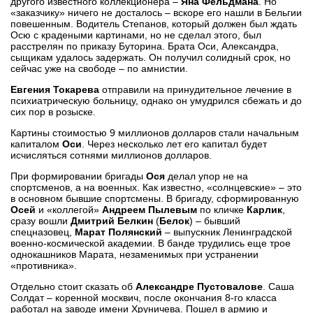
другого известного коллекционера –
Яна Фельдмана
. Но
«заказчику» ничего не досталось – вскоре его нашли в Бельгии
повешенным. Водитель Степанов, который должен был ждать
Осю с крадеными картинами, но не сделал этого, был
расстрелян по приказу Буторина. Брата Оси, Александра,
сыщикам удалось задержать. Он получил солидный срок, но
сейчас уже на свободе – по амнистии.
Евгения Токарева
отправили на принудительное лечение в
психиатрическую больницу, однако он умудрился сбежать и до
сих пор в розыске.
Картины стоимостью 9 миллионов долларов стали начальным
капиталом
Оси
. Через несколько лет его капитал будет
исчисляться сотнями миллионов долларов.
При формировании бригады
Ося
делал упор не на
спортсменов, а на военных. Как известно, «солнцевские» – это
в основном бывшие спортсмены. В бригаду, сформированную
Осей
и «коллегой»
Андреем Пылевым
по кличке
Карлик
,
сразу вошли
Дмитрий Белкин
(
Белок
) – бывший
спецназовец,
Марат Полянский
– выпускник Ленинградской
военно-космической академии. В банде трудились еще трое
однокашников Марата, незаменимых при устранении
«противника».
Отдельно стоит сказать об
Александре Пустовалове
. Саша
Солдат – коренной москвич, после окончания 8-го класса
работал на заводе имени Хруничева. Пошел в армию и