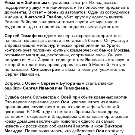
Романом Зайцевым
спустились в метро. Их вид вызвал
подозрение у двух милиционеров, и те попросили предъявить
документы. В ответ – огонь из автоматов. Один из сотрудников
милиции,
Анатолий Глебов
, убит, другому удалось выжить.
Романа Зайцева задержали только спустя четыре года в
Будапеште, где он проживал по поддельным документам.
Сергей Тимофеев
одним из первых среди «авторитетов»
начинает вкладывать деньги в легальный бизнес. Он участвует
в приватизации металлургических предприятий на Урале,
контролирует половину крупных коммерческих банков Москвы,
открывает магазины, рестораны, спортивные залы. Он уже
получил из Нью-Йорка от сидящего там Япончика «маляву», в
которой тот дает ему право управлять всей Москвой. Его уже
не называют
Сильвестром
в глаза, а именуют уважительно:
Сергей Иванович.
Встреча с
Осей
–
Сергеем Буториным
стала главной
ошибкой
Сергея Ивановича Тимофеева
.
Судьба свела Сильвестра с
Осей
при сбыте краденых картин.
Это первое серьезное дело
Оси
, уволившегося из армии
прапорщика, служившего тогда в охране кафе «Аленький
цветочек». В 1990 году он вместе с братом Александром,
Евгением Токаревым и Владимиром Степановым организовал
кражу домашней коллекции живописи одного из самых
известных российских собирателей картин и икон
Виктора
Магидса
. Позже выяснилось, что действовал
Ося
по заказу