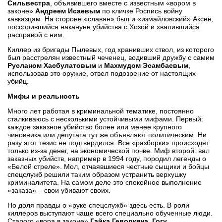
Сильвестра
, объявившего вместе с известным «вором в
законе»
Андреем Исаевым
по кличке Роспись войну
кавказцам. На стороне «славян» был и «измайловский» Аксен,
поссорившийся накануне убийства с Хозой и хвалившийся
расправой с ним.
Киллер из бригады Пылевых, год хранивших ствол, из которого
был расстрелян известный чеченец, водивший дружбу с самим
Русланом Хасбулатовым
и
Махмудом Эсамбаевым
,
использовав это оружие, отвел подозрение от настоящих
убийц.
Мифы и реальность
Много лет работая в криминальной тематике, постоянно
сталкиваюсь с несколькими устойчивыми мифами. Первый:
каждое заказное убийство более или менее крупного
чиновника или депутата тут же объявляют политическим. Ни
разу этот тезис не подтвердился. Все «разборки» происходят
только из-за денег, на экономической почве. Миф второй: вал
заказных убийств, например в 1994 году, породил легенды о
«Белой стреле». Мол, отчаявшиеся честные сыщики и бойцы
спецслужб решили таким образом устранить верхушку
криминалитета. На самом деле это спокойное выполнение
«заказа» – свои убивают своих.
Но доля правды о «руке спецслужб» здесь есть. В роли
киллеров выступают чаще всего специально обученные люди.
Старого «вора в законе»
Гайка Геворкяна, Гогу