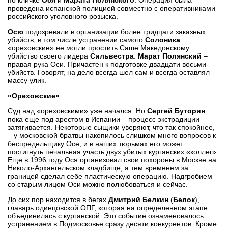
проведена испанской полицией совместно с оперативниками
российского уголовного розыска.
Осю
подозревали в организации более тридцати заказных
убийств, в том числе устранении самого
Солоника
:
«ореховские» не могли простить Саше Македонскому
убийство своего лидера
Сильвестра
.
Марат Полянский
–
правая рука Оси. Причастен к подготовке двадцати восьми
убийств. Говорят, на дело всегда шел сам и всегда оставлял
массу улик.
«Ореховские»
Суд над «ореховскими» уже начался. Но
Сергей Буторин
пока еще под арестом в Испании – процесс экстрадиции
затягивается. Некоторые сыщики уверяют, что так спокойнее,
– у московской братвы накопилось слишком много вопросов к
беспредельщику Осе, и в наших тюрьмах его может
постигнуть печальная участь двух убитых курганских «коллег».
Еще в 1996 году Ося организовал свои похороны в Москве на
Николо-Архангельском кладбище, а тем временем за
границей сделал себе пластическую операцию. Надгробием
со старым лицом Оси можно полюбоваться и сейчас.
До сих пор находится в бегах
Дмитрий Белкин
(
Белок
),
главарь одинцовской ОПГ, которая на определенном этапе
объединилась с курганской. Это событие ознаменовалось
устранением в Подмосковье сразу десяти конкурентов. Кроме