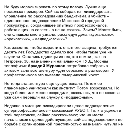
Не буду морализировать по этому поводу. Лучше еще
несколько примеров. Сейчас собираются ликвидировать
управление по расследованию бандитизма и убийств –
единственное подразделение Московской городской
прокуратуры, сохранившее опытных профессионалов,
работающих на совесть, а не на «заказ». Зачем? Может быть,
они слишком много узнали, расследуя дела «курганских»,
«ореховских», «медведковских»?
Как известно, чтобы вырастить опытного сыщика, требуется
десять лет. Государство сделало все, чтобы такие уже не
служили. Остались единицы из тех, кто помнит, как на
Петровке, 38, назначенный начальником ГУВД Москвы
теплофизик
Аркадий Мурашов
потребовал собрать в
актовом зале всю агентуру «для серьезного разговора». У
профессионалов это вызвало гомерический хохот.
Но тогда эта агентура еще существовала. Потом ее
планомерно уничтожали как институт. Потом возрождали. Но
когда более или менее возродили, оказалось, что ее хозяева
уже сами перешли на службу к «подшефным».
Недавно в милиции ликвидировали целое подразделение
суперпрофессионалов – московский РУБОП. Те, кто уцелел в
этой перетряске, сейчас рассказывают, что на места
начальников отделов действующего сейчас подразделения по
борьбе с организованной преступностью назначили чуть ли не