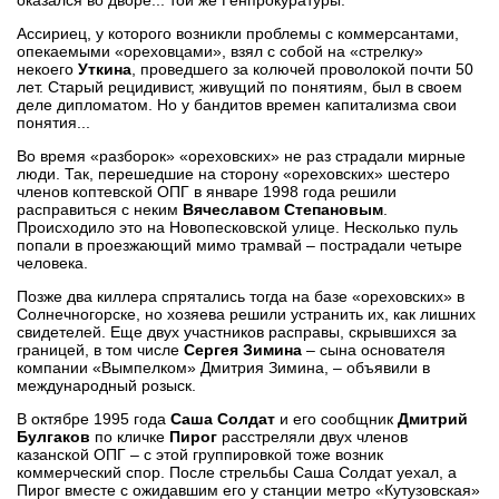
Ассириец, у которого возникли проблемы с коммерсантами,
опекаемыми «ореховцами», взял с собой на «стрелку»
некоего
Уткина
, проведшего за колючей проволокой почти 50
лет. Старый рецидивист, живущий по понятиям, был в своем
деле дипломатом. Но у бандитов времен капитализма свои
понятия...
Во время «разборок» «ореховских» не раз страдали мирные
люди. Так, перешедшие на сторону «ореховских» шестеро
членов коптевской ОПГ в январе 1998 года решили
расправиться с неким
Вячеславом Степановым
.
Происходило это на Новопесковской улице. Несколько пуль
попали в проезжающий мимо трамвай – пострадали четыре
человека.
Позже два киллера спрятались тогда на базе «ореховских» в
Солнечногорске, но хозяева решили устранить их, как лишних
свидетелей. Еще двух участников расправы, скрывшихся за
границей, в том числе
Сергея Зимина
– сына основателя
компании «Вымпелком» Дмитрия Зимина, – объявили в
международный розыск.
В октябре 1995 года
Саша Солдат
и его сообщник
Дмитрий
Булгаков
по кличке
Пирог
расстреляли двух членов
казанской ОПГ – с этой группировкой тоже возник
коммерческий спор. После стрельбы Саша Солдат уехал, а
Пирог вместе с ожидавшим его у станции метро «Кутузовская»