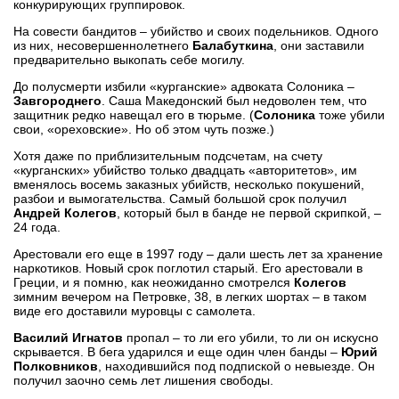
конкурирующих группировок.
На совести бандитов – убийство и своих подельников. Одного
из них, несовершеннолетнего
Балабуткина
, они заставили
предварительно выкопать себе могилу.
До полусмерти избили «курганские» адвоката Солоника –
Завгороднего
. Саша Македонский был недоволен тем, что
защитник редко навещал его в тюрьме. (
Солоника
тоже убили
свои, «ореховские». Но об этом чуть позже.)
Хотя даже по приблизительным подсчетам, на счету
«курганских» убийство только двадцать «авторитетов», им
вменялось восемь заказных убийств, несколько покушений,
разбои и вымогательства. Самый большой срок получил
Андрей Колегов
, который был в банде не первой скрипкой, –
24 года.
Арестовали его еще в 1997 году – дали шесть лет за хранение
наркотиков. Новый срок поглотил старый. Его арестовали в
Греции, и я помню, как неожиданно смотрелся
Колегов
зимним вечером на Петровке, 38, в легких шортах – в таком
виде его доставили муровцы с самолета.
Василий Игнатов
пропал – то ли его убили, то ли он искусно
скрывается. В бега ударился и еще один член банды –
Юрий
Полковников
, находившийся под подпиской о невыезде. Он
получил заочно семь лет лишения свободы.