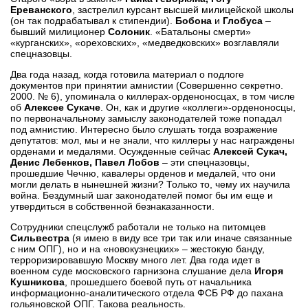
Ереванского
, застрелил курсант высшей милицейской школы
(он так подрабатывал к стипендии).
Бобона
и
Глобуса
–
бывший милиционер
Солоник
. «Батальоны смерти»
«курганских», «ореховских», «медведковских» возглавляли
спецназовцы.
Два года назад, когда готовила материал о подлоге
документов при принятии амнистии (Совершенно секретно.
2000. № 6), упоминала о киллерах-орденоносцах, в том числе
об
Алексее Сукаче
. Он, как и другие «коллеги»-орденоносцы,
по первоначальному замыслу законодателей тоже попадал
под амнистию. Интересно было слушать тогда возражение
депутатов: мол, мы и не знали, что киллеры у нас награждены
орденами и медалями. Осужденные сейчас
Алексей Сукач,
Денис Лебенков, Павел Лобов
– эти спецназовцы,
прошедшие Чечню, кавалеры орденов и медалей, что они
могли делать в нынешней жизни? Только то, чему их научила
война. Бездумный шаг законодателей помог бы им еще и
утвердиться в собственной безнаказанности.
Сотрудники спецслужб работали не только на питомцев
Сильвестра
(я имею в виду все три так или иначе связанные
с ним ОПГ), но и на «новокузнецких» – жестокую банду,
терроризировавшую Москву много лет. Два года идет в
военном суде московского гарнизона слушание дела
Игоря
Кушникова
, прошедшего боевой путь от начальника
информационно-аналитического отдела ФСБ РФ до пахана
гольяновской ОПГ. Такова реальность.