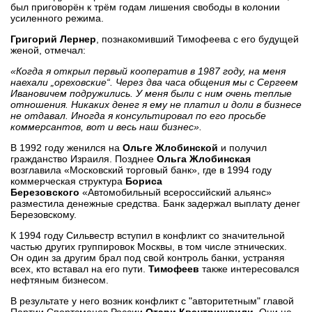
был приговорён к трём годам лишения свободы в колонии
усиленного режима.
Григорий Лернер
, познакомивший Тимофеева с его будущей
женой, отмечал:
«Когда я открыл первый кооператив в 1987 году, на меня
наехали „ореховские“. Через два часа общения мы с Сергеем
Ивановичем подружились. У меня были с ним очень теплые
отношения. Никаких денег я ему не платил и доли в бизнесе
не отдавал. Иногда я консультировал по его просьбе
коммерсантов, вот и весь наш бизнес».
В 1992 году женился на
Ольге Жлобинской
и получил
гражданство Израиля. Позднее
Ольга Жлобинская
возглавила «Московский торговый банк», где в 1994 году
коммерческая структура
Бориса
Березовского
«Автомобильный всероссийский альянс»
разместила денежные средства. Банк задержал выплату денег
Березовскому.
К 1994 году Сильвестр вступил в конфликт со значительной
частью других группировок Москвы, в том числе этнических.
Он один за другим брал под свой контроль банки, устраняя
всех, кто вставал на его пути.
Тимофеев
также интересовался
нефтяным бизнесом.
В результате у него возник конфликт с "авторитетным" главой
Партии Спортсменов России
Отари Квантришвили
. Они не