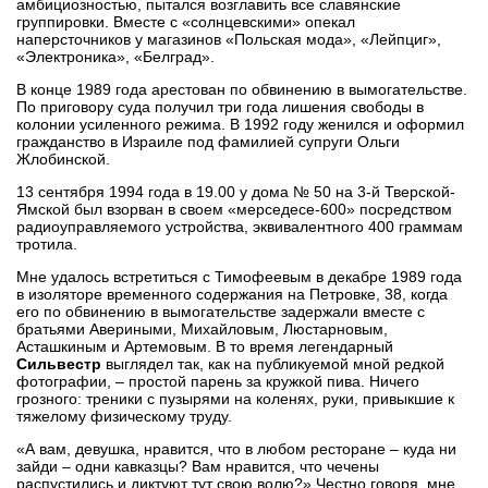
амбициозностью, пытался возглавить все славянские
группировки. Вместе с «солнцевскими» опекал
наперсточников у магазинов «Польская мода», «Лейпциг»,
«Электроника», «Белград».
В конце 1989 года арестован по обвинению в вымогательстве.
По приговору суда получил три года лишения свободы в
колонии усиленного режима. В 1992 году женился и оформил
гражданство в Израиле под фамилией супруги Ольги
Жлобинской.
13 сентября 1994 года в 19.00 у дома № 50 на 3-й Тверской-
Ямской был взорван в своем «мерседесе-600» посредством
радиоуправляемого устройства, эквивалентного 400 граммам
тротила.
Мне удалось встретиться с Тимофеевым в декабре 1989 года
в изоляторе временного содержания на Петровке, 38, когда
его по обвинению в вымогательстве задержали вместе с
братьями Авериными, Михайловым, Люстарновым,
Асташкиным и Артемовым. В то время легендарный
Сильвестр
выглядел так, как на публикуемой мной редкой
фотографии, – простой парень за кружкой пива. Ничего
грозного: треники с пузырями на коленях, руки, привыкшие к
тяжелому физическому труду.
«А вам, девушка, нравится, что в любом ресторане – куда ни
зайди – одни кавказцы? Вам нравится, что чечены
распустились и диктуют тут свою волю?» Честно говоря, мне