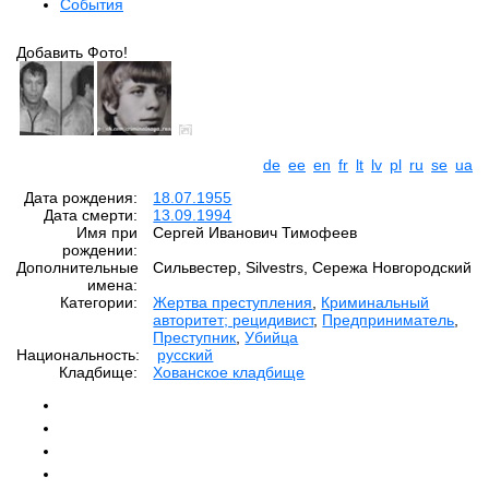
События
Добавить Фото!
de
ee
en
fr
lt
lv
pl
ru
se
ua
Дата рождения:
18.07.1955
Дата смерти:
13.09.1994
Имя при
Сергей Иванович Тимофеев
рождении:
Дополнительные
Сильвестер, Silvestrs, Сережа Новгородский
имена:
Категории:
Жертва преступления
,
Криминальный
авторитет; рецидивист
,
Предприниматель
,
Преступник
,
Убийца
Национальность:
русский
Кладбище:
Хованское кладбище