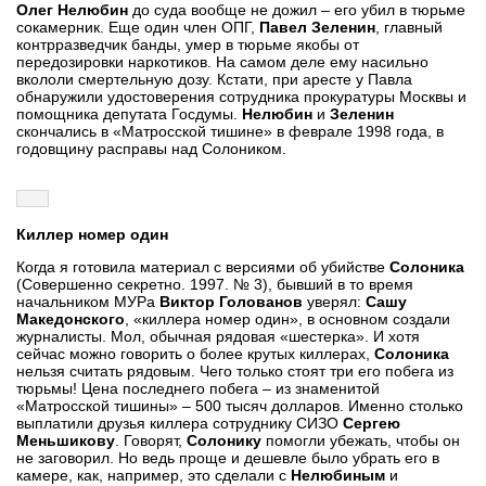
Олег Нелюбин
до суда вообще не дожил – его убил в тюрьме
сокамерник. Еще один член ОПГ,
Павел Зеленин
, главный
контрразведчик банды, умер в тюрьме якобы от
передозировки наркотиков. На самом деле ему насильно
вкололи смертельную дозу. Кстати, при аресте у Павла
обнаружили удостоверения сотрудника прокуратуры Москвы и
помощника депутата Госдумы.
Нелюбин
и
Зеленин
скончались в «Матросской тишине» в феврале 1998 года, в
годовщину расправы над Солоником.
Киллер номер один
Когда я готовила материал с версиями об убийстве
Солоника
(Совершенно секретно. 1997. № 3), бывший в то время
начальником МУРа
Виктор Голованов
уверял:
Сашу
Македонского
, «киллера номер один», в основном создали
журналисты. Мол, обычная рядовая «шестерка». И хотя
сейчас можно говорить о более крутых киллерах,
Солоника
нельзя считать рядовым. Чего только стоят три его побега из
тюрьмы! Цена последнего побега – из знаменитой
«Матросской тишины» – 500 тысяч долларов. Именно столько
выплатили друзья киллера сотруднику СИЗО
Сергею
Меньшикову
. Говорят,
Солонику
помогли убежать, чтобы он
не заговорил. Но ведь проще и дешевле было убрать его в
камере, как, например, это сделали с
Нелюбиным
и