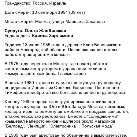
Гражданство: Россия, Израиль
Дата смерти: 13 сентября 1994 (39 лет)
Место смерти: Москва, улица Маршала Захарова
Супруга: Ольга Жлобинская
Родная дочь
Карина Харламова
Родился 18 июля 1955 года в деревне Клин Боровичского
района Новгородской области. После окончания школы
работал трактористом в колхозе.
В 1975 году переехал в Москву, где начал работать
спортивным инструктором в управлении жилищно-
коммунального хозяйства Главмосстроя.
В начале 1980-х годов вступил в преступную группировку
рецидивиста Ионицы из Орехово-Борисово. Постепенно
Тимофеев приобретал всё большее влияние в группировке.
К концу 1980-х ореховская группировка поставила под
контроль шулеров на Юге и Юго-Западе Москвы, несколько
кооперативов по ремонту автомобилей и продаже запчастей,
а также несколько ресторанов. Вместе с "солнцевскими"
крышевал наперсточников и шулеров около магазинов
"Белград", "Лейпциг", "Электроника", "Польская мода".
В 1989 году был арестован по обвинению в вымогательстве,