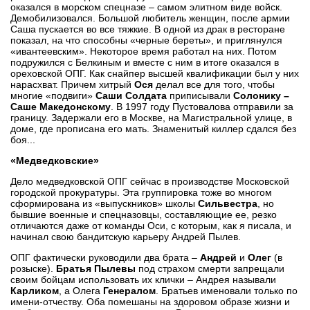
оказался в морском спецназе – самом элитном виде войск.
Демобилизовался. Большой любитель женщин, после армии
Саша пускается во все тяжкие. В одной из драк в ресторане
показал, на что способны «черные береты», и приглянулся
«ивантеевским». Некоторое время работал на них. Потом
подружился с Белкиным и вместе с ним в итоге оказался в
ореховской ОПГ. Как снайпер высшей квалификации был у них
нарасхват. Причем хитрый
Ося
делал все для того, чтобы
многие «подвиги»
Саши Солдата
приписывали
Солонику –
Саше Македонскому
. В 1997 году Пустовалова отправили за
границу. Задержали его в Москве, на Магистральной улице, в
доме, где прописана его мать. Знаменитый киллер сдался без
боя...
«Медведковские»
Дело медведковской ОПГ сейчас в производстве Московской
городской прокуратуры. Эта группировка тоже во многом
сформирована из «выпускников» школы
Сильвестра
, но
бывшие военные и спецназовцы, составляющие ее, резко
отличаются даже от команды Оси, с которым, как я писала, и
начинал свою бандитскую карьеру Андрей Пылев.
ОПГ фактически руководили два брата –
Андрей
и
Олег
(в
розыске).
Братья Пылевы
под страхом смерти запрещали
своим бойцам использовать их клички – Андрея называли
Карликом
, а Олега
Генералом
. Братьев именовали только по
имени-отчеству. Оба помешаны на здоровом образе жизни и