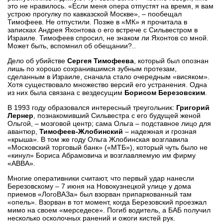
это не нравилось. «Если меня опера отпустят на время, я вам
устрою прогулку по кавказской Москве», – пообещал
Тимофеев. Не отпустили. Позже в «МК» я прочитала в
записках Андрея Яхонтова о его встрече с Сильвестром в
Израиле. Тимофеев спросил, не знаком ли Яхонтов со мной.
Может быть, вспомнил об обещании?..
Дело об убийстве
Сергея Тимофеева
, который был опознан
лишь по хорошо сохранившимся зубным протезам,
сделанным в Израиле, сначала стало очередным «висяком».
Хотя существовало множество версий его устранения. Одна
из них была связана с вездесущим
Борисом Березовским
.
В 1993 году образовался интересный треугольник:
Григорий
Лернер
, познакомивший Сильвестра с его будущей женой
Ольгой, – мозговой центр; сама Ольга – подставное лицо для
авантюр,
Тимофеев-Жлобинский
– надежная и грозная
«крыша». В том же году Ольга Жлобинская возглавила
«Московский торговый банк» («МТБ»), который чуть было не
«кинул» Бориса Абрамовича и возглавляемую им фирму
«АВВА».
Многие оперативники считают, что первый удар нанесли
Березовскому – 7 июня на Новокузнецкой улице у дома
приемов «ЛогоВАЗа» был взорван припаркованный там
«опель». Взорван в тот момент, когда Березовский проезжал
мимо на своем «мерседесе». Погиб водитель, а БАБ получил
несколько осколочных ранений и ожоги кистей рук.