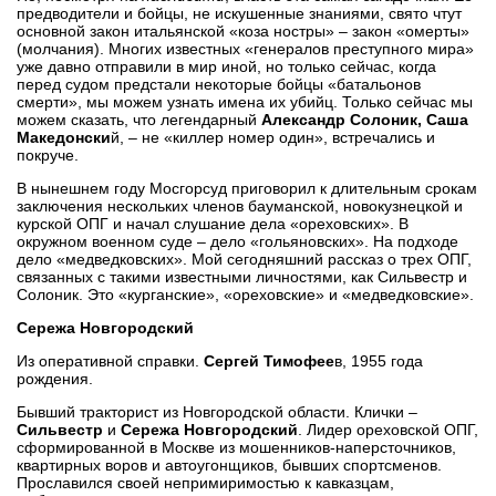
предводители и бойцы, не искушенные знаниями, свято чтут
основной закон итальянской «коза ностры» – закон «омерты»
(молчания). Многих известных «генералов преступного мира»
уже давно отправили в мир иной, но только сейчас, когда
перед судом предстали некоторые бойцы «батальонов
смерти», мы можем узнать имена их убийц. Только сейчас мы
можем сказать, что легендарный
Александр Солоник, Саша
Македонски
й, – не «киллер номер один», встречались и
покруче.
В нынешнем году Мосгорсуд приговорил к длительным срокам
заключения нескольких членов бауманской, новокузнецкой и
курской ОПГ и начал слушание дела «ореховских». В
окружном военном суде – дело «гольяновских». На подходе
дело «медведковских». Мой сегодняшний рассказ о трех ОПГ,
связанных с такими известными личностями, как Сильвестр и
Солоник. Это «курганские», «ореховские» и «медведковские».
Сережа Новгородский
Из оперативной справки.
Сергей Тимофее
в, 1955 года
рождения.
Бывший тракторист из Новгородской области. Клички –
Сильвестр
и
Сережа Новгородский
. Лидер ореховской ОПГ,
сформированной в Москве из мошенников-наперсточников,
квартирных воров и автоугонщиков, бывших спортсменов.
Прославился своей непримиримостью к кавказцам,