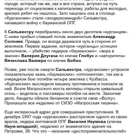
городе, который так же, как и вся страна, вступил на путь
перехода от социализма к капитализму, работы для молодых,
крепких ребят не нашлось. Зато нашлась она в столице.
«Курганские» стали «зондеркомандой» Сильвестра,
начавшего войну с бауманской ОПГ.
К
Сильвестру
перебрались около двух десятков «курганцев».
С ними прибыл ставший потом знаменитым
Александр
Солоник
. Правда, он всегда держался чуть в стороне от
земляков. Первое задание, которое «курганцы» успешно
выполнили, – убийство лидеров «бауманских»: «вора в
законе»
Валерия Длугача
по кличке
Глобус
и «авторитета»
Вячеслава Ваннера
по кличке
Бобон
.
Позже, уже после смерти
Сильвестра
, «курганские» устроили
показательную казнь «бауманских» «оппонентов», так как в
очередном бою погибли четыре земляка с Кузбасса.
«Курганские» выследили машину противников и поехали за
ней. Возле Матросского моста киллеры открыли шквальный
огонь – водитель и пассажиры погибли на месте. Закончив
дело, бандиты облили бензином и сожгли свою «Волгу».
Произошло все недалеко от СИЗО «Матросская тишина».
Еще интересный адрес для совершения преступления. В
декабре 1997 года «курганские» расстреляли одного из своих
врагов, лидера коптевской ОПГ
Василия Наумова
(кличка
Наум-младший
), недалеко от знаменитого здания на
Петровке, 38. Что это – незнание «достопримечательностей»