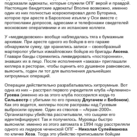
подсказали адвокаты, которые служили ОПГ верой и правдой.
Настоящие бандитские адвокаты! Вполне возможно, именно
один из них полностью ксерокопировал дело Буторина,
которое при аресте в Барселоне изъяли у Оси вместе с
протоколами допросов, адресами и телефонами свидетелей
московские оперативники и их испанские коллеги.
У «медведковских» вообще наблюдалась тяга к бумажным
архивам. При аресте одного из бойцов в его гараже
обнаружили сумку, где хранились записи – своеобразный
мартиролог убитых измайловских бойцов из бригады
Аксена
.
Главари банды стремились ликвидировать «посторонних»,
знавших их в лицо. После исполнения «заказа» приглашали
киллера в ресторан, чтобы оценить его душевное равновесие,
выяснить, годен ли тот для выполнения дальнейших
хитроумных операций.
Операции действительно разрабатывались хитроумные. Вот
одна из них – расстрел первого учредителя клуба «Арлекино»
Гусева
(именно из-за этого клуба поссорился когда-то
Сильвестр
с убитыми по его приказу
Длугачем
и
Бобоном
).
Как это водится, киллеры после расправы над Гусевым
выбросили оружие. Один из стволов – «Аграм-2000».
Организаторы убийства рассчитывали, что сыщики его
идентифицируют. Так и получилось. Муровцы быстро
выяснили: именно из этого автомата в 1994 году расстреляли
одного из лидеров чеченской ОПГ –
Николая Сулейманова
по кличке
Хоза
. Тогда это убийство приписывали бойцам