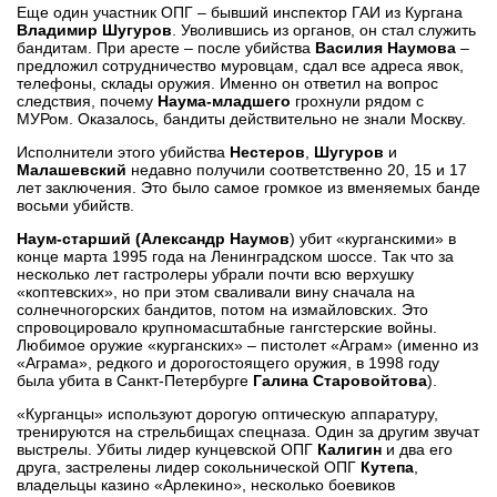
Еще один участник ОПГ – бывший инспектор ГАИ из Кургана
Владимир Шугуров
. Уволившись из органов, он стал служить
бандитам. При аресте – после убийства
Василия Наумова
–
предложил сотрудничество муровцам, сдал все адреса явок,
телефоны, склады оружия. Именно он ответил на вопрос
следствия, почему
Наума-младшего
грохнули рядом с
МУРом. Оказалось, бандиты действительно не знали Москву.
Исполнители этого убийства
Нестеров
,
Шугуров
и
Малашевский
недавно получили соответственно 20, 15 и 17
лет заключения. Это было самое громкое из вменяемых банде
восьми убийств.
Наум-старший
(Александр Наумов
) убит «курганскими» в
конце марта 1995 года на Ленинградском шоссе. Так что за
несколько лет гастролеры убрали почти всю верхушку
«коптевских», но при этом сваливали вину сначала на
солнечногорских бандитов, потом на измайловских. Это
спровоцировало крупномасштабные гангстерские войны.
Любимое оружие «курганских» – пистолет «Аграм» (именно из
«Аграма», редкого и дорогостоящего оружия, в 1998 году
была убита в Санкт-Петербурге
Галина Старовойтова
).
«Курганцы» используют дорогую оптическую аппаратуру,
тренируются на стрельбищах спецназа. Один за другим звучат
выстрелы. Убиты лидер кунцевской ОПГ
Калигин
и два его
друга, застрелены лидер сокольнической ОПГ
Кутепа
,
владельцы казино «Арлекино», несколько боевиков