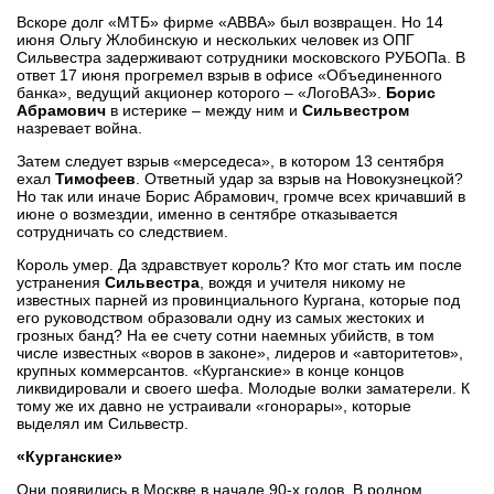
Вскоре долг «МТБ» фирме «АВВА» был возвращен. Но 14
июня Ольгу Жлобинскую и нескольких человек из ОПГ
Сильвестра задерживают сотрудники московского РУБОПа. В
ответ 17 июня прогремел взрыв в офисе «Объединенного
банка», ведущий акционер которого – «ЛогоВАЗ».
Борис
Абрамович
в истерике – между ним и
Сильвестром
назревает война.
Затем следует взрыв «мерседеса», в котором 13 сентября
ехал
Тимофеев
. Ответный удар за взрыв на Новокузнецкой?
Но так или иначе Борис Абрамович, громче всех кричавший в
июне о возмездии, именно в сентябре отказывается
сотрудничать со следствием.
Король умер. Да здравствует король? Кто мог стать им после
устранения
Сильвестра
, вождя и учителя никому не
известных парней из провинциального Кургана, которые под
его руководством образовали одну из самых жестоких и
грозных банд? На ее счету сотни наемных убийств, в том
числе известных «воров в законе», лидеров и «авторитетов»,
крупных коммерсантов. «Курганские» в конце концов
ликвидировали и своего шефа. Молодые волки заматерели. К
тому же их давно не устраивали «гонорары», которые
выделял им Сильвестр.
«Курганские»
Они появились в Москве в начале 90-х годов. В родном