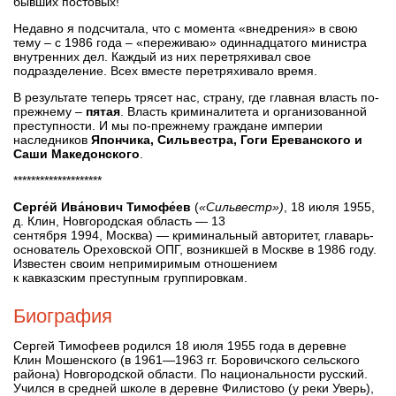
бывших постовых!
Недавно я подсчитала, что с момента «внедрения» в свою
тему – с 1986 года – «переживаю» одиннадцатого министра
внутренних дел. Каждый из них перетряхивал свое
подразделение. Всех вместе перетряхивало время.
В результате теперь трясет нас, страну, где главная власть по-
прежнему –
пятая
. Власть криминалитета и организованной
преступности. И мы по-прежнему граждане империи
наследников
Япончика, Сильвестра, Гоги Ереванского и
Саши Македонского
.
********************
Серге́й Ива́нович Тимофе́ев
(
«Сильвестр»)
, 18 июля 1955,
д. Клин, Новгородская область — 13
сентября 1994, Москва) — криминальный авторитет, главарь-
основатель Ореховской ОПГ, возникшей в Москве в 1986 году.
Известен своим непримиримым отношением
к кавказским преступным группировкам.
Биография
Сергей Тимофеев родился 18 июля 1955 года в деревне
Клин Мошенского (в 1961—1963 гг. Боровичского сельского
района) Новгородской области. По национальности русский.
Учился в средней школе в деревне Филистово (у реки Уверь),