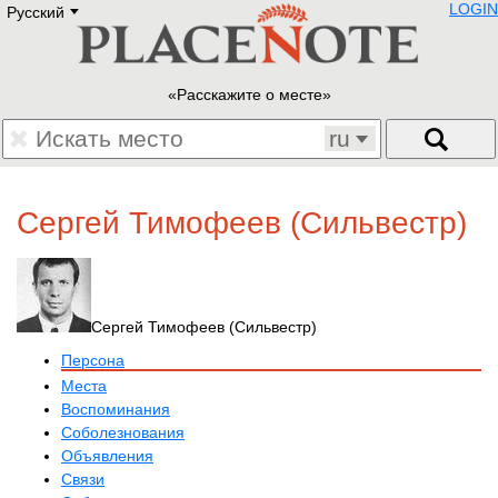
LOGIN
Русский
Deutsch
E
English
Русский
Lietuvių
Расскажите о месте
Latviešu
Francais
ru
Polski
Hebrew
Український
Сергей Тимофеев (Сильвестр)
Eestikeelne
Сергей Тимофеев (Сильвестр)
Персона
Места
Воспоминания
Соболезнования
Объявления
Связи