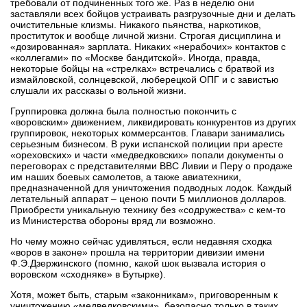
требовали от подчиненных того же. Раз в неделю они
заставляли всех бойцов устраивать разгрузочные дни и делать
очистительные клизмы. Никакого пьянства, наркотиков,
проституток и вообще личной жизни. Строгая дисциплина и
«дозированная» зарплата. Никаких «нерабочих» контактов с
«коллегами» по «Москве бандитской». Иногда, правда,
некоторые бойцы на «стрелках» встречались с братвой из
измайловской, солнцевской, люберецкой ОПГ и с завистью
слушали их рассказы о вольной жизни.
Группировка должна была полностью покончить с
«воровским» движением, ликвидировать конкурентов из других
группировок, некоторых коммерсантов. Главари занимались
серьезным бизнесом. В руки испанской полиции при аресте
«ореховских» и части «медведковских» попали документы о
переговорах с представителями ВВС Ливии и Перу о продаже
им наших боевых самолетов, а также авиатехники,
предназначенной для уничтожения подводных лодок. Каждый
летательный аппарат – ценою почти 5 миллионов долларов.
Приобрести уникальную технику без «содружества» с кем-то
из Министерства обороны вряд ли возможно.
Но чему можно сейчас удивляться, если недавняя сходка
«воров в законе» прошла на территории дивизии имени
Ф.Э.Дзержинского (помню, какой шок вызвала история о
воровском «сходняке» в Бутырке).
Хотя, может быть, старым «законникам», приговоренным к
уничтожению «медведковскими», безопасно только в таких