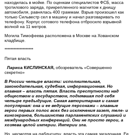
находилась в мойке. По оценкам специалистов ФСБ, масса
тротилового заряда, прикрепленного магнитом к днищу
автомобиля, равнялась 400 граммам. Взрыв произошел как
только Сильвестр сел в машину и начал разговаривать по
телефону. Корпус сотового телефона отбросило взрывной
волной на 11 метров.
Могила Тимофеева расположена в Москве на Хованском
кладбище.
*******************
Пятая власть
Лариса КИСЛИНСКАЯ,
обозреватель «Совершенно
секретно»
В России четыре власти: исполнительная,
законодательная, судебная, информационная. Но
главная – власть пятая. Власть преступности над
обществом и государством, подмявшая под себя
четыре предыдущие. Самая авторитарная и самая
популярная: она и ее ведущие персонажи – главные
герои первых полос всех без исключения газет, теле- и
киноэкранов, большинства парламентских слушаний и
международных конференций. Они не просто герои, а
хозяева целой империи. Империи зла.
Но, несмотря на
паблисити
, власть эта самая загадочная. Ее