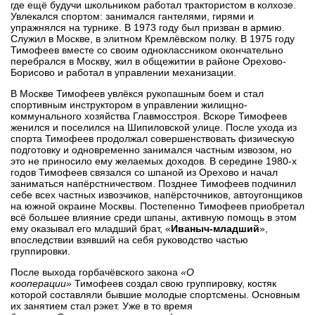
где ещё будучи школьником работал трактористом в колхозе.
Увлекался спортом: занимался гантелями, гирями и
упражнялся на турнике. В 1973 году был призван в армию.
Служил в Москве, в элитном Кремлёвском полку. В 1975 году
Тимофеев вместе со своим одноклассником окончательно
перебрался в Москву, жил в общежитии в районе Орехово-
Борисово и работал в управлении механизации.
В Москве Тимофеев увлёкся рукопашным боем и стал
спортивным инструктором в управлении жилищно-
коммунального хозяйства Главмосстроя. Вскоре Тимофеев
женился и поселился на Шипиловской улице. После ухода из
спорта Тимофеев продолжал совершенствовать физическую
подготовку и одновременно занимался частным извозом, но
это не приносило ему желаемых доходов. В середине 1980-х
годов Тимофеев связался со шпаной из Орехово и начал
заниматься напёрстничеством. Позднее Тимофеев подчинил
себе всех частных извозчиков, напёрсточников, автоугонщиков
на южной окраине Москвы. Постепенно Тимофеев приобретал
всё большее влияние среди шпаны, активную помощь в этом
ему оказывал его младший брат, «
Иваныч-младший
»,
впоследствии взявший на себя руководство частью
группировки.
После выхода горбачёвского закона
«О
кооперации»
Тимофеев создал свою группировку, костяк
которой составляли бывшие молодые спортсмены. Основным
их занятием стал рэкет. Уже в то время