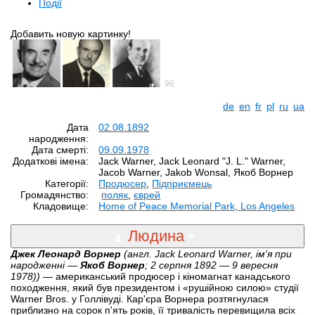
Події
Добавить новую картинку!
de
en
fr
pl
ru
ua
Дата
02.08.1892
народження:
Дата смерті:
09.09.1978
Додаткові імена:
Jack Warner, Jack Leonard "J. L." Warner,
Jacob Warner, Jakob Wonsal, Якоб Ворнер
Категорії:
Продюсер
,
Підприємець
Громадянство:
поляк
,
єврей
Кладовище:
Home of Peace Memorial Park, Los Angeles
Людина
Джек Леонард Ворнер
(англ. Jack Leonard Warner, ім'я при
народженні —
Якоб Ворнер
; 2 серпня 1892 — 9 вересня
1978))
— американський продюсер і кіномагнат канадського
походження, який був президентом і «рушійною силою» студії
Warner Bros. у Голлівуді. Кар'єра Ворнера розтягнулася
приблизно на сорок п'ять років, її тривалість перевищила всіх