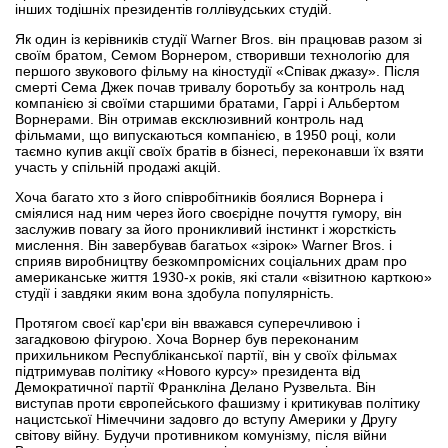
інших тодішніх президентів голлівудських студій.
Як один із керівників студії Warner Bros. він працював разом зі
своїм братом, Семом Ворнером, створивши технологію для
першого звукового фільму на кіностудії «Співак джазу». Після
смерті Сема Джек почав тривалу боротьбу за контроль над
компанією зі своїми старшими братами, Гаррі і Альбертом
Ворнерами. Він отримав ексклюзивний контроль над
фільмами, що випускаються компанією, в 1950 році, коли
таємно купив акції своїх братів в бізнесі, переконавши їх взяти
участь у спільній продажі акцій.
Хоча багато хто з його співробітників боялися Ворнера і
сміялися над ним через його своєрідне почуття гумору, він
заслужив повагу за його проникливий інстинкт і жорсткість
мислення. Він завербував багатьох «зірок» Warner Bros. і
сприяв виробництву безкомпромісних соціальних драм про
американське життя 1930-х років, які стали «візитною карткою»
студії і завдяки яким вона здобула популярність.
Протягом своєї кар'єри він вважався суперечливою і
загадковою фігурою. Хоча Ворнер був переконаним
прихильником Республіканської партії, він у своїх фільмах
підтримував політику «Нового курсу» президента від
Демократичної партії Франкліна Делано Рузвельта. Він
виступав проти європейського фашизму і критикував політику
нацистської Німеччини задовго до вступу Америки у Другу
світову війну. Будучи противником комунізму, після війни