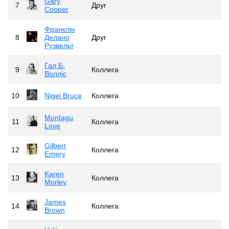
Gary
7
Друг
Cooper
Франклін
8
Делано
Друг
Рузвельт
Гал Б.
9
Коллега
Волліс
10
Nigel Bruce
Коллега
Montagu
11
Коллега
Love
Gilbert
12
Коллега
Emery
Karen
13
Коллега
Morley
James
14
Коллега
Brown