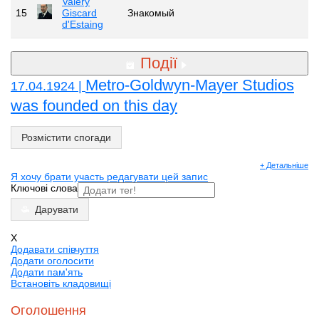
Valéry
15
Giscard
Знакомый
d'Estaing
Події
Metro-Goldwyn-Mayer Studios
17.04.1924 |
was founded on this day
Розмістити спогади
+ Детальніше
Я хочу брати участь редагувати цей запис
Ключові слова
Дарувати
X
Додавати співчуття
Додати оголосити
Додати пам'ять
Встановіть кладовищі
Оголошення