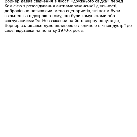
Ворнер давав свідчення в якості «дружнього свідка» перед
Комісією з розслідування антиамериканської діяльності,
добровільно називаючи імена сценаристів, які потім були
звільнені за підозрою в тому, що були комуністами або
співчуваючими їм. Незважаючи на його спірну репутацію,
Ворнер залишався дуже впливовою людиною в кіноіндустрії до
своєї відставки на початку 1970-х років.