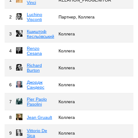
Vinci
Luchino
2
Партнер, Коллега
Visconti
Кшиштоф
3
Коллега
Кесльо́вський
Renzo
4
Коллега
Cesana
Richard
5
Коллега
Burton
Джордж
6
Коллега
Сандерс
Pier Paolo
7
Коллега
Pasolini
8
Jean Gruault
Коллега
Vittorio De
9
Коллега
Sica