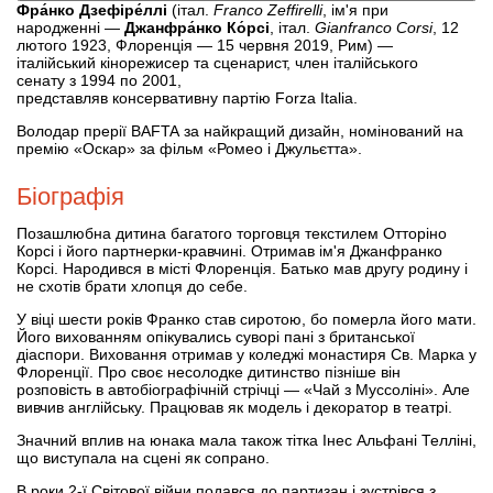
Фра́нко Дзефіре́ллі
(італ.
Franco Zeffirelli
, ім'я при
народженні —
Джанфра́нко Ко́рсі
, італ.
Gianfranco Corsi
, 12
лютого 1923, Флоренція — 15 червня 2019, Рим) —
італійський кінорежисер та сценарист, член італійського
сенату з 1994 по 2001,
представляв консервативну партію Forza Italia.
Володар прерії BAFTA за найкращий дизайн, номінований на
премію «Оскар» за фільм «Ромео і Джульєтта».
Біографія
Позашлюбна дитина багатого торговця текстилем Отторіно
Корсі і його партнерки-кравчині. Отримав ім'я Джанфранко
Корсі. Народився в місті Флоренція. Батько мав другу родину і
не схотів брати хлопця до себе.
У віці шести років Франко став сиротою, бо померла його мати.
Його вихованням опікувались суворі пані з британської
діаспори. Виховання отримав у коледжі монастиря Св. Марка у
Флоренції. Про своє несолодке дитинство пізніше він
розповість в автобіографічній стрічці — «Чай з Муссоліні». Але
вивчив англійську. Працював як модель і декоратор в театрі.
Значний вплив на юнака мала також тітка Інес Альфані Телліні,
що виступала на сцені як сопрано.
В роки 2-ї Світової війни подався до партизан і зустрівся з