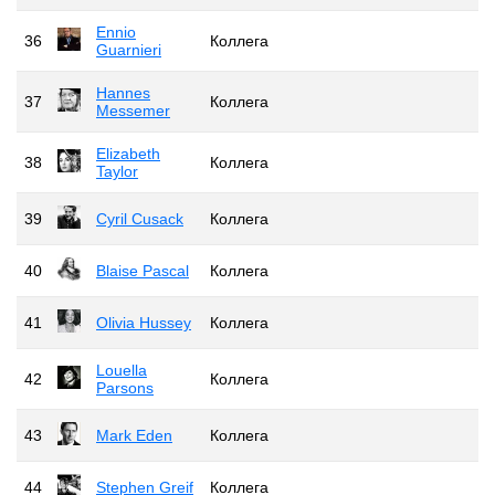
Ennio
36
Коллега
Guarnieri
Hannes
37
Коллега
Messemer
Elizabeth
38
Коллега
Taylor
39
Cyril Cusack
Коллега
40
Blaise Pascal
Коллега
41
Olivia Hussey
Коллега
Louella
42
Коллега
Parsons
43
Mark Eden
Коллега
44
Stephen Greif
Коллега