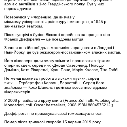
армією англійців з 1-го Гвардійського полку. Був у них
перекладачем.
Повернувся у Флоренцію, де вивчав у
міському університеті архітектуру і мистецтво, з 1945 р.
займається театром.
Після зустрічі з Лукіно Вісконті перейшов на працю в кіно.
Франко Дзефіреллі — це псевдонім митця.
Знання англійської дало можливість працювати в Лондоні і
Нью-Йорку, де був режисером-постановником власних вистав.
Його кіноопери дали змогу знімати і працювати з зірками
оперних сцен, серед них -Джоан Сазерленд, Пласідо
Домінго, Катя Річареллі, Хуан Понс, Марія Каллас, Тіто Гоббі.
Не менш важлива і робота з зірками музики, серед
яких — Герберт фон Караян, Бернстайн . Серед його
знайомих — Коко Шанель і декілька всесвітньо відомих
кінорежисерів.
У 2008 р. вийшла з друку книга (Franco Zeffirelli, Autobiografia,
Mondadori, coll. Oscar bestsellers, 2008 ISBN 8804575212;)
Дзеффіреллі не приховував своєї гомосексуальності.
Помер після тривалої хвороби 15 червня 2019 року.