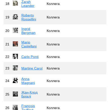
Zarah
18
Коллега
Leander
Roberto
19
Коллега
Rossellini
Ingrid
20
Коллега
Bergman
Mario
21
Коллега
Castellani
22
Carlo Ponti
Коллега
23
Martine Carol
Коллега
Anna
24
Коллега
Magnani
Жан-Клод
25
Коллега
Бріалі
François
26
Коллега
Truffaut