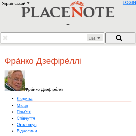
LOGIN
Український
Deutsch
E
English
Русский
Lietuvių
Latviešu
Francais
ua
Polski
Hebrew
Український
Фра́нко Дзефіре́ллі
Eestikeelne
Фра́нко Дзефіре́ллі
Людина
Місця
Пам'яті
Співчуття
Оголошує
Відносини