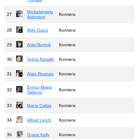
Michelangelo
27
Коллега
Antonioni
28
Aldo Gucci
Коллега
29
Aída Bortnik
Коллега
30
Sylvia Bataille
Коллега
31
Alain Resnais
Коллега
Enrico Maria
32
Коллега
Salerno
33
Maria Callas
Коллега
34
Alfred Lynch
Коллега
35
Grace Kelly
Коллега