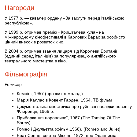
Нагороди
У 1977 р. — кавалер ордену «За заслуги перед Італійською
республікою».
У 1999 р. отримав премію «Кришталева куля» на
міжнародному кінофестивалі в Карлових Варах за особисто
цінний внесок в розвиток кіно.
В 2004 р. отримав звання лицаря від Королеви Британії
(єдиний серед італійців) за популяризацію англійського
театрального мистецтва в кіно.
Фільмографія
Режисер
Кемпінг, 1957 (про життя молоді)
Марія Каллас в Ковент Гарден, 1964, ТВ фільм
Документальна кінострічка про руйнівні наслідки повені у
Флоренції, 1966 р.
Приборкання норовливої, 1967 (The Taming Of The
Shrew)
Ромео і Джульєтта (фільм,1968), (Romeo and Juliet)
Брат Сонце, сестра Місяць, 1972, про Франциска