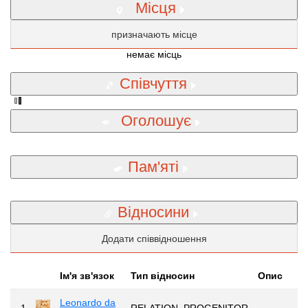
Місця
призначають місце
немає місць
Співчуття
Оголошує
Пам'яті
Відносини
Додати співвідношення
Iм'я зв'язок
Тип відносин
Опис
Leonardo da
1
RELATION_PROGENITOR