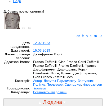
Події
Добавить новую картинку!
en
fr
lv
pl
ru
ua
Дата
12.02.1923
народження:
Дата смерті:
15.06.2019
Дівоче прізвище
Джанфра́нко Ко́рсі
персони:
Додаткові імена:
Franco Zeffirelli, Gian Franco Corsi Zeffirelli,
Franco Zeffirelli, Franko Dzefirelli, Франко
Дзеффирелли, Джанфранко Корси,
Džanfranko Korsi, Франко Дзеффирелли,
Gian Franco Zeffirelli Corsi
Категорії:
Aктор
,
Депутат Парламенту
,
Заступник
,
Політик
,
Продюсер
,
Сценарист
,
кінорежисер
Громадянство:
італієць
Кладовище:
Встановіть кладовищі
Людина