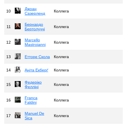
Джоан
10
Коллега
Сазерленд
Бернардо
11
Коллега
Бертолуччі
Marcello
12
Коллега
Mastroianni
13
Етторе Скола
Коллега
14
Аніта Екберґ
Коллега
Федеріко
15
Коллега
Фелліні
Franca
16
Коллега
Faldini
Manuel De
17
Коллега
Sica