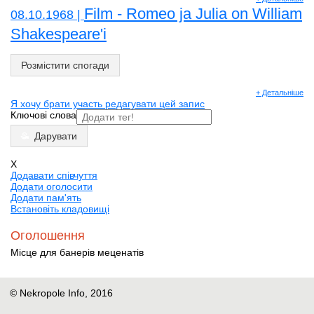
Film - Romeo ja Julia on William
08.10.1968 |
Shakespeare'i
Розмістити спогади
+ Детальніше
Я хочу брати участь редагувати цей запис
Ключові слова
Дарувати
X
Додавати співчуття
Додати оголосити
Додати пам'ять
Встановіть кладовищі
Оголошення
Місце для банерів меценатів
© Nekropole Info, 2016