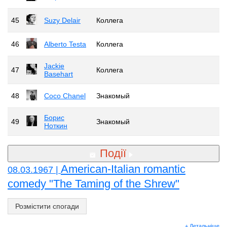
45
Suzy Delair
Коллега
46
Alberto Testa
Коллега
Jackie
47
Коллега
Basehart
48
Coco Chanel
Знакомый
Борис
49
Знакомый
Ноткин
Події
American-Italian romantic
08.03.1967 |
comedy "The Taming of the Shrew"
Розмістити спогади
+ Детальніше