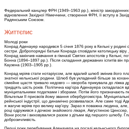
Федеральний канцлер ФРН (1949–1963 рр.), міністр закордонних 
відновлення Західної Німеччини, створення ФРН, її вступу в Зах
Радянським Союзом.
Життєпис
Молоді роки
Конрад Аденауер народився 5 січня 1876 року в Кельні у родині с
сестри. Добропорядні батьки Конрада сповідали католицьку віру. 
Конрад закінчив навчання в гімназії Святих апостолів у Кельні, 
Бонна (1894–1897 рр.). Після складання державних іспитів він пр
Каузена (1903–1905 рр.).
Конрад мріяв стати нотаріусом, але вдалий шлюб змінив його пл
знатної кельнської родини. Шлюб був укладений більше за коханн
сімейне щастя тривало недовго — хвороба прикувала до ліжка др
тридцять шість років. Політична кар'єра Аденауера складалася вд
муніципальними податками і зборами. Потім його призначають пе
Вільгельм II присвоїв йому звання обербургомістра. Муніципальн
рейнської індустрії, що динамічно розвивалася. Але саме тоді А
я жагуче мріяв про велику кар'єру. Зараз я поважна людина, але
році одружився з дочкою знайомого лікаря, Августиною Цинссер, 
Вони росли і виховувалися разом з дітьми від першого шлюбу. Гл
доброзичливість.
Перші роки перебування Аденауера на посаді кельнського бургомі