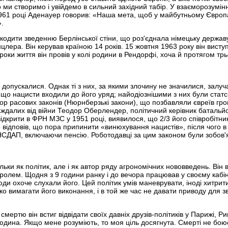
ми створимо і увійдемо в сильний західний табір. У взаєморозумінн
961 році Аденауер говорив: «Наша мета, щоб у майбутньому Європ
».
ити зведенню Берлінської стіни, що роз'єднала німецьку державу
лера. Він керував країною 14 років. 15 жовтня 1963 року він виступ
и життя він провів у колі родини в Рендорфі, хоча й протягом трь
е допускалися. Однак ті з них, за якими злочину не значилися, залу
що нацисти входили до його уряд; найодіознішими з них були статс
ор расових законів (Нюрнберзькі закони), що позбавляли євреїв гр
раждалих від війни Теодор Оберлендер, політичний керівник батальй
відкрити в ФРН МЗС у 1951 році, виявилося, що 2/3 його співробітн
відповів, що пора припинити «винюхування нацистів», після чого в 
 НСДАП, включаючи пенсію. Роботодавці за цим законом були зобов'
ьки як політик, але і як автор ряду агрономічних нововведень. Він в
ролем. Щодня з 9 години ранку і до вечора працював у своєму кабін
ди охоче слухали його. Цей політик умів маневрувати, іноді хитрити
о вимагати його виконання, і в той же час не давати приводу для з
мертю він встиг відвідати своїх давніх друзів-політиків у Парижі, Рим
юдина. Якщо мене розуміють, то моя ціль досягнута. Смерті не боюс