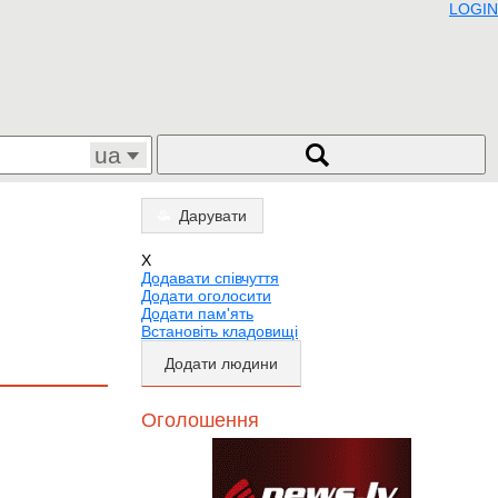
LOGIN
ua
Дарувати
X
Додавати співчуття
Додати оголосити
Додати пам'ять
Встановіть кладовищі
Додати людини
Оголошення