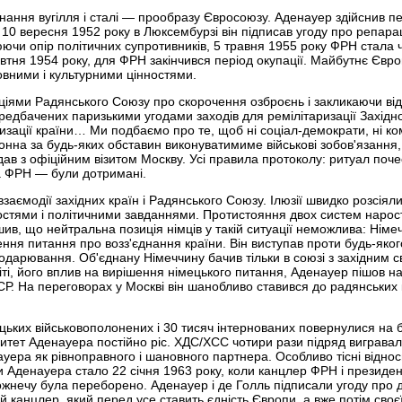
ання вугілля і сталі — прообразу Євросоюзу. Аденауер здійснив пе
10 вересня 1952 року в Люксембурзі він підписав угоду про репарац
ючи опір політичних супротивників, 5 травня 1955 року ФРН стала
жовтня 1954 року, для ФРН закінчився період окупації. Майбутнє Євр
ховними і культурними цінностями.
ціями Радянського Союзу про скорочення озброєнь і закликаючи ві
редбачених паризькими угодами заходів для ремілітаризації Західн
изації країни… Ми подбаємо про те, щоб ні соціал-демократи, ні ко
онна за будь-яких обставин виконуватимиме військові зобов'язання
дав з офіційним візитом Москву. Усі правила протоколу: ритуал поче
а ФРН — були дотримані.
аємодії західних країн і Радянського Союзу. Ілюзії швидко розсіялис
ностями і політичними завданнями. Протистояння двох систем нарос
в, що нейтральна позиція німців у такій ситуації неможлива: Німеч
ння питання про возз'єднання країни. Він виступав проти будь-яког
дарювання. Об'єднану Німеччину бачив тільки в союзі з західним св
віті, його вплив на вирішення німецького питання, Аденауер пішов 
Р. На переговорах у Москві він шанобливо ставився до радянських к
ьких військовополонених і 30 тисяч інтернованих повернулися на б
итет Аденауера постійно ріс. ХДС/ХСС чотири рази підряд виграва
уера як рівноправного і шановного партнера. Особливо тісні відно
 Аденауера стало 22 січня 1963 року, коли канцлер ФРН і президен
жнечу була переборено. Аденауер і де Голль підписали угоду про 
канцлер, який перед усе ставить єдність Європи, а вже потім своє