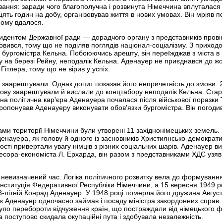
ання: заради чого благополучна і розвинута Німеччина вплуталася 
ять годин на добу, організовував життя в нових умовах. Він мріяв 
 йому вдалося.
идентом Державної ради — дорадчого органу з представників провінц
вився, тому що не поділяв поглядів націонал-соціалізму. З приход
бургомістра Кельна. Побоюючись арешту, він переїжджав з міста в 
у на березі Рейну, неподалік Кельна. Аденауер не приєднався до ж
Гітлера, тому що не вірив у успіх.
а заарештували. Однак допит показав його непричетність до змови.
знову заарештували й вислали до концтабору неподалік Кельна. Ста
сна політична кар'єра Аденауера почалася після військової поразки 
ропонував Аденауеру виконувати обов'язки бургомістра. Він погоди
ми території Німеччини були утворені 11 західнонімецьких земель. 
науера, як голову й одного із засновників Християнсько-демократ
ності привертали увагу німців з різних соціальних шарів. Аденауер в
есора-економіста Л. Ерхарда, він разом з представниками ХДС узяв
 невизначений час. Логіка політичного розвитку вела до формуванн
нституція Федеративної Республіки Німеччини, а 15 вересня 1949 р
літній Конрад Аденауер. У 1948 році померла його дружина Август
 рік Аденауер одночасно займав і посаду міністра закордонних справ
було перебороти відчуження країн, що постраждали від німецького 
поступово скидала окупаційні пута і здобувала незалежність.