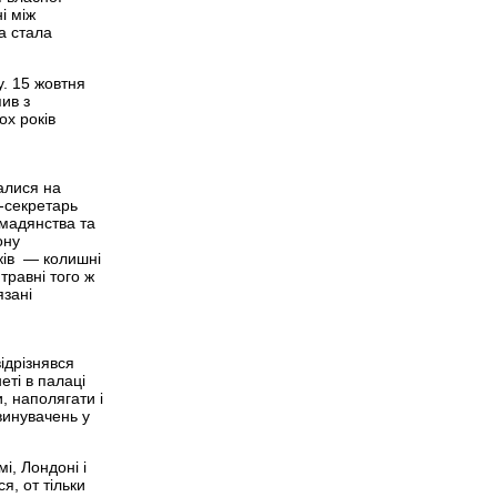
і між
а стала
. 15 жовтня
ив з
ох років
чалися на
-секретарь
омадянства та
ону
иків — колишні
травні того ж
язані
ідрізнявся
еті в палаці
, наполягати і
винувачень у
і, Лондоні і
я, от тільки