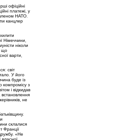
рші офіційні
ійні платежі, у
 членом НАТО.
опи канцлер
дхилити
ої Німеччини,
муністи ніколи
, що
сної варти,
я: світ
тало. У його
чина буде із
о компромісу з
ітом і відкидав
на встановлення
ерівників, не
атьківщину.
ли
сини склалися
т Франції
дружбу. «Не
ї власної