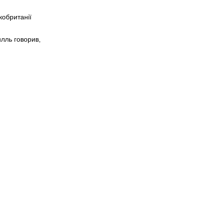
кобританії
илль говорив,