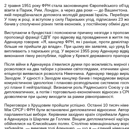
2 травня 1951 року ФРН стала засновницею Європейського об'єдн
візити в Париж, Рим, Лондон, а через два роки — до Вашингтона. 
якій передбачалася допомога молодій державі Ізраїль. Переборю
У тому ж році, зі вступом у силу Паризьких угод, підписаних 23 
бачив у сполученні різних типів економік, у постійному обміні ду
Виступаючи в бундестазі і пояснюючи причину незгоди з пропози
пропозиції фракції СДПГ про відмову від провадження в життя пе
Аденауер говорив: «Я, канцлер ФРН, як і раніше, проти демілітар
більше не прийшли до влади». При цьому він заявляв, що уряд Б
випливають з паризьких угод. У вересні 1955 року Аденауер відві
виконання гімну республіки, підйом у Кремлі державного прапор
Після війни в Аденауера з'явилися думки про можливість мирної вз
розколовся на два табори з різними світоглядами, етичними цін
епіцентрі виявилася розколота Німеччина. Аденауер твердо виріши
Заходом. У єдності з Заходом канцлер бачив і передумови виріше
комуністичною ідеологією і планово-розподільчою системою госпо
усі плани її нейтралізації. Визнаючи роль Радянського Союзу у с
дипломатичних, а потім і торговельно-економічних відносин з СРС
дозволяючи при цьому виходити за рамки рівноправності.
Переговори з Хрущовим пройшли успішно. Останні 10 тисяч німец
Між СРСР і ФРН були встановлені дипломатичні відносини. Автор
парламентські вибори. Керівники західних країн сприймали Адена
в Аденауера із Шарлем де Голлем. Вінцем дипломатичної кар'єри
обійнялися на Єлисейських полях. Столітню міжнаціональну воро
забувайте, — вимовив тоді Аденауер, — що я — єдиний німецький 