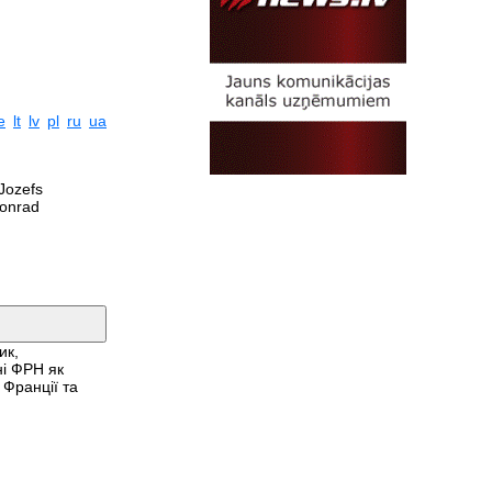
e
lt
lv
pl
ru
ua
Jozefs
Konrad
ик,
ні ФРН як
 Франції та