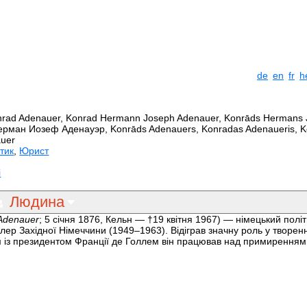
de
en
fr
h
nrad Adenauer, Konrad Hermann Joseph Adenauer, Konrāds Hermans 
ерман Иозеф Аденауэр, Konrāds Adenauers, Konradas Adenaueris, 
auer
тик
,
Юрист
і
Людина
Adenauer
; 5 січня 1876, Кельн — †19 квітня 1967) — німецький політ
ер Західної Німеччини (1949–1963). Відіграв значну роль у творен
м із президентом Франції де Голлем він працював над примиренням