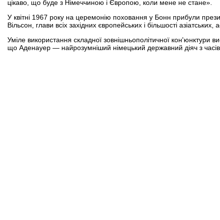
цікаво, що буде з Німеччиною і Європою, коли мене не стане».
У квітні 1967 року на церемонію поховання у Бонн прибули през
Вільсон, глави всіх західних європейських і більшості азіатських
Уміле використання складної зовнішньополітичної кон'юнктури ви
що Аденауер — найрозумніший німецький державний діяч з часів