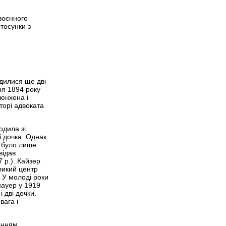
воєнного
тосунки з
одилися ще дві
ня 1894 року
Мюнхена і
торі адвоката
одила зі
і дочка. Однак
й було лише
відав
 р.). Кайзер
ликий центр
 У молоді роки
науер у 1919
 дві дочки.
вага і
денням