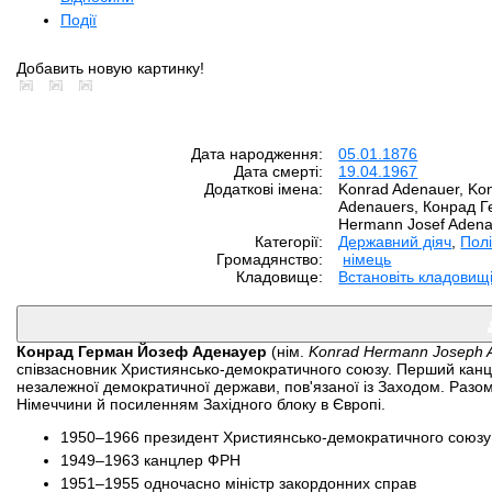
Події
Добавить новую картинку!
Дата народження:
05.01.1876
Дата смерті:
19.04.1967
Додаткові імена:
Konrad Adenauer, Ko
Adenauers, Конрад Г
Hermann Josef Aden
Категорії:
Державний діяч
,
Полі
Громадянство:
німець
Кладовище:
Встановіть кладовищ
Конрад Герман Йозеф Аденауер
(нім.
Konrad Hermann Joseph 
співзасновник Християнсько-демократичного союзу. Перший канцл
незалежної демократичної держави, пов'язаної із Заходом. Разо
Німеччини й посиленням Західного блоку в Європі.
1950–1966 президент Християнсько-демократичного союзу
1949–1963 канцлер ФРН
1951–1955 одночасно міністр закордонних справ