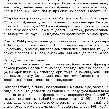
принизливого Версальського миру. Він не раз висловлював здивув
масштабну і небезпечну сутичку. Аденауер працював по вісімнадц
Кельн у великий і красивий центр Рейнської області. І багато що
Обербургомістр став відомою в країні фігурою. Його обрали през
У 1926 році Аденауеру запропонували посаду канцлера. Він відмо
Гітлера 13 листопада 1933 року Аденауер був зміщений з посади 
нарешті не осів з родиною в Рендорфі — містечку, розташованом
антинацистської групи. Він відмовився брати участь у змові проти 
У липні 1944 року, після невдалого замаху на Гітлера, Аденауер
1944 року його було звільнено. Перед самим кінцем війни його 
що служив у вермахті, вдалося домогтися звільнення батька. Дій
рейху. У березні 1945 року американський комендант Кельна зап
Після Другої світової війни
У 1948 році на окупованій американцями, британцями і француза
почала роботу Парламентська рада, президентом якої обрали Аде
(ХДС). Християнський світогляд, орієнтація на західні духовні цін
ринкову економіку. Ознайомившись з лекціями баварського проф
теорію соціального ринкового господарства.
Почалася холодна війна. Возз'єднання Німеччини відсувалося на
західнонімецької держави. 23 травня 1949 року була прийнята Ко
перевагою в один голос федеральним канцлером був обраний 73-
залишився у колі сімох дітей і численних онуків. З 1951 по 1955
в міжнародне співтовариство було зовсім не просто — потрібно 
стало головною метою дипломатії першого канцлера ФРН. Країна 