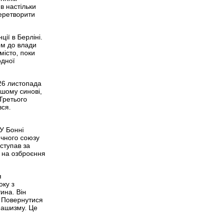
в настільки
перетворити
ії в Берліні.
ом до влади
місто, поки
одної
 26 листопада
ршому синові,
Третього
вся.
У Бонні
ичного союзу
иступав за
 на озброєння
я
оку з
ина. Він
. Повернутися
фашизму. Це