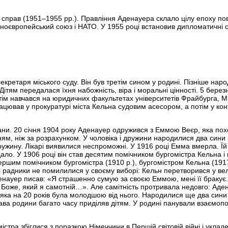
справ (1951–1955 рр.). Правління Аденауера склало цілу епоху по
ідноєвропейський союз і НАТО. У 1955 році встановив дипломатичні с
екретаря міського суду. Він був третім сином у родині. Пізніше нар
Дітям передалася їхня набожність, віра і моральні цінності. 5 берез
потім навчався на юридичних факультетах університетів Фрайбурга, 
ацював у прокуратурі міста Кельна судовим асесором, а потім у кон
ани. 20 січня 1904 року Аденауер одружився з Еммою Веєр, яка пох
ям, ніж за розрахунком. У чоловіка і дружини народилися два сини 
ужину. Лікарі виявилися неспроможні. У 1916 році Емма вмерла. Ї
ало. У 1906 році він став десятим помічником бургомістра Кельна і 
ршим помічником бургомістра (1910 р.), бургомістром Кельна (1917
і радники не помилилися у своєму виборі: Кельн перетворився у ве
денауер писав: «Я страшенно сумую за своєю Еммою, мені її бракує.
, Боже, який я самотній…». Але самітність протривала недовго: Аде
яка на 20 років була молодшою від нього. Народилися ще два сини і
ава родини багато часу приділяв дітям. У родині панували взаємопо
стра збіглися з поразкою Німеччини в Першій світовій війні і укла