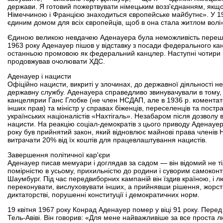
держави. Я готовий пожертвувати німецьким возз'єднанням, якщо 
Німеччиною і Францією знаходиться європейське майбутнє». У 1
єдиним домом для всіх європейців, щоб в она стала житлом волі
Єдиною великою невдачею Аденауера була неможливість перешкод
1963 року Аденауер пішов у відставку з посади федерального канц
останньою промовою як федеральний канцлер. Наступні чотири рок
продовжував очолювати ХДС.
Аденауер і нацисти
Офіційно нацисти, викриті у злочинах, до державної діяльності н
державну службу. Аденауера справедливо звинувачували в тому, 
канцелярии Ганс Глобке (не член НСДАП, але в 1936 р. коментат
інших прав) та міністр у справах біженців, переселенців та пост
українських націоналістів «Нахтігаль». Незабаром після дозволу 
нацисти. На реакцію соціал-демократів з цього приводу Аденауер 
року був прийнятий закон, який відновлює майнові права членів
витрачати 20% від їх коштів для працевлаштування нацистів.
Завершення політичної кар'єри
Аденауер писав мемуари і доглядав за садом — він відомий не тіл
помірністю в усьому, прихильністю до родини і суворим самоконт
Шаумбург. Під час передвиборних кампаній він їздив країною, і лю
переконувати, вислуховувати інших, а прийнявши рішення, жорстк
диктаторстві, порушенні конституції і демократичних норм.
19 квітня 1967 року Конрад Аденауер помер у віці 91 року. Перед с
Тель-Авіві. Він говорив: «Для мене найважливіше за все проста л