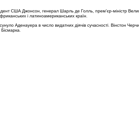
идент США Джонсон, генерал Шарль де Голль, прем'єр-міністр Вели
, африканських і латиноамериканських країн.
сунуло Аденауера в число видатних діячів сучасності. Вінстон Черч
 Бісмарка.