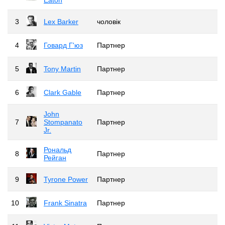
3
Lex Barker
чоловік
4
Говард Г'юз
Партнер
5
Tony Martin
Партнер
6
Clark Gable
Партнер
John
7
Stompanato
Партнер
Jr.
Рональд
8
Партнер
Рейган
9
Tyrone Power
Партнер
10
Frank Sinatra
Партнер