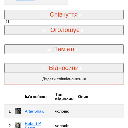
Співчуття
Оголошує
Пам'яті
Відносини
Додати співвідношення
Тип
Iм'я зв'язок
Опис
відносин
1
Artie Shaw
чоловік
Robert P.
2
чоловік
Eaton