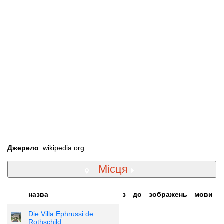
Джерело
: wikipedia.org
Місця
назва
з
до
зображень
мови
Die Villa Ephrussi de
Rothschild