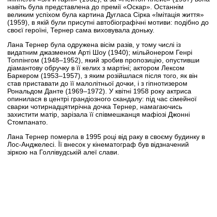
навіть була представлена ​​до премії «Оскар». Останнім
великим успіхом була картина Дугласа Сірка «Імітація життя»
(1959), в якій були присутні автобіографічні мотиви: подібно до
своєї героїні, Тернер сама виховувала доньку.
Лана Тернер була одружена вісім разів, у тому числі із
видатним джазменом Арті Шоу (1940); мільйонером Генрі
Топпінгом (1948–1952), який зробив пропозицію, опустивши
діамантову обручку в її келих з мартіні; актором Лексом
Баркером (1953–1957), з яким розійшлася після того, як він
став приставати до її малолітньої дочки, і з гіпнотизером
Рональдом Данте (1969–1972). У квітні 1958 року актриса
опинилася в центрі грандіозного скандалу: під час сімейної
сварки чотирнадцятирічна дочка Тернер, намагаючись
захистити матір, зарізала її співмешканця мафіозі Джонні
Стомпанато.
Лана Тернер померла в 1995 році від раку в своєму будинку в
Лос-Анджелесі. Її внесок у кінематограф був відзначений
зіркою на Голлівудській алеї слави.