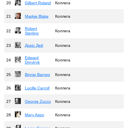
20
Gilbert Roland
Коллега
21
Madge Blake
Коллега
Robert
22
Коллега
Sterling
23
Доріс Дей
Коллега
Edward
24
Коллега
Dmytryk
25
Binnie Barnes
Коллега
26
Lucille Carroll
Коллега
27
George Zucco
Коллега
28
Mary Astor
Коллега