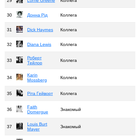
29
Lorne Greene
Коллега
30
Донна Рід
Коллега
31
Dick Haymes
Коллега
32
Diana Lewis
Коллега
Роберт
33
Коллега
Тейлор
Karin
34
Коллега
Mossberg
35
Ріта Гейворт
Коллега
Faith
36
Знакомый
Domergue
Louis Burt
37
Знакомый
Mayer