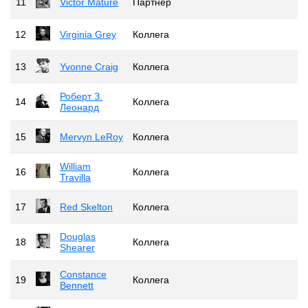
11
Victor Mature
Партнер
12
Virginia Grey
Коллега
13
Yvonne Craig
Коллега
Роберт З.
14
Коллега
Леонард
15
Mervyn LeRoy
Коллега
William
16
Коллега
Travilla
17
Red Skelton
Коллега
Douglas
18
Коллега
Shearer
Constance
19
Коллега
Bennett