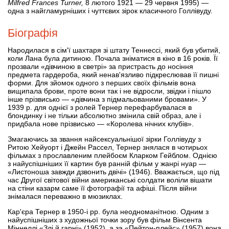
Milfred Frances Turner,
8 лютого 1921 — 29 червня 1995) —
одна з найгламурніших і чуттєвих зірок класичного Голлівуду.
Біографія
Народилася в сім'ї шахтаря зі штату Теннессі, який був убитий,
коли Лана була дитиною. Почала зніматися в кіно в 16 років. Її
прозвали «дівчиною в светрі» за пристрасть до носіння
предмета гардероба, який ненав'язливо підкреслював її пишні
форми. Для зйомок одного з перших своїх фільмів вона
вищипала брови, проте вони так і не відросли, звідки і пішло
інше прізвисько — «дівчина з підмальованими бровами». У
1939 р. для однієї з ролей Тернер перефарбувалася в
блондинку і не тільки абсолютно змінила свій образ, але і
придбала нове прізвисько — «Королева нічних клубів».
Змагаючись за звання найсексуальнішої зірки Голлівуду з
Ритою Хейуорт і Джейн Рассел, Тернер знялася в чотирьох
фільмах з прославленим плейбоєм Кларком Гейблом. Однією
з найуспішніших її картин був ранній фільм у жанрі нуар —
«Листоноша завжди дзвонить двічі» (1946). Вважається, що під
час Другої світової війни американські солдати воліли вішати
на стіни казарм саме її фотографії та афіші. Після війни
знімалася переважно в мюзиклах.
Кар'єра Тернер в 1950-і рр. була неодноманітною. Одним з
найуспішніших з художньої точки зору був фільм Вінсента
Міннеллі «Злі й гарні» (1952), а за «Пейтон-плейс» (1957) вона