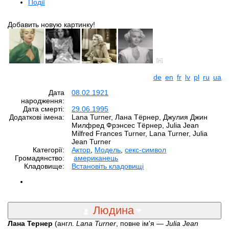
Події
Добавить новую картинку!
de
en
fr
lv
pl
ru
ua
Дата
08.02.1921
народження:
Дата смерті:
29.06.1995
Додаткові імена:
Lana Turner, Лана Тёрнер, Джулия Джин
Милфред Фрэнсес Тёрнер, Julia Jean
Milfred Frances Turner, Lana Turner, Julia
Jean Turner
Категорії:
Aктор
,
Модель
,
секс-символ
Громадянство:
американець
Кладовище:
Встановіть кладовищі
Людина
Лана Тернер
(англ.
Lana Turner
, повне ім'я —
Julia Jean