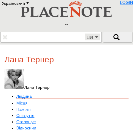
LOGIN
Український
Deutsch
E
English
Русский
Lietuvių
Latviešu
Francais
ua
Polski
Hebrew
Український
Лана Тернер
Eestikeelne
Лана Тернер
Людина
Місця
Пам'яті
Співчуття
Оголошує
Відносини