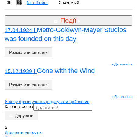
38
Nita Bieber
Знакомый
Події
Metro-Goldwyn-Mayer Studios
17.04.1924 |
was founded on this day
Розмістити спогади
+ Детальніше
Gone with the Wind
15.12.1939 |
Розмістити спогади
+ Детальніше
Я хочу брати участь редагувати цей запис
Ключові слова
Дарувати
X
Додавати співчуття