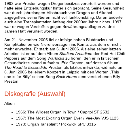
1992 war Preston wegen Drogenbesitzes verurteilt worden und
hatte eine Entziehungskur hinter sich gebracht. Seine Gesundheit
war durch jahrelangen Missbrauch von Drogen und Alkohol
angegriffen, seine Nieren nicht voll funktionsfähig. Daran änderte
auch eine Transplantation Anfang der 2000er Jahre nichts. 1997
war er wegen Verstoßes gegen Bewährungsauflagen zu drei
Jahren Haft verurteilt worden.
Am 21. November 2005 fiel er infolge hohen Blutdrucks und
Komplikationen wie Nierenversagen ins Koma, aus dem er nicht
mehr erwachte. Er starb am 6. Juni 2006. Als eine seiner letzten
Arbeiten ist er auf dem Album
Stadium Arcadium
der Red Hot Chili
Peppers auf dem Song
Warlocks
zu hören, den er in kritischem
Gesundheitszustand aufnahm. Eric Clapton, auf dessen Album
The Road to Escondido
Preston als letztes mitwirkte, widmete am
6. Juni 2006 bei einem Konzert in Leipzig mit den Worten „This
one is for Billy“ seinen Song
Back Home
dem verstorbenen Billy
Preston.
Diskografie (Auswahl)
Alben
1966: The Wildest Organ in Town / Capitol ST 2532
1967: The Most Exciting Organ Ever / Vee-Jay VJS 1123
1970: Organ Tansplant / Pickwick SPC 3315