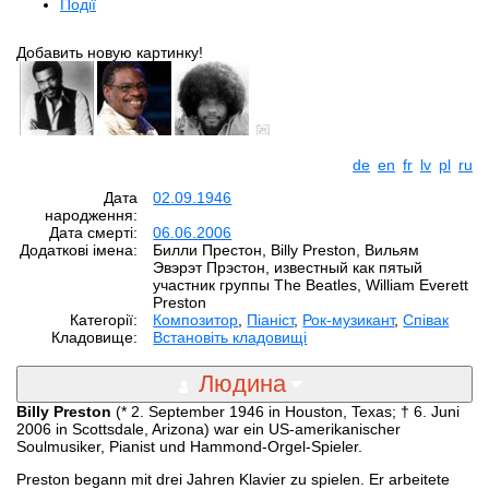
Події
Добавить новую картинку!
de
en
fr
lv
pl
ru
Дата
02.09.1946
народження:
Дата смерті:
06.06.2006
Додаткові імена:
Билли Престон, Billy Preston, Вильям
Эвэрэт Прэстон, известный как пятый
участник группы The Beatles, William Everett
Preston
Категорії:
Композитор
,
Піаніст
,
Рок-музикант
,
Співак
Кладовище:
Встановіть кладовищі
Людина
Billy Preston
(* 2. September 1946 in Houston, Texas; † 6. Juni
2006 in Scottsdale, Arizona) war ein US-amerikanischer
Soulmusiker, Pianist und Hammond-Orgel-Spieler.
Preston begann mit drei Jahren Klavier zu spielen. Er arbeitete