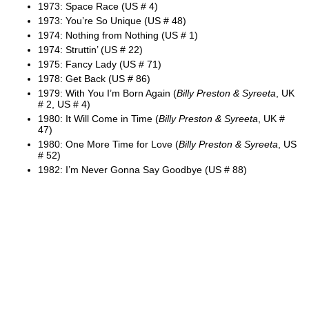
1973: Space Race (US # 4)
1973: You’re So Unique (US # 48)
1974: Nothing from Nothing (US # 1)
1974: Struttin’ (US # 22)
1975: Fancy Lady (US # 71)
1978: Get Back (US # 86)
1979: With You I’m Born Again (
Billy Preston & Syreeta
, UK
# 2, US # 4)
1980: It Will Come in Time (
Billy Preston & Syreeta
, UK #
47)
1980: One More Time for Love (
Billy Preston & Syreeta
, US
# 52)
1982: I’m Never Gonna Say Goodbye (US # 88)