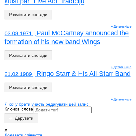
kļūst par "Live Aid" tradīciju
Розмістити спогади
+ Детальніше
Paul McCartney announced the
03.08.1971 |
formation of his new band Wings
Розмістити спогади
+ Детальніше
Ringo Starr & His All-Starr Band
21.02.1989 |
Розмістити спогади
+ Детальніше
Я хочу брати участь редагувати цей запис
Ключові слова
Дарувати
X
Додавати співчуття