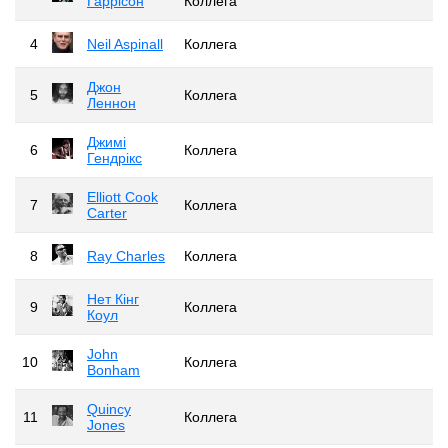
Гаррісон
Коллега
4
Neil Aspinall
Коллега
Джон
5
Коллега
Леннон
Джимі
6
Коллега
Гендрікс
Elliott Cook
7
Коллега
Carter
8
Ray Charles
Коллега
Нет Кінг
9
Коллега
Коул
John
10
Коллега
Bonham
Quincy
11
Коллега
Jones