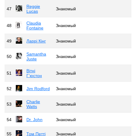
Reggie
47
Знакомый
Lucas
Claudia
48
Знакомый
Fontaine
49
Ларрі Кінг
Знакомый
Samantha
50
Знакомый
Juste
Вітні
51
Знакомый
Г’юстон
52
Jim Rodford
Знакомый
Charlie
53
Знакомый
Watts
54
Dr. John
Знакомый
55
Том Петті
Знакомый