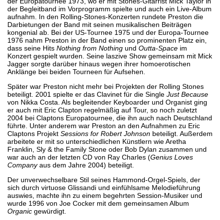
der Europatournee 1973, wo er mit Stones-Gitarrist Mick Taylor in
der Begleitband im Vorprogramm spielte und auch ein Live-Album
aufnahm. In den Rolling-Stones-Konzerten rundete Preston die
Darbietungen der Band mit seinen musikalischen Beiträgen
kongenial ab. Bei der US-Tournee 1975 und der Europa-Tournee
1976 nahm Preston in der Band einen so prominenten Platz ein,
dass seine Hits
Nothing from Nothing
und
Outta-Space
im
Konzert gespielt wurden. Seine laszive Show gemeinsam mit Mick
Jagger sorgte darüber hinaus wegen ihrer homoerotischen
Anklänge bei beiden Tourneen für Aufsehen.
Später war Preston nicht mehr bei Projekten der Rolling Stones
beteiligt. 2001 spielte er das Clavinet für die Single
Just Because
von Nikka Costa. Als begleitender Keyboarder und Organist ging
er auch mit Eric Clapton regelmäßig auf Tour, so noch zuletzt
2004 bei Claptons Europatournee, die ihn auch nach Deutschland
führte. Unter anderem war Preston an den Aufnahmen zu Eric
Claptons Projekt
Sessions for Robert Johnson
beteiligt. Außerdem
arbeitete er mit so unterschiedlichen Künstlern wie Aretha
Franklin, Sly & the Family Stone oder Bob Dylan zusammen und
war auch an der letzten CD von Ray Charles (
Genius Loves
Company
aus dem Jahre 2004) beteiligt.
Der unverwechselbare Stil seines Hammond-Orgel-Spiels, der
sich durch virtuose Glissandi und einfühlsame Melodieführung
auswies, machte ihn zu einem begehrten Session-Musiker und
wurde 1996 von Joe Cocker mit dem gemeinsamen Album
Organic
gewürdigt.