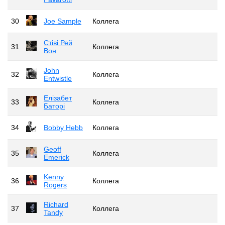
30
Joe Sample
Коллега
Стіві Рей
31
Коллега
Вон
John
32
Коллега
Entwistle
Елізабет
33
Коллега
Баторі
34
Bobby Hebb
Коллега
Geoff
35
Коллега
Emerick
Kenny
36
Коллега
Rogers
Richard
37
Коллега
Tandy