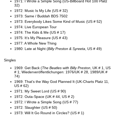
1971: I Wrote a Simple Song (US-Billboard Hot 100 Platz
32)
1972: Music Is My Life (US # 32)
1973: Same / Buddah BDS 7502
1973: Everybody Likes Some Kind of Music (US # 52)
1974: Live European Tour
1974: The Kids & Me (US # 17)
1975: It’s My Pleasure (US # 43)
1977: A Whole New Thing
1980: Late at Night (
Billy Preston & Syreeta
, US # 49)
Singles
1969: Get Back (
The Beatles with Billy Preston
, UK # 1, US
# 1; Wiederveröffentlichungen: 1976/UK # 28, 1989/UK #
74)
1969: That’s the Way God Planned It (UK-Charts Platz 11,
US # 62)
1971: My Sweet Lord (US # 90)
1972: Outa-Space (UK # 44, US # 2)
1972: I Wrote a Simple Song (US # 77)
1972: Slaughter (US # 50)
1973: Will It Go Round in Circles? (US # 1)