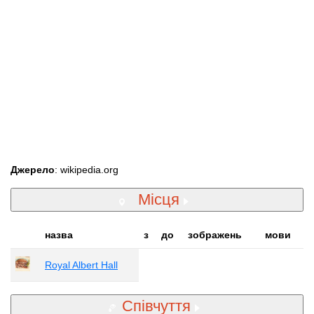
Джерело
: wikipedia.org
Місця
назва
з
до
зображень
мови
Royal Albert Hall
Співчуття