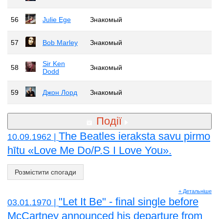
56
Julie Ege
Знакомый
57
Bob Marley
Знакомый
Sir Ken
58
Знакомый
Dodd
59
Джон Лорд
Знакомый
Події
The Beatles ieraksta savu pirmo
10.09.1962 |
hītu «Love Me Do/P.S I Love You».
Розмістити спогади
+ Детальніше
"Let It Be" - final single before
03.01.1970 |
McCartney announced his departure from