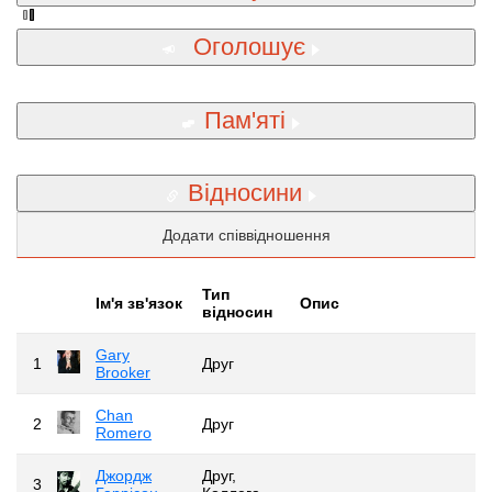
Оголошує
Пам'яті
Відносини
Додати співвідношення
Тип
Iм'я зв'язок
Опис
відносин
Gary
1
Друг
Brooker
Chan
2
Друг
Romero
Джордж
Друг,
3