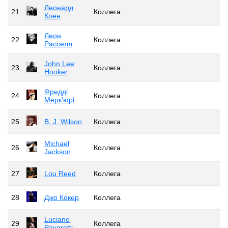
Леонард
21
Коллега
Коен
Леон
22
Коллега
Расселл
John Lee
23
Коллега
Hooker
Фредді
24
Коллега
Мерк'юрі
25
B. J. Wilson
Коллега
Michael
26
Коллега
Jackson
27
Lou Reed
Коллега
28
Джо Ко́кер
Коллега
Luciano
29
Коллега
Pavarotti