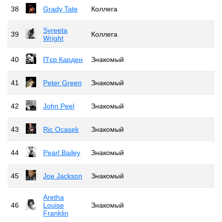
38
Grady Tate
Коллега
Syreeta
39
Коллега
Wright
40
П'єр Карден
Знакомый
41
Peter Green
Знакомый
42
John Peel
Знакомый
43
Ric Ocasek
Знакомый
44
Pearl Bailey
Знакомый
45
Joe Jackson
Знакомый
Aretha
46
Louise
Знакомый
Franklin