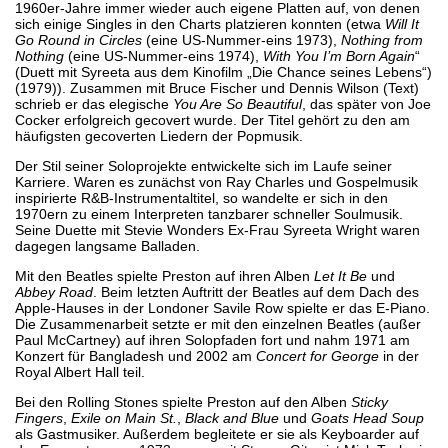
1960er-Jahre immer wieder auch eigene Platten auf, von denen
sich einige Singles in den Charts platzieren konnten (etwa
Will It
Go Round in Circles
(eine US-Nummer-eins 1973),
Nothing from
Nothing
(eine US-Nummer-eins 1974),
With You I’m Born Again
“
(Duett mit Syreeta aus dem Kinofilm „Die Chance seines Lebens“)
(1979)). Zusammen mit Bruce Fischer und Dennis Wilson (Text)
schrieb er das elegische
You Are So Beautiful
, das später von Joe
Cocker erfolgreich gecovert wurde. Der Titel gehört zu den am
häufigsten gecoverten Liedern der Popmusik.
Der Stil seiner Soloprojekte entwickelte sich im Laufe seiner
Karriere. Waren es zunächst von Ray Charles und Gospelmusik
inspirierte R&B-Instrumentaltitel, so wandelte er sich in den
1970ern zu einem Interpreten tanzbarer schneller Soulmusik.
Seine Duette mit Stevie Wonders Ex-Frau Syreeta Wright waren
dagegen langsame Balladen.
Mit den Beatles spielte Preston auf ihren Alben
Let It Be
und
Abbey Road
. Beim letzten Auftritt der Beatles auf dem Dach des
Apple-Hauses in der Londoner Savile Row spielte er das E-Piano.
Die Zusammenarbeit setzte er mit den einzelnen Beatles (außer
Paul McCartney) auf ihren Solopfaden fort und nahm 1971 am
Konzert für Bangladesh und 2002 am
Concert for George
in der
Royal Albert Hall teil.
Bei den Rolling Stones spielte Preston auf den Alben
Sticky
Fingers
,
Exile on Main St.
,
Black and Blue
und
Goats Head Soup
als Gastmusiker. Außerdem begleitete er sie als Keyboarder auf