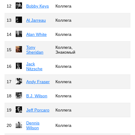
12
Bobby Keys
Коллега
13
Al Jarreau
Коллега
14
Alan White
Коллега
Tony
Коллега,
15
Sheridan
Знакомый
Jack
16
Коллега
Nitzsche
17
Andy Fraser
Коллега
18
B.J. Wilson
Коллега
19
Jeff Porcaro
Коллега
Dennis
20
Коллега
Wilson