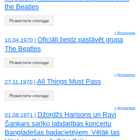
the Beatles
Розмістити спогади
+ Детальніше
Oficiāli beidz pastāvēt grupa
10.04.1970 |
The Beatles
Розмістити спогади
+ Детальніше
All Things Must Pass
27.11.1970 |
Розмістити спогади
+ Детальніше
Džordžs Harisons un Ravi
01.08.1971 |
Šankars sarīko labdarības koncertu
Bangladešas badacietējiem. Vēlāk tas