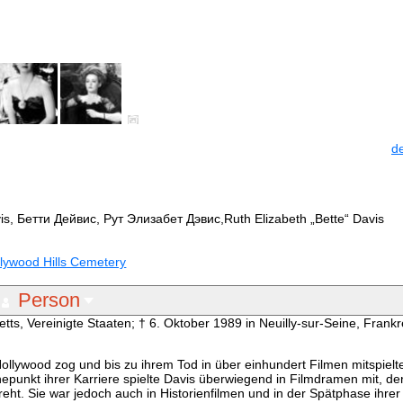
d
is, Бетти Дейвис, Рут Элизабет Дэвис,Ruth Elizabeth „Bette“ Davis
llywood Hills Cemetery
Person
etts, Vereinigte Staaten; † 6. Oktober 1989 in Neuilly-sur-Seine, Frankr
ollywood zog und bis zu ihrem Tod in über einhundert Filmen mitspielt
hepunkt ihrer Karriere spielte Davis überwiegend in Filmdramen mit, d
eht. Sie war jedoch auch in Historienfilmen und in der Spätphase ihrer 