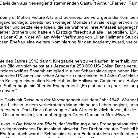
te Davis den aus Neuengland stammenden Gastwirt Arthur „Farney“ Far
demy of Motion Picture Arts and Sciences. Sie verärgerte die Komiteem
ngsvorschläge. Bereits nach wenigen Monaten trat sie resigniert von i
rker und setzte viele Ideen, die sie während ihrer Amtszeit angeregt ha
arner Brothers und hatte ein Erstzugriffsrecht auf alle Hauptrollen. 1
oan-Out in der William Wyler Verfilmung von Lillian Hellmans Stück
pellosen Ehefrau eine weitere Nominierung für den Academy Award, verlo
ate des Jahres 1942 damit, Kriegsanleihen zu verkaufen. Innerhalb vo
ein Bild von sich selbst aus
Jezebel
für 250.000 US-Dollar. Davis versu
s einziges weißes Ensemblemitglied in einer Schauspielgruppe neben Hat
ten der US-amerikanischen Armee zu unterhalten. Auf John Garfields V
 von Kollegen einen alten Nachtclub in die Hollywood Canteen um. Holl
n. Später sagte sie über ihr Engagement: „Es gibt nur ein paar Leistu
e davon.“
tte Davis mit
Reise aus der Vergangenheit
aus dem Jahr 1942. Warner B
ch die Liebe zu einem verheirateten Mann ein neues Leben beginnt, ursp
rgesehen. Doch Davis überzeugte Jack Warner letztlich davon, ihr die 
en Oscar nominiert, verlor aber gegen Greer Garson in
Mrs. Miniver
.
Lukas in
Die Wacht am Rhein
, der Verfilmung eines Propagandastücks v
 im zeitgenössischen Deutschland hinweist. Der Drehbuchautor Dashiell
er Ehefrau, doch war die Schauspielerin am Ende trotzdem unzufrieden 