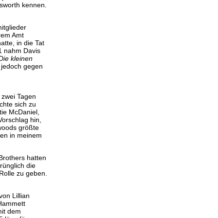
nsworth kennen.
itglieder
hrem Amt
tte, in die Tat
941 nahm Davis
Die kleinen
r jedoch gegen
n zwei Tagen
chte sich zu
tie McDaniel,
orschlag hin,
ywoods größte
ngen in meinem
rothers hatten
rünglich die
Rolle zu geben.
on Lillian
 Hammett
mit dem