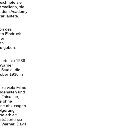
eichnete sie
stellerin, sie
ätte dem Academy
r lautete.
ion des
en Eindruck
der
en
zu geben.
ierte sie 1936
 Warner
 Studio, die
tober 1936 in
 zu viele Filme
ingehalten und
e Tatsache,
ie ohne
mine abzusagen.
olgerung
e erhielt
rätierte sie
n Warner. Davis