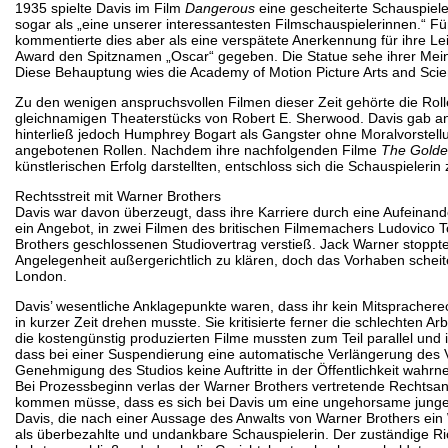
1935 spielte Davis im Film
Dangerous
eine gescheiterte Schauspiele
sogar als „eine unserer interessantesten Filmschauspielerinnen.“ F
kommentierte dies aber als eine verspätete Anerkennung für ihre Le
Award den Spitznamen „Oscar“ gegeben. Die Statue sehe ihrer Mei
Diese Behauptung wies die Academy of Motion Picture Arts and Scie
Zu den wenigen anspruchsvollen Filmen dieser Zeit gehörte die Rolle 
gleichnamigen Theaterstücks von Robert E. Sherwood. Davis gab an
hinterließ jedoch Humphrey Bogart als Gangster ohne Moralvorstellu
angebotenen Rollen. Nachdem ihre nachfolgenden Filme
The Golde
künstlerischen Erfolg darstellten, entschloss sich die Schauspieleri
Rechtsstreit mit Warner Brothers
Davis war davon überzeugt, dass ihre Karriere durch eine Aufeinand
ein Angebot, in zwei Filmen des britischen Filmemachers Ludovico T
Brothers geschlossenen Studiovertrag verstieß. Jack Warner stoppte 
Angelegenheit außergerichtlich zu klären, doch das Vorhaben schei
London.
Davis’ wesentliche Anklagepunkte waren, dass ihr kein Mitsprachere
in kurzer Zeit drehen musste. Sie kritisierte ferner die schlechten 
die kostengünstig produzierten Filme mussten zum Teil parallel und
dass bei einer Suspendierung eine automatische Verlängerung des V
Genehmigung des Studios keine Auftritte in der Öffentlichkeit wah
Bei Prozessbeginn verlas der Warner Brothers vertretende Rechtsan
kommen müsse, dass es sich bei Davis um eine ungehorsame junge Fr
Davis, die nach einer Aussage des Anwalts von Warner Brothers ein
als überbezahlte und undankbare Schauspielerin. Der zuständige Rich