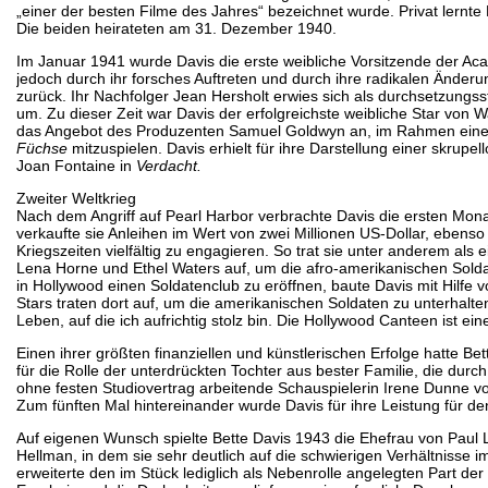
„einer der besten Filme des Jahres“ bezeichnet wurde. Privat lern
Die beiden heirateten am 31. Dezember 1940.
Im Januar 1941 wurde Davis die erste weibliche Vorsitzende der Aca
jedoch durch ihr forsches Auftreten und durch ihre radikalen Änderu
zurück. Ihr Nachfolger Jean Hersholt erwies sich als durchsetzungsstä
um. Zu dieser Zeit war Davis der erfolgreichste weibliche Star von W
das Angebot des Produzenten Samuel Goldwyn an, im Rahmen eines L
Füchse
mitzuspielen. Davis erhielt für ihre Darstellung einer skru
Joan Fontaine in
Verdacht.
Zweiter Weltkrieg
Nach dem Angriff auf Pearl Harbor verbrachte Davis die ersten Mon
verkaufte sie Anleihen im Wert von zwei Millionen US-Dollar, ebenso 
Kriegszeiten vielfältig zu engagieren. So trat sie unter anderem al
Lena Horne und Ethel Waters auf, um die afro-amerikanischen Solda
in Hollywood einen Soldatenclub zu eröffnen, baute Davis mit Hilfe
Stars traten dort auf, um die amerikanischen Soldaten zu unterhalte
Leben, auf die ich aufrichtig stolz bin. Die Hollywood Canteen ist ein
Einen ihrer größten finanziellen und künstlerischen Erfolge hatte Be
für die Rolle der unterdrückten Tochter aus bester Familie, die dur
ohne festen Studiovertrag arbeitende Schauspielerin Irene Dunne vo
Zum fünften Mal hintereinander wurde Davis für ihre Leistung für d
Auf eigenen Wunsch spielte Bette Davis 1943 die Ehefrau von Paul 
Hellman, in dem sie sehr deutlich auf die schwierigen Verhältnisse
erweiterte den im Stück lediglich als Nebenrolle angelegten Part d