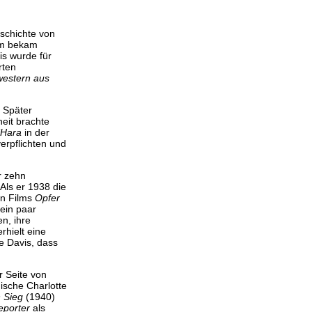
schichte von
ilm bekam
is wurde für
rten
western aus
 Später
eit brachte
’Hara
in der
erpflichten und
r zehn
Als er 1938 die
en Films
Opfer
 ein paar
n, ihre
rhielt eine
e Davis, dass
r Seite von
gische Charlotte
n Sieg
(1940)
eporter
als