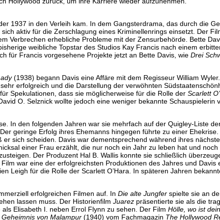
ach Hollywood zurück, um ihre Karriere wieder aufzunehmen.
der 1937 in den Verleih kam. In dem Gangsterdrama, das durch die Ge
ie sich aktiv für die Zerschlagung eines Kriminellenrings einsetzt. Der F
rtem Verbrechen erhebliche Probleme mit der Zensurbehörde. Bette Dav
bisherige weibliche Topstar des Studios Kay Francis nach einem erbitte
ch für Francis vorgesehene Projekte jetzt an Bette Davis, wie
Drei Sch
Lady
(1938) begann Davis eine Affäre mit dem Regisseur William Wyler.
r sehr erfolgreich und die Darstellung der verwöhnten Südstaatenschönh
ür Spekulationen, dass sie möglicherweise für die Rolle der
Scarlett O
avid O. Selznick wollte jedoch eine weniger bekannte Schauspielerin v
se. In den folgenden Jahren war sie mehrfach auf der Quigley-Liste de
. Der geringe Erfolg ihres Ehemanns hingegen führte zu einer Ehekrise. 
ieß er sich scheiden. Davis war dementsprechend während ihres nächst
icksal einer Frau erzählt, die nur noch ein Jahr zu leben hat und noch
zusteigen. Der Produzent Hal B. Wallis konnte sie schließlich überzeuge
 Film war eine der erfolgreichsten Produktionen des Jahres und Davis e
 Leigh für die Rolle der Scarlett O’Hara. In späteren Jahren bekannt
mmerziell erfolgreichen Filmen auf. In
Die alte Jungfer
spielte sie an de
iehen lassen muss. Der Historienfilm
Juarez
präsentierte sie als die tra
 als Elisabeth I. neben Errol Flynn zu sehen. Der Film
Hölle, wo ist dei
 Geheimnis von Malampur
(1940) vom Fachmagazin
The Hollywood R