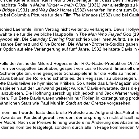
 nächste Rolle in
Meine Kinder – mein Glück
(1931) war allerdings zu k
o Bridge
(1931) und
Way Back Home
(1932) verhalfen ihr nicht zum D
s bei Columbia Pictures für den Film
The Menace
(1932) und bei Capit
hied Laemmle, ihren Vertrag nicht weiter zu verlängern. Davis’ Holly
ählte sie für die weibliche Hauptrolle in
The Man Who Played God
(19
lywood ein. Die
Saturday Evening Post
schrieb über ihren Auftritt, sie se
nstance Bennett und Olive Borden. Die Warner-Brothers-Studios gaben 
 Option auf eine Verlängerung auf fünf Jahre. 1932 heiratete Davis in
 Rolle der Antiheldin Mildred Rogers in der RKO-Radio-Produktion
Of H
hren verkrüppelten Liebhaber, gespielt von Leslie Howard, finanziell un
chwierigkeiten, eine geeignete Schauspielerin für die Rolle zu finden
avis bekam die Rolle und schaffte es, den Regisseur zu überzeugen, 
te Davis teilweise hymnische Kritiken. So urteilte das Life-Magazin über
uspielerin auf der Leinwand gezeigt wurde.“ Davis erwartete, dass die 
anzubieten. Die Hoffnung zerschlug sich jedoch und Jack Warner weige
hen. Für Bette Davis waren weiterhin nur Rollen in kostengünstig prod
ännlichen Stars wie Paul Muni in
Stadt an der Grenze
vorgesehen.
 nominiert wurde, löste dies breite Proteste aus. Aufgrund des Aufruhrs
ards ein Kandidat gewählt werden, der ursprünglich nicht offiziell no
er Nacht
. Nach der Preisverleihung wurde eine Änderung des Abstimm
kleines Komitee festgelegt, sondern durch alle in Frage kommenden Ve