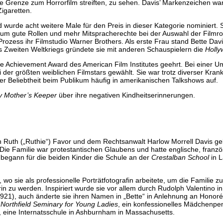
e Grenze zum Horrorfilm streiften, zu sehen. Davis’ Markenzeichen wa
Zigaretten.
wurde acht weitere Male für den Preis in dieser Kategorie nominiert. 
um gute Rollen und mehr Mitspracherechte bei der Auswahl der Filmro
rozess ihr Filmstudio Warner Brothers. Als erste Frau stand Bette Da
es Zweiten Weltkriegs gründete sie mit anderen Schauspielern die
Holl
me Achievement Award des American Film Institutes geehrt. Bei einer U
 der größten weiblichen Filmstars gewählt. Sie war trotz diverser Krank
er Beliebtheit beim Publikum häufig in amerikanischen Talkshows auf.
 Mother’s Keeper
über ihre negativen Kindheitserinnerungen.
n Ruth („Ruthie“) Favor und dem Rechtsanwalt Harlow Morrell Davis ge
ie Familie war protestantischen Glaubens und hatte englische, franzö
r begann für die beiden Kinder die Schule an der
Crestalban School
in 
wo sie als professionelle Porträtfotografin arbeitete, um die Familie z
n zu werden. Inspiriert wurde sie vor allem durch Rudolph Valentino i
921), auch änderte sie ihren Namen in „Bette“ in Anlehnung an Honor
s
Northfield Seminary for Young Ladies
, ein konfessionelles Mädchenpen
, eine Internatsschule in Ashburnham in Massachusetts.