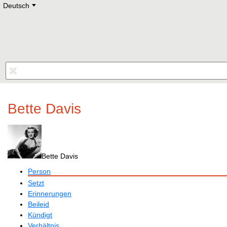
Deutsch
Deutsch
E
English
Русский
Lietuvių
Latviešu
Francais
Polski
Hebrew
Український
Eestikeelne
Bette Davis
Bette Davis
Person
Setzt
Erinnerungen
Beileid
Kündigt
Verhältnis