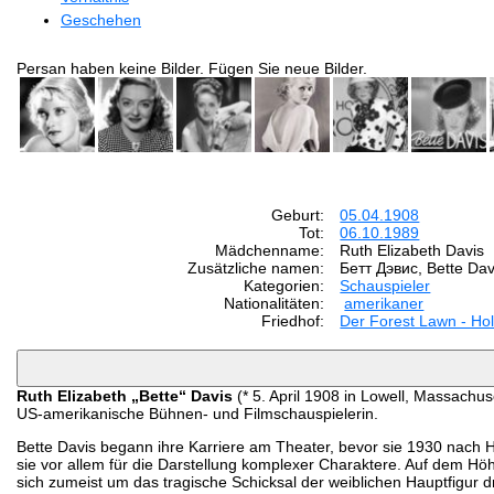
Geschehen
Persan haben keine Bilder. Fügen Sie neue Bilder.
Geburt:
05.04.1908
Tot:
06.10.1989
Mädchenname:
Ruth Elizabeth Davis
Zusätzliche namen:
Бетт Дэвис, Bette Dav
Kategorien:
Schauspieler
Nationalitäten:
amerikaner
Friedhof:
Der Forest Lawn - Ho
Ruth Elizabeth „Bette“ Davis
(* 5. April 1908 in Lowell, Massachus
US-amerikanische Bühnen- und Filmschauspielerin.
Bette Davis begann ihre Karriere am Theater, bevor sie 1930 nach H
sie vor allem für die Darstellung komplexer Charaktere. Auf dem Hö
sich zumeist um das tragische Schicksal der weiblichen Hauptfigur dr