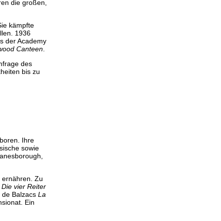
ren die großen,
Sie kämpfte
llen. 1936
vis der Academy
ywood Canteen
.
mfrage des
heiten bis zu
boren. Ihre
sische sowie
Lanesborough,
u ernähren. Zu
n
Die vier Reiter
é de Balzacs
La
sionat. Ein