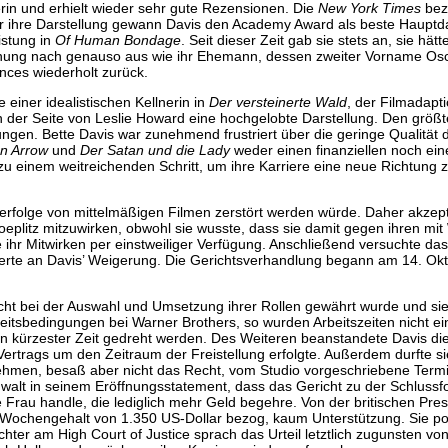
rin und erhielt wieder sehr gute Rezensionen. Die
New York Times
bez
ür ihre Darstellung gewann Davis den Academy Award als beste Hauptdar
istung in
Of Human Bondage
. Seit dieser Zeit gab sie stets an, sie h
nung nach genauso aus wie ihr Ehemann, dessen zweiter Vorname Osca
nces wiederholt zurück.
einer idealistischen Kellnerin in
Der versteinerte Wald
, der Filmadapt
 der Seite von Leslie Howard eine hochgelobte Darstellung. Den größt
ngen. Bette Davis war zunehmend frustriert über die geringe Qualität 
n Arrow
und
Der Satan und die Lady
weder einen finanziellen noch ein
n zu einem weitreichenden Schritt, um ihre Karriere eine neue Richtung 
erfolge von mittelmäßigen Filmen zerstört werden würde. Daher akzept
oeplitz mitzuwirken, obwohl sie wusste, dass sie damit gegen ihren mit
ihr Mitwirken per einstweiliger Verfügung. Anschließend versuchte das
terte an Davis’ Weigerung. Die Gerichtsverhandlung begann am 14. Ok
cht bei der Auswahl und Umsetzung ihrer Rollen gewährt wurde und sie
Arbeitsbedingungen bei Warner Brothers, so wurden Arbeitszeiten nicht e
 in kürzester Zeit gedreht werden. Des Weiteren beanstandete Davis di
ertrags um den Zeitraum der Freistellung erfolgte. Außerdem durfte s
rnehmen, besaß aber nicht das Recht, vom Studio vorgeschriebene Ter
walt in seinem Eröffnungsstatement, dass das Gericht zu der Schlussf
au handle, die lediglich mehr Geld begehre. Von der britischen Press
 Wochengehalt von 1.350 US-Dollar bezog, kaum Unterstützung. Sie port
ter am High Court of Justice sprach das Urteil letztlich zugunsten vo