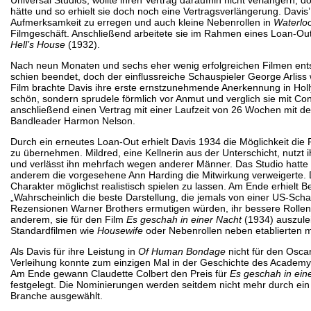
hätte und so erhielt sie doch noch eine Vertragsverlängerung. Davis’
Aufmerksamkeit zu erregen und auch kleine Nebenrollen in
Waterlo
Filmgeschäft. Anschließend arbeitete sie im Rahmen eines Loan-Out
Hell’s House
(1932).
Nach neun Monaten und sechs eher wenig erfolgreichen Filmen entsc
schien beendet, doch der einflussreiche Schauspieler George Arliss w
Film brachte Davis ihre erste ernstzunehmende Anerkennung in Hol
schön, sondern sprudele förmlich vor Anmut und verglich sie mit Co
anschließend einen Vertrag mit einer Laufzeit von 26 Wochen mit der
Bandleader Harmon Nelson.
Durch ein erneutes Loan-Out erhielt Davis 1934 die Möglichkeit die
zu übernehmen. Mildred, eine Kellnerin aus der Unterschicht, nutzt i
und verlässt ihn mehrfach wegen anderer Männer. Das Studio hatte S
anderem die vorgesehene Ann Harding die Mitwirkung verweigerte. D
Charakter möglichst realistisch spielen zu lassen. Am Ende erhielt Bet
„Wahrscheinlich die beste Darstellung, die jemals von einer US-Scha
Rezensionen Warner Brothers ermutigen würden, ihr bessere Rollen 
anderem, sie für den Film
Es geschah in einer Nacht
(1934) auszulei
Standardfilmen wie
Housewife
oder Nebenrollen neben etablierten m
Als Davis für ihre Leistung in
Of Human Bondage
nicht für den Oscar
Verleihung konnte zum einzigen Mal in der Geschichte des Academy Aw
Am Ende gewann Claudette Colbert den Preis für
Es geschah in ein
festgelegt. Die Nominierungen werden seitdem nicht mehr durch ein 
Branche ausgewählt.