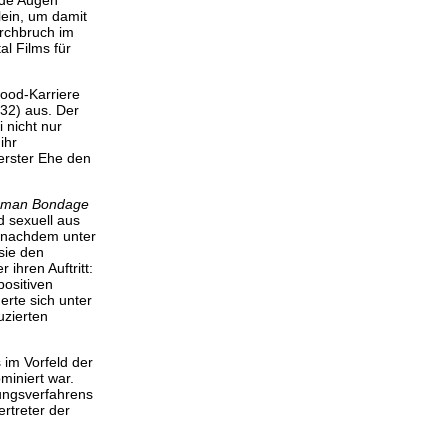
lein, um damit
urchbruch im
al Films für
wood-Karriere
32) aus. Der
i nicht nur
ihr
 erster Ehe den
uman Bondage
d sexuell aus
, nachdem unter
sie den
 ihren Auftritt:
positiven
rte sich unter
uzierten
 im Vorfeld der
miniert war.
ungsverfahrens
rtreter der