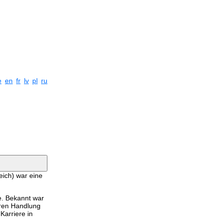
e
en
fr
lv
pl
ru
eich) war eine
e. Bekannt war
eren Handlung
Karriere in