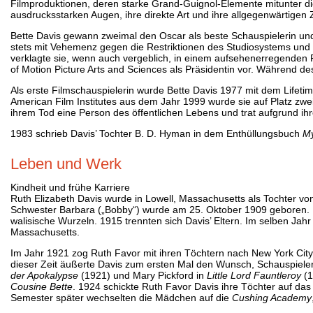
Filmproduktionen, deren starke Grand-Guignol-Elemente mitunter di
ausdrucksstarken Augen, ihre direkte Art und ihre allgegenwärtigen 
Bette Davis gewann zweimal den Oscar als beste Schauspielerin und 
stets mit Vehemenz gegen die Restriktionen des Studiosystems und 
verklagte sie, wenn auch vergeblich, in einem aufsehenerregenden P
of Motion Picture Arts and Sciences als Präsidentin vor. Während d
Als erste Filmschauspielerin wurde Bette Davis 1977 mit dem Lifeti
American Film Institutes aus dem Jahr 1999 wurde sie auf Platz zwei
ihrem Tod eine Person des öffentlichen Lebens und trat aufgrund ihr
1983 schrieb Davis’ Tochter B. D. Hyman in dem Enthüllungsbuch
My
Leben und Werk
Kindheit und frühe Karriere
Ruth Elizabeth Davis wurde in Lowell, Massachusetts als Tochter vo
Schwester Barbara („Bobby“) wurde am 25. Oktober 1909 geboren. D
walisische Wurzeln. 1915 trennten sich Davis’ Eltern. Im selben Jah
Massachusetts.
Im Jahr 1921 zog Ruth Favor mit ihren Töchtern nach New York City, 
dieser Zeit äußerte Davis zum ersten Mal den Wunsch, Schauspieleri
der Apokalypse
(1921) und Mary Pickford in
Little Lord Fauntleroy
(1
Cousine Bette
. 1924 schickte Ruth Favor Davis ihre Töchter auf da
Semester später wechselten die Mädchen auf die
Cushing Academy