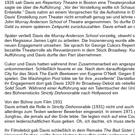
1926 sah Davis am
Repertory Theatre
in Boston eine Theaterproduk
sagte sie über die Aufführung: „Vor der Vorstellung wollte ich Sch
Entwistle.“ Davis nahm an einem Vorsprechen für die Aufnahme in 
Davis’ Einstellung zum Theater nicht ernsthaft genug sei und lehnte
John Murray Anderson School of Theatre
angenommen. So durfte Da
Geld zu einem späteren Zeitpunkt zurückzuzahlen. Davis erhielt an
Später verließ Davis die
Murray Anderson School
vorzeitig, obwohl 
den Regisseur James Light zu arbeiten. Die Inszenierung wurde al
neuen Engagement umsehen. Sie sprach für George Cukors Repertoire
bezahlte Theaterrolle als Revuetänzerin in dem Stück
Broadway
. Ku
Aufführung und Davis durfte den Part übernehmen.
Cukor und Davis hatten während ihrer Zusammenarbeit ein angespannt
unkommentiert. Schließlich feuerte er sie. Nach dem darauffolge
City für das Stück
The Earth Beetween
von Eugene O’Neill. Gegen En
spielen. Die
Washington Post
lobte sie für ihre „exzellente“ Darste
ihr Engagement dort gab Davis 1929 ihr Broadway-Debüt als rebell
Solid South
. Während einer Aufführung war ein Talentsucher der Un
des Bühnenstücks
Strictly Dishonorable
nach Hollywood ein.
Von der Bühne zum Film 1931
Davis erhielt die Rolle in
Strictly Dishonorable
(1931) nicht und auch 
allerdings zum Testen weiterer Bewerber eingesetzt. In einem 1971 g
Jungfrau, die jemals auf der Erde lebte. Sie legten mich auf eine C
einen leidenschaftlichen Kuss geben. Oh, ich dachte, ich muss sterb
Ihr Filmdebüt gab Davis schließlich in dem Remake
The Bad Sister
(
Universal Studios, wollte ihren Vertrag daraufhin nicht verlängern