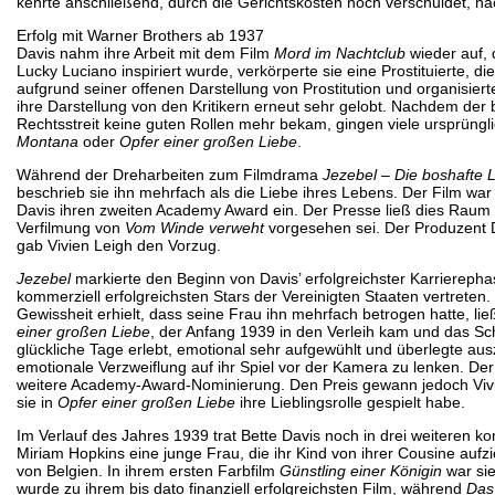
kehrte anschließend, durch die Gerichtskosten hoch verschuldet, n
Erfolg mit Warner Brothers ab 1937
Davis nahm ihre Arbeit mit dem Film
Mord im Nachtclub
wieder auf, 
Lucky Luciano inspiriert wurde, verkörperte sie eine Prostituierte, d
aufgrund seiner offenen Darstellung von Prostitution und organisie
ihre Darstellung von den Kritikern erneut sehr gelobt. Nachdem der 
Rechtsstreit keine guten Rollen mehr bekam, gingen viele ursprüngli
Montana
oder
Opfer einer großen Liebe
.
Während der Dreharbeiten zum Filmdrama
Jezebel – Die boshafte 
beschrieb sie ihn mehrfach als die Liebe ihres Lebens. Der Film wa
Davis ihren zweiten Academy Award ein. Der Presse ließ dies Raum f
Verfilmung von
Vom Winde verweht
vorgesehen sei. Der Produzent D
gab Vivien Leigh den Vorzug.
Jezebel
markierte den Beginn von Davis’ erfolgreichster Karrierepha
kommerziell erfolgreichsten Stars der Vereinigten Staaten vertreten
Gewissheit erhielt, dass seine Frau ihn mehrfach betrogen hatte, l
einer großen Liebe
, der Anfang 1939 in den Verleih kam und das Sch
glückliche Tage erlebt, emotional sehr aufgewühlt und überlegte aus
emotionale Verzweiflung auf ihr Spiel vor der Kamera zu lenken. Der
weitere Academy-Award-Nominierung. Den Preis gewann jedoch Vivien
sie in
Opfer einer großen Liebe
ihre Lieblingsrolle gespielt habe.
Im Verlauf des Jahres 1939 trat Bette Davis noch in drei weiteren ko
Miriam Hopkins eine junge Frau, die ihr Kind von ihrer Cousine aufz
von Belgien. In ihrem ersten Farbfilm
Günstling einer Königin
war sie
wurde zu ihrem bis dato finanziell erfolgreichsten Film, während
Das