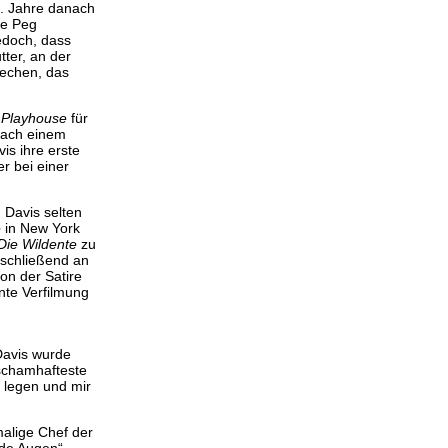
e. Jahre danach
ie Peg
jedoch, dass
tter, an der
echen, das
 Playhouse
für
nach einem
is ihre erste
er bei einer
 Davis selten
e
in New York
Die Wildente
zu
nschließend an
von der Satire
nte Verfilmung
Davis wurde
 schamhafteste
h legen und mir
malige Chef der
nde Augen“