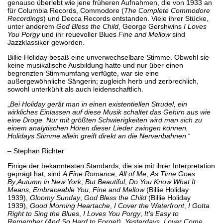
genauso überlebt wie jene früheren Aufnahmen, die von 1933 an
für Columbia Records, Commodore (
The Complete Commodore
Recordings
) und Decca Records entstanden. Viele ihrer Stücke,
unter anderem
God Bless the Child
, George Gershwins
I Loves
You Porgy
und ihr reuevoller Blues
Fine and Mellow
sind
Jazzklassiker geworden.
Billie Holiday besaß eine unverwechselbare Stimme. Obwohl sie
keine musikalische Ausbildung hatte und nur über einen
begrenzten Stimmumfang verfügte, war sie eine
außergewöhnliche Sängerin; zugleich herb und zerbrechlich,
sowohl unterkühlt als auch leidenschaftlich.
„
Bei Holiday gerät man in einen existentiellen Strudel, ein
wirkliches Einlassen auf diese Musik schaltet das Gehirn aus wie
eine Droge. Nur mit größten Schwierigkeiten wird man sich zu
einem analytischen Hören dieser Lieder zwingen können,
Holidays Stimme allein greift direkt an die Nervenbahnen.
“
– Stephan Richter
Einige der bekanntesten Standards, die sie mit ihrer Interpretation
geprägt hat, sind
A Fine Romance
,
All of Me
,
As Time Goes
By
,
Autumn in New York
,
But Beautiful
,
Do You Know What It
Means
,
Embraceable You
,
Fine and Mellow
(Billie Holiday
1939),
Gloomy Sunday
,
God Bless the Child
(Billie Holiday
1939),
Good Morning Heartache
,
I Cover the Waterfront
,
I Gotta
Right to Sing the Blues
,
I Loves You Porgy
,
It’s Easy to
Remember (And So Hard to Forget)
,
Yesterdays
,
Lover Come