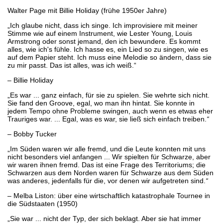
Walter Page mit Billie Holiday (frühe 1950er Jahre)
„Ich glaube nicht, dass ich singe. Ich improvisiere mit meiner
Stimme wie auf einem Instrument, wie Lester Young, Louis
Armstrong oder sonst jemand, den ich bewundere. Es kommt
alles, wie ich's fühle. Ich hasse es, ein Lied so zu singen, wie es
auf dem Papier steht. Ich muss eine Melodie so ändern, dass sie
zu mir passt. Das ist alles, was ich weiß.“
– Billie Holiday
„Es war ... ganz einfach, für sie zu spielen. Sie wehrte sich nicht.
Sie fand den Groove, egal, wo man ihn hintat. Sie konnte in
jedem Tempo ohne Probleme swingen, auch wenn es etwas eher
Trauriges war. ... Egal, was es war, sie ließ sich einfach treiben.
“
– Bobby Tucker
„Im Süden waren wir alle fremd, und die Leute konnten mit uns
nicht besonders viel anfangen ... Wir spielten für Schwarze, aber
wir waren ihnen fremd. Das ist eine Frage des Territoriums; die
Schwarzen aus dem Norden waren für Schwarze aus dem Süden
was anderes, jedenfalls für die, vor denen wir aufgetreten sind.
“
– Melba Liston: über eine wirtschaftlich katastrophale Tournee in
die Südstaaten (1950)
„Sie war ... nicht der Typ, der sich beklagt. Aber sie hat immer