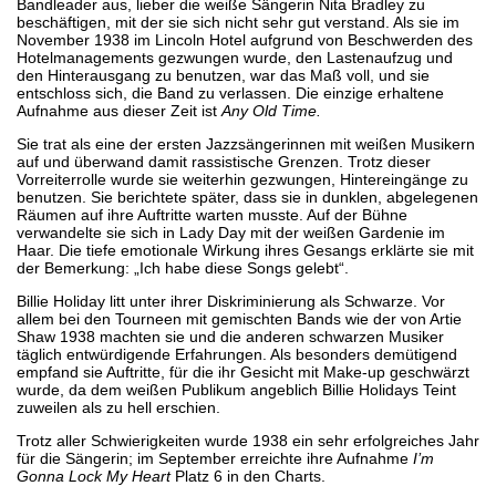
Bandleader aus, lieber die weiße Sängerin Nita Bradley zu
beschäftigen, mit der sie sich nicht sehr gut verstand. Als sie im
November 1938 im Lincoln Hotel aufgrund von Beschwerden des
Hotelmanagements gezwungen wurde, den Lastenaufzug und
den Hinterausgang zu benutzen, war das Maß voll, und sie
entschloss sich, die Band zu verlassen. Die einzige erhaltene
Aufnahme aus dieser Zeit ist
Any Old Time.
Sie trat als eine der ersten Jazzsängerinnen mit weißen Musikern
auf und überwand damit rassistische Grenzen. Trotz dieser
Vorreiterrolle wurde sie weiterhin gezwungen, Hintereingänge zu
benutzen. Sie berichtete später, dass sie in dunklen, abgelegenen
Räumen auf ihre Auftritte warten musste. Auf der Bühne
verwandelte sie sich in Lady Day mit der weißen Gardenie im
Haar. Die tiefe emotionale Wirkung ihres Gesangs erklärte sie mit
der Bemerkung: „Ich habe diese Songs gelebt“.
Billie Holiday litt unter ihrer Diskriminierung als Schwarze. Vor
allem bei den Tourneen mit gemischten Bands wie der von Artie
Shaw 1938 machten sie und die anderen schwarzen Musiker
täglich entwürdigende Erfahrungen. Als besonders demütigend
empfand sie Auftritte, für die ihr Gesicht mit Make-up geschwärzt
wurde, da dem weißen Publikum angeblich Billie Holidays Teint
zuweilen als zu hell erschien.
Trotz aller Schwierigkeiten wurde 1938 ein sehr erfolgreiches Jahr
für die Sängerin; im September erreichte ihre Aufnahme
I’m
Gonna Lock My Heart
Platz 6 in den Charts.