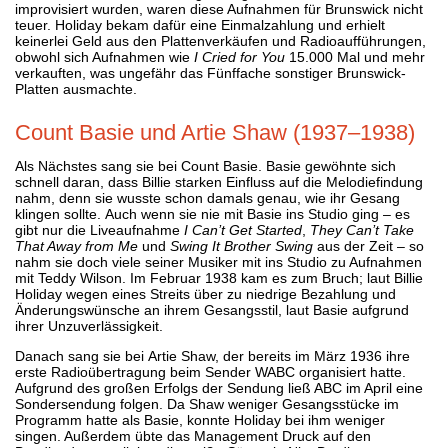
improvisiert wurden, waren diese Aufnahmen für Brunswick nicht
teuer. Holiday bekam dafür eine Einmalzahlung und erhielt
keinerlei Geld aus den Plattenverkäufen und Radioaufführungen,
obwohl sich Aufnahmen wie
I Cried for You
15.000 Mal und mehr
verkauften, was ungefähr das Fünffache sonstiger Brunswick-
Platten ausmachte.
Count Basie und Artie Shaw (1937–1938)
Als Nächstes sang sie bei Count Basie. Basie gewöhnte sich
schnell daran, dass Billie starken Einfluss auf die Melodiefindung
nahm, denn sie wusste schon damals genau, wie ihr Gesang
klingen sollte. Auch wenn sie nie mit Basie ins Studio ging – es
gibt nur die Liveaufnahme
I Can’t Get Started
,
They Can’t Take
That Away from Me
und
Swing It Brother Swing
aus der Zeit – so
nahm sie doch viele seiner Musiker mit ins Studio zu Aufnahmen
mit Teddy Wilson. Im Februar 1938 kam es zum Bruch; laut Billie
Holiday wegen eines Streits über zu niedrige Bezahlung und
Änderungswünsche an ihrem Gesangsstil, laut Basie aufgrund
ihrer Unzuverlässigkeit.
Danach sang sie bei Artie Shaw, der bereits im März 1936 ihre
erste Radioübertragung beim Sender WABC organisiert hatte.
Aufgrund des großen Erfolgs der Sendung ließ ABC im April eine
Sondersendung folgen. Da Shaw weniger Gesangsstücke im
Programm hatte als Basie, konnte Holiday bei ihm weniger
singen. Außerdem übte das Management Druck auf den