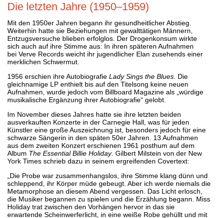
Die letzten Jahre (1950–1959)
Mit den 1950er Jahren begann ihr gesundheitlicher Abstieg.
Weiterhin hatte sie Beziehungen mit gewalttätigen Männern,
Entzugsversuche blieben erfolglos. Der Drogenkonsum wirkte
sich auch auf ihre Stimme aus: In ihren späteren Aufnahmen
bei Verve Records weicht ihr jugendlicher Elan zusehends einer
merklichen Schwermut.
1956 erschien ihre Autobiografie
Lady Sings the Blues.
Die
gleichnamige LP enthielt bis auf den Titelsong keine neuen
Aufnahmen, wurde jedoch vom Billboard Magazine als „würdige
musikalische Ergänzung ihrer Autobiografie“ gelobt.
Im November dieses Jahres hatte sie ihre letzten beiden
ausverkauften Konzerte in der Carnegie Hall, was für jeden
Künstler eine große Auszeichnung ist, besonders jedoch für eine
schwarze Sängerin in den späten 50er Jahren. 13 Aufnahmen
aus dem zweiten Konzert erschienen 1961 posthum auf dem
Album
The Essential Billie Holiday
. Gilbert Milstein von der New
York Times schrieb dazu in seinem ergreifenden Covertext:
„Die Probe war zusammenhangslos, ihre Stimme klang dünn und
schleppend, ihr Körper müde gebeugt. Aber ich werde niemals die
Metamorphose an diesem Abend vergessen. Das Licht erlosch,
die Musiker begannen zu spielen und die Erzählung begann. Miss
Holiday trat zwischen den Vorhängen hervor in das sie
erwartende Scheinwerferlicht, in eine weiße Robe gehüllt und mit