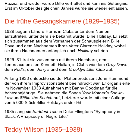
Razzia, und wieder wurde Billie verhaftet und kam ins Gefängnis.
Erst im Oktober des gleichen Jahres wurde sie wieder entlassen.
Die frühe Gesangskarriere (1929–1935)
1929 begann Elinore Harris in Clubs unter dem Namen
aufzutreten, unter dem sie bekannt wurde: Billie Holiday. Er setzt
sich zusammen aus dem Vornamen der Schauspielerin Billie
Dove und dem Nachnamen ihres Vater Clarence Holiday, wobei
sie ihren Nachnamen anfänglich noch
Halliday
schrieb.
1929–31 trat sie zusammen mit ihrem Nachbarn, dem
Tenorsaxofonisten Kenneth Hollan, in Clubs wie dem
Grey Dawn
,
dem
Pod’s
, dem
Jerry’s
und dem
Brooklyn Elks’ Club
auf.
Anfang 1933 entdeckte sie der Plattenproduzent John Hammond,
der von ihrem Improvistionstalent beeindruckt war. Er organisierte
im November 1933 Aufnahmen mit Benny Goodman für die
Achtzehnjährige. Sie nahmen die Songs
Your Mother’s Son-In-
Law
und
Riffin’ the Scotch
auf; Letzterer wurde mit einer Auflage
von 5.000 Stück Billie Holidays erster Hit.
1935 sang sie
Saddest Tale
in Duke Ellingtons "Symphony in
Black: A Rhapsody of Negro Life."
Teddy Wilson (1935–1938)