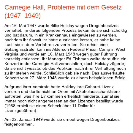
Carnegie Hall, Probleme mit dem Gesetz
(1947–1949)
Am 16. Mai 1947 wurde Billie Holiday wegen Drogenbesitzes
verhaftet. Im darauffolgenden Prozess bekannte sie sich schuldig
und bat darum, in ein Krankenhaus eingewiesen zu werden,
nachdem ihr Anwalt ihr hatte ausrichten lassen, er habe keine
Lust, sie in dem Verfahren zu vertreten. Sie erhielt eine
Gefängnisstrafe, kam ins Alderson Federal Prison Camp in West
Virginia und wurde am 16. März 1948 wegen guter Führung
vorzeitig entlassen. Ihr Manager Ed Fishman wollte daraufhin ein
Konzert in der Carnegie Hall veranstalten, doch Holiday zögerte,
da sie nicht wusste, ob das Publikum nach ihrer Verhaftung noch
zu ihr stehen würde. Schließlich gab sie nach. Das ausverkaufte
Konzert vom 27. März 1948 wurde zu einem beispiellosen Erfolg.
Aufgrund ihrer Vorstrafe hatte Holiday ihre Cabaret-Lizenz
verloren und durfte nicht an Orten mit Alkoholausschanklizenz
auftreten, was ihre Einkommen erheblich minderte, zumal sie
immer noch nicht angemessen an den Lizenzen beteiligt wurde
(1958 erhielt sie einen Scheck über 11 Dollar für
Lizenzgebühren).
Am 22. Januar 1949 wurde sie erneut wegen Drogenbesitzes
festgenommen.