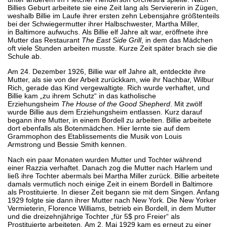
Billies Geburt arbeitete sie eine Zeit lang als Serviererin in Zügen,
weshalb Billie im Laufe ihrer ersten zehn Lebensjahre größtenteils
bei der Schwiegermutter ihrer Halbschwester, Martha Miller,
in Baltimore aufwuchs. Als Billie elf Jahre alt war, eröffnete ihre
Mutter das Restaurant
The East Side Grill
, in dem das Mädchen
oft viele Stunden arbeiten musste. Kurze Zeit später brach sie die
Schule ab.
Am 24. Dezember 1926, Billie war elf Jahre alt, entdeckte ihre
Mutter, als sie von der Arbeit zurückkam, wie ihr Nachbar, Wilbur
Rich, gerade das Kind vergewaltigte. Rich wurde verhaftet, und
Billie kam „zu ihrem Schutz“ in das katholische
Erziehungsheim
The House of the Good Shepherd
. Mit zwölf
wurde Billie aus dem Erziehungsheim entlassen. Kurz darauf
begann ihre Mutter, in einem Bordell zu arbeiten. Billie arbeitete
dort ebenfalls als Botenmädchen. Hier lernte sie auf dem
Grammophon des Etablissements die Musik von Louis
Armstrong und Bessie Smith kennen.
Nach ein paar Monaten wurden Mutter und Tochter während
einer Razzia verhaftet. Danach zog die Mutter nach Harlem und
ließ ihre Tochter abermals bei Martha Miller zurück. Billie arbeitete
damals vermutlich noch einige Zeit in einem Bordell in Baltimore
als Prostituierte. In dieser Zeit begann sie mit dem Singen. Anfang
1929 folgte sie dann ihrer Mutter nach New York. Die New Yorker
Vermieterin, Florence Williams, betrieb ein Bordell, in dem Mutter
und die dreizehnjährige Tochter „für 5$ pro Freier“ als
Prostituierte arbeiteten. Am 2. Mai 1929 kam es erneut zu einer