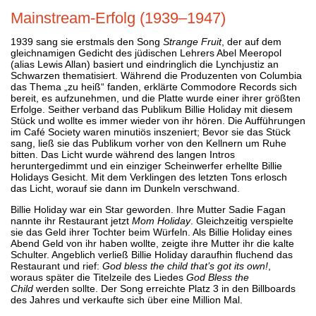
Mainstream-Erfolg (1939–1947)
1939 sang sie erstmals den Song
Strange Fruit
, der auf dem
gleichnamigen Gedicht des jüdischen Lehrers Abel Meeropol
(alias Lewis Allan) basiert und eindringlich die Lynchjustiz an
Schwarzen thematisiert. Während die Produzenten von Columbia
das Thema „zu heiß“ fanden, erklärte Commodore Records sich
bereit, es aufzunehmen, und die Platte wurde einer ihrer größten
Erfolge. Seither verband das Publikum Billie Holiday mit diesem
Stück und wollte es immer wieder von ihr hören. Die Aufführungen
im Café Society waren minutiös inszeniert; Bevor sie das Stück
sang, ließ sie das Publikum vorher von den Kellnern um Ruhe
bitten. Das Licht wurde während des langen Intros
heruntergedimmt und ein einziger Scheinwerfer erhellte Billie
Holidays Gesicht. Mit dem Verklingen des letzten Tons erlosch
das Licht, worauf sie dann im Dunkeln verschwand.
Billie Holiday war ein Star geworden. Ihre Mutter Sadie Fagan
nannte ihr Restaurant jetzt
Mom Holiday
. Gleichzeitig verspielte
sie das Geld ihrer Tochter beim Würfeln. Als Billie Holiday eines
Abend Geld von ihr haben wollte, zeigte ihre Mutter ihr die kalte
Schulter. Angeblich verließ Billie Holiday daraufhin fluchend das
Restaurant und rief:
God bless the child that’s got its own!
,
woraus später die Titelzeile des Liedes
God Bless the
Child
werden sollte. Der Song erreichte Platz 3 in den Billboards
des Jahres und verkaufte sich über eine Million Mal.