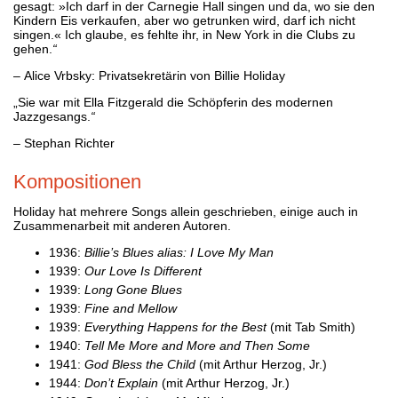
gesagt: »Ich darf in der Carnegie Hall singen und da, wo sie den
Kindern Eis verkaufen, aber wo getrunken wird, darf ich nicht
singen.« Ich glaube, es fehlte ihr, in New York in die Clubs zu
gehen.
“
– Alice Vrbsky: Privatsekretärin von Billie Holiday
„Sie war mit Ella Fitzgerald die Schöpferin des modernen
Jazzgesangs.
“
– Stephan Richter
Kompositionen
Holiday hat mehrere Songs allein geschrieben, einige auch in
Zusammenarbeit mit anderen Autoren.
1936:
Billie’s Blues alias: I Love My Man
1939:
Our Love Is Different
1939:
Long Gone Blues
1939:
Fine and Mellow
1939:
Everything Happens for the Best
(mit Tab Smith)
1940:
Tell Me More and More and Then Some
1941:
God Bless the Child
(mit Arthur Herzog, Jr.)
1944:
Don’t Explain
(mit Arthur Herzog, Jr.)