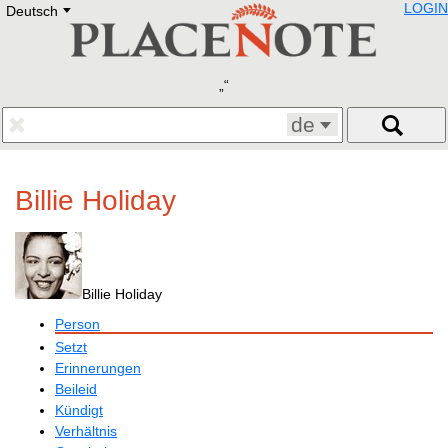
LOGIN
Deutsch
Deutsch
E
English
Русский
Lietuvių
Latviešu
Francais
de
Polski
Hebrew
Український
Billie Holiday
Eestikeelne
Billie Holiday
Person
Setzt
Erinnerungen
Beileid
Kündigt
Verhältnis