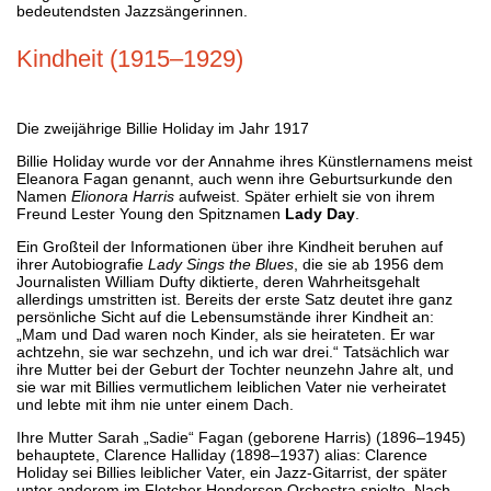
bedeutendsten Jazzsängerinnen.
Kindheit (1915–1929)
Die zweijährige Billie Holiday im Jahr 1917
Billie Holiday wurde vor der Annahme ihres Künstlernamens meist
Eleanora Fagan genannt, auch wenn ihre Geburtsurkunde den
Namen
Elionora Harris
aufweist. Später erhielt sie von ihrem
Freund Lester Young den Spitznamen
Lady Day
.
Ein Großteil der Informationen über ihre Kindheit beruhen auf
ihrer Autobiografie
Lady Sings the Blues
, die sie ab 1956 dem
Journalisten William Dufty diktierte, deren Wahrheitsgehalt
allerdings umstritten ist. Bereits der erste Satz deutet ihre ganz
persönliche Sicht auf die Lebensumstände ihrer Kindheit an:
„Mam und Dad waren noch Kinder, als sie heirateten. Er war
achtzehn, sie war sechzehn, und ich war drei.“ Tatsächlich war
ihre Mutter bei der Geburt der Tochter neunzehn Jahre alt, und
sie war mit Billies vermutlichem leiblichen Vater nie verheiratet
und lebte mit ihm nie unter einem Dach.
Ihre Mutter Sarah „Sadie“ Fagan (geborene Harris) (1896–1945)
behauptete, Clarence Halliday (1898–1937) alias: Clarence
Holiday sei Billies leiblicher Vater, ein Jazz-Gitarrist, der später
unter anderem im Fletcher Henderson Orchestra spielte. Nach