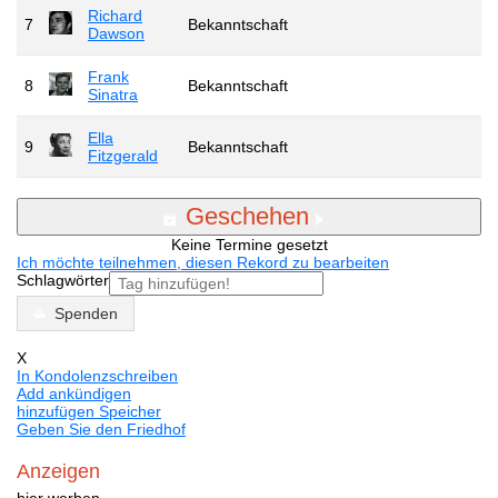
Richard
7
Bekanntschaft
Dawson
Frank
8
Bekanntschaft
Sinatra
Ella
9
Bekanntschaft
Fitzgerald
Geschehen
Keine Termine gesetzt
Ich möchte teilnehmen, diesen Rekord zu bearbeiten
Schlagwörter
Spenden
X
In Kondolenzschreiben
Add ankündigen
hinzufügen Speicher
Geben Sie den Friedhof
Anzeigen
hier werben