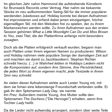
Im gleichen Jahr nahm Hammond die aufstrebende Künstlerin
für Brunswick Records unter Vertrag. Hier nahm sie bekannte
Stücke im neu aufkommenden Swing-Stil für die immer populärer
werdenden Jukeboxes auf. Holiday konnte bei diesen Aufnahmen
frei improvisieren und erfand dabei jenen einzigartigen, höchst
eigenwilligen Stil, mit den Melodien frei zu spielen, der zu ihrem
Markenzeichen werden sollte. Zu ihren Aufnahmen aus der ersten
Session gehörten
What a Little Moonlight Can Do
und
Miss Brown
to You
, zwei Titel, die der Plattenfirma anfangs nicht besonders
zusagten.
Doch als die Platten erfolgreich verkauft wurden, begann man
auch Platten unter ihrem eigenen Namen zu produzieren. Wilson
und Holiday nahmen viele populäre Songs der damaligen Zeit auf
und machten sie damit zu Jazzklassikern. Stephan Richter
schreibt hierzu:
(...) in Wahrheit lebten in Holidays Liedern nicht
die Komponisten auf, sondern ihre Stimme, ihre Persönlichkeit,
die jedes Wort zu ihrem eigenen macht, jede Textzeile in ihrem
Sinn neu schreibt.
An vielen dieser Aufnahmen wirkte auch Lester Young mit, mit
dem sie fortan eine lebenslange Freundschaft verbinden sollte. Er
gab ihr den Spitznamen
Lady Day
, sie nannte
ihn
Prez.
Außerdem meinte Young, ihre Mutter sollte den
Spitznamen
The Duchess
("Die Herzogin") erhalten, wenn ihre
Tochter
Lady
heißt.
Da die Lieder nicht aufwendig arrangiert, sondern über weite Teile