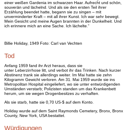
einer weißen Gardenia im schwarzen Haar. Aufrecht und schön,
souverän und lächelnd. Und als sie den ersten Teil ihrer
Erzählung beendet hatte, begann sie zu singen – mit
unverminderter Kraft – mit all ihrer Kunst. Ich war sehr bewegt.
Mein Gesicht und meine Augen brannten in der Dunkelheit. Und
ich erinnere mich an eine Sache. Ich lächelte.“
Billie Holiday, 1949 Foto: Carl van Vechten
Tod
Anfang 1959 fand ihr Arzt heraus, dass sie
unter Leberzirrhose litt, und verbot ihr das Trinken. Nach kurzer
Abstinenz trank sie allerdings weiter. Im Mai hatte sie zehn
Kilogramm Gewicht verloren. Am 31. Mai 1959 wurde sie ins
Metropolitan Hospital eingeliefert, wo sie unter entwürdigenden
Umständen verstarb; Polizisten standen um das Krankenbett
herum, um sie wegen Drogenbesitzes zu verhaften.
Als sie starb, hatte sie 0,70 US-$ auf dem Konto.
Holiday wurde auf dem Saint Raymonds Cemetery, Bronx, Bronx
County, New York, USA bestattet.
Würdigungen