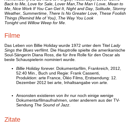
Back to Me
,
Love for Sale
,
Lover Man
,
The Man I Love
,
Mean to
Me
,
Nice Work If You Can Get It
,
Night and Day
,
Solitude
,
Stormy
Weather
,
Summertime
,
There Is No Greater Love
,
These Foolish
Things (Remind Me of You)
,
The Way You Look
Tonight
und
Willow Weep for Me
.
Filme
Das Leben von Billie Holiday wurde 1972 unter dem Titel
Lady
Sings the Blues
verfilmt. Die Hauptrolle spielte die amerikanische
Soul-Sängerin Diana Ross, die für ihre Rolle für den Oscar als
beste Schauspielerin nominiert wurde.
Billie Holiday forever.
Dokumentarfilm, Frankreich, 2012,
52:40 Min., Buch und Regie: Frank Cassenti,
Produktion: arte France, Oléo Films, Erstsendung: 12.
Dezember 2012 bei arte, Inhaltsangabe von arte.
Ansonsten existieren von ihr nur noch einige wenige
Dokumentarfilmaufnahmen, unter anderem aus der TV-
Sendung
The Sound of Jazz
.
Zitate