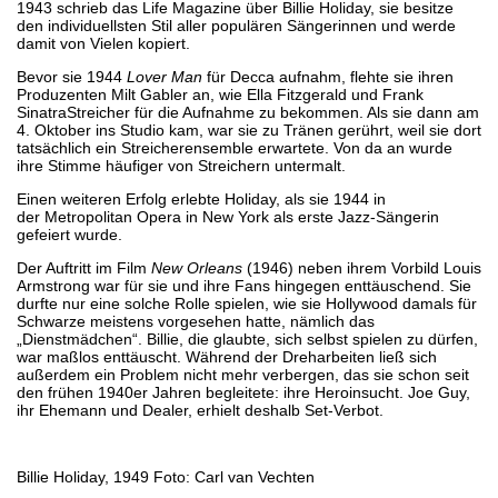
1943 schrieb das Life Magazine über Billie Holiday, sie besitze
den individuellsten Stil aller populären Sängerinnen und werde
damit von Vielen kopiert.
Bevor sie 1944
Lover Man
für Decca aufnahm, flehte sie ihren
Produzenten Milt Gabler an, wie Ella Fitzgerald und Frank
SinatraStreicher für die Aufnahme zu bekommen. Als sie dann am
4. Oktober ins Studio kam, war sie zu Tränen gerührt, weil sie dort
tatsächlich ein Streicherensemble erwartete. Von da an wurde
ihre Stimme häufiger von Streichern untermalt.
Einen weiteren Erfolg erlebte Holiday, als sie 1944 in
der Metropolitan Opera in New York als erste Jazz-Sängerin
gefeiert wurde.
Der Auftritt im Film
New Orleans
(1946) neben ihrem Vorbild Louis
Armstrong war für sie und ihre Fans hingegen enttäuschend. Sie
durfte nur eine solche Rolle spielen, wie sie Hollywood damals für
Schwarze meistens vorgesehen hatte, nämlich das
„Dienstmädchen“. Billie, die glaubte, sich selbst spielen zu dürfen,
war maßlos enttäuscht. Während der Dreharbeiten ließ sich
außerdem ein Problem nicht mehr verbergen, das sie schon seit
den frühen 1940er Jahren begleitete: ihre Heroinsucht. Joe Guy,
ihr Ehemann und Dealer, erhielt deshalb Set-Verbot.
Billie Holiday, 1949 Foto: Carl van Vechten