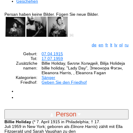
Geschehen
Persan haben keine Bilder. Fügen Sie neue Bilder.
de
en
fr
lt
lv
pl
ru
Geburt:
07.04.1915
Tot:
17.07.1959
Zusätzliche
Billie Holiday, Билли Холидей, Bilija Holideja
namen:
billie holiday, "Lady Day", Элеонора Фэгэн,
Eleanora Harris, , Eleanora Fagan
Kategorien:
Sänger
Friedhof:
Geben Sie den Friedhof
Person
Billie Holiday
(* 7. April 1915 in Philadelphia; † 17.
Juli 1959 in New York; geboren als
Elinore Harris
) zählt mit Ella
Fitzgerald und Sarah Vaughan zu den