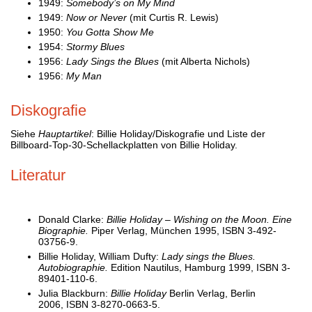
1949:
Somebody’s on My Mind
1949:
Now or Never
(mit Curtis R. Lewis)
1950:
You Gotta Show Me
1954:
Stormy Blues
1956:
Lady Sings the Blues
(mit Alberta Nichols)
1956:
My Man
Diskografie
Siehe
Hauptartikel
: Billie Holiday/Diskografie und Liste der
Billboard-Top-30-Schellackplatten von Billie Holiday.
Literatur
Donald Clarke:
Billie Holiday – Wishing on the Moon. Eine
Biographie.
Piper Verlag, München 1995, ISBN 3-492-
03756-9.
Billie Holiday, William Dufty:
Lady sings the Blues.
Autobiographie.
Edition Nautilus, Hamburg 1999, ISBN 3-
89401-110-6.
Julia Blackburn:
Billie Holiday
Berlin Verlag, Berlin
2006, ISBN 3-8270-0663-5.