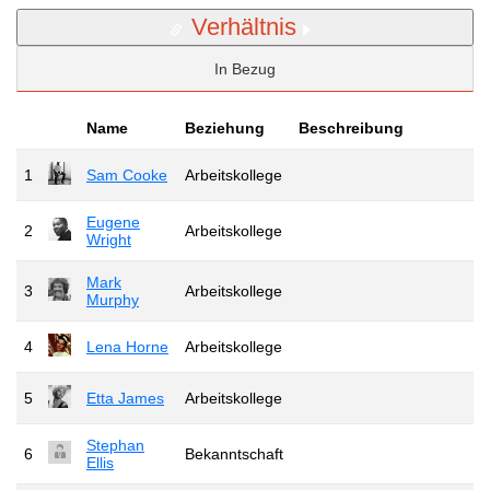
Verhältnis
In Bezug
Name
Beziehung
Beschreibung
1
Sam Cooke
Arbeitskollege
Eugene
2
Arbeitskollege
Wright
Mark
3
Arbeitskollege
Murphy
4
Lena Horne
Arbeitskollege
5
Etta James
Arbeitskollege
Stephan
6
Bekanntschaft
Ellis