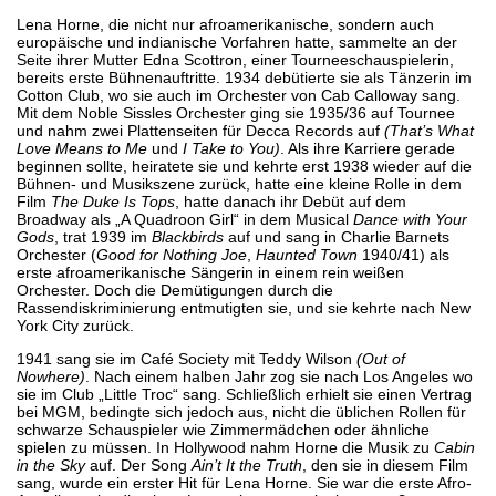
Lena Horne, die nicht nur afroamerikanische, sondern auch
europäische und indianische Vorfahren hatte, sammelte an der
Seite ihrer Mutter Edna Scottron, einer Tourneeschauspielerin,
bereits erste Bühnenauftritte. 1934 debütierte sie als Tänzerin im
Cotton Club, wo sie auch im Orchester von Cab Calloway sang.
Mit dem Noble Sissles Orchester ging sie 1935/36 auf Tournee
und nahm zwei Plattenseiten für Decca Records auf
(That’s What
Love Means to Me
und
I Take to You)
. Als ihre Karriere gerade
beginnen sollte, heiratete sie und kehrte erst 1938 wieder auf die
Bühnen- und Musikszene zurück, hatte eine kleine Rolle in dem
Film
The Duke Is Tops
, hatte danach ihr Debüt auf dem
Broadway als „A Quadroon Girl“ in dem Musical
Dance with Your
Gods
, trat 1939 im
Blackbirds
auf und sang in Charlie Barnets
Orchester (
Good for Nothing Joe
,
Haunted Town
1940/41) als
erste afroamerikanische Sängerin in einem rein weißen
Orchester. Doch die Demütigungen durch die
Rassendiskriminierung entmutigten sie, und sie kehrte nach New
York City zurück.
1941 sang sie im Café Society mit Teddy Wilson
(Out of
Nowhere)
. Nach einem halben Jahr zog sie nach Los Angeles wo
sie im Club „Little Troc“ sang. Schließlich erhielt sie einen Vertrag
bei MGM, bedingte sich jedoch aus, nicht die üblichen Rollen für
schwarze Schauspieler wie Zimmermädchen oder ähnliche
spielen zu müssen. In Hollywood nahm Horne die Musik zu
Cabin
in the Sky
auf. Der Song
Ain’t It the Truth
, den sie in diesem Film
sang, wurde ein erster Hit für Lena Horne. Sie war die erste Afro-