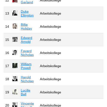
12
Arbeitskollege
Garland
Duke
13
Arbeitskollege
Ellington
Billie
14
Arbeitskollege
Holiday
Edward
15
Arbeitskollege
Arnold
Fayard
16
Arbeitskollege
Nicholas
William
17
Arbeitskollege
Powell
Harold
18
Arbeitskollege
Nicholas
Lucille
19
Arbeitskollege
Ball
Vincente
20
Arbeitskollege