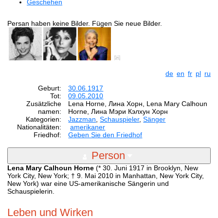
Geschehen
Persan haben keine Bilder. Fügen Sie neue Bilder.
de
en
fr
pl
ru
Geburt:
30.06.1917
Tot:
09.05.2010
Zusätzliche
Lena Horne, Лина Хорн, Lena Mary Calhoun
namen:
Horne, Лина Мэри Кэлхун Хорн
Kategorien:
Jazzman
,
Schauspieler
,
Sänger
Nationalitäten:
amerikaner
Friedhof:
Geben Sie den Friedhof
Person
Lena Mary Calhoun Horne
(* 30. Juni 1917 in Brooklyn, New
York City, New York; † 9. Mai 2010 in Manhattan, New York City,
New York) war eine US-amerikanische Sängerin und
Schauspielerin.
Leben und Wirken