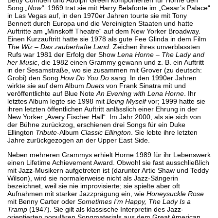
Song
„Now“
. 1969 trat sie mit Harry Belafonte im „Cesar’s Palace“
in Las Vegas auf, in den 1970er Jahren tourte sie mit Tony
Bennett durch Europa und die Vereinigten Staaten und hatte
Auftritte am „Minskoff Theatre“ auf dem New Yorker Broadway.
Einen Kurzauftritt hatte sie 1978 als gute Fee Glinda in dem Film
The Wiz – Das zauberhafte Land
. Zeichen ihres unverblassten
Rufs war 1981 der Erfolg der Show
Lena Horne – The Lady and
her Music
, die 1982 einen Grammy gewann und z. B. ein Auftritt
in der Sesamstraße, wo sie zusammen mit Grover (zu deutsch:
Grobi) den Song
How Do You Do
sang. In den 1990er Jahren
wirkte sie auf dem Album
Duets
von Frank Sinatra mit und
veröffentlichte auf Blue Note
An Evening with Lena Horne
. Ihr
letztes Album legte sie 1998 mit
Being Myself
vor; 1999 hatte sie
ihren letzten öffentlichen Auftritt anlässlich einer Ehrung in der
New Yorker „Avery Fischer Hall“. Im Jahr 2000, als sie sich von
der Bühne zurückzog, erschienen drei Songs für ein Duke
Ellington
Tribute
-Album
Classic Ellington
. Sie lebte ihre letzten
Jahre zurückgezogen an der Upper East Side.
Neben mehreren Grammys erhielt Horne 1989 für ihr Lebenswerk
einen Lifetime Achievement Award. Obwohl sie fast ausschließlich
mit Jazz-Musikern aufgetreten ist (darunter Artie Shaw und Teddy
Wilson), wird sie normalerweise nicht als Jazz-Sängerin
bezeichnet, weil sie nie improvisierte; sie spielte aber oft
Aufnahmen mit starker Jazzprägung ein, wie
Honeysuckle Rose
mit Benny Carter oder
Sometimes I’m Happy, The Lady Is a
Tramp
(1947). Sie gilt als klassische Interpretin des Jazz-
orientierten populären Songmaterials aus dem Great American