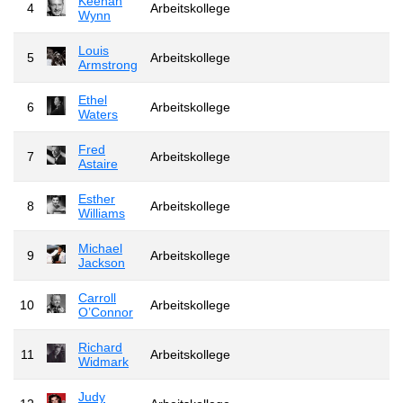
Keenan
4
Arbeitskollege
Wynn
Louis
5
Arbeitskollege
Armstrong
Ethel
6
Arbeitskollege
Waters
Fred
7
Arbeitskollege
Astaire
Esther
8
Arbeitskollege
Williams
Michael
9
Arbeitskollege
Jackson
Carroll
10
Arbeitskollege
O’Connor
Richard
11
Arbeitskollege
Widmark
Judy