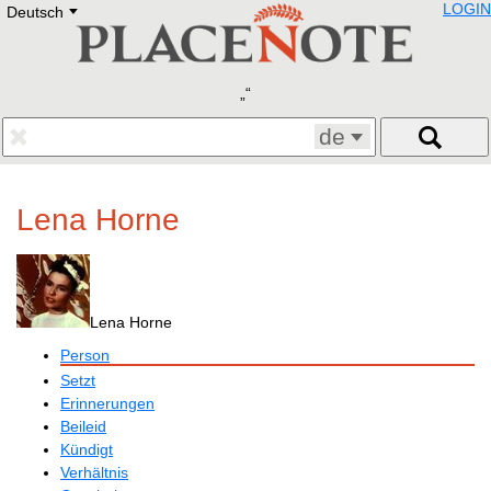
LOGIN
Deutsch
Deutsch
E
English
Русский
Lietuvių
Latviešu
Francais
de
Polski
Hebrew
Український
Lena Horne
Eestikeelne
Lena Horne
Person
Setzt
Erinnerungen
Beileid
Kündigt
Verhältnis