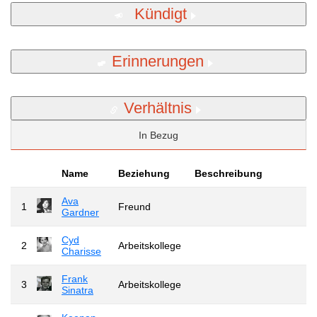
Kündigt
Erinnerungen
Verhältnis
In Bezug
Name
Beziehung
Beschreibung
Ava
1
Freund
Gardner
Cyd
2
Arbeitskollege
Charisse
Frank
3
Arbeitskollege
Sinatra