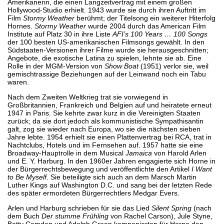
Amerikanerin, die einen Langzeitvertrag mit einem großen
Hollywood-Studio erhielt. 1943 wurde sie durch ihren Auftritt im
Film
Stormy Weather
berühmt; der Titelsong ein weiterer Hiterfolg
Hornes.
Stormy Weather
wurde 2004 durch das American Film
Institute auf Platz 30 in ihre Liste
AFI’s 100 Years … 100 Songs
der 100 besten US-amerikanischen Filmsongs gewählt. In den
Südstaaten-Versionen ihrer Filme wurde sie herausgeschnitten;
Angebote, die exotische Latina zu spielen, lehnte sie ab. Eine
Rolle in der MGM-Version von
Show Boat
(1951) verlor sie, weil
gemischtrassige Beziehungen auf der Leinwand noch ein Tabu
waren.
Nach dem Zweiten Weltkrieg trat sie vorwiegend in
Großbritannien, Frankreich und Belgien auf und heiratete erneut
1947 in Paris. Sie kehrte zwar kurz in die Vereinigten Staaten
zurück; da sie dort jedoch als kommunistische Sympathisantin
galt, zog sie wieder nach Europa, wo sie die nächsten sieben
Jahre lebte. 1954 erhielt sie einen Plattenvertrag bei RCA, trat in
Nachtclubs, Hotels und im Fernsehen auf. 1957 hatte sie eine
Broadway-Hauptrolle in dem Musical
Jamaica
von Harold Arlen
und E. Y. Harburg. In den 1960er Jahren engagierte sich Horne in
der Bürgerrechtsbewegung und veröffentlichte den Artikel
I Want
to Be Myself
. Sie beteiligte sich auch an dem Marsch Martin
Luther Kings auf Washington D.C. und sang bei der letzten Rede
des später ermordeten Bürgerrechtlers Medgar Evers.
Arlen und Harburg schrieben für sie das Lied
Silent Spring
(nach
dem Buch
Der stumme Frühling
von Rachel Carson), Jule Styne,
Betty Comden und Adolph Green komponierten für Horne den