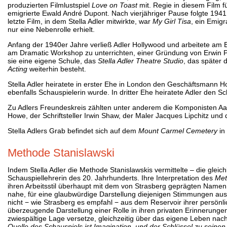
produzierten Filmlustspiel
Love on Toast
mit. Regie in diesem Film 
emigrierte Ewald André Dupont. Nach vierjähriger Pause folgte 194
letzte Film, in dem Stella Adler mitwirkte, war
My Girl Tisa
, ein Emig
nur eine Nebenrolle erhielt.
Anfang der 1940er Jahre verließ Adler Hollywood und arbeitete am
am Dramatic Workshop zu unterrichten, einer Gründung von Erwin P
sie eine eigene Schule, das
Stella Adler Theatre Studio
, das später
Acting
weiterhin besteht.
Stella Adler heiratete in erster Ehe in London den Geschäftsmann H
ebenfalls Schauspielerin wurde. In dritter Ehe heiratete Adler den Schr
Zu Adlers Freundeskreis zählten unter anderem die Komponisten Aaro
Howe, der Schriftsteller Irwin Shaw, der Maler Jacques Lipchitz und
Stella Adlers Grab befindet sich auf dem
Mount Carmel Cemetery
in
Methode Stanislawski
Indem Stella Adler die Methode Stanislawskis vermittelte – die gleic
Schauspiellehrerin des 20. Jahrhunderts. Ihre Interpretation des
Met
ihren Arbeitsstil überhaupt mit dem von Strasberg geprägten Name
nahe, für eine glaubwürdige Darstellung diejenigen Stimmungen aus
nicht − wie Strasberg es empfahl − aus dem Reservoir ihrer persönli
überzeugende Darstellung einer Rolle in ihren privaten Erinnerungen
zwiespältige Lage versetze, gleichzeitig über das eigene Leben na
Quelle des Schauspiels ist Imagination, und der Schlüssel zu seinen