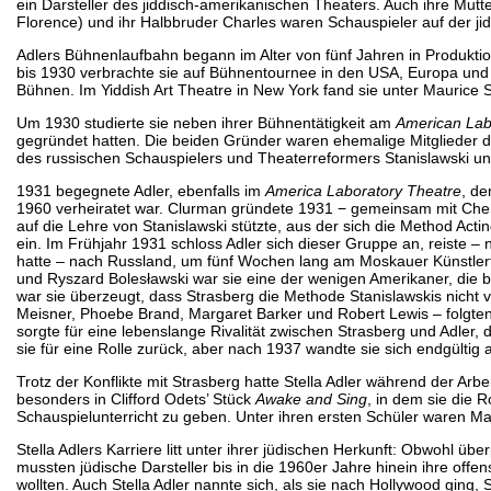
ein Darsteller des jiddisch-amerikanischen Theaters. Auch ihre Mutter
Florence) und ihr Halbbruder Charles waren Schauspieler auf der ji
Adlers Bühnenlaufbahn begann im Alter von fünf Jahren in Produktio
bis 1930 verbrachte sie auf Bühnentournee in den USA, Europa und S
Bühnen. Im Yiddish Art Theatre in New York fand sie unter Maurice
Um 1930 studierte sie neben ihrer Bühnentätigkeit am
American Lab
gegründet hatten. Die beiden Gründer waren ehemalige Mitglieder de
des russischen Schauspielers und Theaterreformers Stanislawski unt
1931 begegnete Adler, ebenfalls im
America Laboratory Theatre
, de
1960 verheiratet war. Clurman gründete 1931 − gemeinsam mit Cher
auf die Lehre von Stanislawski stützte, aus der sich die Method Acti
ein. Im Frühjahr 1931 schloss Adler sich dieser Gruppe an, reiste 
hatte – nach Russland, um fünf Wochen lang am Moskauer Künstlerth
und Ryszard Bolesławski war sie eine der wenigen Amerikaner, die b
war sie überzeugt, dass Strasberg die Methode Stanislawskis nicht v
Meisner, Phoebe Brand, Margaret Barker und Robert Lewis – folgten
sorgte für eine lebenslange Rivalität zwischen Strasberg und Adler, 
sie für eine Rolle zurück, aber nach 1937 wandte sie sich endgültig 
Trotz der Konflikte mit Strasberg hatte Stella Adler während der Arb
besonders in Clifford Odets’ Stück
Awake and Sing
, in dem sie die 
Schauspielunterricht zu geben. Unter ihren ersten Schüler waren Ma
Stella Adlers Karriere litt unter ihrer jüdischen Herkunft: Obwohl üb
mussten jüdische Darsteller bis in die 1960er Jahre hinein ihre off
wollten. Auch Stella Adler nannte sich, als sie nach Hollywood ging