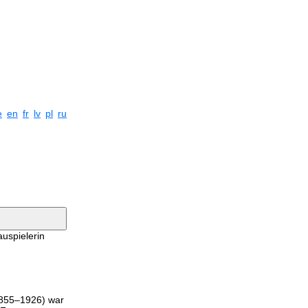
e
en
fr
lv
pl
ru
uspielerin
(1855–1926) war