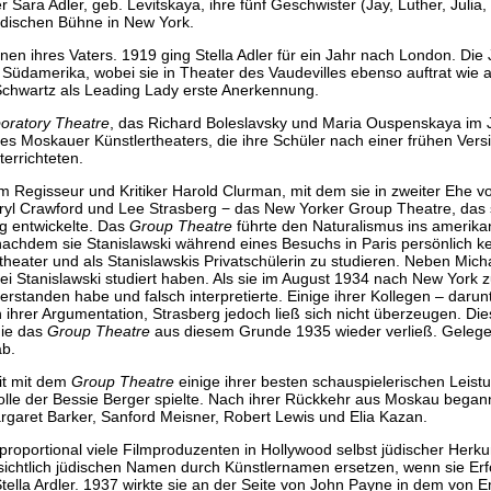
 Sara Adler, geb. Levitskaya, ihre fünf Geschwister (Jay, Luther, Julia,
ddischen Bühne in New York.
nen ihres Vaters. 1919 ging Stella Adler für ein Jahr nach London. Die
üdamerika, wobei sie in Theater des Vaudevilles ebenso auftrat wie a
 Schwartz als Leading Lady erste Anerkennung.
oratory Theatre
, das Richard Boleslavsky und Maria Ouspenskaya im 
s Moskauer Künstlertheaters, die ihre Schüler nach einer frühen Vers
errichteten.
m Regisseur und Kritiker Harold Clurman, mit dem sie in zweiter Ehe v
yl Crawford und Lee Strasberg − das New Yorker Group Theatre, das s
ng entwickelte. Das
Group Theatre
führte den Naturalismus ins amerika
– nachdem sie Stanislawski während eines Besuchs in Paris persönlich 
eater und als Stanislawskis Privatschülerin zu studieren. Neben Mic
ei Stanislawski studiert haben. Als sie im August 1934 nach New York 
erstanden habe und falsch interpretierte. Einige ihrer Kollegen – darun
 ihrer Argumentation, Strasberg jedoch ließ sich nicht überzeugen. Di
die das
Group Theatre
aus diesem Grunde 1935 wieder verließ. Gelegen
ab.
eit mit dem
Group Theatre
einige ihrer besten schauspielerischen Leist
Rolle der Bessie Berger spielte. Nach ihrer Rückkehr aus Moskau begann
rgaret Barker, Sanford Meisner, Robert Lewis und Elia Kazan.
erproportional viele Filmproduzenten in Hollywood selbst jüdischer Herku
ensichtlich jüdischen Namen durch Künstlernamen ersetzen, wenn sie Er
, Stella Ardler. 1937 wirkte sie an der Seite von John Payne in dem vo