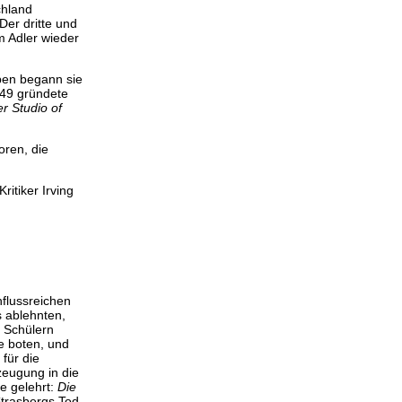
chland
er dritte und
m Adler wieder
ben begann sie
949 gründete
er Studio of
oren, die
itiker Irving
nflussreichen
s ablehnten,
n Schülern
e boten, und
für die
zeugung in die
e gelehrt:
Die
trasbergs Tod