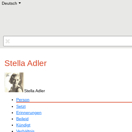
Deutsch
Deutsch
E
English
Русский
Lietuvių
Latviešu
Francais
Polski
Hebrew
Український
Eestikeelne
Stella Adler
Stella Adler
Person
Setzt
Erinnerungen
Beileid
Kündigt
Verhältnis