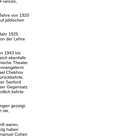
 Frances,
 Jahre von 1920
uf jiddischen
Jahr 1925
ion der Lehre
on 1943 bis
ich ebenfalls
nische Theater
kennengelernt
hael Chekhov
zurückkehrte,
ter Sanford
eser Gegensatz
tlich kehrte
ungen gezeigt,
 sie,
nft waren,
folg haben
n Emanuel Cohen