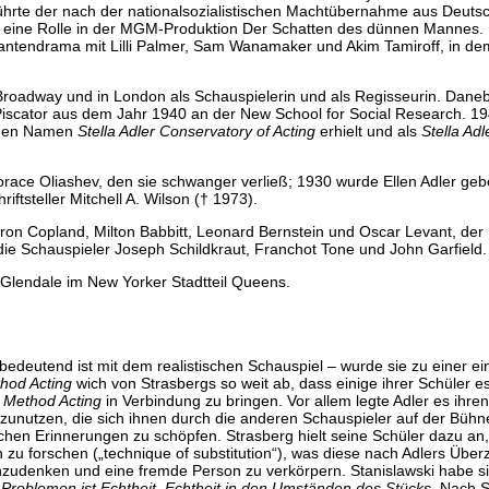
führte der nach der nationalsozialistischen Machtübernahme aus Deuts
1 eine Rolle in der MGM-Produktion Der Schatten des dünnen Mannes. D
rantendrama mit Lilli Palmer, Sam Wanamaker und Akim Tamiroff, in de
 Broadway und in London als Schauspielerin und als Regisseurin. Dane
iscator aus dem Jahr 1940 an der New School for Social Research. 1
 den Namen
Stella Adler Conservatory of Acting
erhielt und als
Stella Adl
orace Oliashev, den sie schwanger verließ; 1930 wurde Ellen Adler geb
iftsteller Mitchell A. Wilson († 1973).
n Copland, Milton Babbitt, Leonard Bernstein und Oscar Levant, der Kr
 die Schauspieler Joseph Schildkraut, Franchot Tone und John Garfield.
 Glendale im New Yorker Stadtteil Queens.
hbedeutend ist mit dem realistischen Schauspiel – wurde sie zu einer ei
hod Acting
wich von Strasbergs so weit ab, dass einige ihrer Schüler e
n
Method Acting
in Verbindung zu bringen. Vor allem legte Adler es ihre
zunutzen, die sich ihnen durch die anderen Schauspieler auf der Bühn
chen Erinnerungen zu schöpfen. Strasberg hielt seine Schüler dazu an, 
 zu forschen („technique of substitution“), was diese nach Adlers Über
chzudenken und eine fremde Person zu verkörpern. Stanislawski habe si
 Problemen ist Echtheit, Echtheit in den Umständen des Stücks.
Nach S