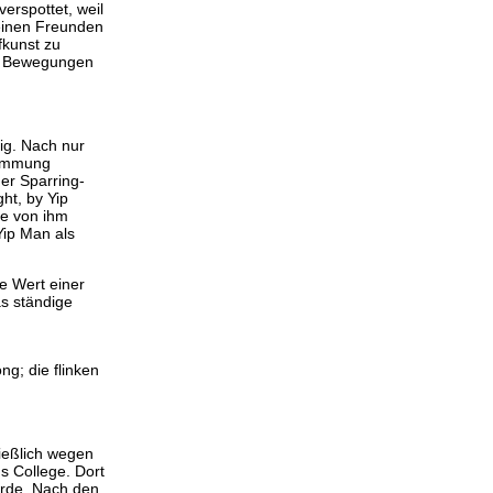
erspottet, weil
seinen Freunden
fkunst zu
nd Bewegungen
ig. Nach nur
tammung
er Sparring-
ht, by Yip
se von ihm
Yip Man als
e Wert einer
s ständige
g; die flinken
ießlich wegen
s College. Dort
urde. Nach den