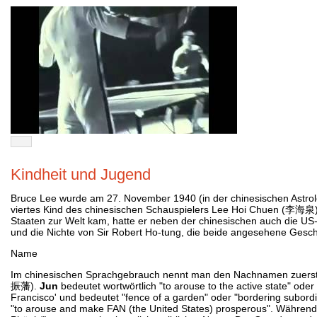
Kindheit und Jugend
Bruce Lee wurde am 27. November 1940 (in der chinesischen Astro
viertes Kind des chinesischen Schauspielers Lee Hoi Chuen (李海泉
Staaten zur Welt kam, hatte er neben der chinesischen auch die US
und die Nichte von Sir Robert Ho-tung, die beide angesehene Gesch
Name
Im chinesischen Sprachgebrauch nennt man den Nachnamen zuerst,
振藩).
Jun
bedeutet wortwörtlich "to arouse to the active state" ode
Francisco' und bedeutet "fence of a garden" oder "bordering subordi
"to arouse and make FAN (the United States) prosperous". Während s