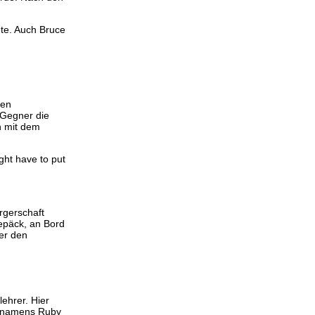
ete. Auch Bruce
hen
 Gegner die
n mit dem
ght have to put
rgerschaft
Gepäck, an Bord
 er den
ehrer. Hier
rs namens Ruby