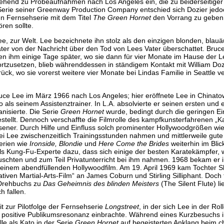
hend zu Probeaufnahmen nach Los Angeles ein, die zu beiderseitiger 
Serie seiner Greenway Production Company entschied sich Dozier jedo
en Fernsehserie mit dem Titel
The Green Hornet
den Vorrang zu geben
ren sollte.
e, zur Welt. Lee bezeichnete ihn stolz als den einzigen blonden, blau
r von der Nachricht über den Tod von Lees Vater überschattet. Bruce
 ihm einige Tage später, wo sie dann für vier Monate im Hause der L
ortzusetzen, blieb währenddessen in ständigem Kontakt mit William Doz
ück, wo sie vorerst weitere vier Monate bei Lindas Familie in Seattle v
ce Lee im März 1966 nach Los Angeles; hier eröffnete Lee in Chinato
 als seinem Assistenztrainer. In L.A. absolvierte er seinen ersten und 
anisierte. Die Serie
Green Hornet
wurde, bedingt durch die geringen Ei
tellt. Dennoch verschaffte die Filmrolle des kampfkunsterfahrenen „K
ener. Durch Hilfe und Einfluss solch prominenter Hollywoodgrößen wi
ei Lee zwischenzeitlich Trainingsstunden nahmen und mittlerweile gut
erien wie
Ironside,
Blondie
und
Here Come the Brides
weiterhin im Blic
n als Kung-Fu-Experte dazu, dass sich einige der besten Karatekämpfer, 
uschten und zum Teil Privatunterricht bei ihm nahmen. 1968 bekam er 
in einem abendfüllenden Hollywoodfilm. Am 19. April 1969 kam Tochter
ativen Martial-Arts-Film“ an James Coburn und Stirling Silliphant. Doch 
s Drehbuchs zu
Das Geheimnis des blinden Meisters
(The Silent Flute) l
h fallen.
t zur Pilotfolge der Fernsehserie
Longstreet
, in der sich Lee in der Rol
us positive Publikumsresonanz einbrachte. Während eines Kurzbesuchs
le als Kato in der Serie
Green Hornet
auf begeisterten Anklang beim c