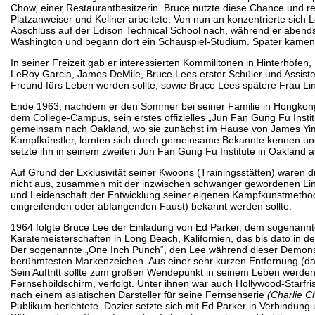
Chow, einer Restaurantbesitzerin. Bruce nutzte diese Chance und r
Platzanweiser und Kellner arbeitete. Von nun an konzentrierte sich 
Abschluss auf der Edison Technical School nach, während er abends i
Washington und begann dort ein Schauspiel-Studium. Später kamen 
In seiner Freizeit gab er interessierten Kommilitonen in Hinterhöfe
LeRoy Garcia, James DeMile, Bruce Lees erster Schüler und Assistent 
Freund fürs Leben werden sollte, sowie Bruce Lees spätere Frau Li
Ende 1963, nachdem er den Sommer bei seiner Familie in Hongkong 
dem College-Campus, sein erstes offizielles „Jun Fan Gung Fu Inst
gemeinsam nach Oakland, wo sie zunächst im Hause von James Yimm
Kampfkünstler, lernten sich durch gemeinsame Bekannte kennen und
setzte ihn in seinem zweiten Jun Fan Gung Fu Institute in Oakland al
Auf Grund der Exklusivität seiner Kwoons (Trainingsstätten) waren di
nicht aus, zusammen mit der inzwischen schwanger gewordenen Lind
und Leidenschaft der Entwicklung seiner eigenen Kampfkunstmethod
eingreifenden oder abfangenden Faust) bekannt werden sollte.
1964 folgte Bruce Lee der Einladung von Ed Parker, dem sogenannte
Karatemeisterschaften in Long Beach, Kalifornien, das bis dato in d
Der sogenannte „One Inch Punch“, den Lee während dieser Demonst
berühmtesten Markenzeichen. Aus einer sehr kurzen Entfernung (dah
Sein Auftritt sollte zum großen Wendepunkt in seinem Leben werden
Fernsehbildschirm, verfolgt. Unter ihnen war auch Hollywood-Starfr
nach einem asiatischen Darsteller für seine Fernsehserie
(Charlie 
Publikum berichtete. Dozier setzte sich mit Ed Parker in Verbindun