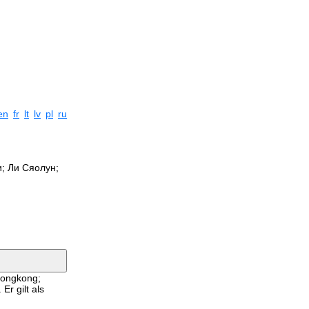
en
fr
lt
lv
pl
ru
и; Ли Сяолун;
 Hongkong;
Er gilt als