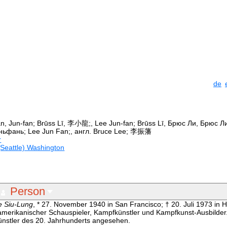
de
an, Jun-fan; Brūss Lī, 李小龍;, Lee Jun-fan; Brūss Lī, Брюс Ли, Брюс Л
эньфань; Lee Jun Fan;, англ. Bruce Lee; 李振藩
r
Seattle) Washington
Person
e Siu-Lung
, * 27. November 1940 in San Francisco; † 20. Juli 1973 in
-amerikanischer Schauspieler, Kampfkünstler und Kampfkunst-Ausbilder. 
künstler des 20. Jahrhunderts angesehen.