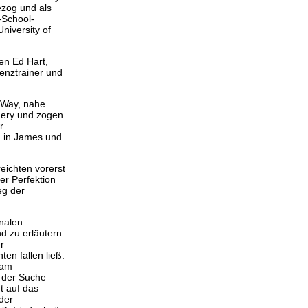
ezog und als
-School-
niversity of
en Ed Hart,
tenztrainer und
 Way, nahe
mery und zogen
r
n in James und
reichten vorerst
er Perfektion
eg der
nalen
d zu erläutern.
r
en fallen ließ.
 am
f der Suche
t auf das
der