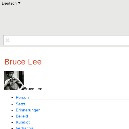
Deutsch
Deutsch
E
English
Русский
Lietuvių
Latviešu
Francais
Polski
Hebrew
Український
Eestikeelne
Bruce Lee
Bruce Lee
Person
Setzt
Erinnerungen
Beileid
Kündigt
Verhältnis