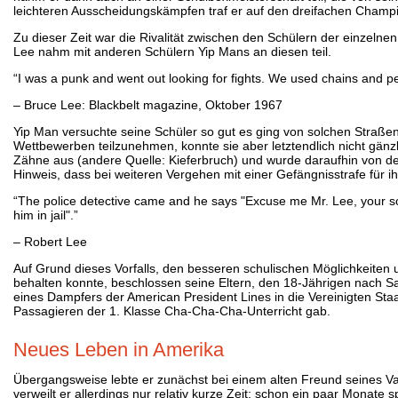
leichteren Ausscheidungskämpfen traf er auf den dreifachen Champi
Zu dieser Zeit war die Rivalität zwischen den Schülern der einzel
Lee nahm mit anderen Schülern Yip Mans an diesen teil.
“I was a punk and went out looking for fights. We used chains and p
– Bruce Lee: Blackbelt magazine, Oktober 1967
Yip Man versuchte seine Schüler so gut es ging von solchen Straßen
Wettbewerben teilzunehmen, konnte sie aber letztendlich nicht gän
Zähne aus (andere Quelle: Kieferbruch) und wurde daraufhin von des
Hinweis, dass bei weiteren Vergehen mit einer Gefängnisstrafe für i
“The police detective came and he says "Excuse me Mr. Lee, your son i
him in jail".”
– Robert Lee
Auf Grund dieses Vorfalls, den besseren schulischen Möglichkeiten 
behalten konnte, beschlossen seine Eltern, den 18-Jährigen nach Sa
eines Dampfers der American President Lines in die Vereinigten Sta
Passagieren der 1. Klasse Cha-Cha-Cha-Unterricht gab.
Neues Leben in Amerika
Übergangsweise lebte er zunächst bei einem alten Freund seines Vat
verweilt er allerdings nur relativ kurze Zeit; schon ein paar Mona