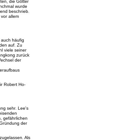
ten, die Götter
anchmal wurde
ffend beschrieb.
 vor allem
 auch häufig
den auf. Zu
 viele seiner
ongkong zurück
echsel der
deraufbaus
ir Robert Ho-
ng sehr. Lee's
reisenden
, gefährlichen
 Gründung der
zugelassen. Als