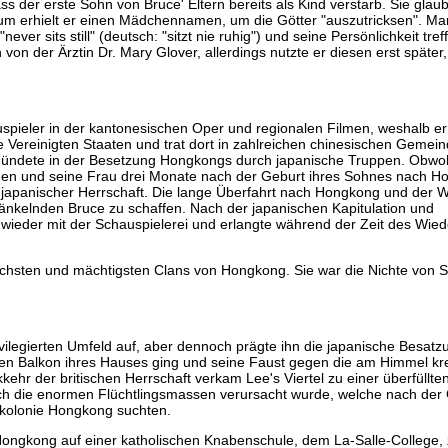
s der erste Sohn von Bruce' Eltern bereits als Kind verstarb. Sie glaub
m erhielt er einen Mädchennamen, um die Götter "auszutricksen". M
ever sits still" (deutsch: "sitzt nie ruhig") und seine Persönlichkeit tre
h von der Ärztin Dr. Mary Glover, allerdings nutzte er diesen erst später,
uspieler in der kantonesischen Oper und regionalen Filmen, weshalb er
e Vereinigten Staaten und trat dort in zahlreichen chinesischen Gemein
 mündete in der Besetzung Hongkongs durch japanische Truppen. Obwohl
huen und seine Frau drei Monate nach der Geburt ihres Sohnes nach H
panischer Herrschaft. Die lange Überfahrt nach Hongkong und der W
änkelnden Bruce zu schaffen. Nach der japanischen Kapitulation und
wieder mit der Schauspielerei und erlangte während der Zeit des Wie
chsten und mächtigsten Clans von Hongkong. Sie war die Nichte von S
legierten Umfeld auf, aber dennoch prägte ihn die japanische Besatzu
f den Balkon ihres Hauses ging und seine Faust gegen die am Himmel k
r der britischen Herrschaft verkam Lee's Viertel zu einer überfüllten
ch die enormen Flüchtlingsmassen verursacht wurde, welche nach der
onkolonie Hongkong suchten.
ongkong auf einer katholischen Knabenschule, dem La-Salle-College, 