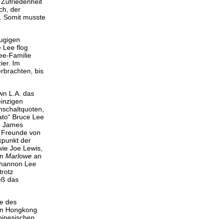
Zufriedenheit
ch, der
. Somit musste
äugigen
 Lee flog
ee-Familie
ier. Im
erbrachten, bis
wn L.A. das
einzigen
nschaltquoten,
ato“ Bruce Lee
e James
e Freunde von
kpunkt der
wie Joe Lewis,
in
Marlowe
an
 Shannon Lee
trotz
ieß das
le des
 in Hongkong
hinesischen