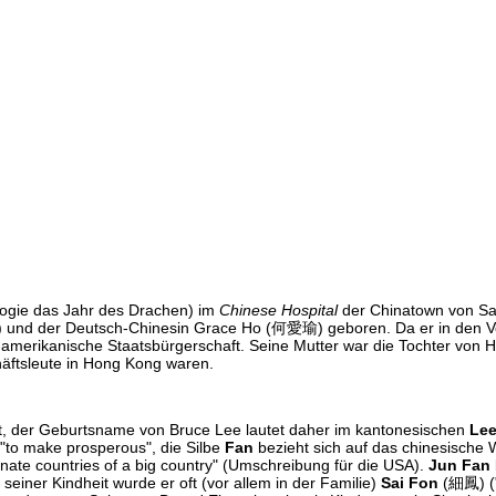
logie das Jahr des Drachen) im
Chinese Hospital
der Chinatown von Sa
) und der Deutsch-Chinesin Grace Ho (何愛瑜) geboren. Da er in den V
-amerikanische Staatsbürgerschaft. Seine Mutter war die Tochter von
äftsleute in Hong Kong waren.
 der Geburtsname von Bruce Lee lautet daher im kantonesischen
Lee
r "to make prosperous", die Silbe
Fan
bezieht sich auf das chinesische W
nate countries of a big country" (Umschreibung für die USA).
Jun Fan
einer Kindheit wurde er oft (vor allem in der Familie)
Sai Fon
(細鳳) ("