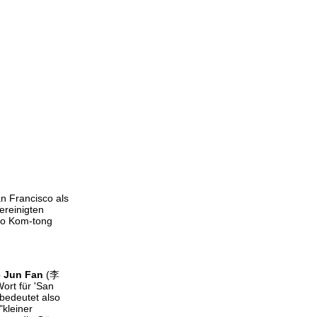
n Francisco als
ereinigten
 Ho Kom-tong
 Jun Fan
(李
ort für 'San
bedeutet also
kleiner