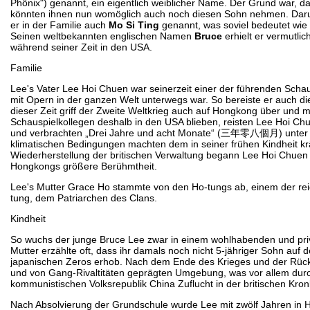
Phönix") genannt, ein eigentlich weiblicher Name. Der Grund war, das
könnten ihnen nun womöglich auch noch diesen Sohn nehmen. Daru
er in der Familie auch
Mo Si Ting
genannt, was soviel bedeutet wie "n
Seinen weltbekannten englischen Namen
Bruce
erhielt er vermutlic
während seiner Zeit in den USA.
Familie
Lee's Vater Lee Hoi Chuen war seinerzeit einer der führenden Scha
mit Opern in der ganzen Welt unterwegs war. So bereiste er auch di
dieser Zeit griff der Zweite Weltkrieg auch auf Hongkong über und
Schauspielkollegen deshalb in den USA blieben, reisten Lee Hoi C
und verbrachten „Drei Jahre und acht Monate“ (三年零八個月) unter ja
klimatischen Bedingungen machten dem in seiner frühen Kindheit kr
Wiederherstellung der britischen Verwaltung begann Lee Hoi Chuen 
Hongkongs größere Berühmtheit.
Lee's Mutter Grace Ho stammte von den Ho-tungs ab, einem der rei
tung, dem Patriarchen des Clans.
Kindheit
So wuchs der junge Bruce Lee zwar in einem wohlhabenden und privi
Mutter erzählte oft, dass ihr damals noch nicht 5-jähriger Sohn au
japanischen Zeros erhob. Nach dem Ende des Krieges und der Rückkeh
und von Gang-Rivaltitäten geprägten Umgebung, was vor allem dur
kommunistischen Volksrepublik China Zuflucht in der britischen Kr
Nach Absolvierung der Grundschule wurde Lee mit zwölf Jahren in H