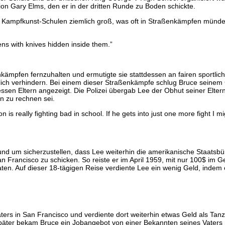
on Gary Elms, den er in der dritten Runde zu Boden schickte.
nen Kampfkunst-Schulen ziemlich groß, was oft in Straßenkämpfen münd
ens with knives hidden inside them.”
kämpfen fernzuhalten und ermutigte sie stattdessen an fairen sportlic
zlich verhindern. Bei einem dieser Straßenkämpfe schlug Bruce seinem
sen Eltern angezeigt. Die Polizei übergab Lee der Obhut seiner Elter
hn zu rechnen sei.
s really fighting bad in school. If he gets into just one more fight I mi
und um sicherzustellen, dass Lee weiterhin die amerikanische Staatsbü
n Francisco zu schicken. So reiste er im April 1959, mit nur 100$ im 
aten. Auf dieser 18-tägigen Reise verdiente Lee ein wenig Geld, indem
ers in San Francisco und verdiente dort weiterhin etwas Geld als Tanzl
te später bekam Bruce ein Jobangebot von einer Bekannten seines Vate