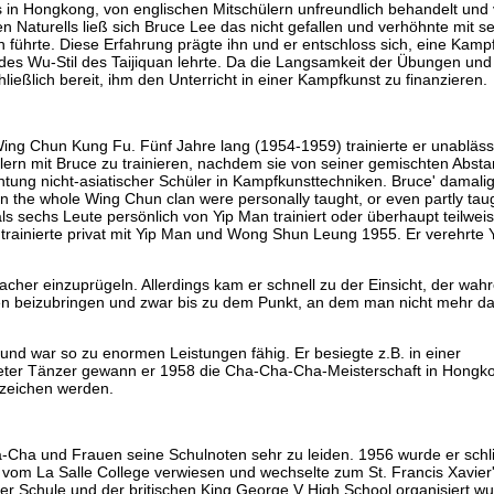
in Hongkong, von englischen Mitschülern unfreundlich behandelt und v
en Naturells ließ sich Bruce Lee das nicht gefallen und verhöhnte mit 
 führte. Diese Erfahrung prägte ihn und er entschloss sich, eine Kamp
en des Wu-Stil des Taijiquan lehrte. Da die Langsamkeit der Übungen u
ließlich bereit, ihm den Unterricht in einer Kampfkunst zu finanzieren.
Wing Chun Kung Fu. Fünf Jahre lang (1954-1959) trainierte er unabläss
ülern mit Bruce zu trainieren, nachdem sie von seiner gemischten Abs
htung nicht-asiatischer Schüler in Kampfkunsttechniken. Bruce' damalig
n the whole Wing Chun clan were personally taught, or even partly taug
 sechs Leute persönlich von Yip Man trainiert oder überhaupt teilwei
 trainierte privat mit Yip Man und Wong Shun Leung 1955. Er verehrte 
.
her einzuprügeln. Allerdings kam er schnell zu der Einsicht, der wahr
en beizubringen und zwar bis zu dem Punkt, an dem man nicht mehr da
 und war so zu enormen Leistungen fähig. Er besiegte z.B. in einer
eter Tänzer gewann er 1958 die Cha-Cha-Cha-Meisterschaft in Hongkon
nzeichen werden.
a-Cha und Frauen seine Schulnoten sehr zu leiden. 1956 wurde er schl
d vom La Salle College verwiesen und wechselte zum St. Francis Xavier'
ner Schule und der britischen King George V High School organisiert w