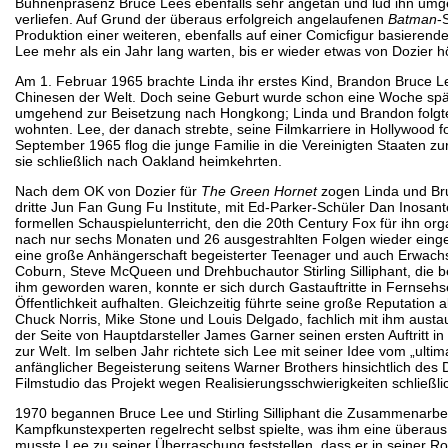
Bühnenpräsenz Bruce Lees ebenfalls sehr angetan und lud ihn umge
verliefen. Auf Grund der überaus erfolgreich angelaufenen
Batman
-
Produktion einer weiteren, ebenfalls auf einer Comicfigur basierend
Lee mehr als ein Jahr lang warten, bis er wieder etwas von Dozier hö
Am 1. Februar 1965 brachte Linda ihr erstes Kind, Brandon Bruce Le
Chinesen der Welt. Doch seine Geburt wurde schon eine Woche späte
umgehend zur Beisetzung nach Hongkong; Linda und Brandon folgten
wohnten. Lee, der danach strebte, seine Filmkarriere in Hollywood f
September 1965 flog die junge Familie in die Vereinigten Staaten zur
sie schließlich nach Oakland heimkehrten.
Nach dem OK von Dozier für
The Green Hornet
zogen Linda und Bru
dritte Jun Fan Gung Fu Institute, mit Ed-Parker-Schüler Dan Inosanto
formellen Schauspielunterricht, den die 20th Century Fox für ihn org
nach nur sechs Monaten und 26 ausgestrahlten Folgen wieder einges
eine große Anhängerschaft begeisterter Teenager und auch Erwachs
Coburn, Steve McQueen und Drehbuchautor Stirling Silliphant, die b
ihm geworden waren, konnte er sich durch Gastauftritte in Fernsehs
Öffentlichkeit aufhalten. Gleichzeitig führte seine große Reputatio
Chuck Norris, Mike Stone und Louis Delgado, fachlich mit ihm austa
der Seite von Hauptdarsteller James Garner seinen ersten Auftritt 
zur Welt. Im selben Jahr richtete sich Lee mit seiner Idee vom „ultim
anfänglicher Begeisterung seitens Warner Brothers hinsichtlich de
Filmstudio das Projekt wegen Realisierungsschwierigkeiten schließlic
1970 begannen Bruce Lee und Stirling Silliphant die Zusammenarbei
Kampfkunstexperten regelrecht selbst spielte, was ihm eine übera
musste Lee zu seiner Überraschung feststellen, dass er in seiner Rol