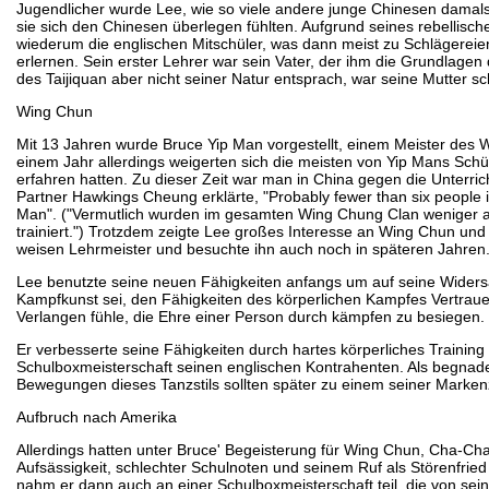
Jugendlicher wurde Lee, wie so viele andere junge Chinesen damals 
sie sich den Chinesen überlegen fühlten. Aufgrund seines rebellisch
wiederum die englischen Mitschüler, was dann meist zu Schlägereien
erlernen. Sein erster Lehrer war sein Vater, der ihm die Grundlag
des Taijiquan aber nicht seiner Natur entsprach, war seine Mutter sch
Wing Chun
Mit 13 Jahren wurde Bruce Yip Man vorgestellt, einem Meister des 
einem Jahr allerdings weigerten sich die meisten von Yip Mans Sch
erfahren hatten. Zu dieser Zeit war man in China gegen die Unterric
Partner Hawkings Cheung erklärte, "Probably fewer than six people i
Man". ("Vermutlich wurden im gesamten Wing Chung Clan weniger als
trainiert.") Trotzdem zeigte Lee großes Interesse an Wing Chun und
weisen Lehrmeister und besuchte ihn auch noch in späteren Jahren
Lee benutzte seine neuen Fähigkeiten anfangs um auf seine Widersac
Kampfkunst sei, den Fähigkeiten des körperlichen Kampfes Vertrau
Verlangen fühle, die Ehre einer Person durch kämpfen zu besiegen.
Er verbesserte seine Fähigkeiten durch hartes körperliches Training
Schulboxmeisterschaft seinen englischen Kontrahenten. Als begnad
Bewegungen dieses Tanzstils sollten später zu einem seiner Marke
Aufbruch nach Amerika
Allerdings hatten unter Bruce' Begeisterung für Wing Chun, Cha-Ch
Aufsässigkeit, schlechter Schulnoten und seinem Ruf als Störenfrie
nahm er dann auch an einer Schulboxmeisterschaft teil, die von sei