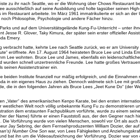
eiste zu ihr nach Seattle, wo er die Wohnung über Chows Restaurant b
Lee ausschließlich auf seine Ausbildung und holte tagsüber seinen High
m Restaurant arbeitete. Im März 1961 immatrikulierte er sich an der U
noch Philosophie, Psychologie und andere Fächer hinzu.
n, Parks und auf dem Universitätsgelände Kung-Fu-Unterricht – unter ihn
Jesse R. Glover, Taky Kimura, der später sein erster offizieller Assis
nda Emery.
verbracht hatte, kehrte Lee nach Seattle zurück, wo er am University
itute“ eröffnete. Am 17. August 1964 heirateten Bruce Lee und Linda E
 Lee wohnten. Bruce Lee und James, ebenfalls ein leidenschaftliche
 wurden schnell unzertrennliche Freunde. Lee hatte großes Vertraue
s seinen Assistenztrainer ein.
e beiden Institute finanziell nur mäßig erfolgreich, und die Einnahmen 
a in ein eigenes Haus zu ziehen. Dennoch widmete sich Lee mit groß
e, die in den folgenden Jahren als Bruce Lees „Jeet Kune Do“ (der W
n „Vater“ des amerikanischen Kenpo Karate, bei den ersten internatio
er westlichen Welt noch völlig unbekannte Kung Fu zu demonstrieren un
ration dem erstaunten Fachpublikum vorführte, wurde zu einem seine
er der Name) führte er einen Fauststoß aus, der den Gegner nach hint
. Die Vorführung wurde von vielen Menschen, sowohl vor Ort als auch
iseur Jay Sebring, der dem Fernsehproduzenten William Dozier, der au
Chan's) Number One Son
war, von Lees Fähigkeiten und Anziehungskraf
g und bat ihn um die Videoaufzeichnung der Vorführung. Dozier war von 