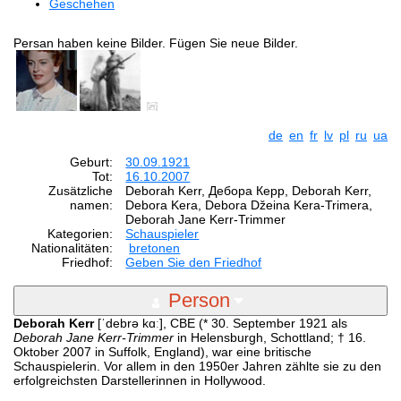
Geschehen
Persan haben keine Bilder. Fügen Sie neue Bilder.
de
en
fr
lv
pl
ru
ua
Geburt:
30.09.1921
Tot:
16.10.2007
Zusätzliche
Deborah Kerr, Дебора Керр, Deborah Kerr,
namen:
Debora Kera, Debora Džeina Kera-Trimera,
Deborah Jane Kerr-Trimmer
Kategorien:
Schauspieler
Nationalitäten:
bretonen
Friedhof:
Geben Sie den Friedhof
Person
Deborah Kerr
[ˈdebrə kɑː], CBE (* 30. September 1921 als
Deborah Jane Kerr-Trimmer
in Helensburgh, Schottland; † 16.
Oktober 2007 in Suffolk, England), war eine britische
Schauspielerin. Vor allem in den 1950er Jahren zählte sie zu den
erfolgreichsten Darstellerinnen in Hollywood.