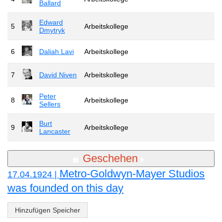
Ballard
Edward
5
Arbeitskollege
Dmytryk
6
Daliah Lavi
Arbeitskollege
7
David Niven
Arbeitskollege
Peter
8
Arbeitskollege
Sellers
Burt
9
Arbeitskollege
Lancaster
Geschehen
Metro-Goldwyn-Mayer Studios
17.04.1924 |
was founded on this day
Hinzufügen Speicher