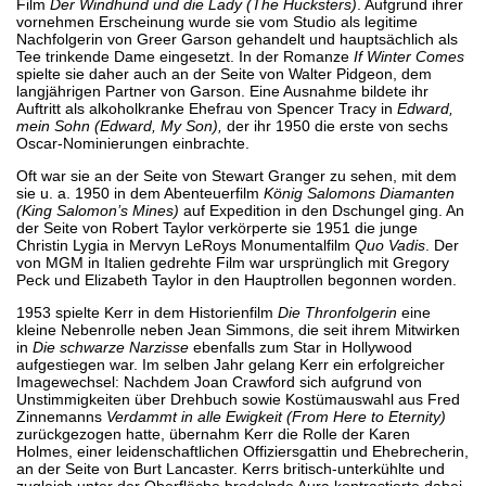
Film
Der Windhund und die Lady
(The Hucksters)
. Aufgrund ihrer
vornehmen Erscheinung wurde sie vom Studio als legitime
Nachfolgerin von Greer Garson gehandelt und hauptsächlich als
Tee trinkende Dame eingesetzt. In der Romanze
If Winter Comes
spielte sie daher auch an der Seite von Walter Pidgeon, dem
langjährigen Partner von Garson. Eine Ausnahme bildete ihr
Auftritt als alkoholkranke Ehefrau von Spencer Tracy in
Edward,
mein Sohn
(Edward, My Son),
der ihr 1950 die erste von sechs
Oscar-Nominierungen einbrachte.
Oft war sie an der Seite von Stewart Granger zu sehen, mit dem
sie u. a. 1950 in dem Abenteuerfilm
König Salomons Diamanten
(King Salomon’s Mines)
auf Expedition in den Dschungel ging. An
der Seite von Robert Taylor verkörperte sie 1951 die junge
Christin Lygia in Mervyn LeRoys Monumentalfilm
Quo Vadis
. Der
von MGM in Italien gedrehte Film war ursprünglich mit Gregory
Peck und Elizabeth Taylor in den Hauptrollen begonnen worden.
1953 spielte Kerr in dem Historienfilm
Die Thronfolgerin
eine
kleine Nebenrolle neben Jean Simmons, die seit ihrem Mitwirken
in
Die schwarze Narzisse
ebenfalls zum Star in Hollywood
aufgestiegen war. Im selben Jahr gelang Kerr ein erfolgreicher
Imagewechsel: Nachdem Joan Crawford sich aufgrund von
Unstimmigkeiten über Drehbuch sowie Kostümauswahl aus Fred
Zinnemanns
Verdammt in alle Ewigkeit
(From Here to Eternity)
zurückgezogen hatte, übernahm Kerr die Rolle der Karen
Holmes, einer leidenschaftlichen Offiziersgattin und Ehebrecherin,
an der Seite von Burt Lancaster. Kerrs britisch-unterkühlte und
zugleich unter der Oberfläche brodelnde Aura kontrastierte dabei