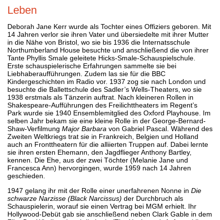
Leben
Deborah Jane Kerr wurde als Tochter eines Offiziers geboren. Mit
14 Jahren verlor sie ihren Vater und übersiedelte mit ihrer Mutter
in die Nähe von Bristol, wo sie bis 1936 die Internatsschule
Northumberland House besuchte und anschließend die von ihrer
Tante Phyllis Smale geleitete Hicks-Smale-Schauspielschule.
Erste schauspielerische Erfahrungen sammelte sie bei
Liebhaberaufführungen. Zudem las sie für die BBC
Kindergeschichten im Radio vor. 1937 zog sie nach London und
besuchte die Ballettschule des Sadler’s Wells-Theaters, wo sie
1938 erstmals als Tänzerin auftrat. Nach kleineren Rollen in
Shakespeare-Aufführungen des Freilichttheaters im Regent’s
Park wurde sie 1940 Ensemblemitglied des Oxford Playhouse. Im
selben Jahr bekam sie eine kleine Rolle in der George-Bernard-
Shaw-Verfilmung
Major Barbara
von Gabriel Pascal. Während des
Zweiten Weltkriegs trat sie in Frankreich, Belgien und Holland
auch an Fronttheatern für die alliierten Truppen auf. Dabei lernte
sie ihren ersten Ehemann, den Jagdflieger Anthony Bartley,
kennen. Die Ehe, aus der zwei Töchter (Melanie Jane und
Francesca Ann) hervorgingen, wurde 1959 nach 14 Jahren
geschieden.
1947 gelang ihr mit der Rolle einer unerfahrenen Nonne in
Die
schwarze Narzisse
(Black Narcissus)
der Durchbruch als
Schauspielerin, worauf sie einen Vertrag bei MGM erhielt. Ihr
Hollywood-Debüt gab sie anschließend neben Clark Gable in dem