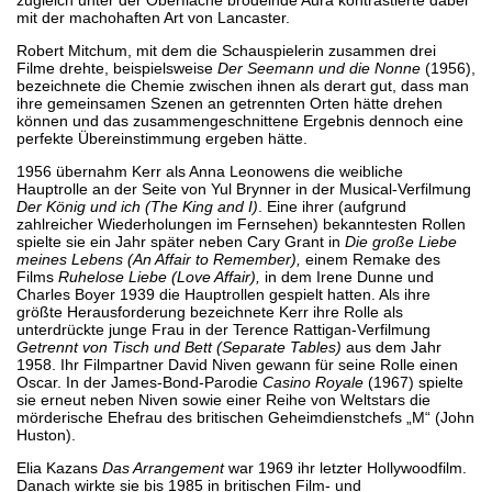
mit der machohaften Art von Lancaster.
Robert Mitchum, mit dem die Schauspielerin zusammen drei
Filme drehte, beispielsweise
Der Seemann und die Nonne
(1956),
bezeichnete die Chemie zwischen ihnen als derart gut, dass man
ihre gemeinsamen Szenen an getrennten Orten hätte drehen
können und das zusammengeschnittene Ergebnis dennoch eine
perfekte Übereinstimmung ergeben hätte.
1956 übernahm Kerr als Anna Leonowens die weibliche
Hauptrolle an der Seite von Yul Brynner in der Musical-Verfilmung
Der König und ich
(The King and I)
. Eine ihrer (aufgrund
zahlreicher Wiederholungen im Fernsehen) bekanntesten Rollen
spielte sie ein Jahr später neben Cary Grant in
Die große Liebe
meines Lebens
(An Affair to Remember),
einem Remake des
Films
Ruhelose Liebe
(Love Affair),
in dem Irene Dunne und
Charles Boyer 1939 die Hauptrollen gespielt hatten. Als ihre
größte Herausforderung bezeichnete Kerr ihre Rolle als
unterdrückte junge Frau in der Terence Rattigan-Verfilmung
Getrennt von Tisch und Bett
(Separate Tables)
aus dem Jahr
1958. Ihr Filmpartner David Niven gewann für seine Rolle einen
Oscar. In der James-Bond-Parodie
Casino Royale
(1967) spielte
sie erneut neben Niven sowie einer Reihe von Weltstars die
mörderische Ehefrau des britischen Geheimdienstchefs „M“ (John
Huston).
Elia Kazans
Das Arrangement
war 1969 ihr letzter Hollywoodfilm.
Danach wirkte sie bis 1985 in britischen Film- und