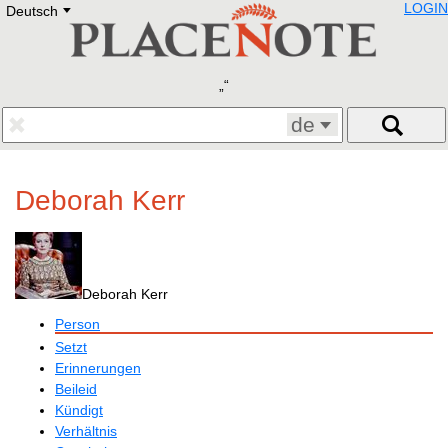
LOGIN
Deutsch
Deutsch
E
English
Русский
Lietuvių
Latviešu
Francais
de
Polski
Hebrew
Український
Deborah Kerr
Eestikeelne
Deborah Kerr
Person
Setzt
Erinnerungen
Beileid
Kündigt
Verhältnis