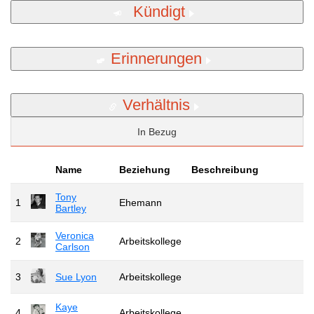
Kündigt
Erinnerungen
Verhältnis
In Bezug
Name
Beziehung
Beschreibung
Tony
1
Ehemann
Bartley
Veronica
2
Arbeitskollege
Carlson
3
Sue Lyon
Arbeitskollege
Kaye
4
Arbeitskollege