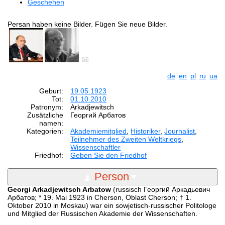
Geschehen
Persan haben keine Bilder. Fügen Sie neue Bilder.
de
en
pl
ru
ua
Geburt:
19.05.1923
Tot:
01.10.2010
Patronym:
Arkadjewitsch
Zusätzliche
Георгий Арбатов
namen:
Kategorien:
Akademiemitglied
,
Historiker
,
Journalist
,
Teilnehmer des Zweiten Weltkriegs
,
Wissenschaftler
Friedhof:
Geben Sie den Friedhof
Person
Georgi Arkadjewitsch Arbatow
(russisch Георгий Аркадьевич
Арбатов; * 19. Mai 1923 in Cherson, Oblast Cherson; † 1.
Oktober 2010 in Moskau) war ein sowjetisch-russischer Politologe
und Mitglied der Russischen Akademie der Wissenschaften.