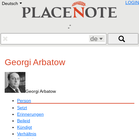
LOGIN
Deutsch
Deutsch
E
English
Русский
Lietuvių
Latviešu
Francais
de
Polski
Hebrew
Український
Georgi Arbatow
Eestikeelne
Georgi Arbatow
Person
Setzt
Erinnerungen
Beileid
Kündigt
Verhältnis