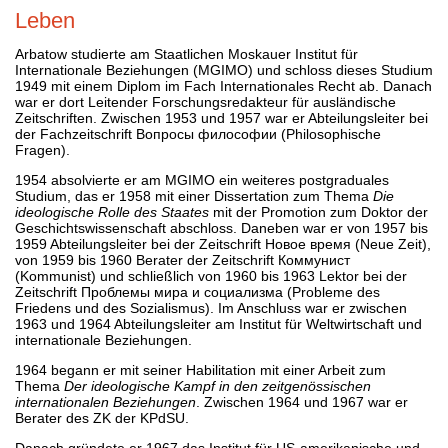
Leben
Arbatow studierte am Staatlichen Moskauer Institut für
Internationale Beziehungen (MGIMO) und schloss dieses Studium
1949 mit einem Diplom im Fach Internationales Recht ab. Danach
war er dort Leitender Forschungsredakteur für ausländische
Zeitschriften. Zwischen 1953 und 1957 war er Abteilungsleiter bei
der Fachzeitschrift Вопросы философии (Philosophische
Fragen).
1954 absolvierte er am MGIMO ein weiteres postgraduales
Studium, das er 1958 mit einer Dissertation zum Thema
Die
ideologische Rolle des Staates
mit der Promotion zum Doktor der
Geschichtswissenschaft abschloss. Daneben war er von 1957 bis
1959 Abteilungsleiter bei der Zeitschrift Новое время (Neue Zeit),
von 1959 bis 1960 Berater der Zeitschrift Коммунист
(Kommunist) und schließlich von 1960 bis 1963 Lektor bei der
Zeitschrift Проблемы мира и социализма (Probleme des
Friedens und des Sozialismus). Im Anschluss war er zwischen
1963 und 1964 Abteilungsleiter am Institut für Weltwirtschaft und
internationale Beziehungen.
1964 begann er mit seiner Habilitation mit einer Arbeit zum
Thema
Der ideologische Kampf in den zeitgenössischen
internationalen Beziehungen
. Zwischen 1964 und 1967 war er
Berater des ZK der KPdSU.
Danach gründete er 1967 das Institut für US-amerikanische und