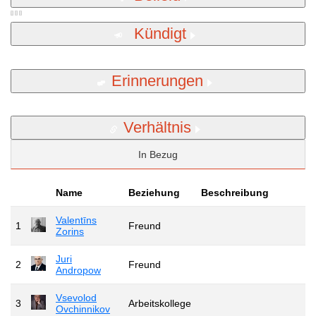
Kündigt
Erinnerungen
Verhältnis
In Bezug
Name
Beziehung
Beschreibung
Valentīns
1
Freund
Zorins
Juri
2
Freund
Andropow
Vsevolod
3
Arbeitskollege
Ovchinnikov