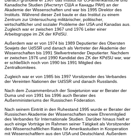
Kanadische Studien (Институт США и Канады РАН) an der
Akademie der Wissenschaften und war bis 1995 Direktor des
Instituts. Während dieser Zeit baute er das Institut zu einem
Zentrum zur Untersuchung militärischer, politischer,
wirtschaftlicher und sozialer Probleme der USA und Kanadas aus.
Zugleich war er zwischen 1967 und 1976 Leiter einer
Arbeitsgruppe im ZK der KPdSU.
Außerdem war er von 1974 bis 1989 Deputierter des Obersten
Sowjets der UdSSR und danach als Vertreter der Akademie der
Wissenschaften bis 1991 Stellvertretender Deputierter. Nachdem
er zwischen 1976 und 1990 Kandidat des ZK der KPdSU war, war
er schließlich noch von 1990 bis 1991 Mitglied des
Zentralkomitees.
Zugleich war er von 1985 bis 1997 Vorsitzender des Verbandes
der Vereinten Nationen der UdSSR und danach Russlands.
Nach dem Zusammenbruch der Sowjetunion war er Berater der
Duma und von 1991 bis 1996 auch Berater des
Außenministeriums der Russischen Föderation.
Nach seinem Eintritt in den Ruhestand 1995 wurde er Berater der
Russischen Akademie der Wissenschaften sowie Ehrenmitglied
des Verbandes für Internationale Studien. Darüber hinaus hielt er
auch einige Vorträge im Rahmen seiner Tätigkeit als Vorsitzender
des Wissenschaftlichen Rates für Amerikastudien in Kooperation
mit Wissenschaftlern aus den USA und Deutschland. Außerdem