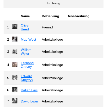
In Bezug
Name
Beziehung
Beschreibung
Oliver
1
Freund
Reed
2
Mae West
Arbeitskollege
William
3
Arbeitskollege
Wyler
Fernand
4
Arbeitskollege
Gravey
Edward
5
Arbeitskollege
Dmytryk
6
Daliah Lavi
Arbeitskollege
7
David Lean
Arbeitskollege