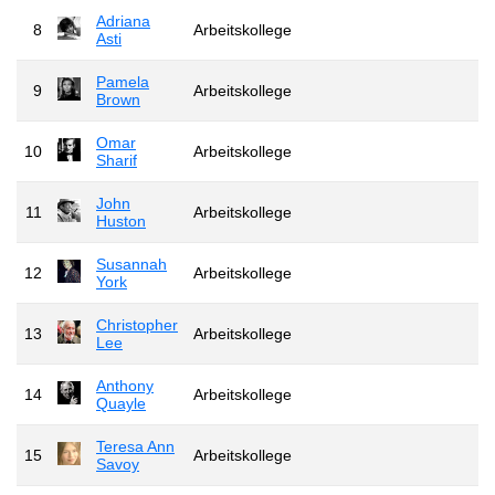
Adriana
8
Arbeitskollege
Asti
Pamela
9
Arbeitskollege
Brown
Omar
10
Arbeitskollege
Sharif
John
11
Arbeitskollege
Huston
Susannah
12
Arbeitskollege
York
Christopher
13
Arbeitskollege
Lee
Anthony
14
Arbeitskollege
Quayle
Teresa Ann
15
Arbeitskollege
Savoy