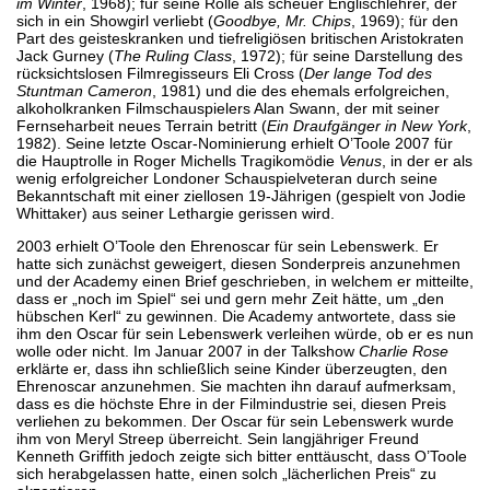
im Winter
, 1968); für seine Rolle als scheuer Englischlehrer, der
sich in ein Showgirl verliebt (
Goodbye, Mr. Chips
, 1969); für den
Part des geisteskranken und tiefreligiösen britischen Aristokraten
Jack Gurney (
The Ruling Class
, 1972); für seine Darstellung des
rücksichtslosen Filmregisseurs Eli Cross (
Der lange Tod des
Stuntman Cameron
, 1981) und die des ehemals erfolgreichen,
alkoholkranken Filmschauspielers Alan Swann, der mit seiner
Fernseharbeit neues Terrain betritt (
Ein Draufgänger in New York
,
1982). Seine letzte Oscar-Nominierung erhielt O’Toole 2007 für
die Hauptrolle in Roger Michells Tragikomödie
Venus
, in der er als
wenig erfolgreicher Londoner Schauspielveteran durch seine
Bekanntschaft mit einer ziellosen 19-Jährigen (gespielt von Jodie
Whittaker) aus seiner Lethargie gerissen wird.
2003 erhielt O’Toole den Ehrenoscar für sein Lebenswerk. Er
hatte sich zunächst geweigert, diesen Sonderpreis anzunehmen
und der Academy einen Brief geschrieben, in welchem er mitteilte,
dass er „noch im Spiel“ sei und gern mehr Zeit hätte, um „den
hübschen Kerl“ zu gewinnen. Die Academy antwortete, dass sie
ihm den Oscar für sein Lebenswerk verleihen würde, ob er es nun
wolle oder nicht. Im Januar 2007 in der Talkshow
Charlie Rose
erklärte er, dass ihn schließlich seine Kinder überzeugten, den
Ehrenoscar anzunehmen. Sie machten ihn darauf aufmerksam,
dass es die höchste Ehre in der Filmindustrie sei, diesen Preis
verliehen zu bekommen. Der Oscar für sein Lebenswerk wurde
ihm von Meryl Streep überreicht. Sein langjähriger Freund
Kenneth Griffith jedoch zeigte sich bitter enttäuscht, dass O’Toole
sich herabgelassen hatte, einen solch „lächerlichen Preis“ zu