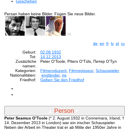
Geschehen
Persan haben keine Bilder. Fügen Sie neue Bilder.
de
en
fr
lv
pl
ru
Geburt:
02.08.1932
Tot:
14.12.2013
Zusätzliche
Peter O'Toole, Pīters O'Tūls, Питер О’Тул
namen:
Kategorien:
Filmproduzent
,
Filmregisseur
,
Schauspieler
Nationalitäten:
engländer
,
ire
Friedhof:
Geben Sie den Friedhof
Person
Peter Seamus O’Toole
(* 2. August 1932 in Connemara, Irland; †
14. Dezember 2013 in London) war ein irischer Schauspieler.
Neben der Arbeit im Theater trat er ab Mitte der 1950er Jahre in