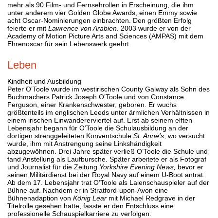
mehr als 90 Film- und Fernsehrollen in Erscheinung, die ihm
unter anderem vier Golden Globe Awards, einen Emmy sowie
acht Oscar-Nominierungen einbrachten. Den größten Erfolg
feierte er mit
Lawrence von Arabien
. 2003 wurde er von der
Academy of Motion Picture Arts and Sciences (AMPAS) mit dem
Ehrenoscar für sein Lebenswerk geehrt.
Leben
Kindheit und Ausbildung
Peter O’Toole wurde im westirischen County Galway als Sohn des
Buchmachers Patrick Joseph O’Toole und von Constance
Ferguson, einer Krankenschwester, geboren. Er wuchs
größtenteils im englischen Leeds unter ärmlichen Verhältnissen in
einem irischen Einwandererviertel auf. Erst ab seinem elften
Lebensjahr begann für O’Toole die Schulausbildung an der
dortigen strenggeleiteten Konventschule
St. Anne’s
, wo versucht
wurde, ihm mit Anstrengung seine Linkshändigkeit
abzugewöhnen. Drei Jahre später verließ O’Toole die Schule und
fand Anstellung als Laufbursche. Später arbeitete er als Fotograf
und Journalist für die Zeitung
Yorkshire Evening News,
bevor er
seinen Militärdienst bei der Royal Navy auf einem U-Boot antrat.
Ab dem 17. Lebensjahr trat O’Toole als Laienschauspieler auf der
Bühne auf. Nachdem er in Stratford-upon-Avon eine
Bühnenadaption von
König Lear
mit Michael Redgrave in der
Titelrolle gesehen hatte, fasste er den Entschluss eine
professionelle Schauspielkarriere zu verfolgen.