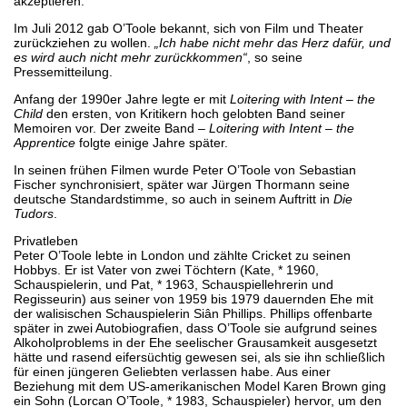
akzeptieren.
Im Juli 2012 gab O’Toole bekannt, sich von Film und Theater
zurückziehen zu wollen.
„Ich habe nicht mehr das Herz dafür, und
es wird auch nicht mehr zurückkommen“
, so seine
Pressemitteilung.
Anfang der 1990er Jahre legte er mit
Loitering with Intent – the
Child
den ersten, von Kritikern hoch gelobten Band seiner
Memoiren vor. Der zweite Band –
Loitering with Intent – the
Apprentice
folgte einige Jahre später.
In seinen frühen Filmen wurde Peter O’Toole von Sebastian
Fischer synchronisiert, später war Jürgen Thormann seine
deutsche Standardstimme, so auch in seinem Auftritt in
Die
Tudors
.
Privatleben
Peter O’Toole lebte in London und zählte Cricket zu seinen
Hobbys. Er ist Vater von zwei Töchtern (Kate, * 1960,
Schauspielerin, und Pat, * 1963, Schauspiellehrerin und
Regisseurin) aus seiner von 1959 bis 1979 dauernden Ehe mit
der walisischen Schauspielerin Siân Phillips. Phillips offenbarte
später in zwei Autobiografien, dass O’Toole sie aufgrund seines
Alkoholproblems in der Ehe seelischer Grausamkeit ausgesetzt
hätte und rasend eifersüchtig gewesen sei, als sie ihn schließlich
für einen jüngeren Geliebten verlassen habe. Aus einer
Beziehung mit dem US-amerikanischen Model Karen Brown ging
ein Sohn (Lorcan O’Toole, * 1983, Schauspieler) hervor, um den