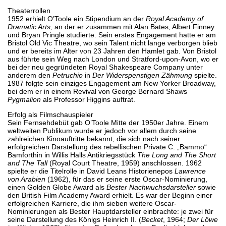
Theaterrollen
1952 erhielt O’Toole ein Stipendium an der
Royal Academy of
Dramatic Arts,
an der er zusammen mit Alan Bates, Albert Finney
und Bryan Pringle studierte. Sein erstes Engagement hatte er am
Bristol Old Vic Theatre, wo sein Talent nicht lange verborgen blieb
und er bereits im Alter von 23 Jahren den Hamlet gab. Von Bristol
aus führte sein Weg nach London und Stratford-upon-Avon, wo er
bei der neu gegründeten Royal Shakespeare Company unter
anderem den
Petruchio
in
Der Widerspenstigen Zähmung
spielte.
1987 folgte sein einziges Engagement am New Yorker Broadway,
bei dem er in einem Revival von George Bernard Shaws
Pygmalion
als Professor Higgins auftrat.
Erfolg als Filmschauspieler
Sein Fernsehdebüt gab O’Toole Mitte der 1950er Jahre. Einem
weltweiten Publikum wurde er jedoch vor allem durch seine
zahlreichen Kinoauftritte bekannt, die sich nach seiner
erfolgreichen Darstellung des rebellischen Private C. „Bammo“
Bamforthin in Willis Halls Antikriegsstück
The Long and The Short
and The Tall
(Royal Court Theatre, 1959) anschlossen. 1962
spielte er die Titelrolle in David Leans Historienepos
Lawrence
von Arabien
(1962), für das er seine erste Oscar-Nominierung,
einen Golden Globe Award als
Bester Nachwuchsdarsteller
sowie
den British Film Academy Award erhielt. Es war der Beginn einer
erfolgreichen Karriere, die ihm sieben weitere Oscar-
Nominierungen als Bester Hauptdarsteller einbrachte: je zwei für
seine Darstellung des Königs Heinrich II. (
Becket
, 1964;
Der Löwe