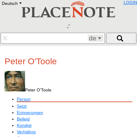
LOGIN
Deutsch
Deutsch
E
English
Русский
Lietuvių
Latviešu
Francais
de
Polski
Hebrew
Український
Peter O'Toole
Eestikeelne
Peter O'Toole
Person
Setzt
Erinnerungen
Beileid
Kündigt
Verhältnis