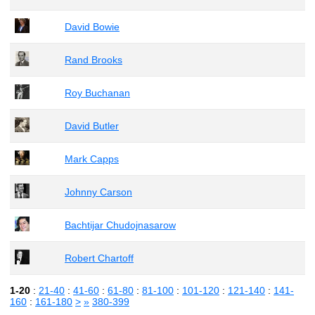
David Bowie
Rand Brooks
Roy Buchanan
David Butler
Mark Capps
Johnny Carson
Bachtijar Chudojnasarow
Robert Chartoff
1-20
:
21-40
:
41-60
:
61-80
:
81-100
:
101-120
:
121-140
:
141-
160
:
161-180
>
»
380-399