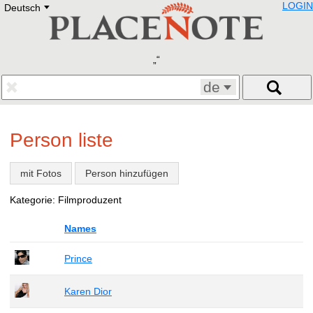
LOGIN
Deutsch
Deutsch
E
English
Русский
Lietuvių
Latviešu
Francais
de
Polski
Hebrew
Український
Person liste
Eestikeelne
mit Fotos
Person hinzufügen
Kategorie: Filmproduzent
Names
Prince
Karen Dior