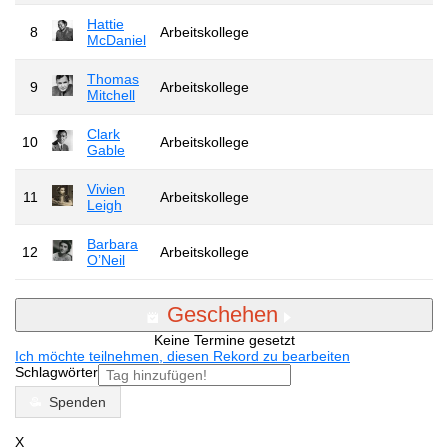
Hattie
8
Arbeitskollege
McDaniel
Thomas
9
Arbeitskollege
Mitchell
Clark
10
Arbeitskollege
Gable
Vivien
11
Arbeitskollege
Leigh
Barbara
12
Arbeitskollege
O’Neil
Geschehen
Keine Termine gesetzt
Ich möchte teilnehmen, diesen Rekord zu bearbeiten
Schlagwörter
Spenden
X