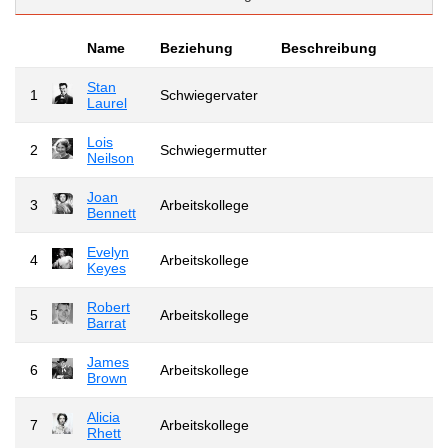
Name
Beziehung
Beschreibung
Stan
1
Schwiegervater
Laurel
Lois
2
Schwiegermutter
Neilson
Joan
3
Arbeitskollege
Bennett
Evelyn
4
Arbeitskollege
Keyes
Robert
5
Arbeitskollege
Barrat
James
6
Arbeitskollege
Brown
Alicia
7
Arbeitskollege
Rhett