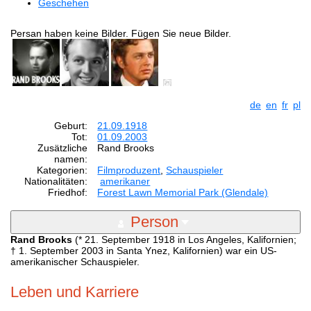
Geschehen
Persan haben keine Bilder. Fügen Sie neue Bilder.
de
en
fr
pl
Geburt:
21.09.1918
Tot:
01.09.2003
Zusätzliche
Rand Brooks
namen:
Kategorien:
Filmproduzent
,
Schauspieler
Nationalitäten:
amerikaner
Friedhof:
Forest Lawn Memorial Park (Glendale)
Person
Rand Brooks
(* 21. September 1918 in Los Angeles, Kalifornien;
† 1. September 2003 in Santa Ynez, Kalifornien) war ein US-
amerikanischer Schauspieler.
Leben und Karriere