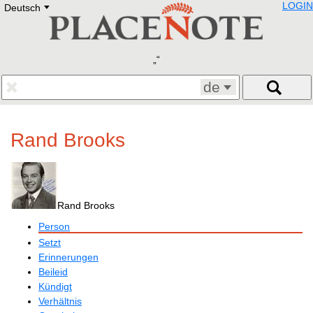
LOGIN
Deutsch
Deutsch
E
English
Русский
Lietuvių
Latviešu
Francais
de
Polski
Hebrew
Український
Rand Brooks
Eestikeelne
Rand Brooks
Person
Setzt
Erinnerungen
Beileid
Kündigt
Verhältnis