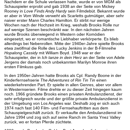
Nachdem er die Schule verlassen hatte, wurde er von MGM als
Schauspieler erprobt und gab 1938 an der Seite von Mickey
Rooney in
Love Finds Andy Hardy
sein Filmdebüt. Bekannt wurde
er aber in
Vom Winde verweht
als Scarletts gutmütiger, aber sehr
naiver erster Mann Charles Hamilton. Er stirbt nur wenige
Wochen nach der Hochzeit im Krieg, weshalb Brooks Rolle nur
auf wenige Szenen beschränkt war. In den nächsten Jahren
wurde Brooks überwiegend in Western oder Komödien
eingesetzt, wo er romantische Liebhaber verkörperte. Es blieb
allerdings bei Nebenrollen. Mitte der 1940er-Jahre spielte Brooks
etwa zwölfmal die Rolle des Lucky Jenkins in der B-Filmreihe
Hopalong Cassidy
mit William Boyd. 1948 war er der
Schauspieler, der in
Ich tanze in dein Herz
an der Seite von Adele
Jergens der damals noch unbekannten Marilyn Monroe ihren
ersten Filmkuss gab.
In den 1950er-Jahren hatte Brooks als Cpl. Randy Boone in der
Kinderfernsehserie
The Adventures of Rin Tin Tin
einen
wiederkehrenden Part. Er spielte in allen Genres, aber vor allem
in Westernserien. Filme drehte er zu dieser Zeit hingegen kaum
noch. 1966 gründete Brooks einen privaten Ambulanzdienst, der
sehr erfolgreich wurde und der größte private Ambulanzdienst in
der Umgebung von Los Angeles war. Deshalb zog er sich auch
1974 nach fast 140 Film- und Fernsehauftritten aus dem
Schauspielgeschäft zurück. Er verkaufte den Ambulanzdienst im
Jahre 1994 und zog sich auf seine Ranch im Santa Ynez Valley
zurück, wo er fortan Pferde züchtete.