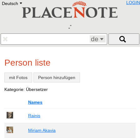
LOGIN
Deutsch
Deutsch
E
English
Русский
Lietuvių
Latviešu
Francais
de
Polski
Hebrew
Український
Person liste
Eestikeelne
mit Fotos
Person hinzufügen
Kategorie: Übersetzer
Names
Rainis
Miriam Akavia