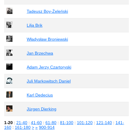
Tadeusz Boy-Żeleński
Lilja Brik
Władysław Broniewski
Jan Brzechwa
Adam Jerzy Czartoryski
Juli Markowitsch Daniel
Karl Dedecius
Jürgen Dierking
1-20
:
21-40
:
41-60
:
61-80
:
81-100
:
101-120
:
121-140
:
141-
160
:
161-180
>
»
900-914