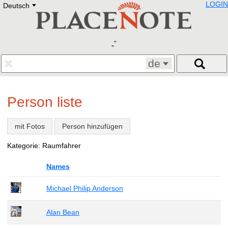
LOGIN
Deutsch
Deutsch
E
English
Русский
Lietuvių
Latviešu
Francais
de
Polski
Hebrew
Український
Person liste
Eestikeelne
mit Fotos
Person hinzufügen
Kategorie: Raumfahrer
Names
Michael Philip Anderson
Alan Bean