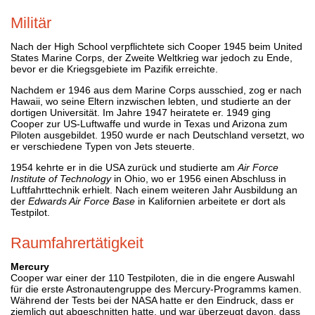
Militär
Nach der High School verpflichtete sich Cooper 1945 beim United
States Marine Corps, der Zweite Weltkrieg war jedoch zu Ende,
bevor er die Kriegsgebiete im Pazifik erreichte.
Nachdem er 1946 aus dem Marine Corps ausschied, zog er nach
Hawaii, wo seine Eltern inzwischen lebten, und studierte an der
dortigen Universität. Im Jahre 1947 heiratete er. 1949 ging
Cooper zur US-Luftwaffe und wurde in Texas und Arizona zum
Piloten ausgebildet. 1950 wurde er nach Deutschland versetzt, wo
er verschiedene Typen von Jets steuerte.
1954 kehrte er in die USA zurück und studierte am
Air Force
Institute of Technology
in Ohio, wo er 1956 einen Abschluss in
Luftfahrttechnik erhielt. Nach einem weiteren Jahr Ausbildung an
der
Edwards Air Force Base
in Kalifornien arbeitete er dort als
Testpilot.
Raumfahrertätigkeit
Mercury
Cooper war einer der 110 Testpiloten, die in die engere Auswahl
für die erste Astronautengruppe des Mercury-Programms kamen.
Während der Tests bei der NASA hatte er den Eindruck, dass er
ziemlich gut abgeschnitten hatte, und war überzeugt davon, dass