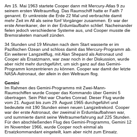
Am 15. Mai 1963 startete Cooper dann mit Mercury-Atlas 9 zu
seinem ersten Weltraumflug. Das Raumschiff hatte er Faith 7
genannt. Er umkreiste die Erde 22 Mal und verbrachte damit
mehr Zeit im All als seine fünf Vorgänger zusammen. Er war der
erste Amerikaner, der in der Erdumlaufbahn schlief. Nacheinander
fielen jedoch verschiedene Systeme aus, und Cooper musste die
Bremsraketen manuell zünden.
34 Stunden und 19 Minuten nach dem Start wasserte er im
Pazifischen Ozean und schloss damit das Mercury-Programm ab.
Ein weiterer Langzeitflug, mit Alan Shepard als Astronaut und
Cooper als Ersatzmann, war zwar noch in der Diskussion, wurde
aber nicht mehr durchgeführt, um sich ganz auf das Gemini-
Programm konzentrieren zu können. Cooper war damit der letzte
NASA-Astronaut, der allein in den Weltraum flog.
Gemini
Im Rahmen des Gemini-Programms mit Zwei-Mann-
Raumschiffen wurde Cooper das Kommando über Gemini 5
übertragen. Sein Pilot war Charles Conrad. Dieser Flug wurde
vom 21. August bis zum 29. August 1965 durchgeführt und
bedeutete mit 190 Stunden einen neuen Langzeitrekord. Cooper
war der erste Astronaut, der zweimal in Erdumlaufbahnen war,
und summierte damit seine Weltraumerfahrung auf 225 Stunden.
Für den abschließenden Flug des Gemini-Programms, Gemini 12
im November 1966, wurde Cooper noch einmal als
Ersatzkommandant eingeteilt, kam aber nicht zum Einsatz.