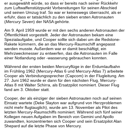
er ausgewählt würde, so dass er bereits nach seiner Rückkehr
zum Luftwaffenstützpunkt Vorbereitungen für seinen Abschied
und seinen Umzug traf. So war er keineswegs überrascht, als er
erfuhr, dass er tatsächlich zu den sieben ersten Astronauten
(
Mercury Seven
) der NASA gehörte.
Am 9. April 1959 wurde er mit den sechs anderen Astronauten der
Öffentlichkeit vorgestellt. Jeder der Astronauten bekam eine
Spezialaufgabe, und Cooper sollte sich dabei um die Redstone-
Rakete kümmern, die an das Mercury-Raumschiff angepasst
werden musste. Außerdem war er damit beschäftigt, ein
Mehrzweckmesser zu entwerfen, das die Astronauten im Falle
einer Notlandung oder -wasserung gebrauchen konnten.
Während der ersten beiden Mercuryflüge in der Erdumlaufbahn
im Frühling 1962 (Mercury-Atlas 6 und Mercury-Atlas 7) arbeitete
Cooper als Verbindungssprecher (Capcom) in der Flugleitung. Am
27. Juni 1962 wurde er dann für den nächsten Flug, Mercury-
Atlas 8 mit Walter Schirra, als Ersatzpilot nominiert. Dieser Flug
fand am 3. Oktober statt.
Cooper, der als einziger der sieben Astronauten noch auf seinen
Einsatz wartete (Deke Slayton war aufgrund von Herzproblemen
nicht mehr flugtauglich), wurde am 13. November als Pilot des
letzten Mercury-Raumschiffs nominiert. Während sich fünf seiner
Kollegen neuen Aufgaben im Bereich von Gemini und Apollo
zuwandten, konzentrierten sich Cooper und sein Ersatzpilot Alan
Shepard auf die letzte Phase von Mercury.