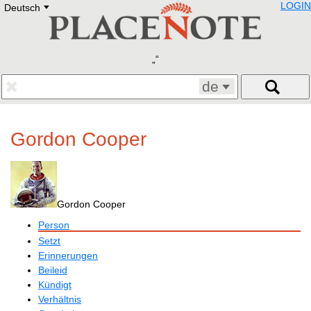
LOGIN
Deutsch
Deutsch
E
English
Русский
Lietuvių
Latviešu
Francais
de
Polski
Hebrew
Український
Gordon Cooper
Eestikeelne
Gordon Cooper
Person
Setzt
Erinnerungen
Beileid
Kündigt
Verhältnis