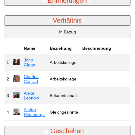
Erinnerungen
Verhältnis
In Bezug
Name
Beziehung
Beschreibung
John
1
Arbeitskollege
Glenn
Charles
2
Arbeitskollege
Conrad
Alexei
3
Bekanntschaft
Leonow
Ainārs
4
Gleichgesinnte
Ritenbergs
Geschehen