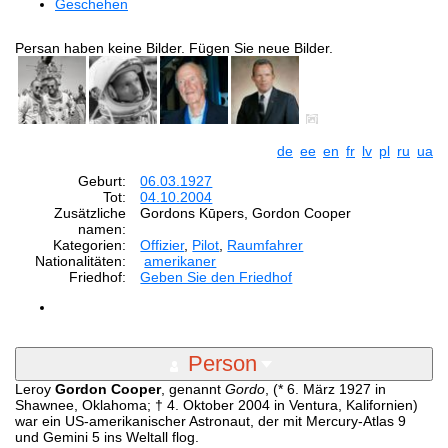
Geschehen
Persan haben keine Bilder. Fügen Sie neue Bilder.
de
ee
en
fr
lv
pl
ru
ua
Geburt:
06.03.1927
Tot:
04.10.2004
Zusätzliche
Gordons Kūpers, Gordon Cooper
namen:
Kategorien:
Offizier
,
Pilot
,
Raumfahrer
Nationalitäten:
amerikaner
Friedhof:
Geben Sie den Friedhof
Person
Leroy
Gordon Cooper
, genannt
Gordo
, (* 6. März 1927 in
Shawnee, Oklahoma; † 4. Oktober 2004 in Ventura, Kalifornien)
war ein US-amerikanischer Astronaut, der mit Mercury-Atlas 9
und Gemini 5 ins Weltall flog.