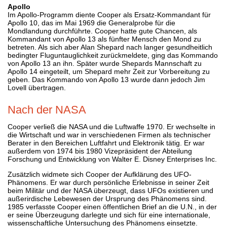
Apollo
Im Apollo-Programm diente Cooper als Ersatz-Kommandant für
Apollo 10, das im Mai 1969 die Generalprobe für die
Mondlandung durchführte. Cooper hatte gute Chancen, als
Kommandant von Apollo 13 als fünfter Mensch den Mond zu
betreten. Als sich aber Alan Shepard nach langer gesundheitlich
bedingter Fluguntauglichkeit zurückmeldete, ging das Kommando
von Apollo 13 an ihn. Später wurde Shepards Mannschaft zu
Apollo 14 eingeteilt, um Shepard mehr Zeit zur Vorbereitung zu
geben. Das Kommando von Apollo 13 wurde dann jedoch Jim
Lovell übertragen.
Nach der NASA
Cooper verließ die NASA und die Luftwaffe 1970. Er wechselte in
die Wirtschaft und war in verschiedenen Firmen als technischer
Berater in den Bereichen Luftfahrt und Elektronik tätig. Er war
außerdem von 1974 bis 1980 Vizepräsident der Abteilung
Forschung und Entwicklung von Walter E. Disney Enterprises Inc.
Zusätzlich widmete sich Cooper der Aufklärung des UFO-
Phänomens. Er war durch persönliche Erlebnisse in seiner Zeit
beim Militär und der NASA überzeugt, dass UFOs existieren und
außerirdische Lebewesen der Ursprung des Phänomens sind.
1985 verfasste Cooper einen öffentlichen Brief an die U.N., in der
er seine Überzeugung darlegte und sich für eine internationale,
wissenschaftliche Untersuchung des Phänomens einsetzte.