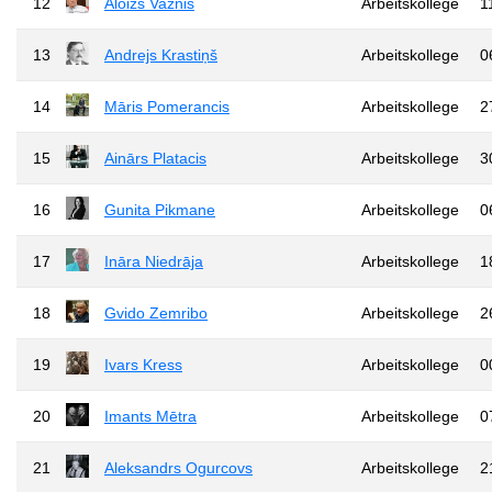
12
Aloizs Vaznis
Arbeitskollege
1
13
Andrejs Krastiņš
Arbeitskollege
0
14
Māris Pomerancis
Arbeitskollege
2
15
Ainārs Platacis
Arbeitskollege
3
16
Gunita Pikmane
Arbeitskollege
0
17
Ināra Niedrāja
Arbeitskollege
1
18
Gvido Zemribo
Arbeitskollege
2
19
Ivars Kress
Arbeitskollege
0
20
Imants Mētra
Arbeitskollege
0
21
Aleksandrs Ogurcovs
Arbeitskollege
2