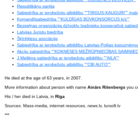
Republikāņu partija
Sabiedrība ar ierobežotu atbildību ""TIRGUS-KAUGURI"" mak
Komandītsabiedrība ""KULDĪGAS BŪVKONSORCIJS k/s""
Bezpeļņas organizācija dzīvokļu īpašnieku kooperatīvā sabi
Latvijas Juristu biedrība
Šķīrējtiesu asociācija
Sabiedrība ar ierobežotu atbildību Latvijas-Polijas kopuzņē
Akciju sabiedrība ""KOKNESES MEŽRŪPNIECĪBAS SAIMNIEC
J.Mellēna sabiedrība ar ierobežotu atbildību ""AILA""
Sabiedrība ar ierobežotu atbildību ""CBI AUTO""
He died at the age of 63 years, in 2007.
More information about person with name
Ainārs Ritenbergs
you co
His / her died in Latvia, in
Rīga
Sources: Mass-media, internet resources, news.lv, lursoft.lv
***