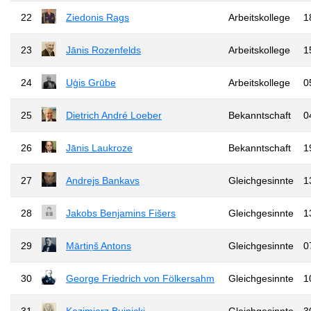
22
Ziedonis Rags
Arbeitskollege
1
23
Jānis Rozenfelds
Arbeitskollege
1
24
Uģis Grūbe
Arbeitskollege
0
25
Dietrich André Loeber
Bekanntschaft
0
26
Jānis Laukroze
Bekanntschaft
1
27
Andrejs Bankavs
Gleichgesinnte
1
28
Jakobs Benjamins Fišers
Gleichgesinnte
1
29
Mārtiņš Antons
Gleichgesinnte
0
30
George Friedrich von Fölkersahm
Gleichgesinnte
1
31
Kazimierz Bujnicki
Gleichgesinnte
3