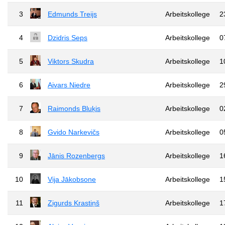
3
Edmunds Treijs
Arbeitskollege
2
4
Dzidris Seps
Arbeitskollege
0
5
Viktors Skudra
Arbeitskollege
1
6
Aivars Niedre
Arbeitskollege
2
7
Raimonds Bluķis
Arbeitskollege
0
8
Gvido Narkevičs
Arbeitskollege
0
9
Jānis Rozenbergs
Arbeitskollege
1
10
Vija Jākobsone
Arbeitskollege
1
11
Zigurds Krastiņš
Arbeitskollege
1