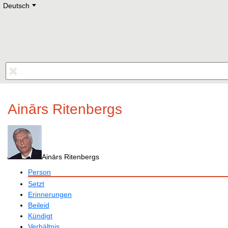
Deutsch
Deutsch
E
English
Русский
Lietuvių
Latviešu
Francais
Polski
Hebrew
Український
Eestikeelne
Ainārs Ritenbergs
Ainārs Ritenbergs
Person
Setzt
Erinnerungen
Beileid
Kündigt
Verhältnis