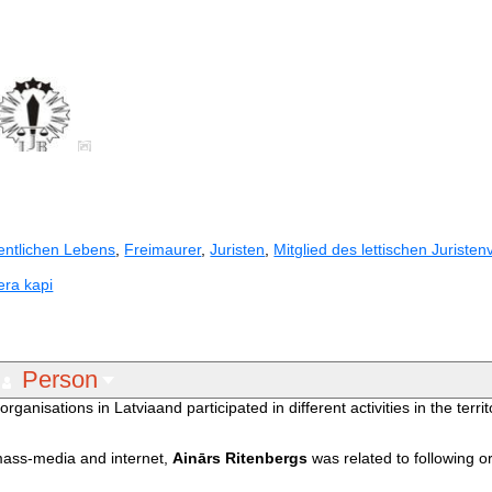
fentlichen Lebens
,
Freimaurer
,
Juristen
,
Mitglied des lettischen Juriste
era kapi
Person
organisations in Latviaand participated in different activities in the territ
 mass-media and internet,
Ainārs Ritenbergs
was related to following o