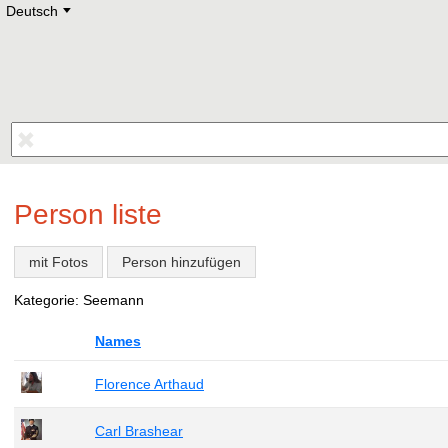
Deutsch
Deutsch
E
English
Русский
Lietuvių
Latviešu
Francais
Polski
Hebrew
Український
Eestikeelne
Person liste
mit Fotos
Person hinzufügen
Kategorie: Seemann
Names
Florence Arthaud
Carl Brashear