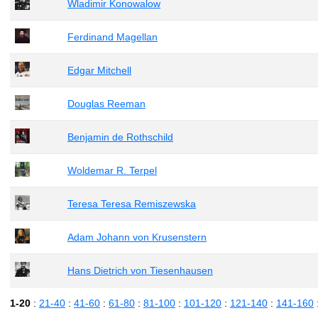
Wladimir Konowalow
Ferdinand Magellan
Edgar Mitchell
Douglas Reeman
Benjamin de Rothschild
Woldemar R. Terpel
Teresa Teresa Remiszewska
Adam Johann von Krusenstern
Hans Dietrich von Tiesenhausen
1-20
:
21-40
:
41-60
:
61-80
:
81-100
:
101-120
:
121-140
:
141-160