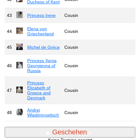
Duchess of Kent
43
Princess Irene
Cousin
Elena von
44
Cousin
Griechenland
45
Michel de Grèce
Cousin
Princess Xenia
46
Georgievna of
Cousin
Russia
Princess
Elizabeth of
47
Cousin
Greece and
Denmark
Andrei
48
Cousin
Wladimirowitsch
Geschehen