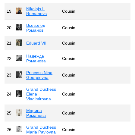
Nikolajs II
19
Cousin
Romanovs
Всеволод
20
Cousin
Романов
21
Eduard VIII
Cousin
Надежда
22
Cousin
Романова
Princess Nina
23
Cousin
Georgievna
Grand Duchess
24
Elena
Cousin
Vladimirovna
Марина
25
Cousin
Романова
Grand Duchess
26
Cousin
Maria Pavlovna