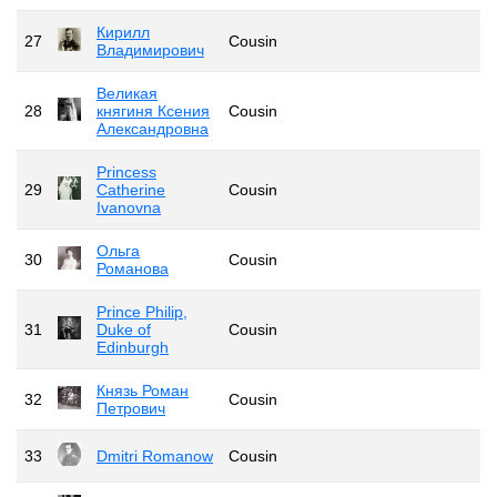
Кирилл
27
Cousin
Владимирович
Великая
28
княгиня Ксения
Cousin
Александровна
Princess
29
Catherine
Cousin
Ivanovna
Ольга
30
Cousin
Романова
Prince Philip,
31
Duke of
Cousin
Edinburgh
Князь Роман
32
Cousin
Петрович
33
Dmitri Romanow
Cousin