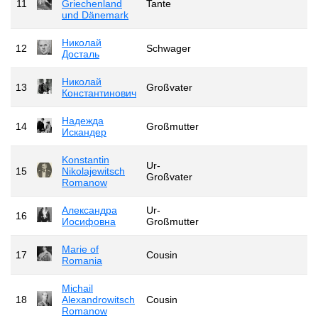
11
Griechenland
Tante
und Dänemark
Николай
12
Schwager
Досталь
Николай
13
Großvater
Константинович
Надежда
14
Großmutter
Искандер
Konstantin
Ur-
15
Nikolajewitsch
Großvater
Romanow
Александра
Ur-
16
Иосифовна
Großmutter
Marie of
17
Cousin
Romania
Michail
18
Alexandrowitsch
Cousin
Romanow