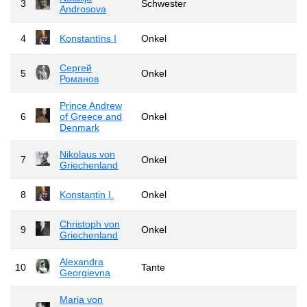
3
Schwester
Androsova
4
Konstantīns I
Onkel
Сергей
5
Onkel
Романов
Prince Andrew
6
of Greece and
Onkel
Denmark
Nikolaus von
7
Onkel
Griechenland
8
Konstantin I.
Onkel
Christoph von
9
Onkel
Griechenland
Alexandra
10
Tante
Georgievna
Maria von