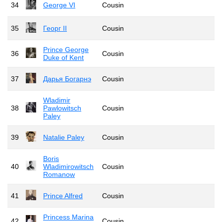
34
George VI
Cousin
35
Георг II
Cousin
Prince George
36
Cousin
Duke of Kent
37
Дарья Богарнэ
Cousin
Wladimir
38
Pawlowitsch
Cousin
Paley
39
Natalie Paley
Cousin
Boris
40
Wladimirowitsch
Cousin
Romanow
41
Prince Alfred
Cousin
Princess Marina
42
Cousin