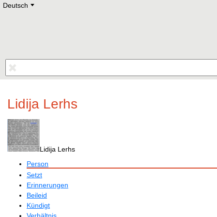
Deutsch
Deutsch
E
English
Русский
Lietuvių
Latviešu
Francais
Polski
Hebrew
Український
Eestikeelne
Lidija Lerhs
Lidija Lerhs
Person
Setzt
Erinnerungen
Beileid
Kündigt
Verhältnis