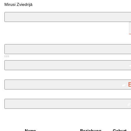
Mirusi Zviedrijā
Name
Beziehung
Geburt