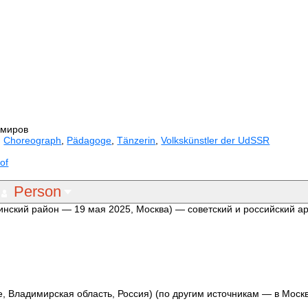
имиров
,
Choreograph
,
Pädagoge
,
Tänzerin
,
Volkskünstler der UdSSR
of
Person
инский район — 19 мая 2025, Москва) — советский и российский ар
, Владимирская область, Россия) (по другим источникам — в Москв