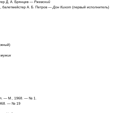
тер Д. А. Брянцев —
Ржевский
, балетмейстер А. Б. Петров —
Дон Кихот
(первый исполнитель)
ажный)
 мужик
л. — М., 1968. — № 1.
968. — № 19
5