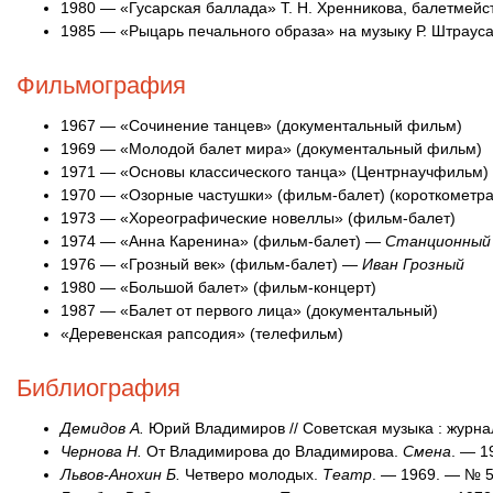
1980 — «Гусарская баллада» Т. Н. Хренникова, балетмейс
1985 — «Рыцарь печального образа» на музыку Р. Штрауса
Фильмография
1967 — «Сочинение танцев» (документальный фильм)
1969 — «Молодой балет мира» (документальный фильм)
1971 — «Основы классического танца» (Центрнаучфильм)
1970 — «Озорные частушки» (фильм-балет) (короткометр
1973 — «Хореографические новеллы» (фильм-балет)
1974 — «Анна Каренина» (фильм-балет) —
Станционный
1976 — «Грозный век» (фильм-балет) —
Иван Грозный
1980 — «Большой балет» (фильм-концерт)
1987 — «Балет от первого лица» (документальный)
«Деревенская рапсодия» (телефильм)
Библиография
Демидов А.
Юрий Владимиров // Советская музыка : журна
Чернова Н.
От Владимирова до Владимирова.
Смена
. — 1
Львов-Анохин Б.
Четверо молодых.
Театр
. — 1969. — № 