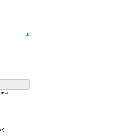
ru
тист
е).