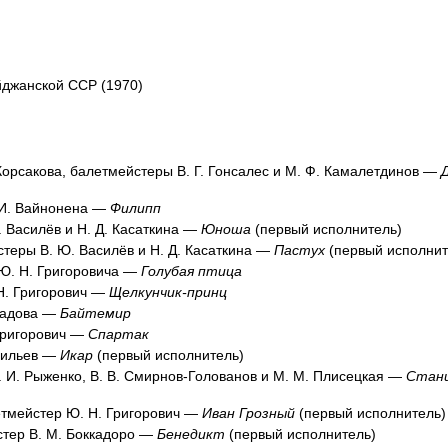
йджанской ССР (1970)
Корсакова, балетмейстеры В. Г. Гонсалес и М. Ф. Камалетдинов —
 И. Вайнонена —
Филипп
. Василёв и Н. Д. Касаткина —
Юноша
(первый исполнитель)
теры В. Ю. Василёв и Н. Д. Касаткина —
Пастух
(первый исполнит
 Ю. Н. Григоровича —
Голубая птица
Н. Григорович —
Щелкунчик-принц
градова —
Байтемир
 Григорович —
Спартак
асильев —
Икар
(первый исполнитель)
 И. Рыженко, В. В. Смирнов-Голованов и М. М. Плисецкая —
Стан
етмейстер Ю. Н. Григорович —
Иван Грозный
(первый исполнитель)
стер В. М. Боккадоро —
Бенедикт
(первый исполнитель)