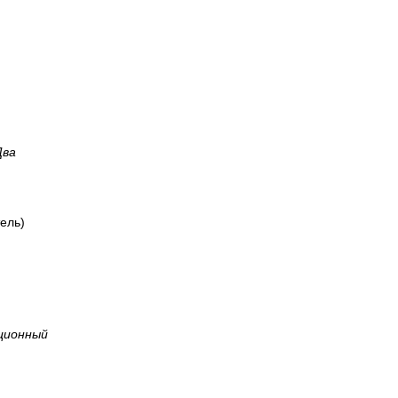
Два
ель)
ционный