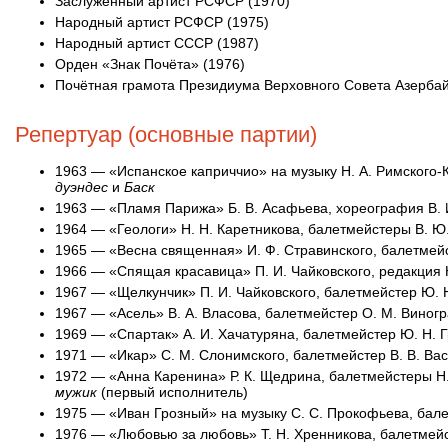
Заслуженный артист РСФСР (1970)
Народный артист РСФСР (1975)
Народный артист СССР (1987)
Орден «Знак Почёта» (1976)
Почётная грамота Президиума Верховного Совета Азерба
Репертуар (основные партии)
1963 — «Испанское каприччио» на музыку Н. А. Римского-
дуэндес
и
Баск
1963 — «Пламя Парижа» Б. В. Асафьева, хореография В.
1964 — «Геологи» Н. Н. Каретникова, балетмейстеры В. Ю
1965 — «Весна священная» И. Ф. Стравинского, балетмейс
1966 — «Спящая красавица» П. И. Чайковского, редакция
1967 — «Щелкунчик» П. И. Чайковского, балетмейстер Ю. 
1967 — «Асель» В. А. Власова, балетмейстер О. М. Вино
1969 — «Спартак» А. И. Хачатуряна, балетмейстер Ю. Н.
1971 — «Икар» С. М. Слонимского, балетмейстер В. В. В
1972 — «Анна Каренина» Р. К. Щедрина, балетмейстеры Н.
мужик
(первый исполнитель)
1975 — «Иван Грозный» на музыку С. С. Прокофьева, бал
1976 — «Любовью за любовь» Т. Н. Хренникова, балетмей