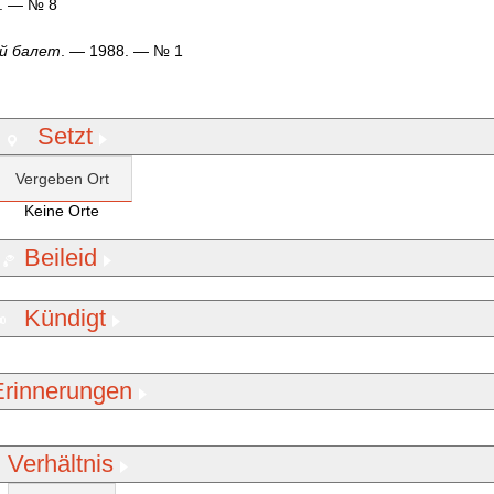
2. — № 8
й балет
. — 1988. — № 1
Setzt
Vergeben Ort
Keine Orte
Beileid
Kündigt
Erinnerungen
Verhältnis