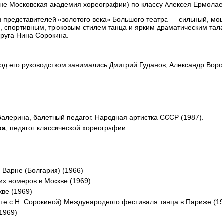
не Московская академия хореографии) по классу Алексея Ермолае
з представителей «золотого века» Большого театра — сильный, м
спортивным, трюковым стилем танца и ярким драматическим тал
руга Нина Сорокина.
под его руководством занимались Дмитрий Гуданов, Александр Вор
алерина, балетный педагог. Народная артистка СССР (1987).
ва
, педагог классической хореографии.
в Варне (Болгария) (1966)
их номеров в Москве (1969)
кве (1969)
те с Н. Сорокиной) Международного фестиваля танца в Париже (1
1969)