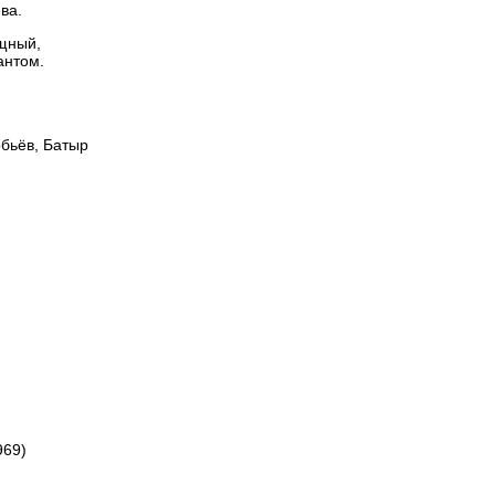
ва.
ощный,
антом.
обьёв, Батыр
969)