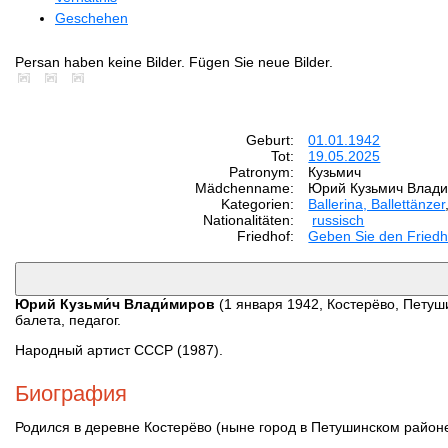
Geschehen
Persan haben keine Bilder. Fügen Sie neue Bilder.
Geburt:
01.01.1942
Tot:
19.05.2025
Patronym:
Кузьмич
Mädchenname:
Юрий Кузьмич Влад
Kategorien:
Ballerina, Ballettänzer
Nationalitäten:
russisch
Friedhof:
Geben Sie den Friedh
Юрий Кузьми́ч Влади́миров
(1 января 1942, Костерёво, Петуш
балета, педагог.
Народный артист СССР (1987).
Биография
Родился в деревне Костерёво (ныне город в Петушинском районе