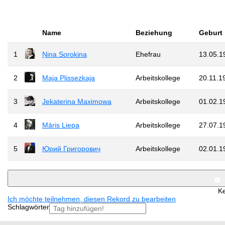
Name
Beziehung
Geburt
1
Ņina Sorokina
Ehefrau
13.05.1
2
Maja Plissezkaja
Arbeitskollege
20.11.1
3
Jekaterina Maximowa
Arbeitskollege
01.02.1
4
Māris Liepa
Arbeitskollege
27.07.1
5
Юрий Григорович
Arbeitskollege
02.01.1
Ke
Ich möchte teilnehmen, diesen Rekord zu bearbeiten
Schlagwörter