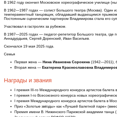
В 1962 году окончил Московское хореографическое училище (ны
В 1962—1987 годах — солист Большого театра (Москва). Один и
темпераментный танцовщик, обладавший выдающимся прыжком, 
Постоянным сценическим партнером Владимирова стала его суп
Участвовал в гастролях за рубежом.
В 1987—2025 годах — педагог-репетитор Большого театра, где 
Аннадурдыев, Сергей Доренский, Иван Васильев.
Скончался 19 мая 2025 года.
Семья
Первая жена —
Нина Ивановна Сорокина
(1942—2011), б
Вторая жена —
Екатерина Краснославовна Владимиро
Награды и звания
I премия III-го Международного конкурса артистов балета 
I премия I-го Всесоюзного конкурса новых хореографическ
I премия Международного конкурса артистов балета в Мос
Приз «Золотые звёзды» как «Лучшей балетной паре» (вмес
Премия имени В. Нижинского Парижской академии танца (