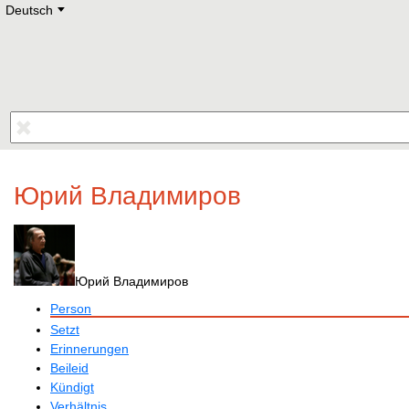
Deutsch
Deutsch
E
English
Русский
Lietuvių
Latviešu
Francais
Polski
Hebrew
Український
Eestikeelne
Юрий Владимиров
Юрий Владимиров
Person
Setzt
Erinnerungen
Beileid
Kündigt
Verhältnis