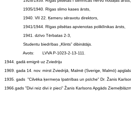
1928/1935. Rīgas pilsētas I slimnīcas nervu nodaļas ārsts,
1935/1940. Rīgas slimo kases ārsts,
1940. VII 22. Ķemeru sēravotu direktors,
1941/1944. Rīgas pilsētas apvienotas poliklīnikas ārsts,
1941. dzīvo Tērbatas 2-3,
Studentu biedrības „Klints” dibinātājs.
Avots: LVVA P-1023-2-13-111.
1944. gadā emigrē uz Zviedriju
1969. gada 14. nov. mirst Zviedrijā, Malmē (Sverige, Malmö) apglab
1935. gads "Cilvēka ķermeņa īpatnības un psīche" Dr. Žanis Karlson
1966.gads "Divi reiz divi ir pieci" Žanis Karlsons Apgāds Ziemeļblāzm