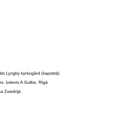
āts Lyngby kyrkogård (kapsētā)
s. Izdevis A.Gulbis. Rīgā
a Zviedrijā.