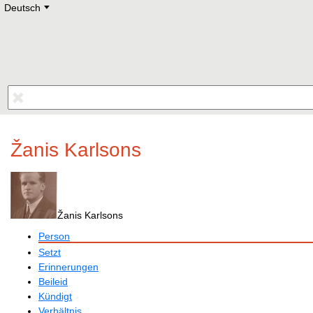
Deutsch
Deutsch
E
English
Русский
Lietuvių
Latviešu
Francais
Polski
Hebrew
Український
Eestikeelne
Žanis Karlsons
Žanis Karlsons
Person
Setzt
Erinnerungen
Beileid
Kündigt
Verhältnis