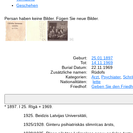
Geschehen
Persan haben keine Bilder. Fügen Sie neue Bilder.
Geburt:
25.01.1897
Tot:
14.11.1969
Burial Datum:
22.11.1969
Zusätzliche namen:
Rūdofs
Kategorien:
Arzt
,
Psychiater
,
Schrif
Nationalitäten:
lette
Friedhof:
Geben Sie den Friedh
* 1897. I 25. Rīgā + 1969.
1925. Beidzis Latvijas Universitāti,
1925/1928. Ginteru psihiatriskās slimnīcas ārsts,