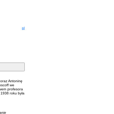
pl
 oraz Antoninę
oscoff we
ctwem profesora
 1938 roku była
anie