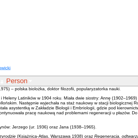
owicki
Person
975) – polska biolożka, doktor filozofii, popularyzatorka nauki.
i Heleny Latiników w 1904 roku. Miała dwie siostry: Annę (1902–1969)
llońskim. Następnie wyjechała na staż naukowy w stacji biologicznej R
stała asystentką w Zakładzie Biologii i Embriologii, gdzie pod kierowni
 kontynuowała pracę naukową nad problemami regeneracji u płazów. Do
ynów: Jerzego (ur. 1936) oraz Jana (1938–1965).
zyrodzie
(Książnica-Atlas, Warszawa 1938) oraz
Regeneracja, odtwarz