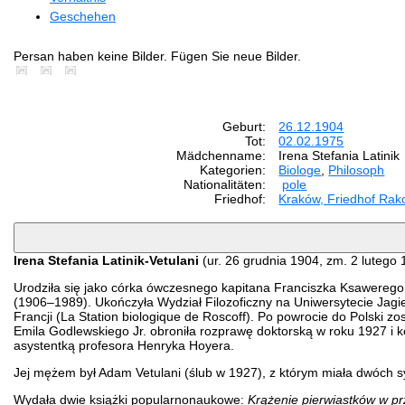
Geschehen
Persan haben keine Bilder. Fügen Sie neue Bilder.
Geburt:
26.12.1904
Tot:
02.02.1975
Mädchenname:
Irena Stefania Latinik
Kategorien:
Biologe
,
Philosoph
Nationalitäten:
pole
Friedhof:
Kraków, Friedhof Rak
Irena Stefania Latinik-Vetulani
(ur. 26 grudnia 1904, zm. 2 lutego 1
Urodziła się jako córka ówczesnego kapitana Franciszka Ksawerego 
(1906–1989). Ukończyła Wydział Filozoficzny na Uniwersytecie Jagie
Francji (La Station biologique de Roscoff). Po powrocie do Polski zo
Emila Godlewskiego Jr. obroniła rozprawę doktorską w roku 1927 i
asystentką profesora Henryka Hoyera.
Jej mężem był Adam Vetulani (ślub w 1927), z którym miała dwóch s
Wydała dwie książki popularnonaukowe:
Krążenie pierwiastków w pr