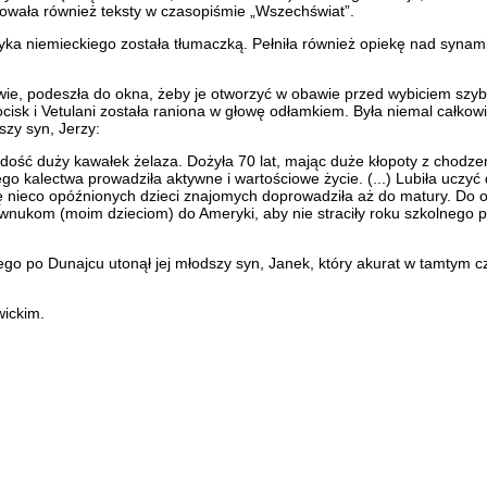
ikowała również teksty w czasopiśmie „Wszechświat”.
zyka niemieckiego została tłumaczką. Pełniła również opiekę nad synami
kowie, podeszła do okna, żeby je otworzyć w obawie przed wybiciem sz
sk i Vetulani została ran­iona w głowę odłamkiem. Była niemal całkowi
szy syn, Jerzy:
 dość duży kawałek żelaza. Dożyła 70 lat, mając duże kłopoty z chodze
o kalectwa prowadziła aktywne i wartościowe życie. (...) Lubiła uczyć 
 nieco opóźnionych dzieci znajomych doprowadziła aż do matury. Do os
oim wnukom (moim dzieciom) do Ameryki, aby nie straciły roku szkolnego 
go po Dunajcu utonął jej młodszy syn, Janek, który akurat w tamtym c
ickim.