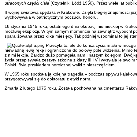
utraconych części ciała
(Czytelnik, Łódź 1950). Przez wiele lat publ
II wojnę światową spędziła w Krakowie. Dzięki biegłej znajomości ję
wychowywała w patriotycznym poczuciu honoru.
18 stycznia 1945 roku, ostatniego dnia okupacji niemieckiej w Kra
możliwej eksplozji. W tym samym momencie na zewnątrz wybuchł poci
sparaliżowana przez kilka miesięcy. Tak później wspominał to jej star
Przeżyła to, ale do końca życia miała w mózgu
niewładną lewą rękę i ograniczone do połowy pole widzenia. Mimo teg
z nimi lekcje. Bardzo dużo pomagała nam i naszym kolegom. Dwójkę
życia przepisywała zeszyty szkolne z klasy III i V i wysyłała je sw
Polski. Była przykładem heroicznej walki z nieszczęściem.
W 1965 roku spotkała ją kolejna tragedia – podczas spływu kajakowe
przygotowywał się do doktoratu z etyki norm.
Zmarła 2 lutego 1975 roku. Została pochowana na cmentarzu Rakow