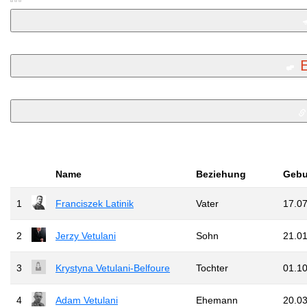
Name
Beziehung
Gebu
1
Franciszek Latinik
Vater
17.0
2
Jerzy Vetulani
Sohn
21.0
3
Krystyna Vetulani-Belfoure
Tochter
01.1
4
Adam Vetulani
Ehemann
20.0