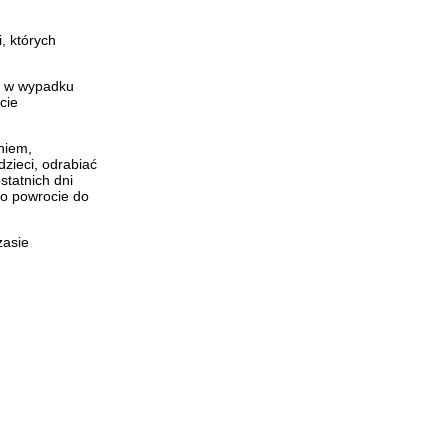
, których
yb w wypadku
cie
niem,
dzieci, odrabiać
tatnich dni
po powrocie do
zasie