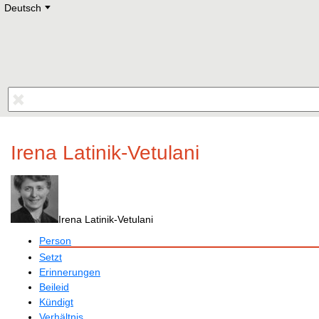
Deutsch
Deutsch
E
English
Русский
Lietuvių
Latviešu
Francais
Polski
Hebrew
Український
Eestikeelne
Irena Latinik-Vetulani
Irena Latinik-Vetulani
Person
Setzt
Erinnerungen
Beileid
Kündigt
Verhältnis