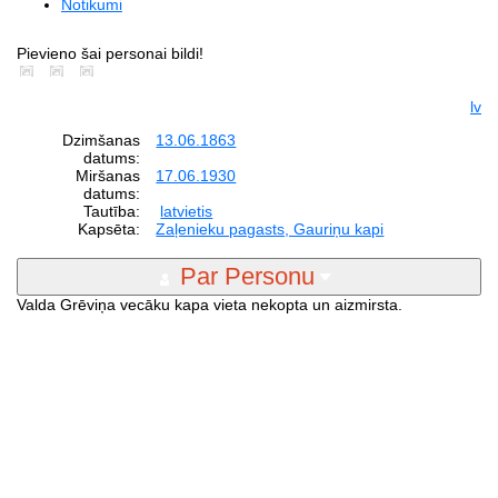
Notikumi
Pievieno šai personai bildi!
lv
Dzimšanas
13.06.1863
datums:
Miršanas
17.06.1930
datums:
Tautība:
latvietis
Kapsēta:
Zaļenieku pagasts, Gauriņu kapi
Par Personu
Valda Grēviņa vecāku kapa vieta nekopta un aizmirsta.