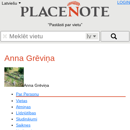
LOGIN
Latviešu
Deutsch
E
English
Русский
Lietuvių
Pastāsti par vietu
Latviešu
Francais
lv
Polski
Hebrew
Український
Anna Grēviņa
Eestikeelne
Anna Grēviņa
Par Personu
Vietas
Atmiņas
Līdzjūtības
Sludinājumi
Saiknes