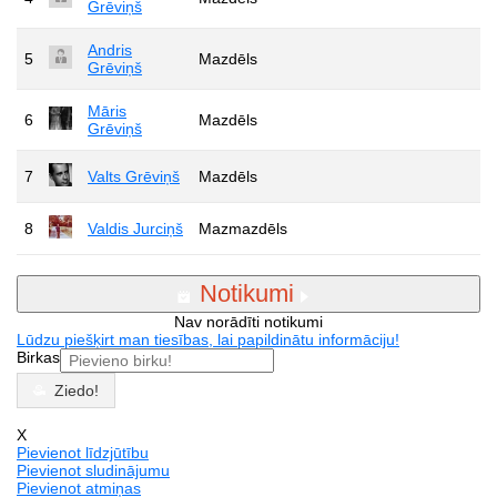
Grēviņš
Andris
5
Mazdēls
Grēviņš
Māris
6
Mazdēls
Grēviņš
7
Valts Grēviņš
Mazdēls
8
Valdis Jurciņš
Mazmazdēls
Notikumi
Nav norādīti notikumi
Lūdzu piešķirt man tiesības, lai papildinātu informāciju!
Birkas
Ziedo!
X
Pievienot līdzjūtību
Pievienot sludinājumu
Pievienot atmiņas