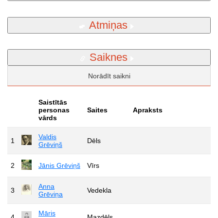
Atmiņas
Saiknes
Norādīt saikni
Saistītās
personas
Saites
Apraksts
vārds
Valdis
1
Dēls
Grēviņš
2
Jānis Grēviņš
Vīrs
Anna
3
Vedekla
Grēviņa
Māris
4
Mazdēls