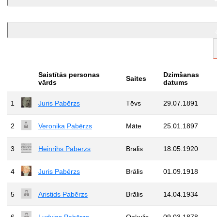
Saistītās personas
Dzimšanas
Saites
vārds
datums
1
Juris Pabērzs
Tēvs
29.07.1891
2
Veronika Pabērzs
Māte
25.01.1897
3
Heinrihs Pabērzs
Brālis
18.05.1920
4
Juris Pabērzs
Brālis
01.09.1918
5
Aristids Pabērzs
Brālis
14.04.1934
6
Ludvigs Pabērzs
Onkulis
09.03.1878