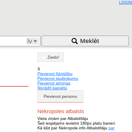
LOGIN
Meklēt
lv
Ziedo!
X
Pievienot līdzjūtību
Pievienot sludinājumu
Pievienot atmiņas
Norādīt kapsētu
Pievienot personu
Nekropoles atbalsts
Vieta ziņām par Atbalstītāju
Šeit iespējams ievietot 180px platu baneri.
Kā kļūt par Nekropole.info Atbalstītāju
par