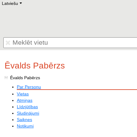
Latviešu
Deutsch
E
English
Русский
Lietuvių
Latviešu
Francais
Polski
Hebrew
Український
Eestikeelne
Ēvalds Pabērzs
Ēvalds Pabērzs
Par Personu
Vietas
Atmiņas
Līdzjūtības
Sludinājumi
Saiknes
Notikumi