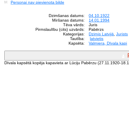
Personai nav pievienota bilde
Dzimšanas datums:
04.10.1922
Miršanas datums:
14.01.1994
Tēva vārds:
Juris
Pirmslaulību (cits) uzvārds:
Pabērzs
Kategorijas:
Dzimis Latvijā
,
Jurists
Tautība:
latvietis
Kapsēta:
Valmiera, Dīvala kapi
Dīvala kapsētā kopēja kapavieta ar Lūciju Pabērzu (27.11.1920-18.