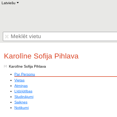
Latviešu
Deutsch
E
English
Русский
Lietuvių
Latviešu
Francais
Polski
Hebrew
Український
Eestikeelne
Karolīne Sofija Pihlava
Karolīne Sofija Pihlava
Par Personu
Vietas
Atmiņas
Līdzjūtības
Sludinājumi
Saiknes
Notikumi