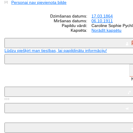
Personai nav pievienota bilde
Dzimšanas datums:
17.03.1864
Miršanas datums:
06.10.1911
Papildu vārdi:
Caroline Sophie Pychl
Kapsēta:
Norādīt kapsētu
Lūdzu piešķirt man tiesības, lai papildinātu informāciju!