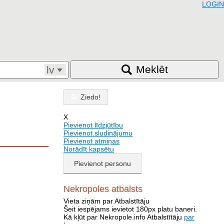
LOGIN
Meklēt
lv
Ziedo!
X
Pievienot līdzjūtību
Pievienot sludinājumu
Pievienot atmiņas
Norādīt kapsētu
Pievienot personu
Nekropoles atbalsts
Vieta ziņām par Atbalstītāju
Šeit iespējams ievietot 180px platu baneri.
Kā kļūt par Nekropole.info Atbalstītāju
par