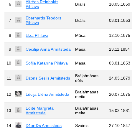
Alfrēds Reinholds
6
Brālis
18.05.1859
Pihlavs
Eberhards Teodors
7
Brālis
03.01.1853
Pihlavs
8
Elza Pihlava
Māsa
12.10.1875
9
Cecīlija Anna Armitsteda
Māsa
23.11.1854
10
Sofija Katarīna Pihlava
Māsa
03.01.1853
Brāļa/māsas
11
Džons Sesils Armitsteds
24.03.1879
dēls
Brāļa/māsas
12
Lūcija Elēna Armitsteda
20.07.1875
meita
Edīte Margrēta
Brāļa/māsas
13
15.03.1881
Armitsteda
meita
14
Džordžs Armitsteds
Svainis
27.10.1847