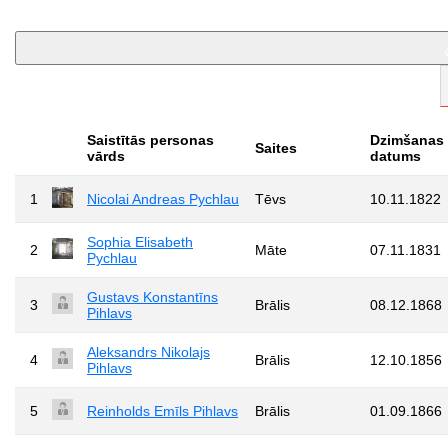
Saistītās personas
Dzimšanas
Saites
vārds
datums
1
Nicolai Andreas Pychlau
Tēvs
10.11.1822
Sophia Elisabeth
2
Māte
07.11.1831
Pychlau
Gustavs Konstantīns
3
Brālis
08.12.1868
Pihlavs
Aleksandrs Nikolajs
4
Brālis
12.10.1856
Pihlavs
5
Reinholds Emīls Pihlavs
Brālis
01.09.1866