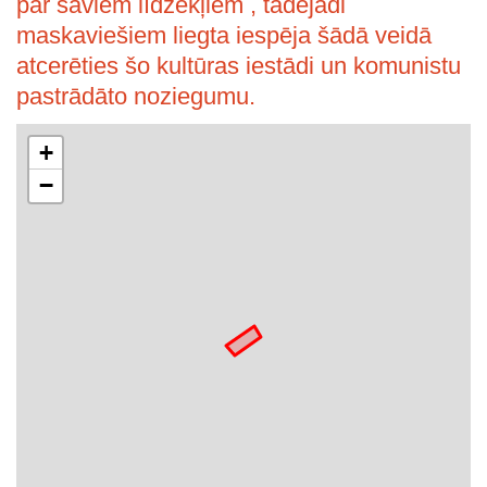
par saviem līdzekļiem , tādējādi
maskaviešiem liegta iespēja šādā veidā
atcerēties šo kultūras iestādi un komunistu
pastrādāto noziegumu.
+
−