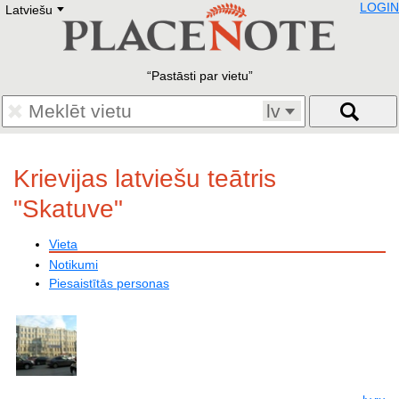
LOGIN
Latviešu
Deutsch
E
English
Русский
Lietuvių
Pastāsti par vietu
Latviešu
Francais
lv
Polski
Hebrew
Український
Krievijas latviešu teātris
Eestikeelne
"Skatuve"
Vieta
Notikumi
Piesaistītās personas