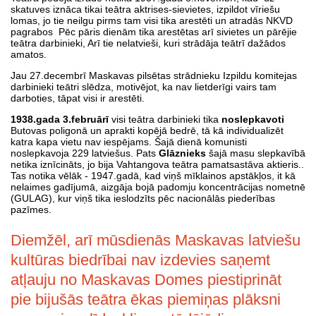
skatuves iznāca tikai teātra aktrises-sievietes, izpildot vīriešu
lomas, jo tie neilgu pirms tam visi tika arestēti un atradās NKVD
pagrabos Pēc pāris dienām tika arestētas arī sivietes un pārējie
teātra darbinieki, Arī tie nelatvieši, kuri strādāja teātrī dažādos
amatos.
Jau 27.decembrī Maskavas pilsētas strādnieku Izpildu komitejas
darbinieki teātri slēdza, motivējot, ka nav lietderīgi vairs tam
darboties, tāpat visi ir arestēti.
1938.gada 3.februārī
visi teātra darbinieki tika
noslepkavoti
Butovas poligonā un aprakti kopējā bedrē, tā kā individualizēt
katra kapa vietu nav iespējams. Šajā dienā komunisti
noslepkavoja 229 latviešus. Pats
Glāznieks
šajā masu slepkavībā
netika iznīcināts, jo bija Vahtangova teātra pamatsastāva aktieris..
Tas notika vēlāk - 1947.gadā, kad viņš mīklainos apstākļos, it kā
nelaimes gadījumā, aizgāja bojā padomju koncentrācijas nometnē
(GULAG), kur viņš tika ieslodzīts pēc nacionālās piederības
pazīmes.
Diemžēl, arī mūsdienās Maskavas latviešu
kultūras biedrībai nav izdevies saņemt
atļauju no Maskavas Domes piestiprināt
pie bijušās teātra ēkas piemiņas plāksni