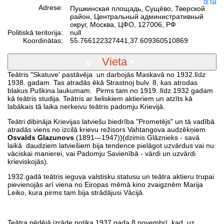
lv
ru
Adrese:
Пушкинская площадь, Сущёво, Тверской
район, Центральный административный
округ, Москва, ЦФО, 127006, РФ
Politiskā teritorija:
null
Koordinātas:
55.766122327441
,
37.609360510869
Vieta
Teātris "Skatuve' pastāvēja un darbojās Maskavā no 1932.līdz
1938. gadam. Tas atradās ēkā Strastnoj bulv. 8, kas atrodas
blakus Puškina laukumam. Pirms tam no 1919. līdz 1932 gadam
kā teātris studija. Teātris ar lieliskiem aktieriem un atzīts kā
labākais tā laika nerkeivu teātris padomju Krievijā.
Teātri dibināja Krievijas latviešu biedrība "Prometējs" un tā vadībā
atradās viens no izcilā krievu režisors Vahtangova audzēkņiem
Osvalds Glazunovs
(1891—1947))(dzimis Glāznieks - savā
laikā daudziem latviešiem bija tendence pielāgot uzvārdus vai nu
vāciskai manierei, vai Padomju Savienībā - vārdi un uzvārdi
krieviskojās).
1932.gadā teātris ieguva valstisku statusu un teātra aktieru trupai
pievienojās arī viena no Eiropas mēmā kino zvaigznēm Marija
Leiko, kura pirms tam bija strādājusi Vācijā.
Teātra pēdējā izrāde notika 1937.gada 8.novembrī, kad uz