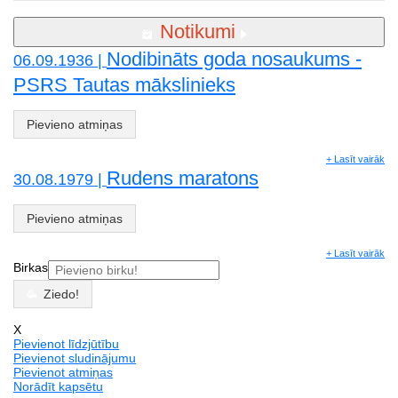
Notikumi
Nodibināts goda nosaukums -
06.09.1936 |
PSRS Tautas mākslinieks
Pievieno atmiņas
+ Lasīt vairāk
Rudens maratons
30.08.1979 |
Pievieno atmiņas
+ Lasīt vairāk
Birkas
Ziedo!
X
Pievienot līdzjūtību
Pievienot sludinājumu
Pievienot atmiņas
Norādīt kapsētu