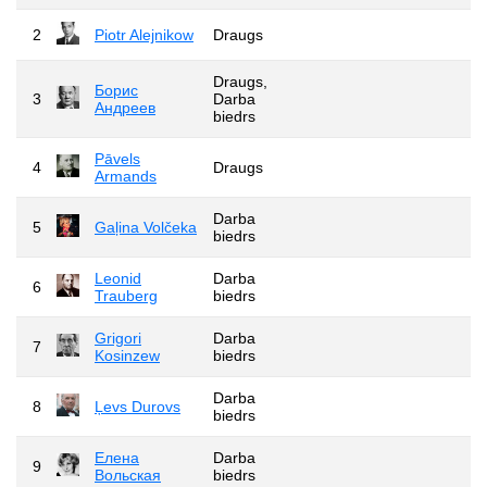
2
Piotr Alejnikow
Draugs
Draugs,
Борис
3
Darba
Андреев
biedrs
Pāvels
4
Draugs
Armands
Darba
5
Gaļina Volčeka
biedrs
Leonid
Darba
6
Trauberg
biedrs
Grigori
Darba
7
Kosinzew
biedrs
Darba
8
Ļevs Durovs
biedrs
Елена
Darba
9
Вольская
biedrs