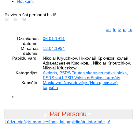
Notikumi
Pievieno šai personai bildi!
en
fr
lv
pl
ru
Dzimšanas
06.01.1911
datums:
Miršanas
13.04.1994
datums:
Papildu vārdi:
Nikolai Kryuchkov, Николай Крючков, колай
Афанасьевич Крючков, , Nikolaï Krioutchkov,
Nikołaj Kriuczkow
Kategorijas:
Aktieris
,
PSRS Tautas skatuves mākslinieks
,
PSRS vai LPSR Valsts prēmijas laureāts
Kapsēta:
Maskavas Novodevičje (Новодевичье)
kapsēta
Par Personu
Lūdzu piešķirt man tiesības, lai papildinātu informāciju!