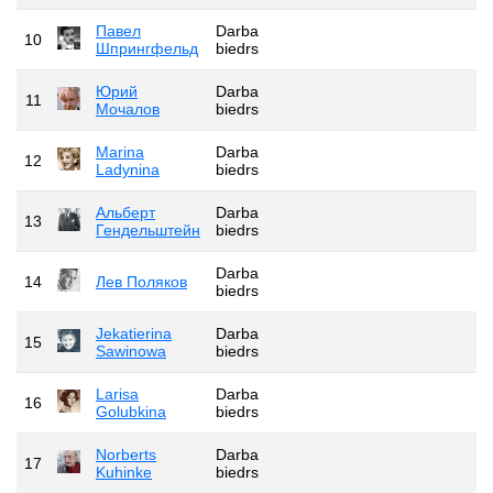
Павел
Darba
10
Шпрингфельд
biedrs
Юрий
Darba
11
Мочалов
biedrs
Marina
Darba
12
Ladynina
biedrs
Альберт
Darba
13
Гендельштейн
biedrs
Darba
14
Лев Поляков
biedrs
Jekatierina
Darba
15
Sawinowa
biedrs
Larisa
Darba
16
Golubkina
biedrs
Norberts
Darba
17
Kuhinke
biedrs