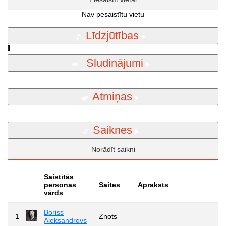
Nav pesaistītu vietu
Līdzjūtības
Sludinājumi
Atmiņas
Saiknes
Norādīt saikni
Saistītās
personas
Saites
Apraksts
vārds
Boriss
1
Znots
Aleksandrovs