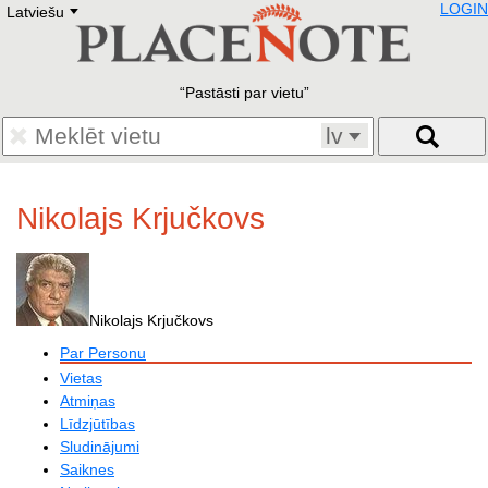
LOGIN
Latviešu
Deutsch
E
English
Русский
Lietuvių
Pastāsti par vietu
Latviešu
Francais
lv
Polski
Hebrew
Український
Nikolajs Krjučkovs
Eestikeelne
Nikolajs Krjučkovs
Par Personu
Vietas
Atmiņas
Līdzjūtības
Sludinājumi
Saiknes