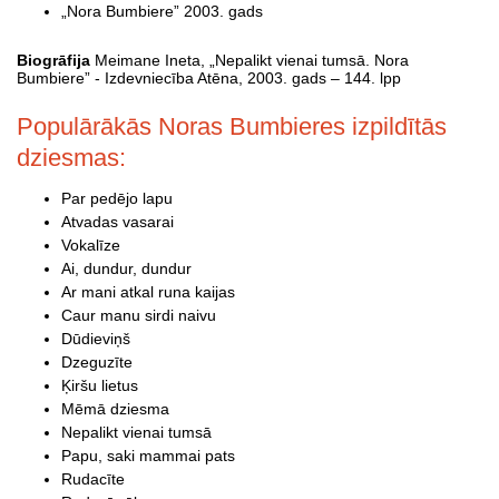
„Nora Bumbiere” 2003. gads
Biogrāfija
Meimane Ineta, „Nepalikt vienai tumsā. Nora
Bumbiere” - Izdevniecība Atēna, 2003. gads – 144. lpp
Populārākās Noras Bumbieres izpildītās
dziesmas:
Par pedējo lapu
Atvadas vasarai
Vokalīze
Ai, dundur, dundur
Ar mani atkal runa kaijas
Caur manu sirdi naivu
Dūdieviņš
Dzeguzīte
Ķiršu lietus
Mēmā dziesma
Nepalikt vienai tumsā
Papu, saki mammai pats
Rudacīte