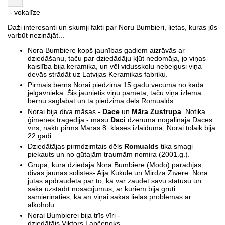
- vokalīze
Daži interesanti un skumji fakti par Noru Bumbieri, lietas, kuras jūs
varbūt nezinājāt...
Nora Bumbiere kopš jaunības gadiem aizrāvās ar
dziedāšanu, taču par dziedādāju kļūt nedomāja, jo viņas
kaislība bija keramika, un vēl vidusskolu nebeigusi viņa
devās strādāt uz Latvijas Keramikas fabriku.
Pirmais bērns Norai piedzima 15 gadu vecumā no kāda
jelgavnieka. Šis jaunietis viņu pameta, taču viņa izlēma
bērnu saglabāt un tā piedzima dēls Romualds.
Norai bija diva māsas -
Dace
un
Māra Zustrupa
. Notika
ģimenes traģēdija - māsu
Daci
dzērumā nogalināja Daces
vīrs, naktī pirms Māras 8. klases izlaiduma, Norai tolaik bija
22 gadi.
Dziedātājas pirmdzimtais dēls
Romualds
tika smagi
piekauts un no gūtajām traumām nomira (2001.g.).
Grupā, kurā dziedāja Nora Bumbiere (Modo) parādījās
divas jaunas solistes- Aija Kukule un Mirdza Zīvere. Nora
jutās apdraudēta par to, ka var zaudēt savu statusu un
sāka uzstādīt nosacījumus, ar kuriem bija grūti
samierināties, kā arī viņai sākās lielas problēmas ar
alkoholu.
Norai Bumbierei bija trīs vīri -
dziedātājs Viktors Lapčenoks,