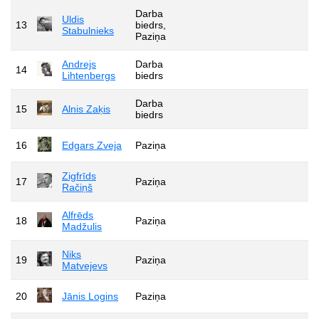
Darba
Uldis
13
biedrs,
Stabulnieks
Paziņa
Andrejs
Darba
14
Lihtenbergs
biedrs
Darba
15
Alnis Zaķis
biedrs
16
Edgars Zveja
Paziņa
Zigfrīds
17
Paziņa
Račiņš
Alfrēds
18
Paziņa
Madžulis
Niks
19
Paziņa
Matvejevs
20
Jānis Logins
Paziņa