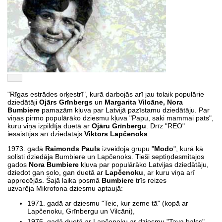
"Rīgas estrādes orķestrī", kurā darbojās arī jau tolaik populārie
dziedātāji
Ojārs Grīnbergs
un
Margarita Vilcāne, Nora
Bumbiere
pamazām kļuva par Latvijā pazīstamu dziedātāju. Par
viņas pirmo populārāko dziesmu kļuva "Papu, saki mammai pats",
kuru viņa izpildīja duetā ar
Ojāru Grīnbergu
. Drīz "REO"
iesaistījās arī dziedātājs
Viktors Lapčenoks
.
1973. gadā
Raimonds Pauls
izveidoja grupu "
Modo
", kurā kā
solisti dziedāja Bumbiere un Lapčenoks. Tieši septiņdesmitajos
gados
Nora Bumbiere
kļuva par populārāko Latvijas dziedātāju,
dziedot gan solo, gan duetā ar
Lapčenoku
, ar kuru viņa arī
apprecējās. Šajā laika posmā
Bumbiere
trīs reizes
uzvarēja Mikrofona dziesmu aptaujā:
1971. gadā ar dziesmu "Teic, kur zeme tā" (kopā ar
Lapčenoku, Grīnbergu un Vilcāni),
1976. gadā duetā ar Lapčenoku ar dziesmu "Tava balss"