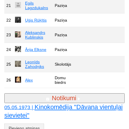
Egils
21
Paziņa
Lagzdukalns
22
Uģis Rūķītis
Paziņa
Aleksandrs
23
Paziņa
Kublinskis
24
Ārija Elksne
Paziņa
Leonīds
25
Skolotājs
Zahodņiks
Domu
26
Alex
biedrs
Notikumi
Kinokomēdija "Dāvana vientuļai
05.05.1973 |
sievietei"
Pievieno atmiņas