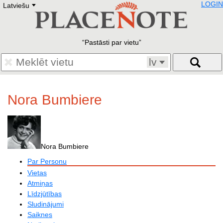
LOGIN
Latviešu
Deutsch
E
English
Русский
Lietuvių
Pastāsti par vietu
Latviešu
Francais
lv
Polski
Hebrew
Український
Nora Bumbiere
Eestikeelne
Nora Bumbiere
Par Personu
Vietas
Atmiņas
Līdzjūtības
Sludinājumi
Saiknes