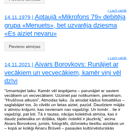
+ Lasīt vairāk
Aptaujā «Mikrofons 79» debitēja
14.11.1979 |
grupa «Menuets», bet uzvarēja dziesma
«Es aiziet nevaru»
Pievieno atmiņas
+ Lasīt vairāk
Aivars Borovkovs: Runājiet ar
14.11.2021 |
vecākiem un vecvecākiem, kamēr viņi vēl
dzīvi
“Izmantojiet laiku. Kamēr vēl iespējams – parunājiet ar saviem
vecākiem un vecvecākiem. Uzziniet par notikumiem, piemēram,
“Hruščova atkusni”, Atmodas laiku. Ja atrodat kādus fotoattēlus –
saglabājiet tos. Jo cilvēki un lietas aiziet, pazūd. Daudziem mājās
ir atmiņu krājumi, kas nevienam nav vajadzīgi. Un tomēr... tie ir
vajadzīgi, pat ļoti. Tā ir tautas, nācijas kolektīvā atmiņa, kas ir
daudz patiesāka un dziļāka, tāpēc noteikti ir jāuzkrāj,” aicina
Aivars Borovkovs, jurists, fotogrāfs, dzīvnieku tiesību aizstāvis un
– kopā ar kolēģi Ainaru Brūveli – pasaules kultūrvēsturiskās