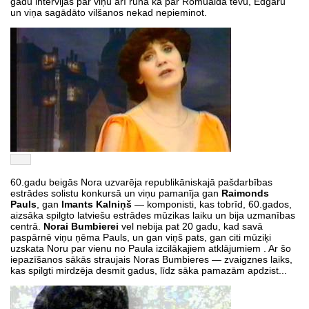
gadu intervijās par viņu arī runā kā par Romualda tēvu, Edgaru
un viņa sagādāto vilšanos nekad nepieminot.
60.gadu beigās Nora uzvarēja republikāniskajā pašdarbības
estrādes solistu konkursā un viņu pamanīja gan
Raimonds
Pauls
, gan
Imants Kalniņš
— komponisti, kas tobrīd, 60.gados,
aizsāka spilgto latviešu estrādes mūzikas laiku un bija uzmanības
centrā.
Norai Bumbierei
vel nebija pat 20 gadu, kad savā
paspārnē viņu ņēma Pauls, un gan viņš pats, gan citi mūziķi
uzskata Noru par vienu no Paula izcilākajiem atklājumiem . Ar šo
iepazīšanos sākās straujais Noras Bumbieres — zvaigznes laiks,
kas spilgti mirdzēja desmit gadus, līdz sāka pamazām apdzist...