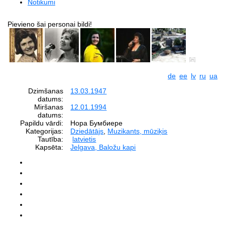
Notikumi
Pievieno šai personai bildi!
de
ee
lv
ru
ua
Dzimšanas
13.03.1947
datums:
Miršanas
12.01.1994
datums:
Papildu vārdi:
Нора Бумбиере
Kategorijas:
Dziedātājs
,
Muzikants, mūziķis
Tautība:
latvietis
Kapsēta:
Jelgava, Baložu kapi