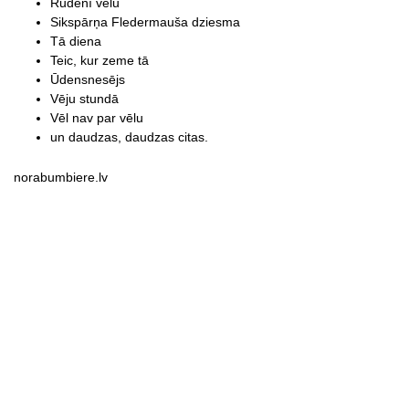
Rudenī vēlu
Sikspārņa Fledermauša dziesma
Tā diena
Teic, kur zeme tā
Ūdensnesējs
Vēju stundā
Vēl nav par vēlu
un daudzas, daudzas citas.
norabumbiere.lv