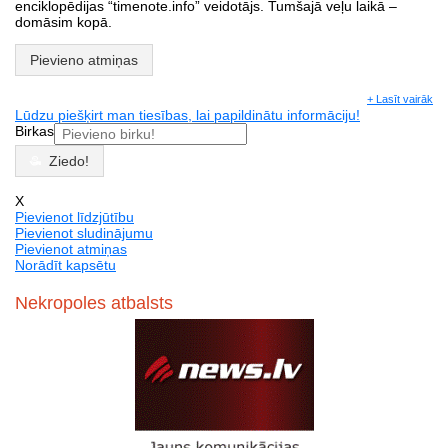
enciklopēdijas “timenote.info” veidotājs. Tumšajā veļu laikā –
domāsim kopā.
Pievieno atmiņas
+ Lasīt vairāk
Lūdzu piešķirt man tiesības, lai papildinātu informāciju!
Birkas
Ziedo!
X
Pievienot līdzjūtību
Pievienot sludinājumu
Pievienot atmiņas
Norādīt kapsētu
Nekropoles atbalsts