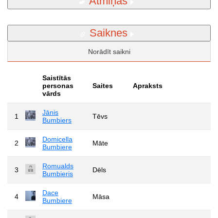
Atmiņas
Saiknes
Norādīt saikni
Saistītās
personas
Saites
Apraksts
vārds
Jānis
1
Tēvs
Bumbiers
Domicella
2
Māte
Bumbiere
Romualds
3
Dēls
Bumbieris
Dace
4
Māsa
Bumbiere