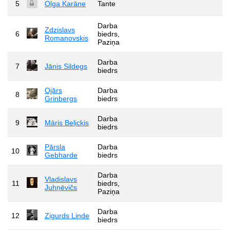
5
Olga Karāne
Tante
Darba
Zdzislavs
6
biedrs,
Romanovskis
Paziņa
Darba
7
Jānis Sildegs
biedrs
Ojārs
Darba
8
Grinbergs
biedrs
Darba
9
Māris Beļickis
biedrs
Pārsla
Darba
10
Gebharde
biedrs
Darba
Vladislavs
11
biedrs,
Juhņēvičs
Paziņa
Darba
12
Zigurds Linde
biedrs