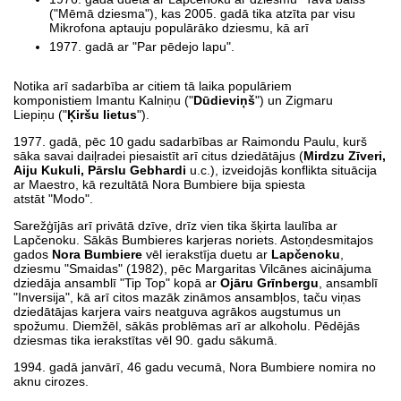
("Mēmā dziesma"), kas 2005. gadā tika atzīta par visu
Mikrofona aptauju populārāko dziesmu, kā arī
1977. gadā ar "Par pēdejo lapu".
Notika arī sadarbība ar citiem tā laika populāriem
komponistiem Imantu Kalniņu ("
Dūdieviņš
") un Zigmaru
Liepiņu ("
Ķiršu lietus
").
1977. gadā, pēc 10 gadu sadarbības ar Raimondu Paulu, kurš
sāka savai daiļradei piesaistīt arī citus dziedātājus (
Mirdzu Zīveri,
Aiju Kukuli, Pārslu Gebhardi
u.c.), izveidojās konflikta situācija
ar Maestro, kā rezultātā Nora Bumbiere bija spiesta
atstāt "Modo".
Sarežģījās arī privātā dzīve, drīz vien tika šķirta laulība ar
Lapčenoku. Sākās Bumbieres karjeras noriets. Astoņdesmitajos
gados
Nora Bumbiere
vēl ierakstīja duetu ar
Lapčenoku
,
dziesmu "Smaidas" (1982), pēc Margaritas Vilcānes aicinājuma
dziedāja ansamblī "Tip Top" kopā ar
Ojāru Grīnbergu
, ansamblī
"Inversija", kā arī citos mazāk zināmos ansambļos, taču viņas
dziedātājas karjera vairs neatguva agrākos augstumus un
spožumu. Diemžēl, sākās problēmas arī ar alkoholu. Pēdējās
dziesmas tika ierakstītas vēl 90. gadu sākumā.
1994. gadā janvārī, 46 gadu vecumā, Nora Bumbiere nomira no
aknu cirozes.