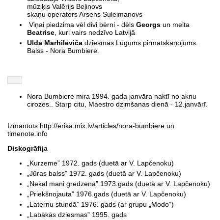
mūziķis Valērijs Beļinovs
skaņu operators Arsens Suleimanovs
Viņai piedzima vēl divi bērni - dēls
Georgs
un meita
Beatrise
, kuri vairs nedzīvo Latvijā
Ulda Marhilēviča
dziesmas Lūgums pirmatskaņojums.
Balss - Nora Bumbiere.
Nora Bumbiere mira 1994. gada janvāra naktī no aknu
cirozes.. Starp citu, Maestro dzimšanas dienā - 12.janvārī.
Izmantots http://erika.mix.lv/articles/nora-bumbiere un
timenote.info
Diskogrāfija
„Kurzeme” 1972. gads (duetā ar V. Lapčenoku)
„Jūras balss” 1972. gads (duetā ar V. Lapčenoku)
„Nekal mani gredzenā” 1973.gads (duetā ar V. Lapčenoku)
„Priekšnojauta” 1976.gads (duetā ar V. Lapčenoku)
„Laternu stundā” 1976. gads (ar grupu „Modo”)
„Labākās dziesmas” 1995. gads