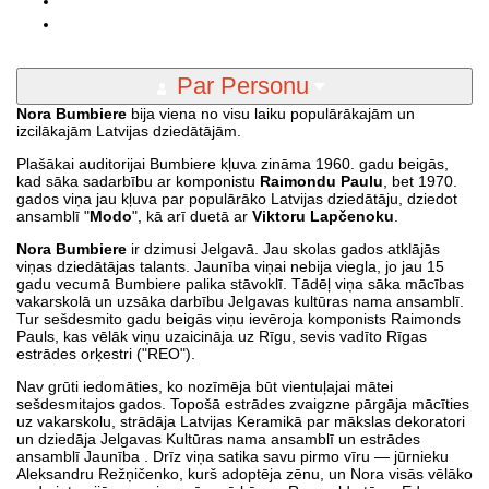
Par Personu
Nora Bumbiere
bija viena no visu laiku populārākajām un
izcilākajām Latvijas dziedātājām.
Plašākai auditorijai Bumbiere kļuva zināma 1960. gadu beigās,
kad sāka sadarbību ar komponistu
Raimondu Paulu
, bet 1970.
gados viņa jau kļuva par populārāko Latvijas dziedātāju, dziedot
ansamblī "
Modo
", kā arī duetā ar
Viktoru Lapčenoku
.
Nora Bumbiere
ir dzimusi Jelgavā. Jau skolas gados atklājās
viņas dziedātājas talants. Jaunība viņai nebija viegla, jo jau 15
gadu vecumā Bumbiere palika stāvoklī. Tādēļ viņa sāka mācības
vakarskolā un uzsāka darbību Jelgavas kultūras nama ansamblī.
Tur sešdesmito gadu beigās viņu ievēroja komponists Raimonds
Pauls, kas vēlāk viņu uzaicināja uz Rīgu, sevis vadīto Rīgas
estrādes orķestri ("REO").
Nav grūti iedomāties, ko nozīmēja būt vientuļajai mātei
sešdesmitajos gados. Topošā estrādes zvaigzne pārgāja mācīties
uz vakarskolu, strādāja Latvijas Keramikā par mākslas dekoratori
un dziedāja Jelgavas Kultūras nama ansamblī un estrādes
ansamblī Jaunība . Drīz viņa satika savu pirmo vīru — jūrnieku
Aleksandru Režņičenko, kurš adoptēja zēnu, un Nora visās vēlāko