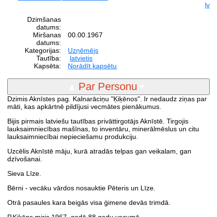
lv
Dzimšanas
datums:
Miršanas
00.00.1967
datums:
Kategorijas:
Uzņēmējs
Tautība:
latvietis
Kapsēta:
Norādīt kapsētu
Par Personu
Dzimis Aknīstes pag. Kalnarāciņu "Ķiķēnos". Ir nedaudz ziņas par
māti, kas apkārtnē pildījusi vecmātes pienākumus.
Bijis pirmais latviešu tautības privāttirgotājs Aknīstē. Tirgojis
lauksaimniecības mašīnas, to inventāru, minerālmēslus un citu
lauksaimniecībai nepieciešamu produkciju.
Uzcēlis Aknīstē māju, kurā atradās telpas gan veikalam, gan
dzīvošanai.
Sieva Līze.
Bērni - vecāku vārdos nosauktie Pēteris un Līze.
Otrā pasaules kara beigās visa ģimene devās trimdā.
P.Ķiķēns miris 1967. gadā 88 gadu vecumā.