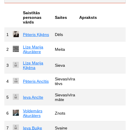
Saistītās
personas
Saites
Apraksts
vārds
1
Pēteris Ķiķēns
Dēls
Līze Marija
2
Meita
Akurātere
Līze Marija
3
Sieva
Ķiķēna
Sievas/vīra
4
Pēteris Ancītis
tēvs
Sievas/vīra
5
Ieva Ancīte
māte
Voldemārs
6
Znots
Akurāters
7
Ieva Buiķe
Svaine