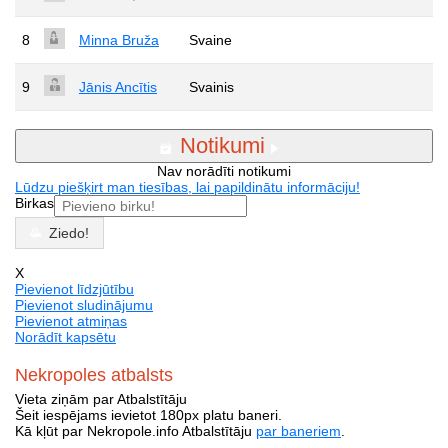
8
Minna Bruža
Svaine
9
Jānis Ancītis
Svainis
Notikumi
Nav norādīti notikumi
Lūdzu piešķirt man tiesības, lai papildinātu informāciju!
Birkas
Ziedo!
X
Pievienot līdzjūtību
Pievienot sludinājumu
Pievienot atmiņas
Norādīt kapsētu
Nekropoles atbalsts
Vieta ziņām par Atbalstītāju
Šeit iespējams ievietot 180px platu baneri.
Kā kļūt par Nekropole.info Atbalstītāju
par baneriem
.