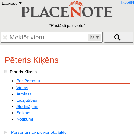
LOGIN
Latviešu
Deutsch
E
English
Русский
Lietuvių
Pastāsti par vietu
Latviešu
Francais
lv
Polski
Hebrew
Український
Pēteris Ķiķēns
Eestikeelne
Pēteris Ķiķēns
Par Personu
Vietas
Atmiņas
Līdzjūtības
Sludinājumi
Saiknes
Notikumi
Personai nav pievienota bilde