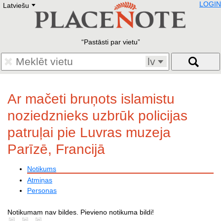
LOGIN
Latviešu
Deutsch
E
English
Русский
Lietuvių
Pastāsti par vietu
Latviešu
Francais
lv
Polski
Hebrew
Український
Ar mačeti bruņots islamistu
Eestikeelne
noziedznieks uzbrūk policijas
patruļai pie Luvras muzeja
Parīzē, Francijā
Notikums
Atmiņas
Personas
Notikumam nav bildes. Pievieno notikuma bildi!