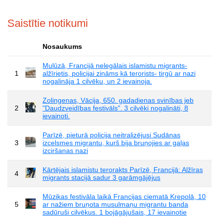
Saistītie notikumi
Nosaukums
Mulūzā, Francijā nelegālais islamistu migrants-
1
alžīrietis, policijai zināms kā terorists- tirgū ar nazi
nogalināja 1 cilvēku, un 2 ievainoja.
Zolingenas, Vācija, 650. gadadienas svinības jeb
2
"Daudzveidības festivāls". 3 cilvēki nogalināti, 8
ievainoti.
Parīzē, pieturā policija neitralizējusi Sudānas
3
izcelsmes migrantu, kurš bija bruņojies ar gaļas
izciršanas nazi
Kārtējais islamistu terorakts Parīzē, Francijā: Alžīras
4
migrants stacijā sadur 3 garāmgājējus
Mūzikas festivāla laikā Francijas ciematā Krepolā, 10
5
ar nažiem bruņota musulmaņu migrantu banda
sadūruši cilvēkus. 1 bojāgājušais, 17 ievainotie