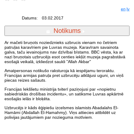
en
lv
Datums:
03.02.2017
Notikums
Ar mačeti bruņots noziedznieks uzbrucis vienam no četriem
patruļas karavīriem pie Luvras muzeja. Karavīram savainota
galva, taču ievainojums nav dzīvībai bīstams. BBC vēsta, ka ar
nazi bruņotais uzbrucējs esot centies iekļūt muzeja pagrabstāvā
esošajā veikalā, izkliedzot saukli "Allah Akbar"
Amatpersonas notikušo raksturoja kā iespējamu teroraktu.
Francijas armijas patruļa pret uzbrucēju atklājusi uguni, un viņš
piecas reizes sašauts.
Francijas Iekšlietu ministrija tviterī paziņojusi par «nopietnu
sabiedriskās drošības incidentu», un satiksme Luvras apkārtnē
esošajās ielās ir bloķēta.
Uzbrucējs ir kāds ēģipiešu izcelsmes islamists Abadalahs El-
Hamāmi (Abdallah El-Hamahmy). Viņs attiecies attbildēt uz
polivijas jautājumiem par nozieguma motīviem.