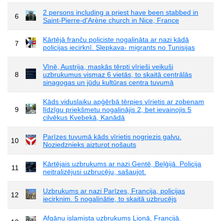
2 persons including a priest have been stabbed in
6
Saint-Pierre-d'Arène church in Nice, France
Kārtējā franču policiste nogalināta ar nazi kādā
7
policijas iecirknī. Slepkava- migrants no Tunisijas
Vīnē, Austrija, maskās tērpti vīrieši veikuši
8
uzbrukumus vismaz 6 vietās, to skaitā centrālās
sinagogas un jūdu kultūras centra tuvumā
Kāds viduslaiku apģērbā tērpies vīrietis ar zobenam
9
līdzīgu priekšmetu nogalinājis 2, bet ievainojis 5
cilvēkus Kvebekā, Kanādā
Parīzes tuvumā kāds vīrietis nogriezis galvu.
10
Noziedznieks aizturot nošauts
Kārtējais uzbrukums ar nazi Gentē, Beļģijā. Policija
11
neitralizējusi uzbrucēju, sašaujot.
Uzbrukums ar nazi Parīzes, Francija, policijas
12
iecirknim. 5 nogalinātie, to skaitā uzbrucējs
Afgāņu islamista uzbrukums Lionā, Francijā.