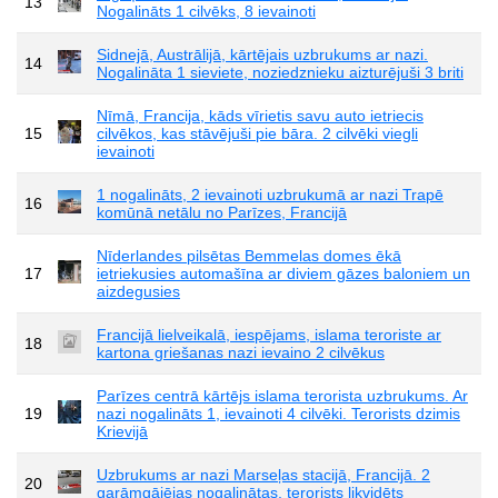
13
Nogalināts 1 cilvēks, 8 ievainoti
Sidnejā, Austrālijā, kārtējais uzbrukums ar nazi.
14
Nogalināta 1 sieviete, noziedznieku aizturējuši 3 briti
Nīmā, Francija, kāds vīrietis savu auto ietriecis
15
cilvēkos, kas stāvējuši pie bāra. 2 cilvēki viegli
ievainoti
1 nogalināts, 2 ievainoti uzbrukumā ar nazi Trapē
16
komūnā netālu no Parīzes, Francijā
Nīderlandes pilsētas Bemmelas domes ēkā
17
ietriekusies automašīna ar diviem gāzes baloniem un
aizdegusies
Francijā lielveikalā, iespējams, islama teroriste ar
18
kartona griešanas nazi ievaino 2 cilvēkus
Parīzes centrā kārtējs islama terorista uzbrukums. Ar
19
nazi nogalināts 1, ievainoti 4 cilvēki. Terorists dzimis
Krievijā
Uzbrukums ar nazi Marseļas stacijā, Francijā. 2
20
garāmgājējas nogalinātas, terorists likvidēts