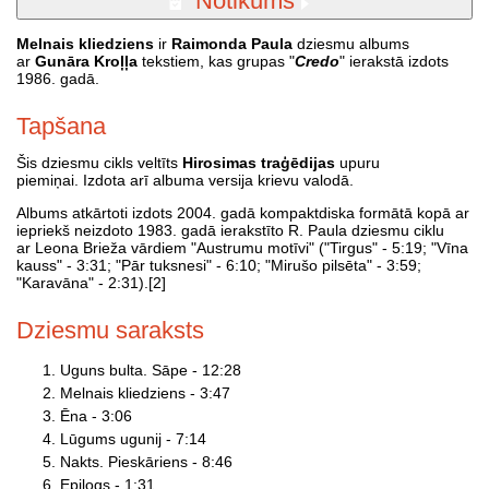
Notikums
Melnais kliedziens
ir
Raimonda Paula
dziesmu albums
ar
Gunāra Kroļļa
tekstiem, kas grupas "
Credo
" ierakstā izdots
1986. gadā.
Tapšana
Šis dziesmu cikls veltīts
Hirosimas traģēdijas
upuru
piemiņai. Izdota arī albuma versija krievu valodā.
Albums atkārtoti izdots 2004. gadā kompaktdiska formātā kopā ar
iepriekš neizdoto 1983. gadā ierakstīto R. Paula dziesmu ciklu
ar Leona Brieža vārdiem "Austrumu motīvi" ("Tirgus" - 5:19; "Vīna
kauss" - 3:31; "Pār tuksnesi" - 6:10; "Mirušo pilsēta" - 3:59;
"Karavāna" - 2:31).[2]
Dziesmu saraksts
Uguns bulta. Sāpe - 12:28
Melnais kliedziens - 3:47
Ēna - 3:06
Lūgums ugunij - 7:14
Nakts. Pieskāriens - 8:46
Epilogs - 1:31