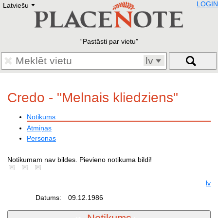
LOGIN
Latviešu
Deutsch
E
English
Русский
Lietuvių
Pastāsti par vietu
Latviešu
Francais
lv
Polski
Hebrew
Український
Credo - "Melnais kliedziens"
Eestikeelne
Notikums
Atmiņas
Personas
Notikumam nav bildes. Pievieno notikuma bildi!
lv
Datums:
09.12.1986