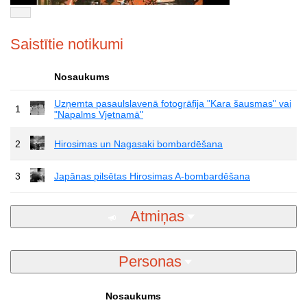
Saistītie notikumi
Nosaukums
Uzņemta pasaulslavenā fotogrāfija "Kara šausmas" vai
1
"Napalms Vjetnamā"
2
Hirosimas un Nagasaki bombardēšana
3
Japānas pilsētas Hirosimas A-bombardēšana
Atmiņas
Personas
Nosaukums