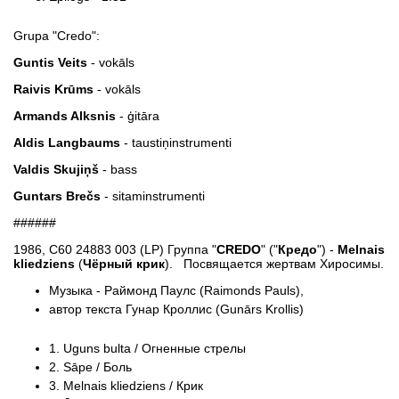
Grupa "Credo":
Guntis Veits
- vokāls
Raivis Krūms
- vokāls
Armands Alksnis
- ģitāra
Aldis Langbaums
- taustiņinstrumenti
Valdis Skujiņš
- bass
Guntars Brečs
- sitaminstrumenti
######
1986, C60 24883 003 (LP) Группа "
CREDO
" ("
Кредо
") -
Melnais
kliedziens
(
Чёрный крик
). Посвящается жертвам Хиросимы.
Музыка - Раймонд Паулс (Raimonds Pauls),
автор текста Гунар Кроллис (Gunārs Krollis)
1. Uguns bulta / Огненные стрелы
2. Sāpe / Боль
3. Melnais kliedziens / Крик