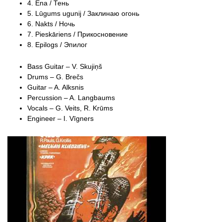
4. Ēna / Тень
5. Lūgums ugunij / Заклинаю огонь
6. Nakts / Ночь
7. Pieskāriens / Прикосновение
8. Epilogs / Эпилог
Bass Guitar – V. Skujiņš
Drums – G. Brečs
Guitar – A. Alksnis
Percussion – A. Langbaums
Vocals – G. Veits, R. Krūms
Engineer – I. Vīgners