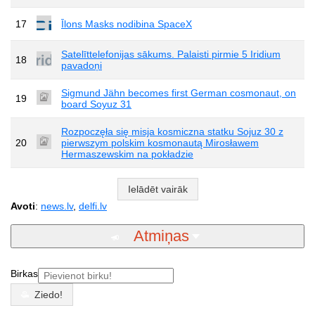
17
Īlons Masks nodibina SpaceX
Satelīttelefonijas sākums. Palaisti pirmie 5 Iridium
18
pavadoņi
Sigmund Jähn becomes first German cosmonaut, on
19
board Soyuz 31
Rozpoczęła się misja kosmiczna statku Sojuz 30 z
20
pierwszym polskim kosmonautą Mirosławem
Hermaszewskim na pokładzie
Ielādēt vairāk
Avoti
:
news.lv
,
delfi.lv
Atmiņas
Birkas
Ziedo!