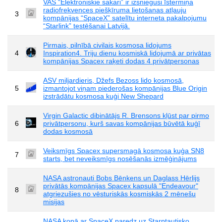
VAS “Elektroniskie sakari” ir izsniegusi īstermiņa
radiofrekvences piešķīruma lietošanas atļauju
3
kompānijas “SpaceX” satelītu interneta pakalpojumu
“Starlink” testēšanai Latvijā.
Pirmais, pilnībā civilais kosmosa lidojums
4
Inspiration4. Triju dienu kosmiskā lidojumā ar privātas
kompānijas Spacex raķeti dodas 4 privātpersonas
ASV miljardieris, Džefs Bezoss lido kosmosā,
5
izmantojot viņam piederošas kompānijas Blue Origin
izstrādātu kosmosa kuģi New Shepard
Virgin Galactic dibinātājs R. Brensons kļūst par pirmo
6
privātpersonu, kurš savas kompānijas būvētā kuģī
dodas kosmosā
Veiksmīgs Spacex supersmagā kosmosa kuģa SN8
7
starts, bet neveiksmīgs nosēšanās izmēģinājums
NASA astronauti Bobs Bēnkens un Daglass Hērlijs
privātās kompānijas Spacex kapsulā "Endeavour"
8
atgriezušies no vēsturiskās kosmiskās 2 mēnešu
misijas
NASA kopā ar SpaceX paredz uz Starptautisko