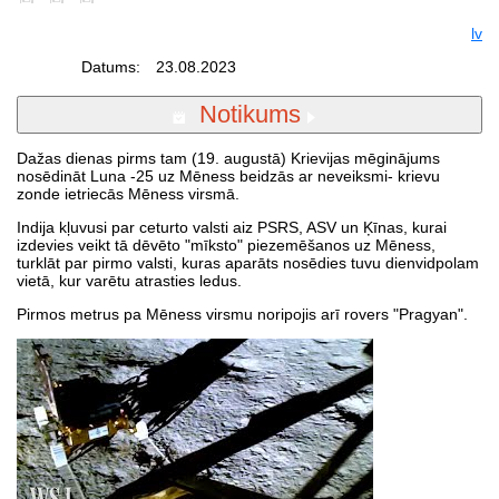
lv
Datums:
23.08.2023
Notikums
Dažas dienas pirms tam (19. augustā) Krievijas mēginājums
nosēdināt Luna -25 uz Mēness beidzās ar neveiksmi- krievu
zonde ietriecās Mēness virsmā.
Indija kļuvusi par ceturto valsti aiz PSRS, ASV un Ķīnas, kurai
izdevies veikt tā dēvēto "mīksto" piezemēšanos uz Mēness,
turklāt par pirmo valsti, kuras aparāts nosēdies tuvu dienvidpolam
vietā, kur varētu atrasties ledus.
Pirmos metrus pa Mēness virsmu noripojis arī rovers "Pragyan".