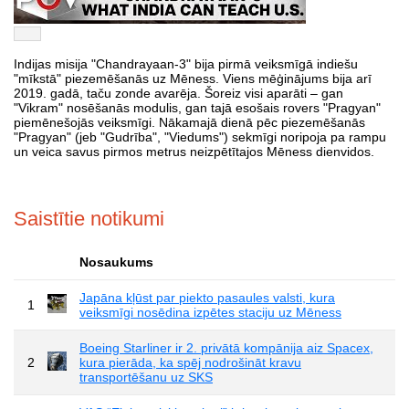
Indijas misija "Chandrayaan-3" bija pirmā veiksmīgā indiešu
"mīkstā" piezemēšanās uz Mēness. Viens mēģinājums bija arī
2019. gadā, taču zonde avarēja. Šoreiz visi aparāti – gan
"Vikram" nosēšanās modulis, gan tajā esošais rovers "Pragyan"
piemēnešojās veiksmīgi. Nākamajā dienā pēc piezemēšanās
"Pragyan" (jeb "Gudrība", "Viedums") sekmīgi noripoja pa rampu
un veica savus pirmos metrus neizpētītajos Mēness dienvidos.
Saistītie notikumi
Nosaukums
Japāna kļūst par piekto pasaules valsti, kura
1
veiksmīgi nosēdina izpētes staciju uz Mēness
Boeing Starliner ir 2. privātā kompānija aiz Spacex,
2
kura pierāda, ka spēj nodrošināt kravu
transportēšanu uz SKS