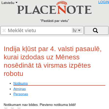
LOGIN
Latviešu
Deutsch
E
English
Русский
Lietuvių
Pastāsti par vietu
Latviešu
Francais
lv
Polski
Hebrew
Український
Indija kļūst par 4. valsti pasaulē,
Eestikeelne
kurai izdodas uz Mēness
nosēdināt tā virsmas izpētes
robotu
Notikums
Atmiņas
Personas
Notikumam nav bildes. Pievieno notikuma bildi!