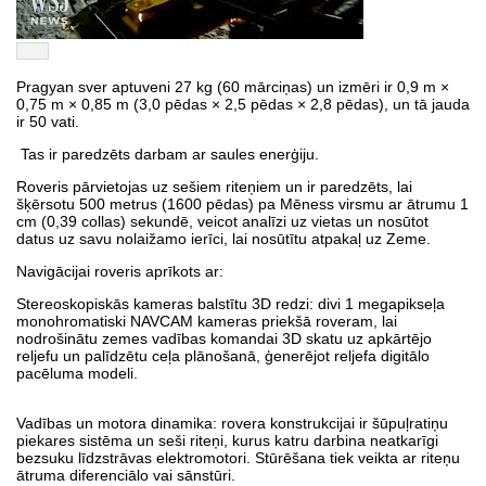
Pragyan sver aptuveni 27 kg (60 mārciņas) un izmēri ir 0,9 m ×
0,75 m × 0,85 m (3,0 pēdas × 2,5 pēdas × 2,8 pēdas), un tā jauda
ir 50 vati.
Tas ir paredzēts darbam ar saules enerģiju.
Roveris pārvietojas uz sešiem riteņiem un ir paredzēts, lai
šķērsotu 500 metrus (1600 pēdas) pa Mēness virsmu ar ātrumu 1
cm (0,39 collas) sekundē, veicot analīzi uz vietas un nosūtot
datus uz savu nolaižamo ierīci, lai nosūtītu atpakaļ uz Zeme.
Navigācijai roveris aprīkots ar:
Stereoskopiskās kameras balstītu 3D redzi: divi 1 megapikseļa
monohromatiski NAVCAM kameras priekšā roveram, lai
nodrošinātu zemes vadības komandai 3D skatu uz apkārtējo
reljefu un palīdzētu ceļa plānošanā, ģenerējot reljefa digitālo
pacēluma modeli.
Vadības un motora dinamika: rovera konstrukcijai ir šūpuļratiņu
piekares sistēma un seši riteņi, kurus katru darbina neatkarīgi
bezsuku līdzstrāvas elektromotori. Stūrēšana tiek veikta ar riteņu
ātruma diferenciālo vai sānstūri.