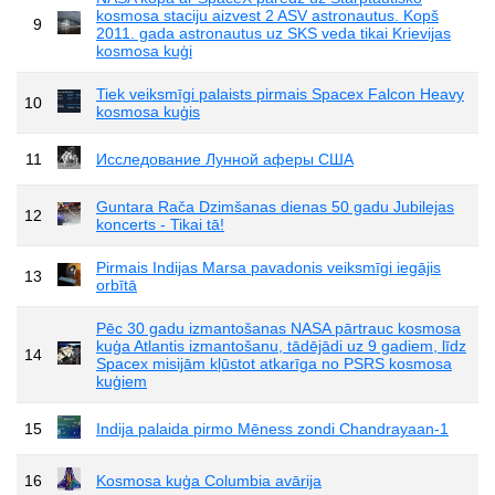
kosmosa staciju aizvest 2 ASV astronautus. Kopš
9
2011. gada astronautus uz SKS veda tikai Krievijas
kosmosa kuģi
Tiek veiksmīgi palaists pirmais Spacex Falcon Heavy
10
kosmosa kuģis
11
Исследование Лунной аферы США
Guntara Rača Dzimšanas dienas 50 gadu Jubilejas
12
koncerts - Tikai tā!
Pirmais Indijas Marsa pavadonis veiksmīgi iegājis
13
orbītā
Pēc 30 gadu izmantošanas NASA pārtrauc kosmosa
kuģa Atlantis izmantošanu, tādējādi uz 9 gadiem, līdz
14
Spacex misijām kļūstot atkarīga no PSRS kosmosa
kuģiem
15
Indija palaida pirmo Mēness zondi Chandrayaan-1
16
Kosmosa kuģa Columbia avārija