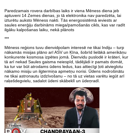
Paredzamais rovera darbības laiks ir viena Mēness diena jeb
aptuveni 14 Zemes dienas, jo tā elektronika nav paredzēta, lai
izturētu auksto Mēness nakti. Tās energosistēmā ieviests ar
saules enerģiju darbināms miega/pamošanās cikls, kas var radīt
ilgāku kalpošanas laiku, nekā plānots
***
Mēness reģions tuvu dienvidpolam interesē ne tikai Indiju – turp
nākamās misijas plāno arī ASV un Ķīna, šobrīd lielākā amerikāņu
konkurente kosmosa izpētes jomā. Dienvidu puslodē ir krāteri, kur
tā arī nekad Saules gaisma neiespīd, tādējādi ir pamats domāt,
ka tur var būt atrodams ūdens ledus, kas attiecīgi ļoti atvieglotu
nākamo misiju un ilgtermiņa apmetņu norisi. Ūdens nodrošinātu
ne tikai astronautu izdzīvošanu – no tā uz vietas varētu iegūt arī
raķešdegvielu, sadalot ūdeni skābeklī un ūdeņradī.