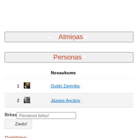
Atmiņas
Personas
Nosaukums
1
Gvido Zemribo
2
Jāzeps Ancāns
Birkas
Ziedo!