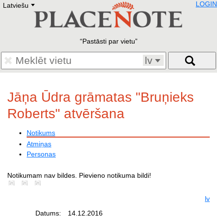
LOGIN
Latviešu
Deutsch
E
English
Русский
Lietuvių
Pastāsti par vietu
Latviešu
Francais
lv
Polski
Hebrew
Український
Jāņa Ūdra grāmatas "Bruņieks
Eestikeelne
Roberts" atvēršana
Notikums
Atmiņas
Personas
Notikumam nav bildes. Pievieno notikuma bildi!
lv
Datums:
14.12.2016