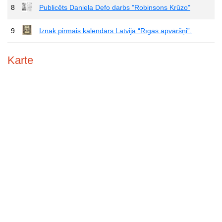
8
Publicēts Daniela Defo darbs "Robinsons Krūzo"
9
Iznāk pirmais kalendārs Latvijā “Rīgas apvāršņi”.
Karte