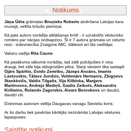
Notikums
Jāņa Ūdra
grāmatas
Bruņieks Roberts
atvēršana Latvijas kara
muzejā, veltīta kritušo piemiņai.
Kā pats autors norādīja atklāšanas brīdī - ir uzrakstīts vēsturisks
romāns par nācijas sirdsapziņu. Šī ir 7.autora grāmata un ceturto
reizi - izdevniecība Zvaigzne ABC, klātesot arī tās vadītājai.
Vakaru vadīja
Rita Caune
.
Kā pasākuma sākumā norādīja, tad zālē pulcējušies ir viņa
draugi, bet zāle bija stāvgrūdām pilna. Starp viesiem tika sastapti
Ojārs Spārītis, Gvido Zemribo, Jāzeps Ancāns, Imants
Lastovskis, Tālavs Jundzis, Voldemārs Hermanis, Zbigņevs
Stankēvičs, Valdis Tilgalis, Vija Kilbloka, Marģers
Martinsons, Andrejs Mediņš, Gaidis Zeibots, Aleksandrs
Kiršteins, Rolands Zagorskis, Aivars Borovkovs
un daudzi,
daudzi citi.
Dziesmas autoram veltīja Daugavas vanagu Sieviešu koris.
Ar šo darbu tiek pavērtas kārtējās nezināmās Latvijas vēstures
lapaspuses.
Saistītie notikumi