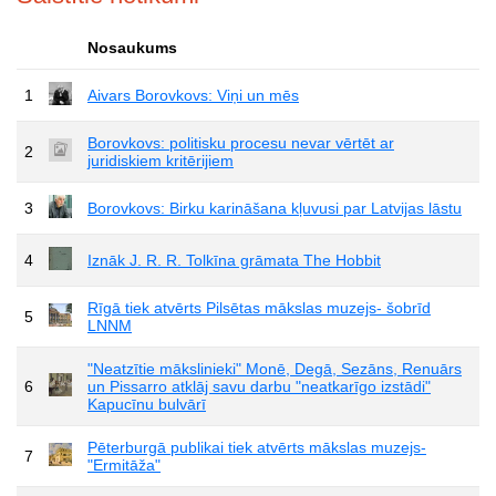
Nosaukums
1
Aivars Borovkovs: Viņi un mēs
Borovkovs: politisku procesu nevar vērtēt ar
2
juridiskiem kritērijiem
3
Borovkovs: Birku karināšana kļuvusi par Latvijas lāstu
4
Iznāk J. R. R. Tolkīna grāmata The Hobbit
Rīgā tiek atvērts Pilsētas mākslas muzejs- šobrīd
5
LNNM
"Neatzītie mākslinieki" Monē, Degā, Sezāns, Renuārs
6
un Pissarro atklāj savu darbu "neatkarīgo izstādi"
Kapucīnu bulvārī
Pēterburgā publikai tiek atvērts mākslas muzejs-
7
"Ermitāža"