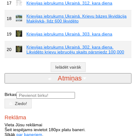
17
Krievijas iebrukums Ukrainā. 312. kara diena
Krievijas iebrukums Ukrainā. Krievu bāzes likvidācija
18
Makijivkā- līdz 600 likvidēto
19
Krievijas iebrukums Ukrainā. 303. kara diena
Krievijas iebrukums Ukrainā. 302. kara diena.
20
Likvidēto krievu iebrucēju skaits pārsniedz 100,000
Ielādēt vairāk
Atmiņas
Birkas
Ziedo!
Reklāma
Vieta Jūsu reklāmai
Šeit iespējams ievietot 180px platu baneri.
Sīkāk
par baneriem
.