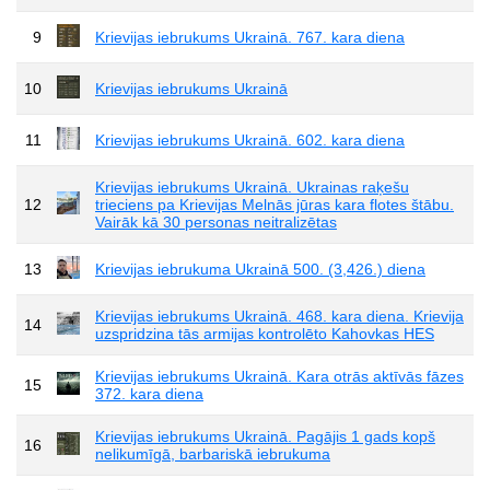
9
Krievijas iebrukums Ukrainā. 767. kara diena
10
Krievijas iebrukums Ukrainā
11
Krievijas iebrukums Ukrainā. 602. kara diena
Krievijas iebrukums Ukrainā. Ukrainas raķešu
12
trieciens pa Krievijas Melnās jūras kara flotes štābu.
Vairāk kā 30 personas neitralizētas
13
Krievijas iebrukuma Ukrainā 500. (3,426.) diena
Krievijas iebrukums Ukrainā. 468. kara diena. Krievija
14
uzspridzina tās armijas kontrolēto Kahovkas HES
Krievijas iebrukums Ukrainā. Kara otrās aktīvās fāzes
15
372. kara diena
Krievijas iebrukums Ukrainā. Pagājis 1 gads kopš
16
nelikumīgā, barbariskā iebrukuma