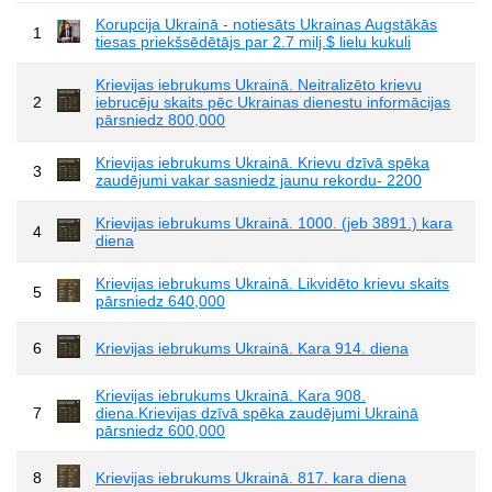
Korupcija Ukrainā - notiesāts Ukrainas Augstākās
1
tiesas priekšsēdētājs par 2.7 milj.$ lielu kukuli
Krievijas iebrukums Ukrainā. Neitralizēto krievu
2
iebrucēju skaits pēc Ukrainas dienestu informācijas
pārsniedz 800,000
Krievijas iebrukums Ukrainā. Krievu dzīvā spēka
3
zaudējumi vakar sasniedz jaunu rekordu- 2200
Krievijas iebrukums Ukrainā. 1000. (jeb 3891.) kara
4
diena
Krievijas iebrukums Ukrainā. Likvidēto krievu skaits
5
pārsniedz 640,000
6
Krievijas iebrukums Ukrainā. Kara 914. diena
Krievijas iebrukums Ukrainā. Kara 908.
7
diena.Krievijas dzīvā spēka zaudējumi Ukrainā
pārsniedz 600,000
8
Krievijas iebrukums Ukrainā. 817. kara diena