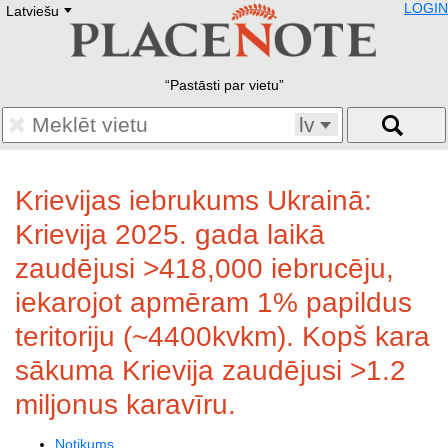
LOGIN
Latviešu
Deutsch
E
English
Русский
Lietuvių
Pastāsti par vietu
Latviešu
Francais
lv
Polski
Hebrew
Український
Krievijas iebrukums Ukrainā:
Eestikeelne
Krievija 2025. gada laikā
zaudējusi >418,000 iebrucēju,
iekarojot apmēram 1% papildus
teritoriju (~4400kvkm). Kopš kara
sākuma Krievija zaudējusi >1.2
miljonus karavīru.
Notikums