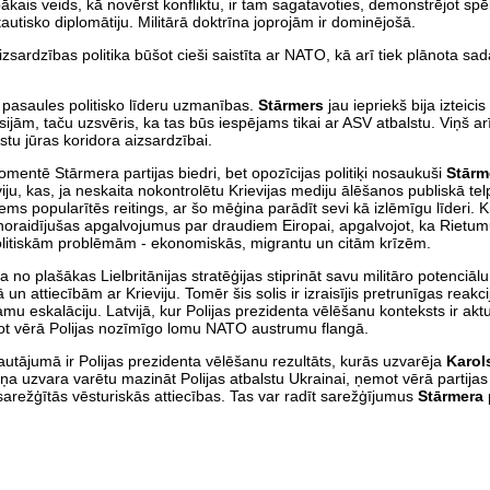
ākais veids, kā novērst konfliktu, ir tam sagatavoties, demonstrējot spē
utisko diplomātiju. Militārā doktrīna joprojām ir dominējošā.
izsardzības politika būšot cieši saistīta ar NATO, kā arī tiek plānota sa
ez pasaules politisko līderu uzmanības.
Stārmers
jau iepriekš bija izteicis
jām, taču uzsvēris, ka tas būs iespējams tikai ar ASV atbalstu. Viņš arī
stu jūras koridora aizsardzībai.
omentē Stārmera partijas biedri, bet opozīcijas politiķi nosaukuši
Stārm
viju, kas, ja neskaita nokontrolētu Krievijas mediju ālēšanos publiskā te
ms popularītēs reitings, ar šo mēģina parādīt sevi kā izlēmīgu līderi. Kr
i noraidījušas apgalvojumus par draudiem Eiropai, apgalvojot, ka Rietumu
politiskām problēmām - ekonomiskās, migrantu un citām krīzēm.
ļa no plašākas Lielbritānijas stratēģijas stiprināt savu militāro potenci
n attiecībām ar Krieviju. Tomēr šis solis ir izraisījis pretrunīgas reakc
amu eskalāciju. Latvijā, kur Polijas prezidenta vēlēšanu konteksts ir akt
emot vērā Polijas nozīmīgo lomu NATO austrumu flangā.
autājumā ir Polijas prezidenta vēlēšanu rezultāts, kurās uzvarēja
Karol
viņa uzvara varētu mazināt Polijas atbalstu Ukrainai, ņemot vērā partijas
sarežģītās vēsturiskās attiecības. Tas var radīt sarežģījumus
Stārmera