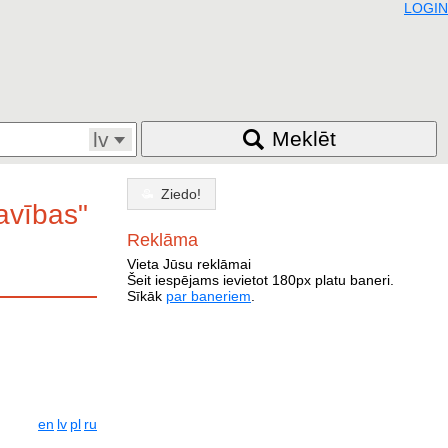
LOGIN
Meklēt
lv
Ziedo!
tavības"
Reklāma
Vieta Jūsu reklāmai
Šeit iespējams ievietot 180px platu baneri.
Sīkāk
par baneriem
.
en
lv
pl
ru