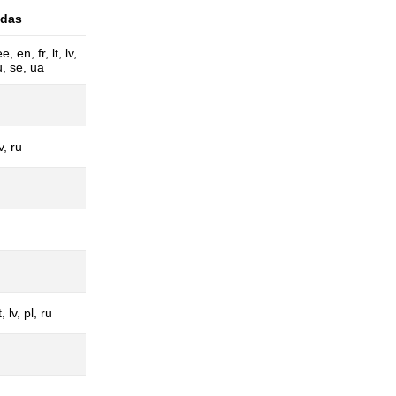
odas
e, en, fr, lt, lv,
u, se, ua
u
v, ru
u
t, lv, pl, ru
u