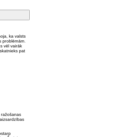
oja, ka valsts
bas problēmām.
s vēl vairāk
pskatnieks pat
s ražošanas
aizsardzības
ostarp