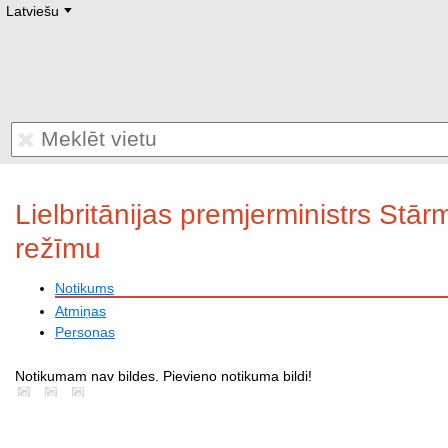
Latviešu
Deutsch
E
English
Русский
Lietuvių
Latviešu
Francais
Polski
Hebrew
Український
Eestikeelne
Lielbritānijas premjerministrs Stārm
režīmu
Notikums
Atmiņas
Personas
Notikumam nav bildes. Pievieno notikuma bildi!