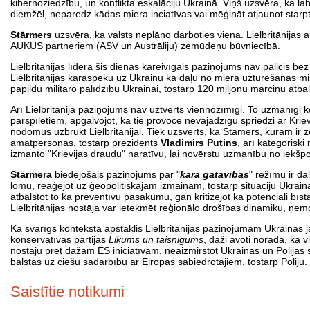
kibernoziedzību, un konflikta eskalāciju Ukrainā. Viņš uzsvēra, ka lab
diemžēl, neparedz kādas miera inciatīvas vai mēģināt atjaunot starpta
Stārmers
uzsvēra, ka valsts neplāno darboties viena. Lielbritānijas a
AUKUS partneriem (ASV un Austrāliju) zemūdeņu būvniecībā.
Lielbritānijas līdera šis dienas kareivīgais paziņojums nav palicis b
Lielbritānijas karaspēku uz Ukrainu kā daļu no miera uzturēšanas misi
papildu militāro palīdzību Ukrainai, tostarp 120 miljonu mārciņu atbal
Arī Lielbritānijā paziņojums nav uztverts viennozīmīgi. To uzmanīgi k
pārspīlētiem, apgalvojot, ka tie provocē nevajadzīgu spriedzi ar Krie
nodomus uzbrukt Lielbritānijai. Tiek uzsvērts, ka Stāmers, kuram ir ze
amatpersonas, tostarp prezidents
Vladimirs Putins
, arī kategorisk
izmanto "Krievijas draudu" naratīvu, lai novērstu uzmanību no iekš
Stārmera
biedējošais paziņojums par "
kara gatavības
" režīmu ir da
lomu, reaģējot uz ģeopolitiskajām izmaiņām, tostarp situāciju Ukrainā u
atbalstot to kā preventīvu pasākumu, gan kritizējot kā potenciāli bīst
Lielbritānijas nostāja var ietekmēt reģionālo drošības dinamiku, ņ
Kā svarīgs konteksta apstāklis Lielbritānijas paziņojumam Ukrainas j
konservatīvās partijas
Likums un taisnīgums
, daži avoti norāda, ka 
nostāju pret dažām ES iniciatīvām, neaizmirstot Ukrainas un Polijas 
balstās uz ciešu sadarbību ar Eiropas sabiedrotajiem, tostarp Poliju.
Saistītie notikumi