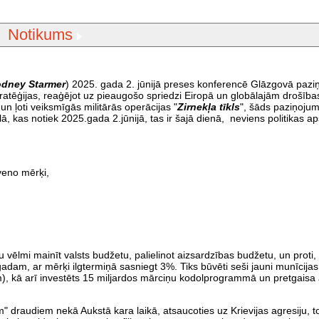
Notikums
odney Starmer
) 2025. gada 2. jūnijā preses konferencē Glāzgovā paziņ
tratēģijas, reaģējot uz pieaugošo spriedzi Eiropā un globālajām drošī
n ļoti veiksmīgās militārās operācijas "
Zirnekļa tīkls
", šāds paziņojum
, kas notiek 2025.gada 2.jūnijā, tas ir šajā dienā, neviens politikas a
veno mērķi,
u vēlmi mainīt valsts budžetu, palielinot aizsardzības budžetu, un proti,
 gadam, ar mērķi ilgtermiņā sasniegt 3%. Tiks būvēti seši jauni munīcija
kā arī investēts 15 miljardos mārciņu kodolprogrammā un pretgaisa 
draudiem nekā Aukstā kara laikā, atsaucoties uz Krievijas agresiju, t