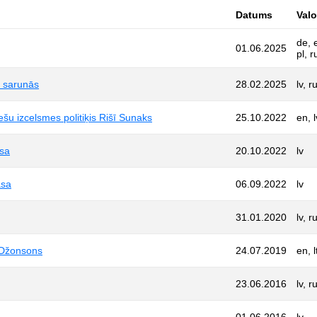
Datums
Val
de, e
01.06.2025
pl, r
a sarunās
28.02.2025
lv, r
ešu izcelsmes politiķis Rišī Sunaks
25.10.2022
en, l
asa
20.10.2022
lv
asa
06.09.2022
lv
31.01.2020
lv, r
s Džonsons
24.07.2019
en, l
23.06.2016
lv, r
01.06.2016
lv