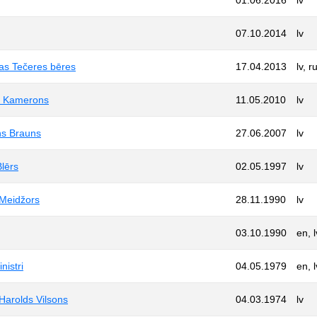
07.10.2014
lv
etas Tečeres bēres
17.04.2013
lv, r
ids Kamerons
11.05.2010
lv
ons Brauns
27.06.2007
lv
Blērs
02.05.1997
lv
 Meidžors
28.11.1990
lv
03.10.1990
en, l
nistri
04.05.1979
en, l
 Harolds Vilsons
04.03.1974
lv