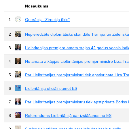
Nosaukums
1
Operācija "Zirnekļa tīkls"
2
Nepieredzēts diplomātisks skandāls Trampa un Zelensk
3
Lielbritānijas premjera amatā stājas 42 gadus vecais indi
4
No amata atkāpjas Lielbritānijas premjerministre Liza Tr
5
Par Lielbritānijas premjerministri tiek apstiprināta Liza Tr
6
Lielbritānija oficiāli pamet ES
7
Par Lielbritānijas premjerministru tiek apstiprināts Boris
8
Referendums Lielbritānijā par izstāšanos no ES
9
Šveicē tiek atklāts pasaulē garākais dzelzceļa tunelis