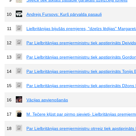
10
Andrejs Fursovs: Kurš pārvalda pasauli
11
Lielbritānijas bijušās premjeres, "dzelzs lēdijas" Margar
12
Par Lielbritānijas premjerministru tiek apstiprināts Deiv
13
Par Lielbritānijas premjerministru tiek apstiprināts Gord
14
Par Lielbritānijas premjerministru tiek apstiprināts Tonijs 
15
Par Lielbritānijas premjerministru tiek apstiprināts Džons
16
Vācijas apvienošanās
17
M. Tečere kļūst par pirmo sievieti- Lielbritānijas premjermi
18
Par Lielbritānijas premjerministru otrreiz tiek apstiprināts