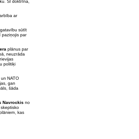
ku. Šī doktrīna,
darbība ar
 gatavību sūtīt
 paziņojis par
era
plānus par
lpā, neuzrāda
ievijas
 politiķi
ālu un NATO
ijas, gan
uāls, šāda
s Navrockis
no
 skeptisko
plāniem, kas