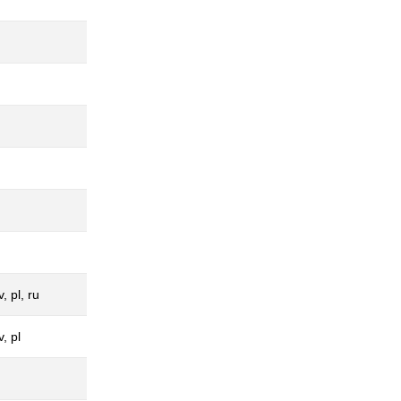
u
v, pl, ru
v, pl