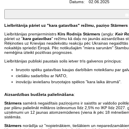
Datums:
02.06.2025
Lielbritānija pāriet uz "kara gatavības" režīmu, paziņo Stārmers
Lielbritānijas premjerministrs
Kīrs Rodnijs Stārmers
(angļu:
Keir R
pāriet uz "
kara gatavības
" režīmu kā daļu no jaunās aizsardzības s
Rēķinoties uz Krievijas neadekvātu reakciju pēc Ukrainas negaidītās u
nokaitējis spriedzi Eiropā. Pēc notikušajām "miera sarunām" Stambulā
nemēģina izteikt pozitīvas prognozes.
Lielbritānijas publiski paustais solis ietver trīs galvenos principus:
bruņoto spēku gatavības kaujas darbībām noteikšanu par gal
ciešāku sadarbību ar NATO,
inovāciju ieviešanu bruņotajos spēkos "kara laika ātrumā".
Aizsardzības budžeta palielināšana
:
Stārmera
samērā negaidītais paziņojums ir saistīts ar valdošo politiķ
par plānu palielināt militāros izdevumus līdz 2,5% no IKP līdz 2027.
uzņēmumi un 12 jaunas atomzemūdenes (viena ik pēc 18 mēnešiem), 
sistēmās.
Stārmers
norādīja uz "nopietnākiem, tiešākiem un neparedzamākiem" 