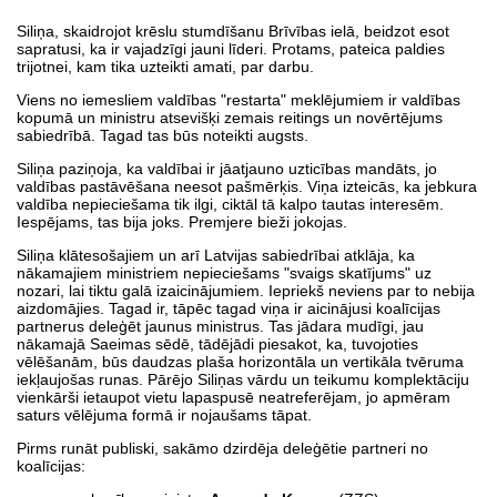
Siliņa, skaidrojot krēslu stumdīšanu Brīvības ielā, beidzot esot
sapratusi, ka ir vajadzīgi jauni līderi. Protams, pateica paldies
trijotnei, kam tika uzteikti amati, par darbu.
Viens no iemesliem valdības "restarta" meklējumiem ir valdības
kopumā un ministru atsevišķi zemais reitings un novērtējums
sabiedrībā. Tagad tas būs noteikti augsts.
Siliņa paziņoja, ka valdībai ir jāatjauno uzticības mandāts, jo
valdības pastāvēšana neesot pašmērķis. Viņa izteicās, ka jebkura
valdība nepieciešama tik ilgi, ciktāl tā kalpo tautas interesēm.
Iespējams, tas bija joks. Premjere bieži jokojas.
Siliņa klātesošajiem un arī Latvijas sabiedrībai atklāja, ka
nākamajiem ministriem nepieciešams "svaigs skatījums" uz
nozari, lai tiktu galā izaicinājumiem. Iepriekš neviens par to nebija
aizdomājies. Tagad ir, tāpēc tagad viņa ir aicinājusi koalīcijas
partnerus deleģēt jaunus ministrus. Tas jādara mudīgi, jau
nākamajā Saeimas sēdē, tādējādi piesakot, ka, tuvojoties
vēlēšanām, būs daudzas plaša horizontāla un vertikāla tvēruma
iekļaujošas runas. Pārējo Siliņas vārdu un teikumu komplektāciju
vienkārši ietaupot vietu lapaspusē neatreferējam, jo apmēram
saturs vēlējuma formā ir nojaušams tāpat.
Pirms runāt publiski, sakāmo dzirdēja deleģētie partneri no
koalīcijas: