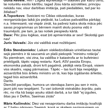
Guna Rēvele:
Hm? Loģika iepriekšējā — stiķēties par katru cenu,
lai noturētu esošo kārtību; tagad Jūsu kārta aizrotēties; principu
nekādu nav, visur darbības imitācija, pati piedalāties, tad par ko
žēlabas?
A.Toporkovs
: Sveicieni no Ciblas vidusskolas, kuras
reorganizācijas laikā jūs pieļāvāt, ka Ludzas pašvaldība pārkāpj
n.a. Interesanti, vai vispār zināt, ka pašreiz katra skola māca pēc
savas programmas un bērniem mainīt skolu posma vidū ir
traumējoši, pie tam, ja tas notiek piespiedu kārtā.
Dace:
Pēc jūsu loģikas, esat ļoti apmierināta ar sevi! Skolotāji gan
nav!
Juris Vaivads:
Jūs visi valdībā esat nožēlojami.
Ēriks Stendzenieks:
Laikam viskliedzošākais urinēšanas tautai
sejā piemērs ir tā saucamā un plaši piekoptā "ministru rotācija".
Nu piemēram, visi zina, ka valdība ir katastrofa ar to bufetnieci
priekšgalā, tāpēc vajag restartu. Karš, ASV pasūta Eiropu,
ekonomika pakaļā, droni krīt pagalmā, pēdējā vieta Eiropā, visiem
viss skaidrs, vajag pārmaiņas. Tāpēc – tas kurš bija nespējīgs
aizsardzībā būs ārlietu ministrs un tā, kas bija izgāšanās ārlietās,
tagad būs aizsardzībā.
Darīts.
Diemžēl parodijas, humora un stendapa žanrs jau sen ir miris,
jauni joki nav iespējami. Tu vari izdomāt vistrakāko ārprātu, pats
rēc, no rīta kā baigo aņuku stāsti darbā, a tur tādi "ej izgulies,
šitas jau ir Delfos, Saeimas ziņās"
Māris Kučinskis:
Diez vai nesaprotamu darba imitāciju koalīcijā
ar 2 balsu pārsvaru Saeimā, kopā ar skaļiem paziņojumiem un