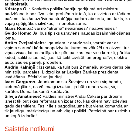
ar birokrātiju
Kristaps O. :
Konkrēto politiķu/partiju gadījumā arī ministru
padzīšana ir pozitīva lieta, problēma ir tajā, ka aizvietos ar tādiem
pašiem. Tas šo uzrāviena stratēğiju padara absurdu, bet fakts, ka
vajag spējīgākus cilvēkus, ir nenoliedzams.
Māris Rumba:
vai no "ātruma" neaizrīsies? neapvemsies?
Gvido Home:
Jā, būs tipisks uzrāviens naudas izsaimniekošanas
jomā...
Artūrs Zvejsalnieks:
Igauņiem ir daudz salu, varbūt var ar
viņiem sarunāt kādu neapdzīvotu, kuras mazāk žēl un aizvest tur
viņus visus, lai restartējas tur pēc patikas. Var visu korekti, pārtiku
iedod, salikt siltas mājiņas, kā teikt civilzēti un progresīvi, elektro
auto, saules paneļi, propelleri.
Andris Kalniņš :
Izskatās, ka tulīt būs 2 mēnešu aktīvs darbs pie
ministriju pārdales. Līdzīgi kā ar Latvijas Bankas prezidenta
ievēlēšanu. Efektīvi un jaudīgi…
Ivars Gargurns:
Jaunkomunistu Šuvajevu un visu viņ bandu,
cietumā jāliek, es vēl maigi izsakos, ja būtu mana vara, viņi
karātos Doma laukumā karātavās.
Silvija Amatniece:
Paldies ministrei Andai Čakšai par drosmi
iznest tik būtiskas reformas un izdarīt to, kas citiem nav izdevies
gadu desmitiem. Tas ir liels pagodinājums būt vienā komandā ar
tik jaudīgu, mērķtiecīgu un atbildīgu politiķi. Pateicībā par uzticību
un kopā izdarīto!
Saistītie notikumi