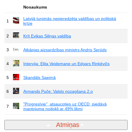
Nosaukums
Latvijā turpinās nepieredzēta valdības un politiskā
1
krīze
2
Krīt Evikas Siliņas valdība
3
Atkāpjas aizsardzības ministrs Andris Sprūds
4
Intervija: Elita Veidemane un Edgars Rinkēvičs
5
Skandāls Saeimā
6
Armands Puče: Valsts nozagšana 2.o
"Progresīvie", atsaucoties uz OECD, piedāvā
7
mantojuma nodokli ar 49% likmi
Atmiņas