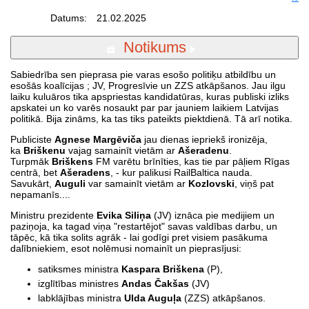
Datums:
21.02.2025
Notikums
Sabiedrība sen pieprasa pie varas esošo politiķu atbildību un
esošās koalīcijas ; JV, Progresīvie un ZZS atkāpšanos. Jau ilgu
laiku kuluāros tika apspriestas kandidatūras, kuras publiski izliks
apskatei un ko varēs nosaukt par par jauniem laikiem Latvijas
politikā. Bija zināms, ka tas tiks pateikts piektdienā. Tā arī notika.
Publiciste
Agnese Margēviča
jau dienas iepriekš ironizēja,
ka
Briškenu
vajag samainīt vietām ar
Ašeradenu
.
Turpmāk
Briškens
FM varētu brīnīties, kas tie par pāļiem Rīgas
centrā, bet
Ašeradens
, - kur palikusi RailBaltica nauda.
Savukārt,
Auguli
var samainīt vietām ar
Kozlovski
, viņš pat
nepamanīs....
Ministru prezidente
Evika Siliņa
(JV) iznāca pie medijiem un
paziņoja, ka tagad viņa "restartējot" savas valdības darbu, un
tāpēc, kā tika solits agrāk - lai godīgi pret visiem pasākuma
dalībniekiem, esot nolēmusi nomainīt un pieprasījusi:
satiksmes ministra
Kaspara Briškena
(P),
izglītības ministres
Andas Čakšas
(JV)
labklājības ministra
Ulda Auguļa
(ZZS) atkāpšanos.