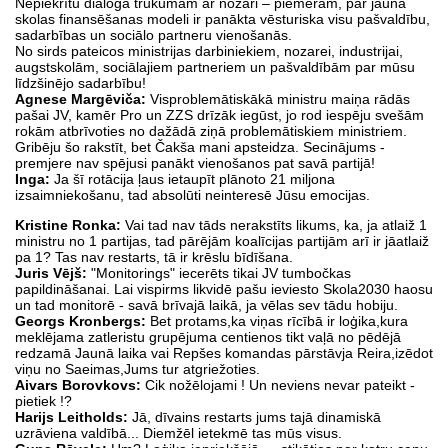
Nepiekrītu dialoga trūkumam ar nozari – piemēram, par jaunā
skolas finansēšanas modeli ir panākta vēsturiska visu pašvaldību,
sadarbības un sociālo partneru vienošanās.
No sirds pateicos ministrijas darbiniekiem, nozarei, industrijai,
augstskolām, sociālajiem partneriem un pašvaldībām par mūsu
līdzšinējo sadarbību!
Agnese Margēviča:
Visproblemātiskākā ministru maiņa rādās
pašai JV, kamēr Pro un ZZS drīzāk iegūst, jo rod iespēju svešām
rokām atbrīvoties no dažādā ziņā problemātiskiem ministriem.
Gribēju šo rakstīt, bet Čakša mani apsteidza. Secinājums -
premjere nav spējusi panākt vienošanos pat savā partijā!
Inga:
Ja šī rotācija ļaus ietaupīt plānoto 21 miljona
izsaimniekošanu, tad absolūti neinteresē Jūsu emocijas.
Kristine Ronka:
Vai tad nav tāds nerakstīts likums, ka, ja atlaiž 1
ministru no 1 partijas, tad pārējām koalīcijas partijām arī ir jāatlaiž
pa 1? Tas nav restarts, tā ir krēslu bīdīšana.
Juris Vējš:
"Monitorings" iecerēts tikai JV tumbočkas
papildināšanai. Lai vispirms likvidē pašu ieviesto Skola2030 haosu
un tad monitorē - savā brīvajā laikā, ja vēlas sev tādu hobiju.
Georgs Kronbergs:
Bet protams,ka viņas rīcībā ir loģika,kura
meklējama zatleristu grupējuma centienos tikt vaļā no pēdējā
redzamā Jaunā laika vai Repšes komandas pārstāvja Reira,izēdot
viņu no Saeimas,Jums tur atgriežoties.
Aivars Borovkovs:
Cik nožēlojami ! Un neviens nevar pateikt -
pietiek !?
Harijs Leitholds:
Jā, dīvains restarts jums tajā dinamiskā
uzrāviena valdībā... Diemžēl ietekmē tas mūs visus.