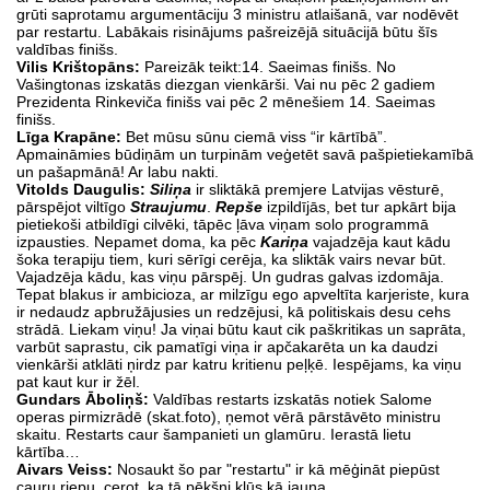
grūti saprotamu argumentāciju 3 ministru atlaišanā, var nodēvēt
par restartu. Labākais risinājums pašreizējā situācijā būtu šīs
valdības finišs.
Vilis Krištopāns:
Pareizāk teikt:14. Saeimas finišs. No
Vašingtonas izskatās diezgan vienkārši. Vai nu pēc 2 gadiem
Prezidenta Rinkeviča finišs vai pēc 2 mēnešiem 14. Saeimas
finišs.
Līga Krapāne:
Bet mūsu sūnu ciemā viss “ir kārtībā”.
Apmaināmies būdiņām un turpinām veģetēt savā pašpietiekamībā
un pašapmānā! Ar labu nakti.
Vitolds Daugulis:
Siliņa
ir sliktākā premjere Latvijas vēsturē,
pārspējot viltīgo
Straujumu
.
Repše
izpildījās, bet tur apkārt bija
pietiekoši atbildīgi cilvēki, tāpēc ļāva viņam solo programmā
izpausties. Nepamet doma, ka pēc
Kariņa
vajadzēja kaut kādu
šoka terapiju tiem, kuri sērīgi cerēja, ka sliktāk vairs nevar būt.
Vajadzēja kādu, kas viņu pārspēj. Un gudras galvas izdomāja.
Tepat blakus ir ambicioza, ar milzīgu ego apveltīta karjeriste, kura
ir nedaudz apbružājusies un redzējusi, kā politiskais desu cehs
strādā. Liekam viņu! Ja viņai būtu kaut cik paškritikas un saprāta,
varbūt saprastu, cik pamatīgi viņa ir apčakarēta un ka daudzi
vienkārši atklāti ņirdz par katru kritienu peļķē. Iespējams, ka viņu
pat kaut kur ir žēl.
Gundars Āboliņš:
Valdības restarts izskatās notiek Salome
operas pirmizrādē (skat.foto), ņemot vērā pārstāvēto ministru
skaitu. Restarts caur šampanieti un glamūru. Ierastā lietu
kārtība…
Aivars Veiss:
Nosaukt šo par "restartu" ir kā mēģināt piepūst
cauru riepu, cerot, ka tā pēkšņi kļūs kā jauna.