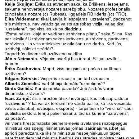
Kaija Skujiņa:
Evika uz atvadām saka, ka Briškens, iespējams,
sākumā nenovērtēja nozares sarežģītību. Nozares profesionālis
(zinošākais nozarē (c) Rubesa), ilggadējs RB līderis ((c) PRO).
Elita Veidemane:
tikai Latvijā ir iespējams "uzrāviens", padzenot
trīs ministrus. nav vajadzīga valsts attīstības vīzija, vajag tikai
"uzrāvienu". tad viss ies kā pa diedziņu.
"Esmu nākusi klajā ar valdības uzrāviena plānu," saka Siliņa. Kas
par leksiku! Uzrāvienam sekos ierāviens, aizrāviens, parāviens,
norāviens. Un viss attieksies uz atlaišanu no darba. Kad jūs,
uzrāvēji, sāksiet strādāt?
Tagad būs dinamiskā uzrāviena valdība.
Jānis Neimanis:
Vējonim svarīgi bija ieraut, Siliņai uzvilkt...
hmmm.
Ēriks Zarahovics:
Mnprt, viss beigsies ar pašas madāmas
uzrāvienu?
Edgars Svirskis:
Vispirms ierausim ,un tad uzrausim...
Alberts Ziemelis:
Varbūt bija domāts “uzmetiens”?
Gints Gailišs:
Kur dinamika pazuda? Jeb šis būs varen
dinamisks izrāviens?
Ivars Zariņš:
šis ir hrestomātiski! ievērojāt, kas tiek saprasts ar
"uzrāvienu" ? kā vairāk tērēsim! ne vārda par to, kā tiks veicināta
valsts attīstība(inovācijas, eksports) - turpināsim to "veicināt" caur
publiskā sektora tēriņu palielināšanu. tad uz kurieni "uzrāviens",
uz postu?...
vēl viens hrestomātisks piemērs-nevis izvēlamies rīcībspējīgus
ministrus,kas spējīgi risināt savas jomas izaicinājumus,bet jau
apriori paredzam,ka liksim ministrus nespējniekus,un tapēc
paredzam tiem vēl ministra biedrus,kas strādās ministra vietā cīņa