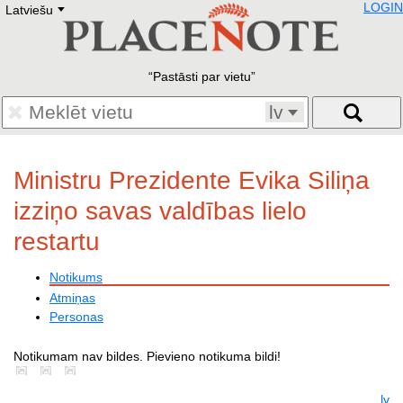
LOGIN
Latviešu
Deutsch
E
English
Русский
Lietuvių
Pastāsti par vietu
Latviešu
Francais
lv
Polski
Hebrew
Український
Ministru Prezidente Evika Siliņa
Eestikeelne
izziņo savas valdības lielo
restartu
Notikums
Atmiņas
Personas
Notikumam nav bildes. Pievieno notikuma bildi!
lv