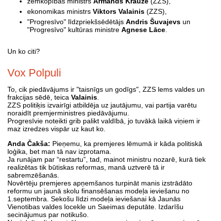
zemkopības ministrs
Armands Krauze
(ZZS),
ekonomikas ministrs
Viktors Valainis
(ZZS),
"Progresīvo" līdzpriekšsēdētājs
Andris Šuvajevs
un
"Progresīvo" kultūras ministre
Agnese Lāce
.
Un ko citi?
Vox Polpuli
To, cik piedāvājums ir "taisnīgs un godīgs", ZZS lems valdes un
frakcijas sēdē, teica
Valainis
.
ZZS politiķis izvairīgi atbildēja uz jautājumu, vai partija varētu
noraidīt premjerministres piedāvājumu.
Progresīvie noteikti grib palikt valdībā, jo tuvākā laikā viņiem ir
maz izredzes vispār uz kaut ko.
Anda Čakša:
Pieņemu, ka premjeres lēmumā ir kāda politiskā
loģika, bet man tā nav izprotama.
Ja runājam par “restartu”, tad, mainot ministru nozarē, kurā tiek
realizētas tik būtiskas reformas, manā uztverē tā ir
sabremzēšanās.
Novērtēju premjeres apņemšanos turpināt manis izstrādāto
reformu un jaunā skolu finansēšanas modeļa ieviešanu no
1.septembra. Sekošu līdzi modeļa ieviešanai kā Jaunās
Vienotibas valdes locekle un Saeimas deputāte. Izdarīšu
secinājumus par notikušo.